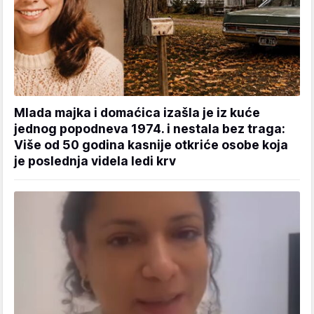
Mlada majka i domaćica izašla je iz kuće
jednog popodneva 1974. i nestala bez traga:
Više od 50 godina kasnije otkriće osobe koja
je poslednja videla ledi krv