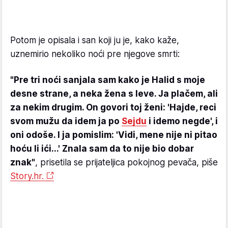
Potom je opisala i san koji ju je, kako kaže,
uznemirio nekoliko noći pre njegove smrti:
"Pre tri noći sanjala sam kako je Halid s moje
desne strane, a neka žena s leve. Ja plačem, ali
za nekim drugim. On govori toj ženi: 'Hajde, reci
svom mužu da idem ja po
Sejdu
i idemo negde', i
oni odoše. I ja pomislim: 'Vidi, mene nije ni pitao
hoću li ići...' Znala sam da to nije bio dobar
znak"
, prisetila se prijateljica pokojnog pevača, piše
Story.hr.