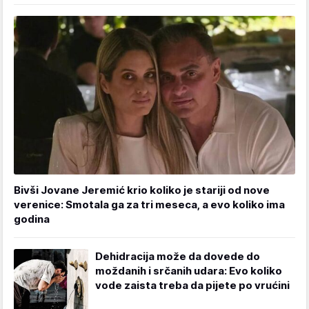
Bivši Jovane Jeremić krio koliko je stariji od nove
verenice: Smotala ga za tri meseca, a evo koliko ima
godina
Dehidracija može da dovede do
moždanih i srčanih udara: Evo koliko
vode zaista treba da pijete po vrućini