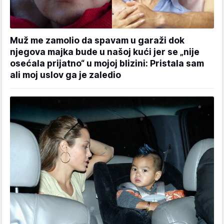
Muž me zamolio da spavam u garaži dok
njegova majka bude u našoj kući jer se „nije
osećala prijatno“ u mojoj blizini: Pristala sam
ali moj uslov ga je zaledio