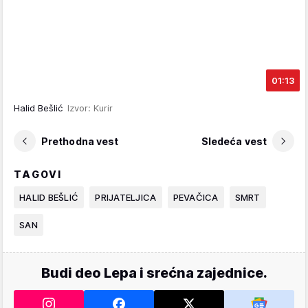
01:13
Halid Bešlić
Izvor: Kurir
Prethodna vest
Sledeća vest
TAGOVI
HALID BEŠLIĆ
PRIJATELJICA
PEVAČICA
SMRT
SAN
Budi deo Lepa i srećna zajednice.