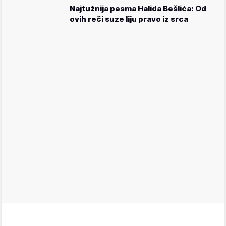
Najtužnija pesma Halida Bešlića: Od
ovih reči suze liju pravo iz srca