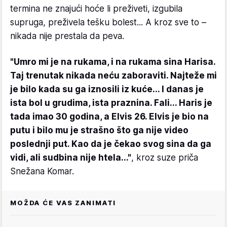
termina ne znajući hoće li preživeti, izgubila
supruga, preživela tešku bolest... A kroz sve to –
nikada nije prestala da peva.
"Umro mi je na rukama, i na rukama sina Harisa.
Taj trenutak nikada neću zaboraviti. Najteže mi
je bilo kada su ga iznosili iz kuće... I danas je
ista bol u grudima, ista praznina. Fali... Haris je
tada imao 30 godina, a Elvis 26. Elvis je bio na
putu i bilo mu je strašno što ga nije video
poslednji put. Kao da je čekao svog sina da ga
vidi, ali sudbina nije htela..."
, kroz suze priča
Snežana Komar.
MOŽDA ĆE VAS ZANIMATI