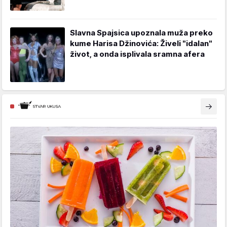
Slavna Spajsica upoznala muža preko
kume Harisa Džinovića: Živeli "idalan"
život, a onda isplivala sramna afera