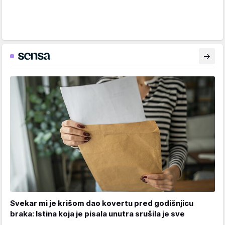
Svekar mi je krišom dao kovertu pred godišnjicu
braka: Istina koja je pisala unutra srušila je sve