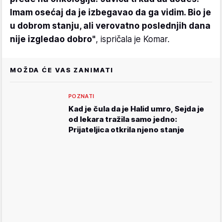
Imam osećaj da je izbegavao da ga vidim. Bio je
u dobrom stanju, ali verovatno poslednjih dana
nije izgledao dobro"
, ispričala je Komar.
MOŽDA ĆE VAS ZANIMATI
POZNATI
Kad je čula da je Halid umro, Sejda je
od lekara tražila samo jedno:
Prijateljica otkrila njeno stanje