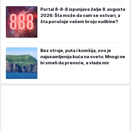
Portal 8-8-8 ispunjava želje 8. avgusta
2026: Šta može da vam se ostvari, a
šta poručuje vašem broju sudbine?
Bez struje, puta i komšija, ovo je
najusamljenija kuća na svetu: Mnogi ne
bi smeli da prenoće, a vlada mir