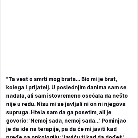
"Ta vest o smrti mog brata... Bio mi je brat,
kolega i prijatelj. U poslednjim danima sam se
nadala, ali sam istovremeno osećala da nešto
nije u redu. Nisu mi se javljali ni on ni njegova
supruga. Htela sam da ga posetim, ali je
govorio: 'Nemoj sada, nemoj sada...' Pominjao
je da ide na terapije, pa da će mi javiti kad
pređe na onkologiju: 'Javiću ti kad da dođeš.'