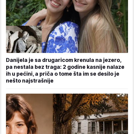
Danijela je sa drugaricom krenula na jezero,
pa nestala bez traga: 2 godine kasnije nalaze
ih u pećini, a priča o tome šta im se desilo je
nešto najstrašnije