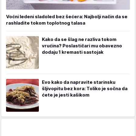
Voćni ledeni sladoled bez šećera: Najbolji način da se
rashladite tokom toplotnog talasa
Kako da se šlag ne razliva tokom
vrućina? Poslastičari mu obavezno
dodaju 1 kremasti sastojak
Evo kako da napravite starinsku
šljivopitu bez kora: Toliko je sočna da
ćete je jesti kašikom