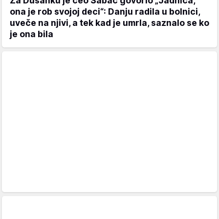
Za Dušanku je ceo Šabac govorio „Jadnica,
ona je rob svojoj deci“: Danju radila u bolnici,
uveče na njivi, a tek kad je umrla, saznalo se ko
je ona bila