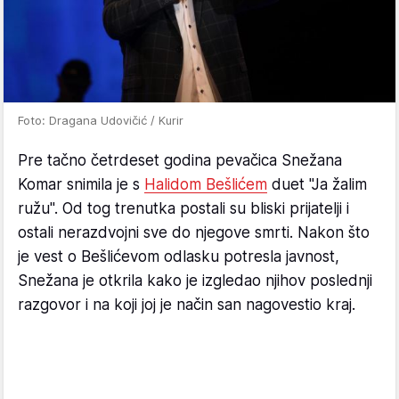
Foto: Dragana Udovičić / Kurir
Pre tačno četrdeset godina pevačica Snežana
Komar snimila je s
Halidom Bešlićem
duet "Ja žalim
ružu". Od tog trenutka postali su bliski prijatelji i
ostali nerazdvojni sve do njegove smrti. Nakon što
je vest o Bešlićevom odlasku potresla javnost,
Snežana je otkrila kako je izgledao njihov poslednji
razgovor i na koji joj je način san nagovestio kraj.