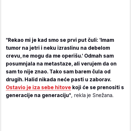
"Rekao mi je kad smo se prvi put čuli: 'Imam
tumor na jetri i neku izraslinu na debelom
crevu, ne mogu da me operišu.' Odmah sam
posumnjala na metastaze, ali verujem da on
sam to nije znao. Tako sam barem čula od
drugih. Halid nikada neće pasti u zaborav.
Ostavio je iza sebe hitove
koji će se prenositi s
generacije na generaciju"
, rekla je Snežana.