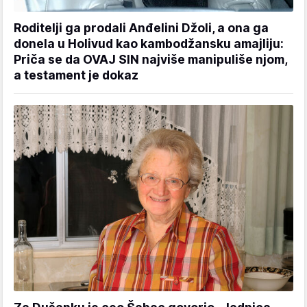
Roditelji ga prodali Anđelini Džoli, a ona ga
donela u Holivud kao kambodžansku amajliju:
Priča se da OVAJ SIN najviše manipuliše njom,
a testament je dokaz