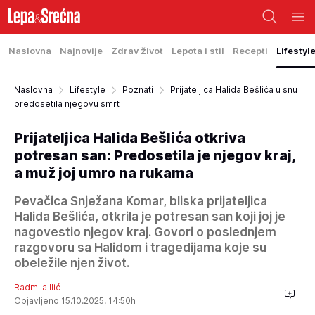
Naslovna
Najnovije
Zdrav život
Lepota i stil
Recepti
Lifestyl
Naslovna
Lifestyle
Poznati
Prijateljica Halida Bešlića u snu
predosetila njegovu smrt
Prijateljica Halida Bešlića otkriva
potresan san: Predosetila je njegov kraj,
a muž joj umro na rukama
Pevačica Snježana Komar, bliska prijateljica
Halida Bešlića, otkrila je potresan san koji joj je
nagovestio njegov kraj. Govori o poslednjem
razgovoru sa Halidom i tragedijama koje su
obeležile njen život.
Radmila Ilić
Objavljeno 15.10.2025. 14:50h