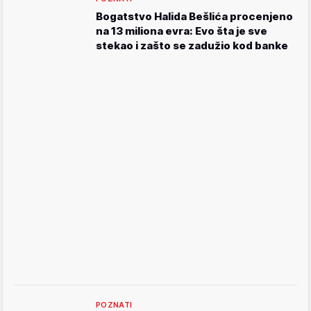
Bogatstvo Halida Bešlića procenjeno
na 13 miliona evra: Evo šta je sve
stekao i zašto se zadužio kod banke
POZNATI