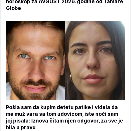
horoskop za AVGUST 2026. godine od Tamare
Globe
Pošla sam da kupim detetu patike i videla da
me muž vara sa tom udovicom, iste noći sam
joj pisala: Iznova čitam njen odgovor, za sve je
bila u pravu