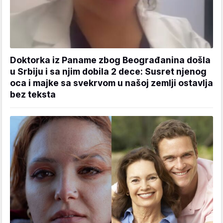
Doktorka iz Paname zbog Beograđanina došla
u Srbiju i sa njim dobila 2 dece: Susret njenog
oca i majke sa svekrvom u našoj zemlji ostavlja
bez teksta