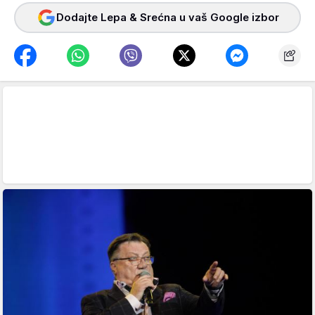
Dodajte Lepa & Srećna u vaš Google izbor