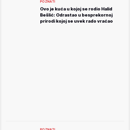
POZNATI
Ovo je kuća u kojoj se rodio Halid
Bešlić: Odrastao u besprekornoj
prirodi kojoj se uvek rado vraćao
POZNATI