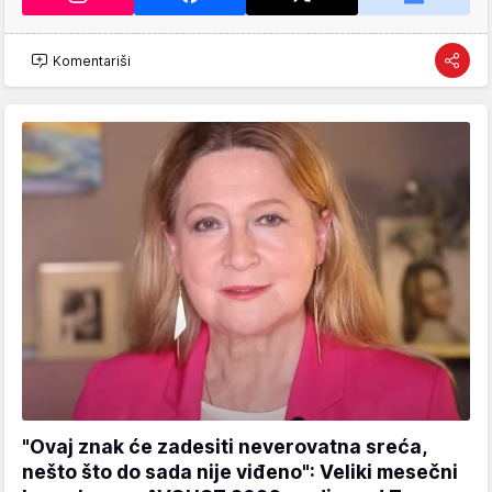
Komentariši
"Ovaj znak će zadesiti neverovatna sreća,
nešto što do sada nije viđeno": Veliki mesečni