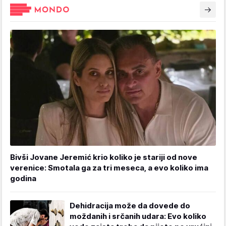
Bivši Jovane Jeremić krio koliko je stariji od nove
verenice: Smotala ga za tri meseca, a evo koliko ima
godina
Dehidracija može da dovede do
moždanih i srčanih udara: Evo koliko