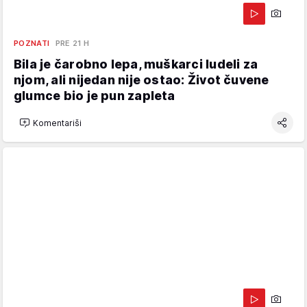
POZNATI
PRE 21 H
Bila je čarobno lepa, muškarci ludeli za
njom, ali nijedan nije ostao: Život čuvene
glumce bio je pun zapleta
Komentariši