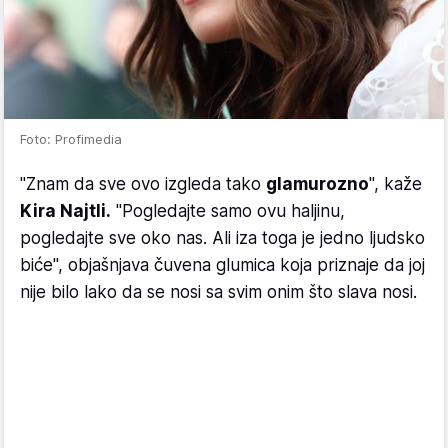
Foto: Profimedia
"Znam da sve ovo izgleda tako
glamurozno
", kaže
Kira Najtli.
"Pogledajte samo ovu haljinu,
pogledajte sve oko nas. Ali iza toga je jedno ljudsko
biće", objašnjava čuvena glumica koja priznaje da joj
nije bilo lako da se nosi sa svim onim što slava nosi.