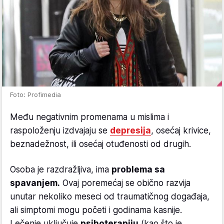
Foto: Profimedia
Među negativnim promenama u mislima i
raspoloženju izdvajaju se
depresija
, osećaj krivice,
beznadežnost, ili osećaj otuđenosti od drugih.
Osoba je razdražljiva, ima
problema sa
spavanjem.
Ovaj poremećaj se obično razvija
unutar nekoliko meseci od traumatičnog događaja,
ali simptomi mogu početi i godinama kasnije.
Lečenje uključuje
psihoterapiju
(kao što je