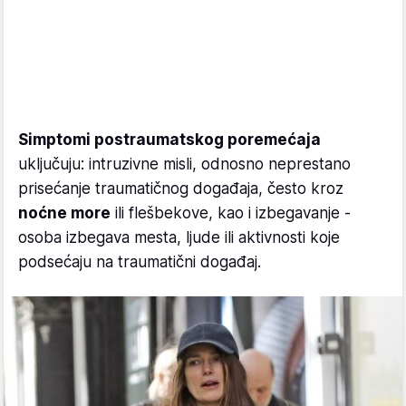
Simptomi postraumatskog poremećaja
uključuju: intruzivne misli, odnosno neprestano
prisećanje traumatičnog događaja, često kroz
noćne more
ili flešbekove, kao i izbegavanje -
osoba izbegava mesta, ljude ili aktivnosti koje
podsećaju na traumatični događaj.