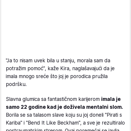
"Ja to nisam uvek bila u stanju, morala sam da
potražim pomoć", kaže Kira, naglašavajući da je
imala mnogo sreće što joj je porodica pružila
podršku.
Slavna glumica sa fantastičnom karijerom
imala je
samo 22 godine kad je doživela mentalni slom.
Borila se sa talasom slave koju su joj doneli "Pirati s
Kariba" i "Bend It Like Beckham", a sve je rezultiralo
postraumatskim stresom. Ovaj poremećaj se javlja