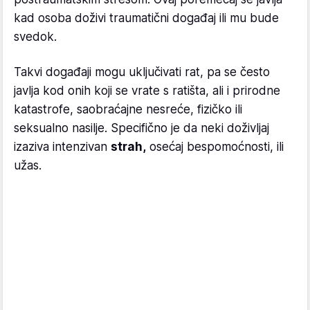
kad osoba doživi traumatični događaj ili mu bude
svedok.
Takvi događaji mogu uključivati rat, pa se često
javlja kod onih koji se vrate s ratišta, ali i prirodne
katastrofe, saobraćajne nesreće, fizičko ili
seksualno nasilje. Specifično je da neki doživljaj
izaziva intenzivan
strah,
osećaj bespomoćnosti, ili
užas.