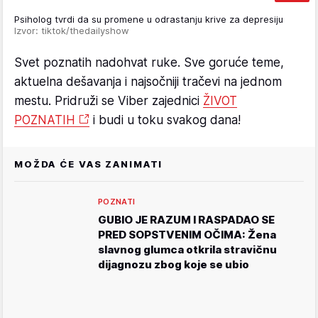
Psiholog tvrdi da su promene u odrastanju krive za depresiju
Izvor: tiktok/thedailyshow
Svet poznatih nadohvat ruke. Sve goruće teme,
aktuelna dešavanja i najsočniji tračevi na jednom
mestu. Pridruži se Viber zajednici
ŽIVOT
POZNATIH
i budi u toku svakog dana!
MOŽDA ĆE VAS ZANIMATI
POZNATI
GUBIO JE RAZUM I RASPADAO SE
PRED SOPSTVENIM OČIMA: Žena
slavnog glumca otkrila stravičnu
dijagnozu zbog koje se ubio