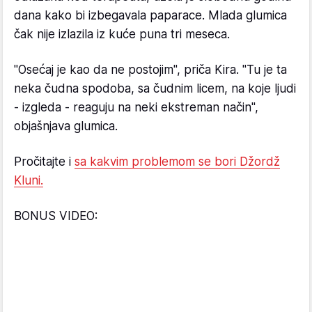
dana kako bi izbegavala paparace. Mlada glumica
čak nije izlazila iz kuće puna tri meseca.
"Osećaj je kao da ne postojim", priča Kira. "Tu je ta
neka čudna spodoba, sa čudnim licem, na koje ljudi
- izgleda - reaguju na neki ekstreman način",
objašnjava glumica.
Pročitajte i
sa kakvim problemom se bori Džordž
Kluni.
BONUS VIDEO: