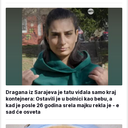
Dragana iz Sarajeva je tatu viđala samo kraj
kontejnera: Ostavili je u bolnici kao bebu, a
kad je posle 26 godina srela majku rekla je - e
sad će osveta