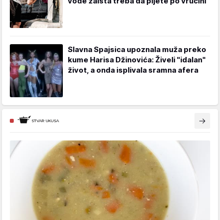
vode zaista treba da pijete po vrućini
Slavna Spajsica upoznala muža preko
kume Harisa Džinovića: Živeli "idalan"
život, a onda isplivala sramna afera