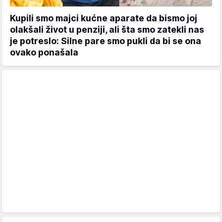
Kupili smo majci kućne aparate da bismo joj
olakšali život u penziji, ali šta smo zatekli nas
je potreslo: Silne pare smo pukli da bi se ona
ovako ponašala