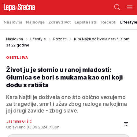
Naslovna
Najnovije
Zdrav život
Lepota i stil
Recepti
Lifestyl
Naslovna
Lifestyle
Poznati
Kira Najtli doživela nervni slom
sa 22 godine
OSETLJIVA
Život ju je slomio u ranoj mladosti:
Glumica se bori s mukama kao oni koji
dođu s ratišta
Kara Najtli je doživela ono što obično vezujemo
za tragedije, smrt i užas zbog razloga na kojima
joj drugi zavide - zbog slave.
Jasmina Glišić
Objavljeno 03.09.2024. 7:00h