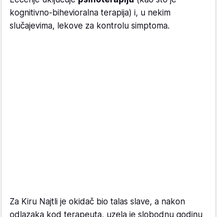
kognitivno-bihevioralna terapija) i, u nekim
slučajevima, lekove za kontrolu simptoma.
Za Kiru Najtli je okidač bio talas slave, a nakon
odlazaka kod terapeuta, uzela je slobodnu godinu