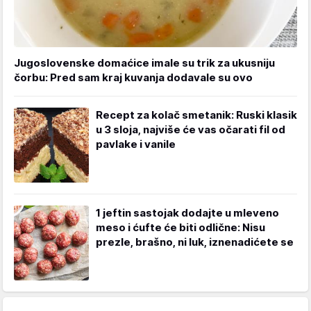
Jugoslovenske domaćice imale su trik za ukusniju
čorbu: Pred sam kraj kuvanja dodavale su ovo
Recept za kolač smetanik: Ruski klasik
u 3 sloja, najviše će vas očarati fil od
pavlake i vanile
1 jeftin sastojak dodajte u mleveno
meso i ćufte će biti odlične: Nisu
prezle, brašno, ni luk, iznenadićete se