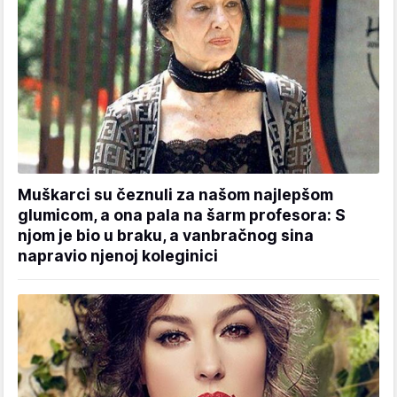
Muškarci su čeznuli za našom najlepšom
glumicom, a ona pala na šarm profesora: S
njom je bio u braku, a vanbračnog sina
napravio njenoj koleginici