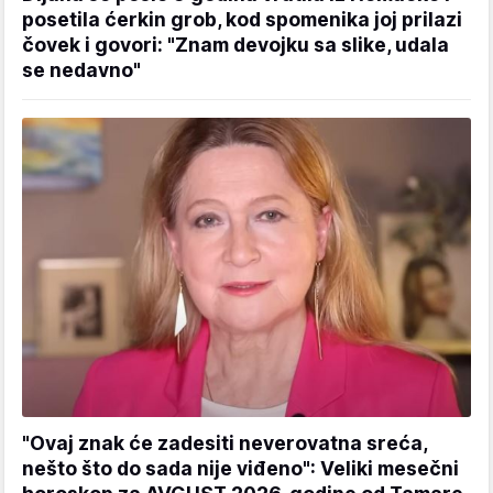
posetila ćerkin grob, kod spomenika joj prilazi
čovek i govori: "Znam devojku sa slike, udala
se nedavno"
"Ovaj znak će zadesiti neverovatna sreća,
nešto što do sada nije viđeno": Veliki mesečni