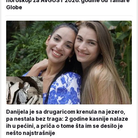
horoskop za AVGUST 2026. godine od Tamare
Globe
Danijela je sa drugaricom krenula na jezero,
pa nestala bez traga: 2 godine kasnije nalaze
ih u pećini, a priča o tome šta im se desilo je
nešto najstrašnije