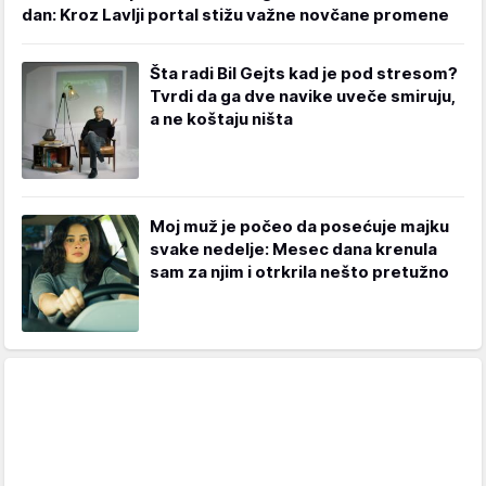
dan: Kroz Lavlji portal stižu važne novčane promene
Šta radi Bil Gejts kad je pod stresom?
Tvrdi da ga dve navike uveče smiruju,
a ne koštaju ništa
Moj muž je počeo da posećuje majku
svake nedelje: Mesec dana krenula
sam za njim i otrkrila nešto pretužno