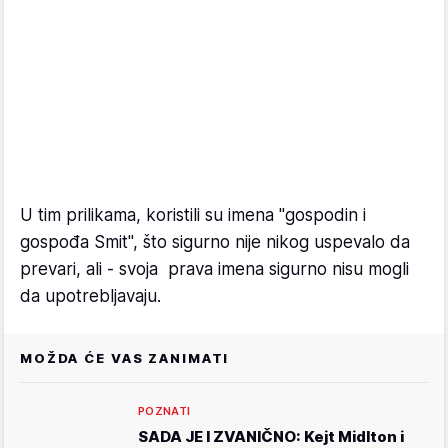
U tim prilikama, koristili su imena "gospodin i
gospođa Smit", što sigurno nije nikog uspevalo da
prevari, ali - svoja prava imena sigurno nisu mogli
da upotrebljavaju.
MOŽDA ĆE VAS ZANIMATI
POZNATI
SADA JE I ZVANIČNO: Kejt Midlton i