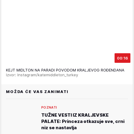
00:16
KEJT MIDLTON NA PARADI POVODOM KRALJEVOG ROĐENDANA
Izvor: Instagram/katemiddleton_turkey
MOŽDA ĆE VAS ZANIMATI
POZNATI
TUŽNE VESTI IZ KRALJEVSKE
PALATE: Princeza otkazuje sve, crni
niz se nastavlja