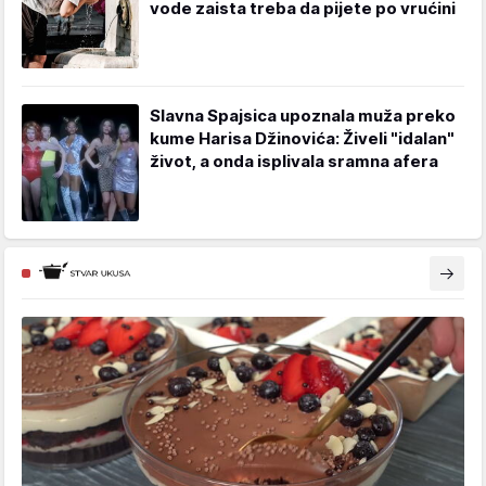
vode zaista treba da pijete po vrućini
Slavna Spajsica upoznala muža preko
kume Harisa Džinovića: Živeli "idalan"
život, a onda isplivala sramna afera