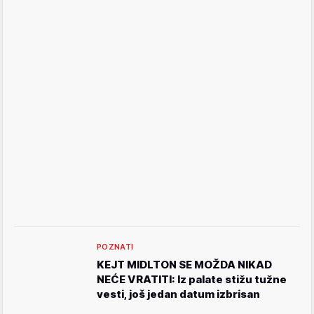
POZNATI
KEJT MIDLTON SE MOŽDA NIKAD
NEĆE VRATITI: Iz palate stižu tužne
vesti, još jedan datum izbrisan