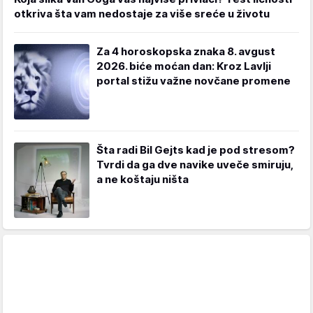
otkriva šta vam nedostaje za više sreće u životu
Za 4 horoskopska znaka 8. avgust
2026. biće moćan dan: Kroz Lavlji
portal stižu važne novčane promene
Šta radi Bil Gejts kad je pod stresom?
Tvrdi da ga dve navike uveče smiruju,
a ne koštaju ništa