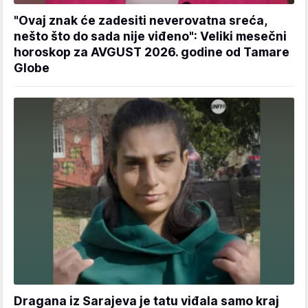
"Ovaj znak će zadesiti neverovatna sreća,
nešto što do sada nije viđeno": Veliki mesečni
horoskop za AVGUST 2026. godine od Tamare
Globe
Dragana iz Sarajeva je tatu viđala samo kraj