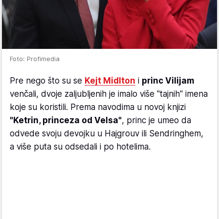
Foto: Profimedia
Pre nego što su se
Kejt Midlton
i
princ Vilijam
venčali, dvoje zaljubljenih je imalo više "tajnih" imena
koje su koristili. Prema navodima u novoj knjizi
"Ketrin, princeza od Velsa"
, princ je umeo da
odvede svoju devojku u Hajgrouv ili Sendringhem,
a više puta su odsedali i po hotelima.