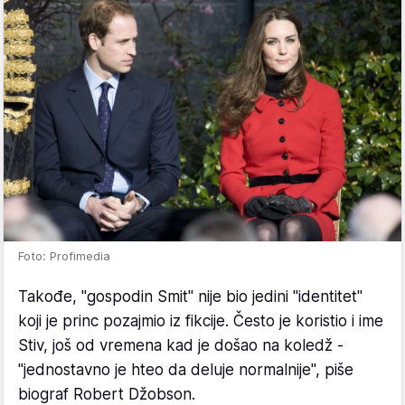
Foto: Profimedia
Takođe, "gospodin Smit" nije bio jedini "identitet"
koji je princ pozajmio iz fikcije. Često je koristio i ime
Stiv, još od vremena kad je došao na koledž -
"jednostavno je hteo da deluje normalnije", piše
biograf Robert Džobson.