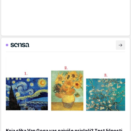
Koja slika Van Goga vas najviše privlači? Test ličnosti