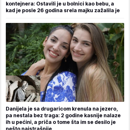
kontejnera: Ostavili je u bolnici kao bebu, a
kad je posle 26 godina srela majku zažalila je
Danijela je sa drugaricom krenula na jezero,
pa nestala bez traga: 2 godine kasnije nalaze
ih u pećini, a priča o tome šta im se desilo je
nešto najstrašnije