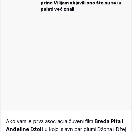
princ Vilijam objavili ono što su svi u
palati već znali
Ako vam je prva asocijacija čuveni film
Breda Pita i
Anđeline Džoli
u kojoj slavn par glumi Džona i Džej