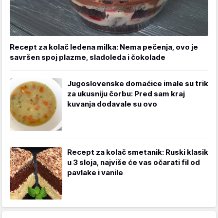
Recept za kolač ledena milka: Nema pečenja, ovo je
savršen spoj plazme, sladoleda i čokolade
Jugoslovenske domaćice imale su trik
za ukusniju čorbu: Pred sam kraj
kuvanja dodavale su ovo
Recept za kolač smetanik: Ruski klasik
u 3 sloja, najviše će vas očarati fil od
pavlake i vanile