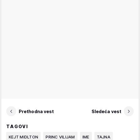
Prethodna vest
Sledeća vest
TAGOVI
KEJT MIDLTON
PRINC VILIJAM
IME
TAJNA