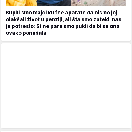
Kupili smo majci kućne aparate da bismo joj
olakšali život u penziji, ali šta smo zatekli nas
je potreslo: Silne pare smo pukli da bi se ona
ovako ponašala