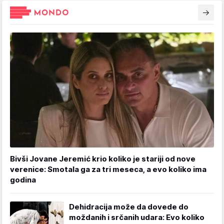
Bivši Jovane Jeremić krio koliko je stariji od nove
verenice: Smotala ga za tri meseca, a evo koliko ima
godina
Dehidracija može da dovede do
moždanih i srčanih udara: Evo koliko