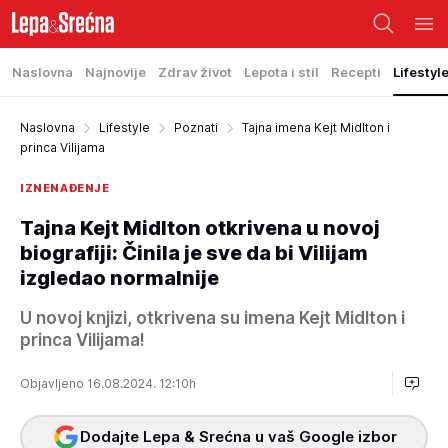
Naslovna
Najnovije
Zdrav život
Lepota i stil
Recepti
Lifestyl
Naslovna
Lifestyle
Poznati
Tajna imena Kejt Midlton i
princa Vilijama
IZNENAĐENJE
Tajna Kejt Midlton otkrivena u novoj
biografiji: Činila je sve da bi Vilijam
izgledao normalnije
U novoj knjizi, otkrivena su imena Kejt Midlton i
princa Vilijama!
Objavljeno 16.08.2024. 12:10h
Dodajte Lepa & Srećna u vaš Google izbor