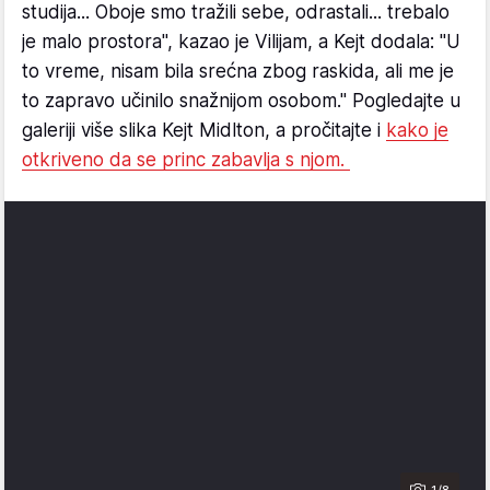
studija... Oboje smo tražili sebe, odrastali... trebalo
je malo prostora", kazao je Vilijam, a Kejt dodala: "U
to vreme, nisam bila srećna zbog raskida, ali me je
to zapravo učinilo snažnijom osobom." Pogledajte u
galeriji više slika Kejt Midlton, a pročitajte i
kako je
otkriveno da se princ zabavlja s njom.
1/8