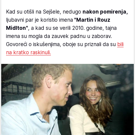
Kad su otišli na Sejšele, nedugo
nakon pomirenja,
ljubavni par je koristio imena
"Martin i Rouz
Midlton"
, a kad su se verili 2010. godine, tajna
imena su mogla da zauvek padnu u zaborav.
Govoreći o iskušenjima, oboje su priznali da su
bili
na kratko raskinuli.