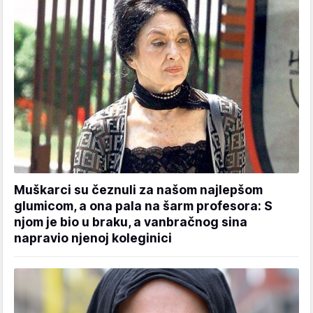
Muškarci su čeznuli za našom najlepšom
glumicom, a ona pala na šarm profesora: S
njom je bio u braku, a vanbračnog sina
napravio njenoj koleginici