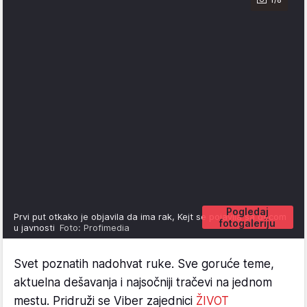
Pogledaj
Prvi put otkako je objavila da ima rak, Kejt se pojavila sa decom
fotogaleriju
u javnosti
Foto: Profimedia
Svet poznatih nadohvat ruke. Sve goruće teme,
aktuelna dešavanja i najsočniji tračevi na jednom
mestu. Pridruži se Viber zajednici
ŽIVOT