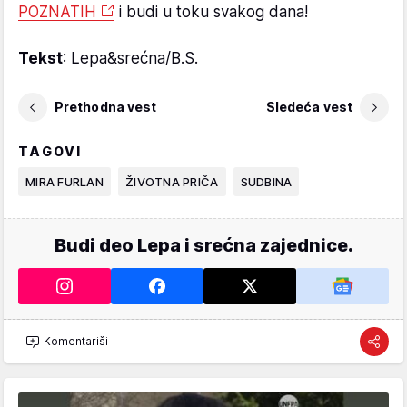
POZNATIH
i budi u toku svakog dana!
Tekst
: Lepa&srećna/B.S.
Prethodna vest
Sledeća vest
TAGOVI
MIRA FURLAN
ŽIVOTNA PRIČA
SUDBINA
Budi deo Lepa i srećna zajednice.
Komentariši