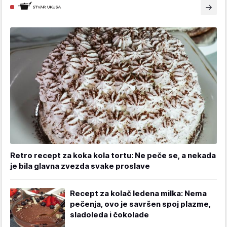
Retro recept za koka kola tortu: Ne peče se, a nekada
je bila glavna zvezda svake proslave
Recept za kolač ledena milka: Nema
pečenja, ovo je savršen spoj plazme,
sladoleda i čokolade