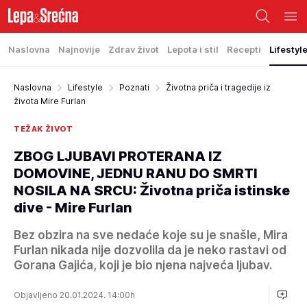
Naslovna
Najnovije
Zdrav život
Lepota i stil
Recepti
Lifestyl
Naslovna
Lifestyle
Poznati
Životna priča i tragedije iz
života Mire Furlan
TEŽAK ŽIVOT
ZBOG LJUBAVI PROTERANA IZ
DOMOVINE, JEDNU RANU DO SMRTI
NOSILA NA SRCU: Životna priča istinske
dive - Mire Furlan
Bez obzira na sve nedaće koje su je snašle, Mira
Furlan nikada nije dozvolila da je neko rastavi od
Gorana Gajića, koji je bio njena najveća ljubav.
Objavljeno 20.01.2024. 14:00h