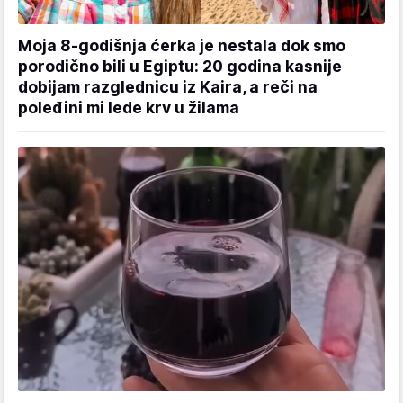
Moja 8-godišnja ćerka je nestala dok smo
porodično bili u Egiptu: 20 godina kasnije
dobijam razglednicu iz Kaira, a reči na
poleđini mi lede krv u žilama