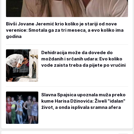
Bivši Jovane Jeremić krio koliko je stariji od nove
verenice: Smotala ga za tri meseca, a evo koliko ima
godina
Dehidracija može da dovede do
moždanih i srčanih udara: Evo koliko
vode zaista treba da pijete po vrućini
Slavna Spajsica upoznala muža preko
kume Harisa Džinovića: Živeli "idalan"
život, a onda isplivala sramna afera