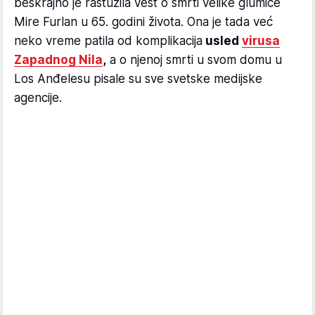
beskrajno je rastužila vest o smrti velike glumice
Mire Furlan u 65. godini života. Ona je tada već
neko vreme patila od komplikacija
usled
virusa
Zapadnog Nila
,
a o njenoj smrti u svom domu u
Los Anđelesu pisale su sve svetske medijske
agencije.