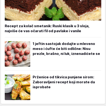
Recept za kolač smetanik: Ruski klasik u 3 sloja,
najviše će vas očarati fil od pavlake i vanile
1 jeftin sastojak dodajte u mleveno
meso i ćufte će biti odlične: Nisu
prezle, brašno, ni luk, iznenadićete se
Prženice od tikvica punjene sirom:
Zaboravljeni recept koji morate da
isprobate