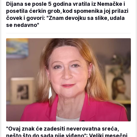
Dijana se posle 5 godina vratila iz Nemačke i
posetila ćerkin grob, kod spomenika joj prilazi
čovek i govori: "Znam devojku sa slike, udala
se nedavno"
"Ovaj znak će zadesiti neverovatna sreća,
nešto što do sada nije viđeno": Veliki mesečni