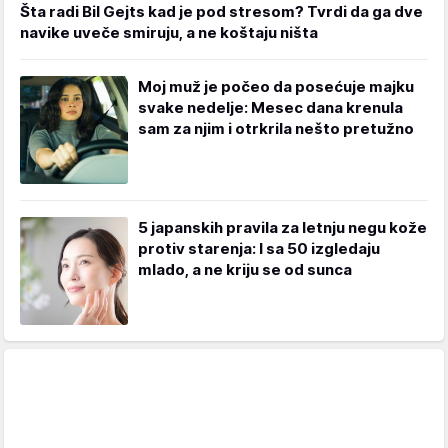
Šta radi Bil Gejts kad je pod stresom? Tvrdi da ga dve
navike uveče smiruju, a ne koštaju ništa
Moj muž je počeo da posećuje majku
svake nedelje: Mesec dana krenula
sam za njim i otrkrila nešto pretužno
5 japanskih pravila za letnju negu kože
protiv starenja: I sa 50 izgledaju
mlado, a ne kriju se od sunca