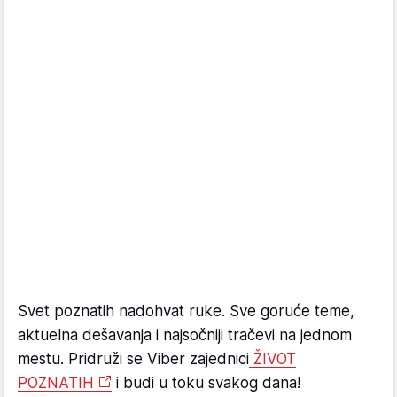
Svet poznatih nadohvat ruke. Sve goruće teme,
aktuelna dešavanja i najsočniji tračevi na jednom
mestu. Pridruži se Viber zajednici
ŽIVOT
POZNATIH
i budi u toku svakog dana!