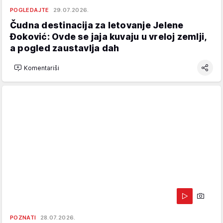
POGLEDAJTE
29.07.2026.
Čudna destinacija za letovanje Jelene
Đoković: Ovde se jaja kuvaju u vreloj zemlji,
a pogled zaustavlja dah
Komentariši
POZNATI
28.07.2026.