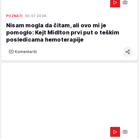
POZNATI
30.07.2026.
Nisam mogla da čitam, ali ovo mi je
pomoglo: Kejt Midlton prvi put o teškim
posledicama hemoterapije
Komentariši