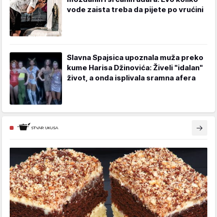
vode zaista treba da pijete po vrućini
Slavna Spajsica upoznala muža preko
kume Harisa Džinovića: Živeli "idalan"
život, a onda isplivala sramna afera