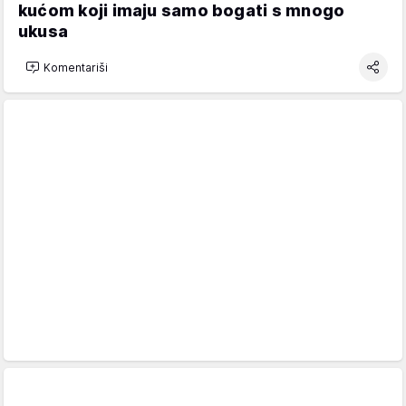
kućom koji imaju samo bogati s mnogo
ukusa
Komentariši