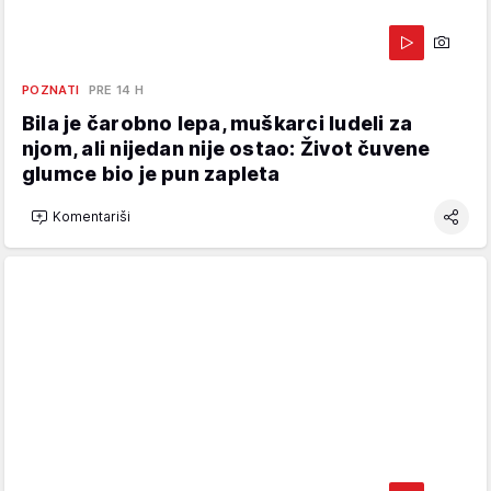
POZNATI
PRE 14 H
Bila je čarobno lepa, muškarci ludeli za
njom, ali nijedan nije ostao: Život čuvene
glumce bio je pun zapleta
Komentariši