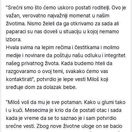
"Srećni smo što ćemo uskoro postati roditelji. Ovo je
važan, verovatno najvažniji momenat u našim
životima. Nismo želeli da ga otkrivamo za sada ali
paparaci su nas doveli u situaciju u kojoj nemamo
izbora.
Hvala svima na lepim rečima i čestitkama i molimo
medije i novinare da poštuju našu odluku i integritet
našeg privatnog života. Kada budemo hteli da
razgovaramo o ovoj temi, svakako ćemo vas
kontaktirati", potvrdio je lepe vesti Miloš koji
sređuje dom za dolazak bebe.
"Miloš voli da mu je sve potaman. Kako u glumi tako
i u kući. Mesecima je krio da će postati otac i sada
kada je vreme da se to saznao je i sam potvrdio
srećne vesti. Zbog nove životne uloge on se bacio