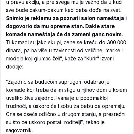
u pravu akciju, a pre svega mu je važno da u kući
sve bude cakum-pakum kad beba dođe na svet.
Snimio je reklamu za poznati salon nameštaja i
dogovorio da mu opreme stan. Dakle stare
komade nameštaja će da zameni ganc novim.
Ti komadi su jako skupi, cene se kreću do 300.000
dinara, pa na više u zavisnosti od veličine, marke i
modela koji glumac želi", kaže za "Kurir" izvor i
dodaje:
"Zajedno sa budućom suprugom odabrao je
komade koji treba da im stigu u njihov dom u kojem
uveliko žive zajedno. Ivana je u poodmakloj
trudnoći, a uskoro će i sobu za bebu da opremaju.
Ona se oseća odlično u drugom stanju, a presrećni
su što će uskoro postati roditelji", rekao je
sagovornik.