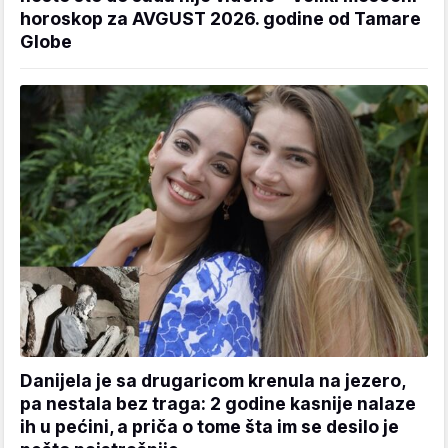
horoskop za AVGUST 2026. godine od Tamare
Globe
Danijela je sa drugaricom krenula na jezero,
pa nestala bez traga: 2 godine kasnije nalaze
ih u pećini, a priča o tome šta im se desilo je