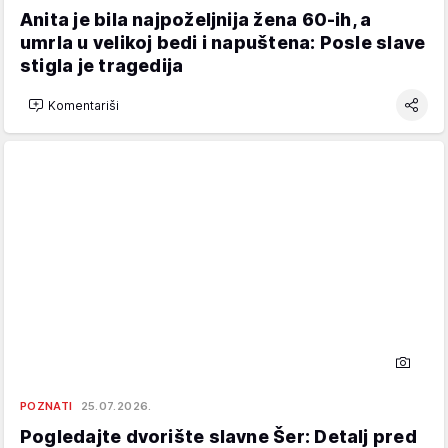
Anita je bila najpoželjnija žena 60-ih, a
umrla u velikoj bedi i napuštena: Posle slave
stigla je tragedija
Komentariši
POZNATI
25.07.2026.
Pogledajte dvorište slavne Šer: Detalj pred