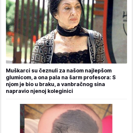
Muškarci su čeznuli za našom najlepšom
glumicom, a ona pala na šarm profesora: S
njom je bio u braku, a vanbračnog sina
napravio njenoj koleginici