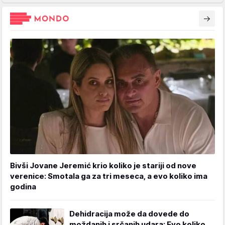
Bivši Jovane Jeremić krio koliko je stariji od nove
verenice: Smotala ga za tri meseca, a evo koliko ima
godina
Dehidracija može da dovede do
moždanih i srčanih udara: Evo koliko