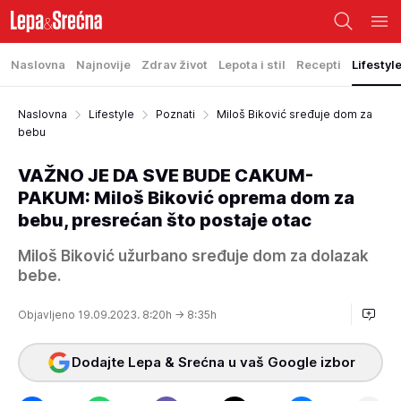
Naslovna
Najnovije
Zdrav život
Lepota i stil
Recepti
Lifestyl
Naslovna
Lifestyle
Poznati
Miloš Biković sređuje dom za
bebu
VAŽNO JE DA SVE BUDE CAKUM-
PAKUM: Miloš Biković oprema dom za
bebu, presrećan što postaje otac
Miloš Biković užurbano sređuje dom za dolazak
bebe.
Objavljeno 19.09.2023. 8:20h
→ 8:35h
Dodajte Lepa & Srećna u vaš Google izbor