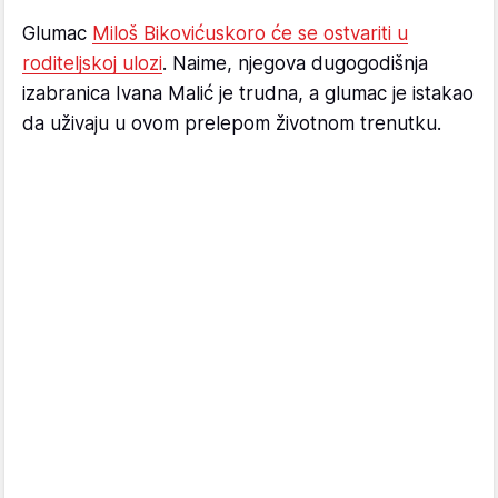
Glumac
Miloš Biković
uskoro će se ostvariti u
roditeljskoj ulozi
. Naime, njegova dugogodišnja
izabranica Ivana Malić je trudna, a glumac je istakao
da uživaju u ovom prelepom životnom trenutku.