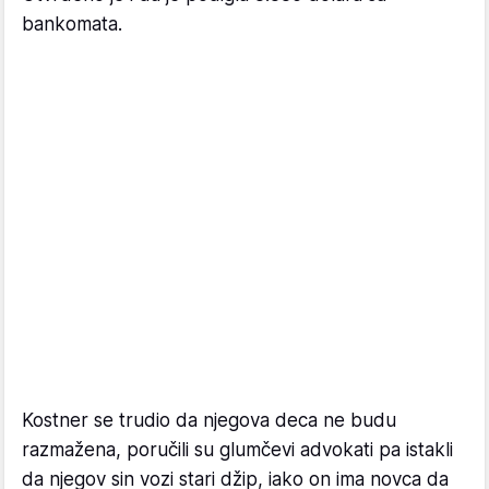
bankomata.
Kostner se trudio da njegova deca ne budu
razmažena, poručili su glumčevi advokati pa istakli
da njegov sin vozi stari džip, iako on ima novca da