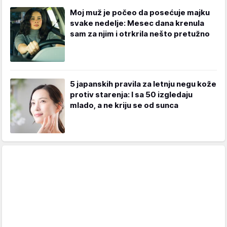
Moj muž je počeo da posećuje majku
svake nedelje: Mesec dana krenula
sam za njim i otrkrila nešto pretužno
5 japanskih pravila za letnju negu kože
protiv starenja: I sa 50 izgledaju
mlado, a ne kriju se od sunca