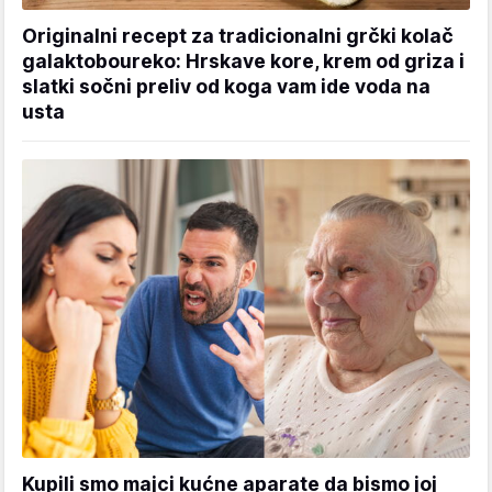
Originalni recept za tradicionalni grčki kolač
galaktoboureko: Hrskave kore, krem od griza i
slatki sočni preliv od koga vam ide voda na
usta
Kupili smo majci kućne aparate da bismo joj