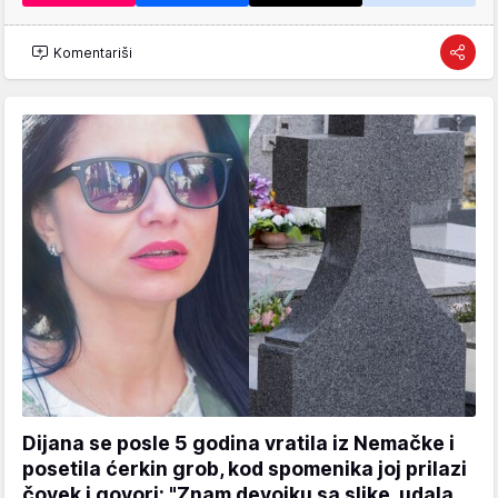
Komentariši
Dijana se posle 5 godina vratila iz Nemačke i
posetila ćerkin grob, kod spomenika joj prilazi
čovek i govori: "Znam devojku sa slike, udala