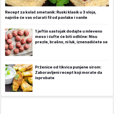
Recept za kolač smetanik: Ruski klasik u 3 sloja,
najviše će vas očarati fil od pavlake i vanile
1 jeftin sastojak dodajte u mleveno
meso i ćufte će biti odlične: Nisu
prezle, brašno, ni luk, iznenadićete se
Prženice od tikvica punjene sirom:
Zaboravljeni recept koji morate da
isprobate