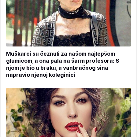
Muškarci su čeznuli za našom najlepšom
glumicom, a ona pala na šarm profesora: S
njom je bio u braku, a vanbračnog sina
napravio njenoj koleginici