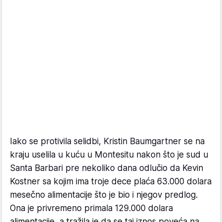
Iako se protivila selidbi, Kristin Baumgartner se na
kraju uselila u kuću u Montesitu nakon što je sud u
Santa Barbari pre nekoliko dana odlučio da Kevin
Kostner sa kojim ima troje dece plaća 63.000 dolara
mesečno alimentacije što je bio i njegov predlog.
Ona je privremeno primala 129.000 dolara
alimentacije, a tražila je da se taj iznos poveća na