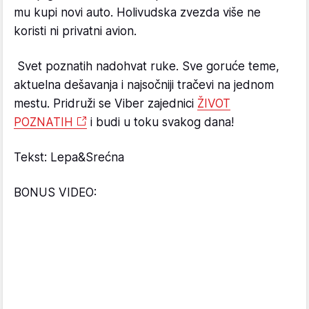
mu kupi novi auto. Holivudska zvezda više ne
koristi ni privatni avion.
Svet poznatih nadohvat ruke. Sve goruće teme,
aktuelna dešavanja i najsočniji tračevi na jednom
mestu. Pridruži se Viber zajednici
ŽIVOT
POZNATIH
i budi u toku svakog dana!
Tekst: Lepa&Srećna
BONUS VIDEO: