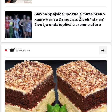
Slavna Spajsica upoznala muža preko
kume Harisa Džinovića: Živeli "idalan"
život, a onda isplivala sramna afera