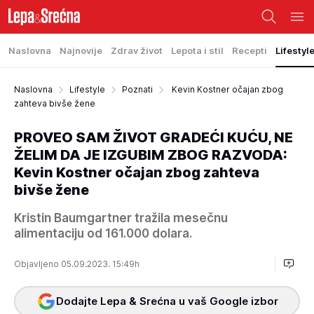
Naslovna
Najnovije
Zdrav život
Lepota i stil
Recepti
Lifestyl
Naslovna
Lifestyle
Poznati
Kevin Kostner očajan zbog
zahteva bivše žene
PROVEO SAM ŽIVOT GRADEĆI KUĆU, NE
ŽELIM DA JE IZGUBIM ZBOG RAZVODA:
Kevin Kostner očajan zbog zahteva
bivše žene
Kristin Baumgartner tražila mesečnu
alimentaciju od 161.000 dolara.
Objavljeno 05.09.2023. 15:49h
Dodajte Lepa & Srećna u vaš Google izbor