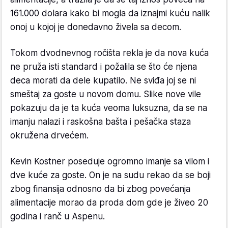
161.000 dolara kako bi mogla da iznajmi kuću nalik
onoj u kojoj je donedavno živela sa decom.
Tokom dvodnevnog ročišta rekla je da nova kuća
ne pruža isti standard i požalila se što će njena
deca morati da dele kupatilo. Ne sviđa joj se ni
smeštaj za goste u novom domu. Slike nove vile
pokazuju da je ta kuća veoma luksuzna, da se na
imanju nalazi i raskošna bašta i pešačka staza
okružena drvećem.
Kevin Kostner poseduje ogromno imanje sa vilom i
dve kuće za goste. On je na sudu rekao da se boji
zbog finansija odnosno da bi zbog povećanja
alimentacije morao da proda dom gde je živeo 20
godina i ranč u Aspenu.