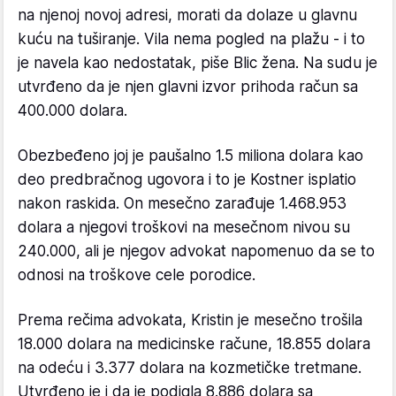
na njenoj novoj adresi, morati da dolaze u glavnu
kuću na tuširanje. Vila nema pogled na plažu - i to
je navela kao nedostatak, piše Blic žena. Na sudu je
utvrđeno da je njen glavni izvor prihoda račun sa
400.000 dolara.
Obezbeđeno joj je paušalno 1.5 miliona dolara kao
deo predbračnog ugovora i to je Kostner isplatio
nakon raskida. On mesečno zarađuje 1.468.953
dolara a njegovi troškovi na mesečnom nivou su
240.000, ali je njegov advokat napomenuo da se to
odnosi na troškove cele porodice.
Prema rečima advokata, Kristin je mesečno trošila
18.000 dolara na medicinske račune, 18.855 dolara
na odeću i 3.377 dolara na kozmetičke tretmane.
Utvrđeno je i da je podigla 8.886 dolara sa