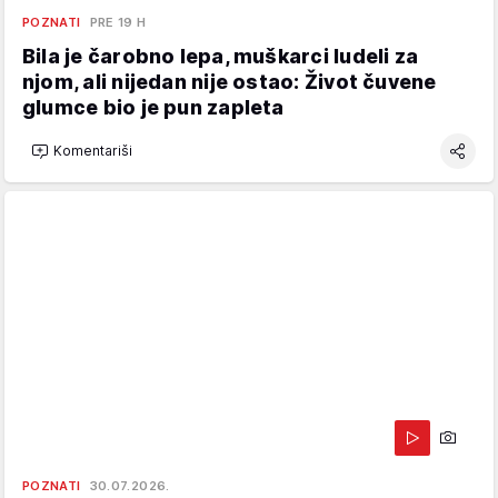
POZNATI
PRE 19 H
Bila je čarobno lepa, muškarci ludeli za
njom, ali nijedan nije ostao: Život čuvene
glumce bio je pun zapleta
Komentariši
POZNATI
30.07.2026.