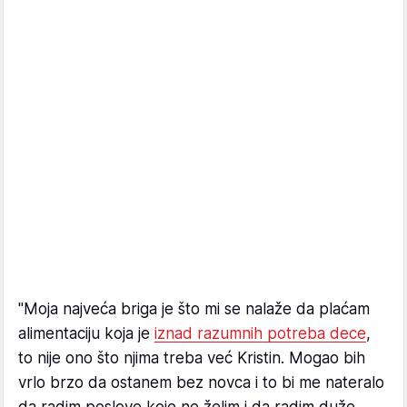
"Moja najveća briga je što mi se nalaže da plaćam
alimentaciju koja je
iznad razumnih potreba dece
,
to nije ono što njima treba već Kristin. Mogao bih
vrlo brzo da ostanem bez novca i to bi me nateralo
da radim poslove koje ne želim i da radim duže