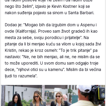
nego što želim", izjavio je Kevin Kostner koji se
nakon suđenja pojavio sa sinom u Santa Barbari.
Dodao je: "Mogao bih da izgubim dom u Aspenu i
ovde (Kalifornija). Proveo sam život gradeći ih kao
mesta za sebe, svoju porodicu i prijatelje". Na
pitanje da li bi menjao kuću sa vilom u kojoj sada živi
Kristin, rekao je kroz osmeh: "To je trik pitanje" pa
nastavio: "Ne, ne bih menjao, ali ne, ne mislim da se
to može uporediti. U svom domu sam odgajio troje
dece, "njihovi otici su u kamenu". Mislim da bi većina
ljudi to razumela".