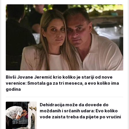
Bivši Jovane Jeremić krio koliko je stariji od nove
verenice: Smotala ga za tri meseca, a evo koliko ima
godina
Dehidracija može da dovede do
moždanih i srčanih udara: Evo koliko
vode zaista treba da pijete po vrućini