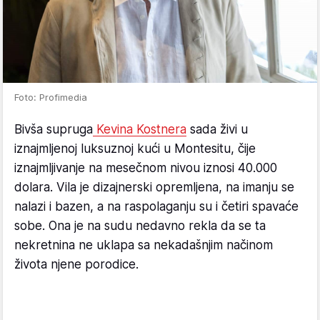
Foto: Profimedia
Bivša supruga
Kevina Kostnera
sada živi u
iznajmljenoj luksuznoj kući u Montesitu, čije
iznajmljivanje na mesečnom nivou iznosi 40.000
dolara. Vila je dizajnerski opremljena, na imanju se
nalazi i bazen, a na raspolaganju su i četiri spavaće
sobe. Ona je na sudu nedavno rekla da se ta
nekretnina ne uklapa sa nekadašnjim načinom
života njene porodice.