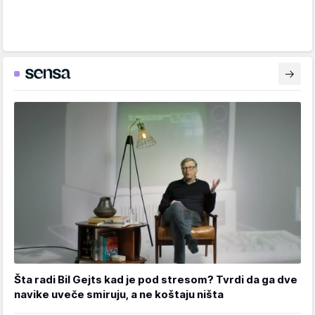
Šta radi Bil Gejts kad je pod stresom? Tvrdi da ga dve
navike uveče smiruju, a ne koštaju ništa