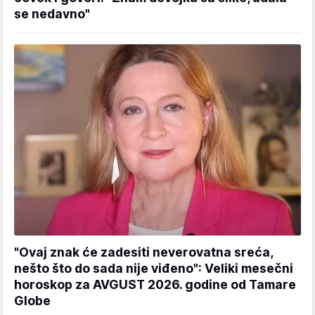
se nedavno"
"Ovaj znak će zadesiti neverovatna sreća,
nešto što do sada nije viđeno": Veliki mesečni
horoskop za AVGUST 2026. godine od Tamare
Globe