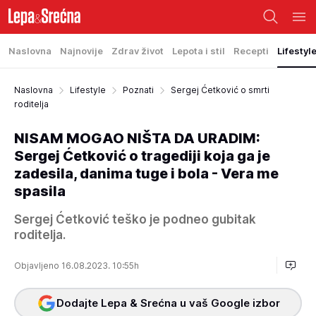
Naslovna
Najnovije
Zdrav život
Lepota i stil
Recepti
Lifestyl
Naslovna
Lifestyle
Poznati
Sergej Ćetković o smrti
roditelja
NISAM MOGAO NIŠTA DA URADIM:
Sergej Ćetković o tragediji koja ga je
zadesila, danima tuge i bola - Vera me
spasila
Sergej Ćetković teško je podneo gubitak
roditelja.
Objavljeno 16.08.2023. 10:55h
Dodajte Lepa & Srećna u vaš Google izbor