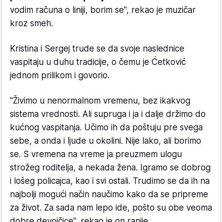
vodim računa o liniji, borim se", rekao je muzičar
kroz smeh.
Kristina i Sergej trude se da svoje naslednice
vaspitaju u duhu tradicije, o čemu je Ćetković
jednom prilikom i govorio.
"Živimo u nenormalnom vremenu, bez ikakvog
sistema vrednosti. Ali supruga i ja i dalje držimo do
kućnog vaspitanja. Učimo ih da poštuju pre svega
sebe, a onda i ljude u okolini. Nije lako, ali borimo
se. S vremena na vreme ja preuzmem ulogu
strožeg roditelja, a nekada žena. Igramo se dobrog
i lošeg policajca, kao i svi ostali. Trudimo se da ih na
najbolji mogući način naučimo kako da se pripreme
za život. Za sada nam lepo ide, pošto su obe veoma
dobre devojčice", rekao je on ranije.