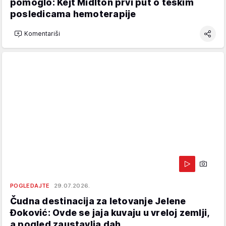
pomoglo: Kejt Midlton prvi put o teškim
posledicama hemoterapije
Komentariši
POGLEDAJTE
29.07.2026.
Čudna destinacija za letovanje Jelene
Đoković: Ovde se jaja kuvaju u vreloj zemlji,
a pogled zaustavlja dah