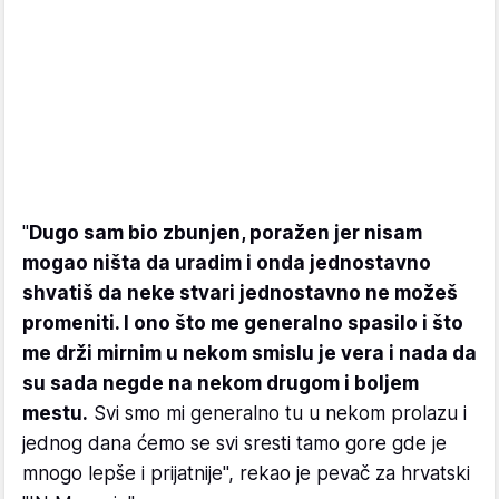
"
Dugo sam bio zbunjen, poražen jer nisam
mogao ništa da uradim i onda jednostavno
shvatiš da neke stvari jednostavno ne možeš
promeniti. I ono što me generalno spasilo i što
me drži mirnim u nekom smislu je vera i nada da
su sada negde na nekom drugom i boljem
mestu.
Svi smo mi generalno tu u nekom prolazu i
jednog dana ćemo se svi sresti tamo gore gde je
mnogo lepše i prijatnije", rekao je pevač za hrvatski