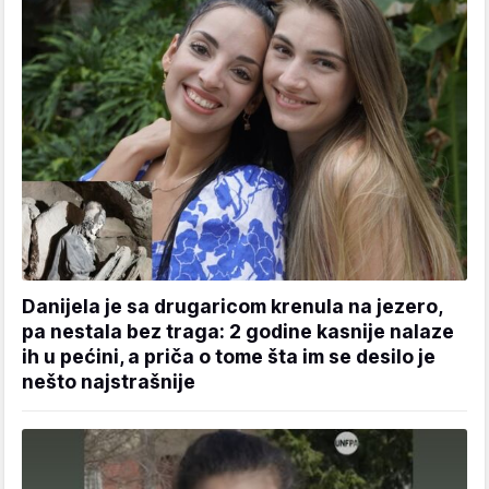
Danijela je sa drugaricom krenula na jezero,
pa nestala bez traga: 2 godine kasnije nalaze
ih u pećini, a priča o tome šta im se desilo je
nešto najstrašnije