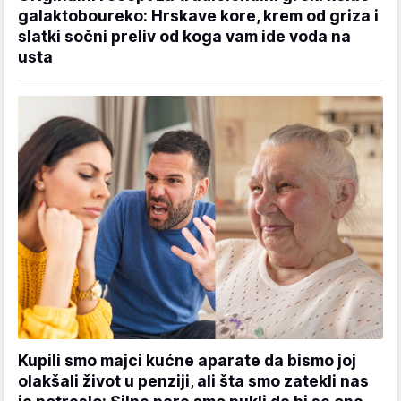
galaktoboureko: Hrskave kore, krem od griza i
slatki sočni preliv od koga vam ide voda na
usta
Kupili smo majci kućne aparate da bismo joj
olakšali život u penziji, ali šta smo zatekli nas