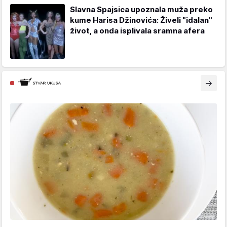
Slavna Spajsica upoznala muža preko
kume Harisa Džinovića: Živeli "idalan"
život, a onda isplivala sramna afera