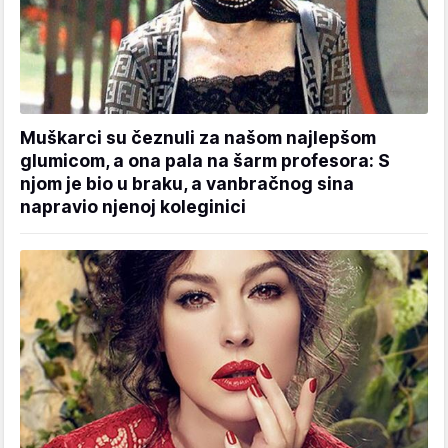
Muškarci su čeznuli za našom najlepšom
glumicom, a ona pala na šarm profesora: S
njom je bio u braku, a vanbračnog sina
napravio njenoj koleginici