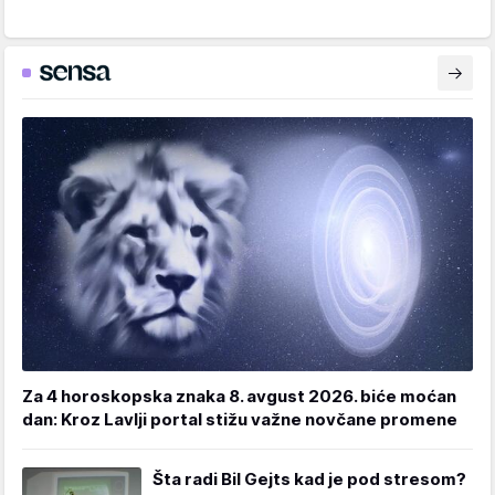
Za 4 horoskopska znaka 8. avgust 2026. biće moćan
dan: Kroz Lavlji portal stižu važne novčane promene
Šta radi Bil Gejts kad je pod stresom?