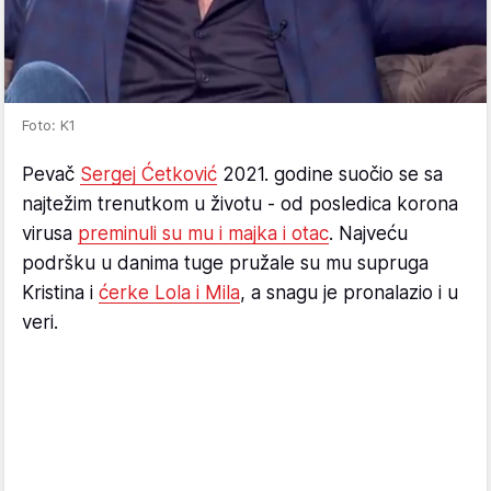
Foto: K1
Pevač
Sergej Ćetković
2021. godine suočio se sa
najtežim trenutkom u životu - od posledica korona
virusa
preminuli su mu i majka i otac
. Najveću
podršku u danima tuge pružale su mu supruga
Kristina i
ćerke Lola i Mila
, a snagu je pronalazio i u
veri.