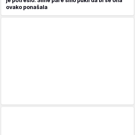
je potreslo: Silne pare smo pukli da bi se ona
ovako ponašala