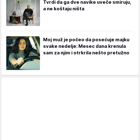
Tvrdi da ga dve navike uveče smiruju,
a ne koštaju ništa
Moj muž je počeo da posećuje majku
svake nedelje: Mesec dana krenula
sam za njim i otrkrila nešto pretužno