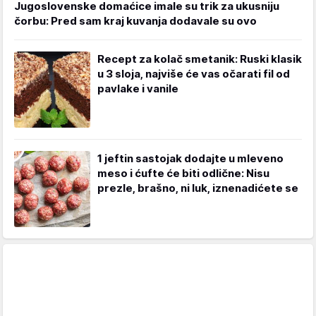
Jugoslovenske domaćice imale su trik za ukusniju
čorbu: Pred sam kraj kuvanja dodavale su ovo
Recept za kolač smetanik: Ruski klasik
u 3 sloja, najviše će vas očarati fil od
pavlake i vanile
1 jeftin sastojak dodajte u mleveno
meso i ćufte će biti odlične: Nisu
prezle, brašno, ni luk, iznenadićete se