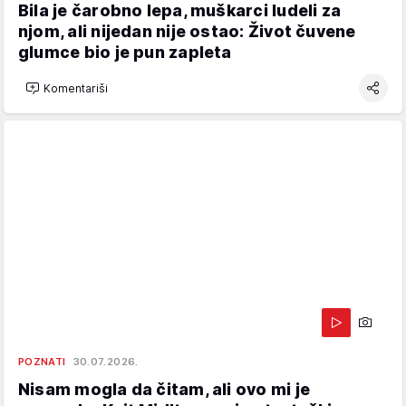
Bila je čarobno lepa, muškarci ludeli za
njom, ali nijedan nije ostao: Život čuvene
glumce bio je pun zapleta
Komentariši
POZNATI
30.07.2026.
Nisam mogla da čitam, ali ovo mi je