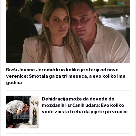
Bivši Jovane Jeremić krio koliko je stariji od nove
verenice: Smotala ga za tri meseca, a evo koliko ima
godina
Dehidracija može da dovede do
moždanih i srčanih udara: Evo koliko
vode zaista treba da pijete po vrućini