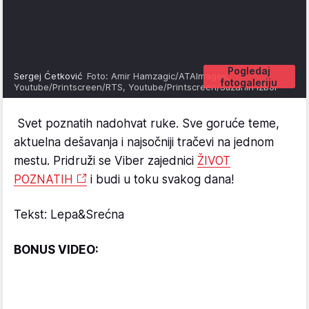
Pogledaj
Sergej Ćetković
Foto: Amir Hamzagic/ATAImages,
fotogaleriju
Youtube/Printscreen/RTS, Youtube/Printscreen/Suzanin izbor
Svet poznatih nadohvat ruke. Sve goruće teme,
aktuelna dešavanja i najsočniji tračevi na jednom
mestu. Pridruži se Viber zajednici
ŽIVOT
POZNATIH
i budi u toku svakog dana!
Tekst: Lepa&Srećna
BONUS VIDEO: