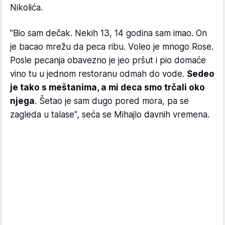
Nikolića.
"Bio sam dečak. Nekih 13, 14 godina sam imao. On
je bacao mrežu da peca ribu. Voleo je mnogo Rose.
Posle pecanja obavezno je jeo pršut i pio domaće
vino tu u jednom restoranu odmah do vode.
Sedeo
je tako s meštanima, a mi deca smo trčali oko
njega
. Šetao je sam dugo pored mora, pa se
zagleda u talase", seća se Mihajlo davnih vremena.