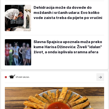
Dehidracija može da dovede do
moždanih i srčanih udara: Evo koliko
vode zaista treba da pijete po vrućini
Slavna Spajsica upoznala muža preko
kume Harisa Džinovića: Živeli "idalan"
život, a onda isplivala sramna afera