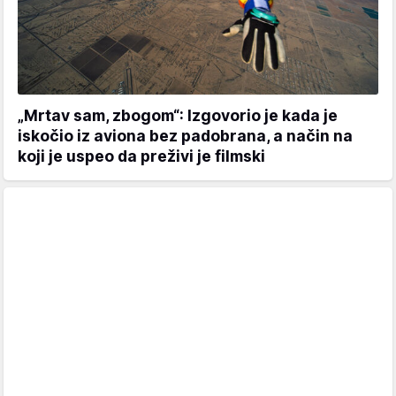
„Mrtav sam, zbogom“: Izgovorio je kada je
iskočio iz aviona bez padobrana, a način na
koji je uspeo da preživi je filmski