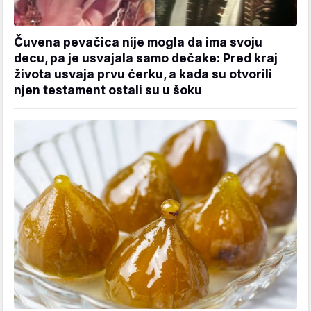
Čuvena pevačica nije mogla da ima svoju
decu, pa je usvajala samo dečake: Pred kraj
života usvaja prvu ćerku, a kada su otvorili
njen testament ostali su u šoku