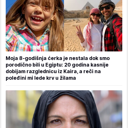
Moja 8-godišnja ćerka je nestala dok smo
porodično bili u Egiptu: 20 godina kasnije
dobijam razglednicu iz Kaira, a reči na
poleđini mi lede krv u žilama