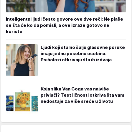
Inteligentni ljudi često govore ove dve reči: Ne plaše
se šta će ko da pomisli, a ove izraze gotovo ne
koriste
Ljudi koji stalno šalju glasovne poruke
imaju jednu posebnu osobinu:
Psiholozi otkrivaju šta ih izdvaja
Koja slika Van Goga vas najviše
privlači? Test ličnosti otkriva šta vam
nedostaje za više sreće u životu