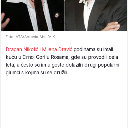
Foto: ATA/Antonio Ahel/A.K
Dragan Nikolić
i
Milena Dravić
godinama su imali
kuću u Crnoj Gori u Rosama, gde su provodili cela
leta, a često su im u goste dolazili i drugi popularni
glumci s kojima su se družili.