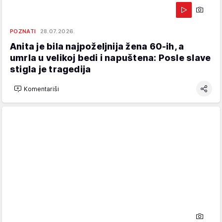
POZNATI
28.07.2026.
Anita je bila najpoželjnija žena 60-ih, a
umrla u velikoj bedi i napuštena: Posle slave
stigla je tragedija
Komentariši