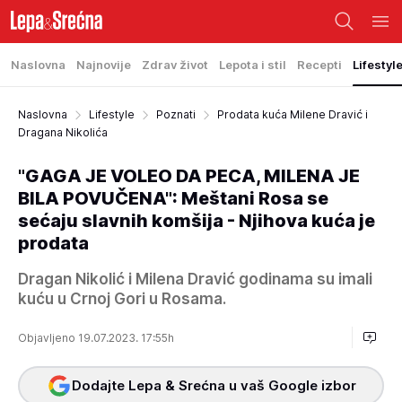
Naslovna
Najnovije
Zdrav život
Lepota i stil
Recepti
Lifestyl
Naslovna
Lifestyle
Poznati
Prodata kuća Milene Dravić i
Dragana Nikolića
"GAGA JE VOLEO DA PECA, MILENA JE
BILA POVUČENA": Meštani Rosa se
sećaju slavnih komšija - Njihova kuća je
prodata
Dragan Nikolić i Milena Dravić godinama su imali
kuću u Crnoj Gori u Rosama.
Objavljeno 19.07.2023. 17:55h
Dodajte Lepa & Srećna u vaš Google izbor