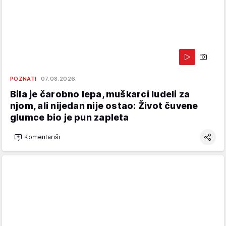
POZNATI
07.08.2026.
Bila je čarobno lepa, muškarci ludeli za
njom, ali nijedan nije ostao: Život čuvene
glumce bio je pun zapleta
Komentariši