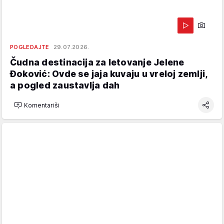
POGLEDAJTE
29.07.2026.
Čudna destinacija za letovanje Jelene
Đoković: Ovde se jaja kuvaju u vreloj zemlji,
a pogled zaustavlja dah
Komentariši