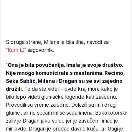
S druge strane, Milena je bila tiha, navodi za
"
Kurir
" sagovornik.
"
Ona je bila povučenija. Imala je svoje društvo.
Nije mnogo komunicirala s meštanima. Recimo,
Seka Sablić, Milena i Dragan su se svi zajedno
družili
. To da ste videli - ovde kraj mora kako je
bilo lepo videti glumačke legende kad zasednu.
Provodili su vreme zajedno. Dolazili su im i drugi
glumci, ali ne sećam im se sada imena. Bokokotorski
zaliv je Dragan jako voleo jer je zavučen i imao je
mir ovde. Dragan je prodao davno kuću, a i Gagi je