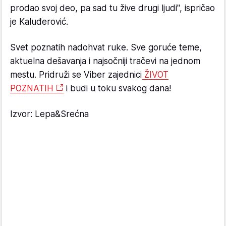
prodao svoj deo, pa sad tu žive drugi ljudi", ispričao
je Kaluđerović.
Svet poznatih nadohvat ruke. Sve goruće teme,
aktuelna dešavanja i najsočniji tračevi na jednom
mestu. Pridruži se Viber zajednici
ŽIVOT
POZNATIH
i budi u toku svakog dana!
Izvor: Lepa&Srećna