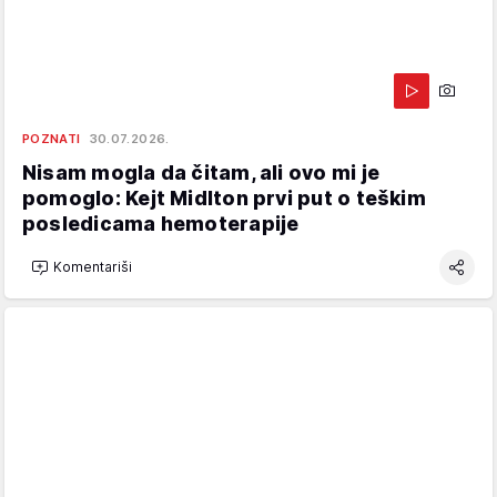
POZNATI
30.07.2026.
Nisam mogla da čitam, ali ovo mi je
pomoglo: Kejt Midlton prvi put o teškim
posledicama hemoterapije
Komentariši