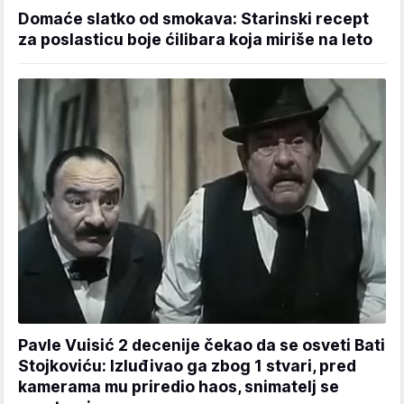
Domaće slatko od smokava: Starinski recept
za poslasticu boje ćilibara koja miriše na leto
Pavle Vuisić 2 decenije čekao da se osveti Bati
Stojkoviću: Izluđivao ga zbog 1 stvari, pred
kamerama mu priredio haos, snimatelj se