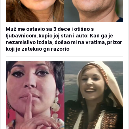
Muž me ostavio sa 3 dece i otišao s
ljubavnicom, kupio joj stan i auto: Kad ga je
nezamislivo izdala, došao mi na vratima, prizor
koji je zatekao ga razorio