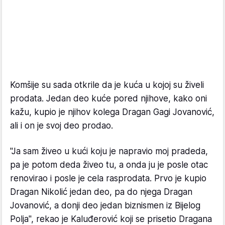
Komšije su sada otkrile da je kuća u kojoj su živeli
prodata. Jedan deo kuće pored njihove, kako oni
kažu, kupio je njihov kolega Dragan Gagi Jovanović,
ali i on je svoj deo prodao.
"Ja sam živeo u kući koju je napravio moj pradeda,
pa je potom deda živeo tu, a onda ju je posle otac
renovirao i posle je cela rasprodata. Prvo je kupio
Dragan Nikolić jedan deo, pa do njega Dragan
Jovanović, a donji deo jedan biznismen iz Bijelog
Polja", rekao je Kaluđerović koji se prisetio Dragana