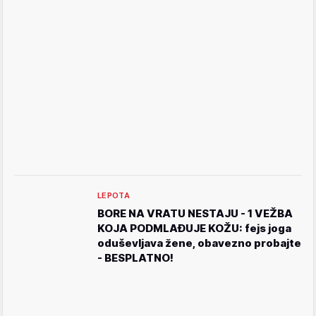
LEPOTA
BORE NA VRATU NESTAJU - 1 VEŽBA
KOJA PODMLAĐUJE KOŽU: fejs joga
oduševljava žene, obavezno probajte
- BESPLATNO!