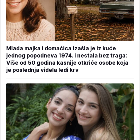
Mlada majka i domaćica izašla je iz kuće
jednog popodneva 1974. i nestala bez traga:
Više od 50 godina kasnije otkriće osobe koja
je poslednja videla ledi krv