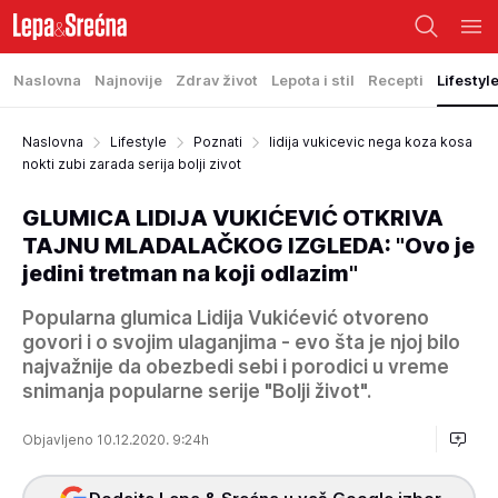
Naslovna
Najnovije
Zdrav život
Lepota i stil
Recepti
Lifestyl
Naslovna
Lifestyle
Poznati
lidija vukicevic nega koza kosa
nokti zubi zarada serija bolji zivot
GLUMICA LIDIJA VUKIĆEVIĆ OTKRIVA
TAJNU MLADALAČKOG IZGLEDA: "Ovo je
jedini tretman na koji odlazim"
Popularna glumica Lidija Vukićević otvoreno
govori i o svojim ulaganjima - evo šta je njoj bilo
najvažnije da obezbedi sebi i porodici u vreme
snimanja popularne serije "Bolji život".
Objavljeno 10.12.2020. 9:24h