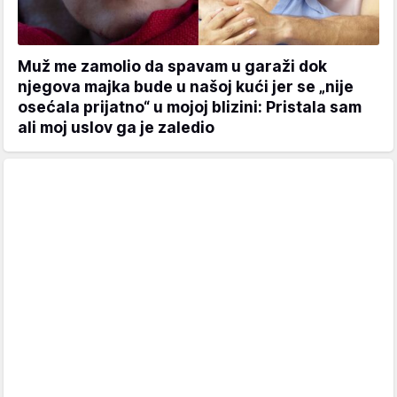
Muž me zamolio da spavam u garaži dok
njegova majka bude u našoj kući jer se „nije
osećala prijatno“ u mojoj blizini: Pristala sam
ali moj uslov ga je zaledio