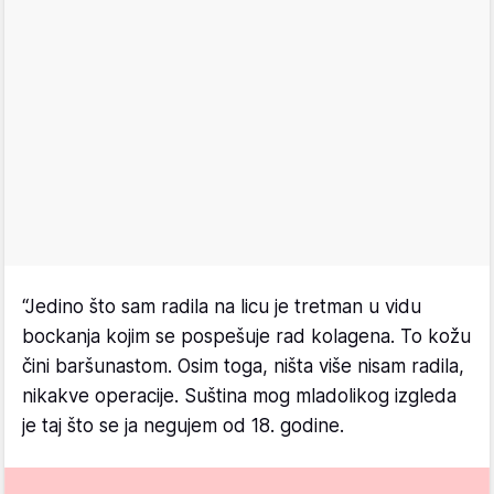
“Jedino što sam radila na licu je tretman u vidu
bockanja kojim se pospešuje rad kolagena. To kožu
čini baršunastom. Osim toga, ništa više nisam radila,
nikakve operacije. Suština mog mladolikog izgleda
je taj što se ja negujem od 18. godine.