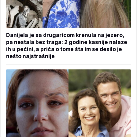
Danijela je sa drugaricom krenula na jezero,
pa nestala bez traga: 2 godine kasnije nalaze
ih u pećini, a priča o tome šta im se desilo je
nešto najstrašnije