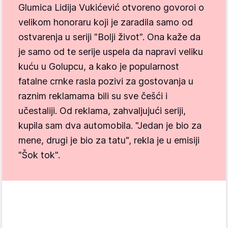
Glumica Lidija Vukićević otvoreno govoroi o
velikom honoraru koji je zaradila samo od
ostvarenja u seriji "Bolji život". Ona kaže da
je samo od te serije uspela da napravi veliku
kuću u Golupcu, a kako je popularnost
fatalne crnke rasla pozivi za gostovanja u
raznim reklamama bili su sve češći i
učestaliji. Od reklama, zahvaljujući seriji,
kupila sam dva automobila. "Jedan je bio za
mene, drugi je bio za tatu", rekla je u emisiji
"Šok tok".