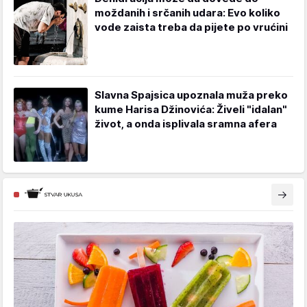
moždanih i srčanih udara: Evo koliko
vode zaista treba da pijete po vrućini
Slavna Spajsica upoznala muža preko
kume Harisa Džinovića: Živeli "idalan"
život, a onda isplivala sramna afera