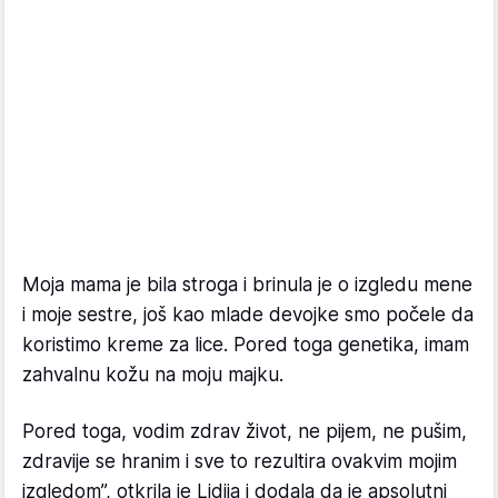
Moja mama je bila stroga i brinula je o izgledu mene
i moje sestre, još kao mlade devojke smo počele da
koristimo kreme za lice. Pored toga genetika, imam
zahvalnu kožu na moju majku.
Pored toga, vodim zdrav život, ne pijem, ne pušim,
zdravije se hranim i sve to rezultira ovakvim mojim
izgledom”, otkrila je Lidija i dodala da je apsolutni