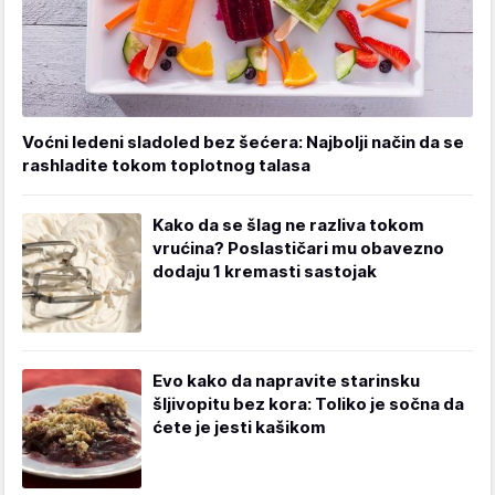
Voćni ledeni sladoled bez šećera: Najbolji način da se
rashladite tokom toplotnog talasa
Kako da se šlag ne razliva tokom
vrućina? Poslastičari mu obavezno
dodaju 1 kremasti sastojak
Evo kako da napravite starinsku
šljivopitu bez kora: Toliko je sočna da
ćete je jesti kašikom