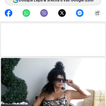
Dodajte Lepa & Srećna u vaš Google izbor