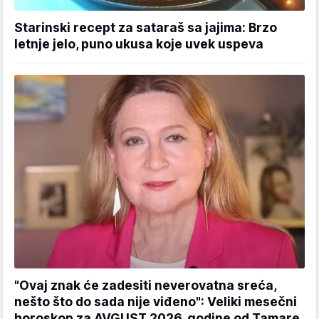
Starinski recept za sataraš sa jajima: Brzo
letnje jelo, puno ukusa koje uvek uspeva
"Ovaj znak će zadesiti neverovatna sreća,
nešto što do sada nije viđeno": Veliki mesečni
horoskop za AVGUST 2026. godine od Tamare