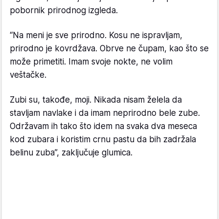
pobornik prirodnog izgleda.
“Na meni je sve prirodno. Kosu ne ispravljam,
prirodno je kovrdžava. Obrve ne čupam, kao što se
može primetiti. Imam svoje nokte, ne volim
veštačke.
Zubi su, takođe, moji. Nikada nisam želela da
stavljam navlake i da imam neprirodno bele zube.
Održavam ih tako što idem na svaka dva meseca
kod zubara i koristim crnu pastu da bih zadržala
belinu zuba”, zaključuje glumica.