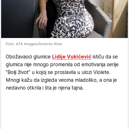
Foto: ATA Images/Antonio Ahel
Obožavaoci glumice
Lidije Vukićević
ističu da se
glumica nije mnogo promenila od emotivanja serije
"Bolji život" u kojoj se proslavila u ulozi Violete.
Mnogi kažu da izgleda veoma mladoliko, a ona je
nedavno otkrila i šta je njena tajna.