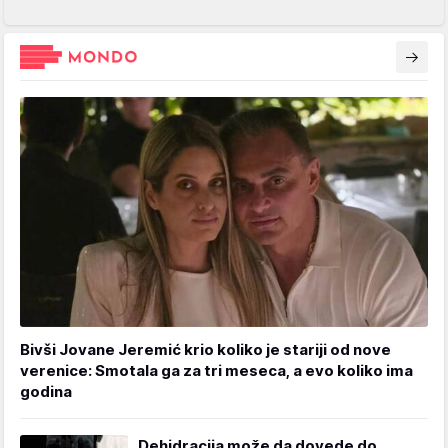
Bivši Jovane Jeremić krio koliko je stariji od nove
verenice: Smotala ga za tri meseca, a evo koliko ima
godina
Dehidracija može da dovede do