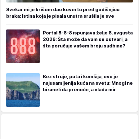
Svekar mi je krišom dao kovertu pred godišnjicu
braka: Istina koja je pisala unutra srušila je sve
Portal 8-8-8 ispunjava želje 8. avgusta
2026: Šta može da vam se ostvari, a
šta poručuje vašem broju sudbine?
Bez struje, puta i komšija, ovo je
najusamljenija kuća na svetu: Mnogi ne
bi smeli da prenoće, a vlada mir