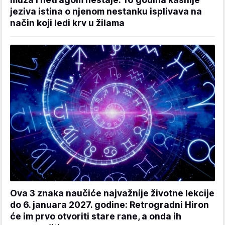
jeziva istina o njenom nestanku isplivava na
način koji ledi krv u žilama
Ova 3 znaka naučiće najvažnije životne lekcije
do 6. januara 2027. godine: Retrogradni Hiron
će im prvo otvoriti stare rane, a onda ih