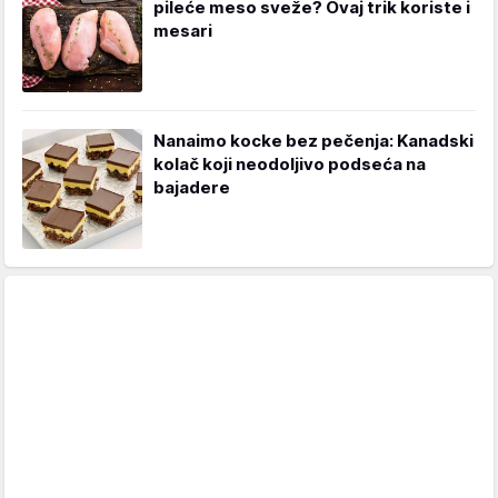
pileće meso sveže? Ovaj trik koriste i
mesari
Nanaimo kocke bez pečenja: Kanadski
kolač koji neodoljivo podseća na
bajadere