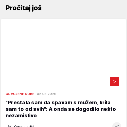
Pročitaj još
ODVOJENE SOBE
02.08.2026.
"Prestala sam da spavam s mužem, krila
sam to od svih": A onda se dogodilo nešto
nezamislivo
Komentariši