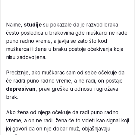
Naime,
studije
su pokazale da je razvod braka
često posledica u brakovima gde muškarci ne rade
puno radno vreme, a javlja se zato što kod
muškarca ili žene u braku postoje očekivanja koja
nisu zadovoljena.
Preciznije, ako muškarac sam od sebe očekuje da
će raditi puno radno vreme, a ne radi, on postaje
depresivan
, pravi greške u odnosu i ugrožava
brak.
Ako žena od njega očekuje da radi puno radno
vreme, a
on ne radi,
žena će to videti kao signal koji
joj govori da on
nije dobar muž
, objašnjavaju