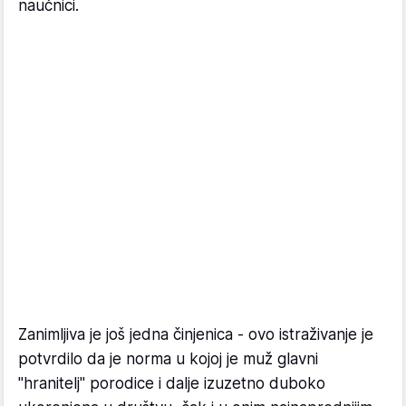
naučnici.
Zanimljiva je još jedna činjenica - ovo istraživanje je
potvrdilo da je norma u kojoj je muž glavni
"hranitelj" porodice i dalje izuzetno duboko