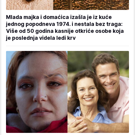
Mlada majka i domaćica izašla je iz kuće
jednog popodneva 1974. i nestala bez traga:
Više od 50 godina kasnije otkriće osobe koja
je poslednja videla ledi krv