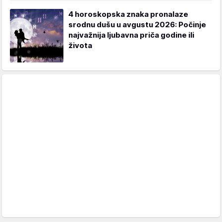
4 horoskopska znaka pronalaze
srodnu dušu u avgustu 2026: Počinje
najvažnija ljubavna priča godine ili
života