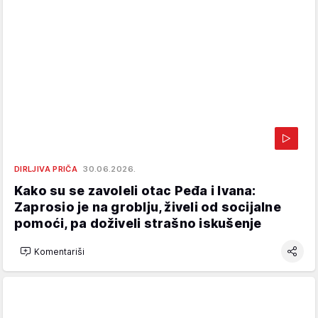
DIRLJIVA PRIČA
30.06.2026.
Kako su se zavoleli otac Peđa i Ivana:
Zaprosio je na groblju, živeli od socijalne
pomoći, pa doživeli strašno iskušenje
Komentariši