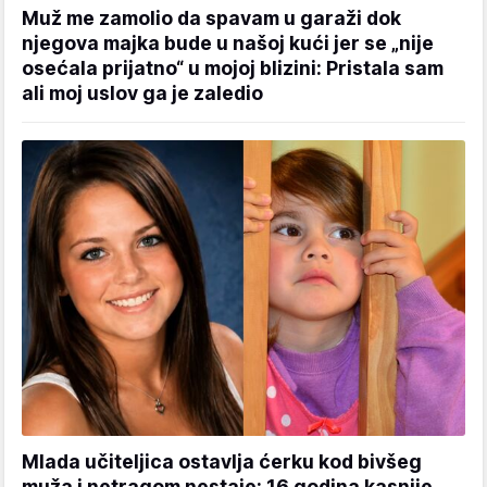
Muž me zamolio da spavam u garaži dok
njegova majka bude u našoj kući jer se „nije
osećala prijatno“ u mojoj blizini: Pristala sam
ali moj uslov ga je zaledio
Mlada učiteljica ostavlja ćerku kod bivšeg
muža i netragom nestaje: 16 godina kasnije