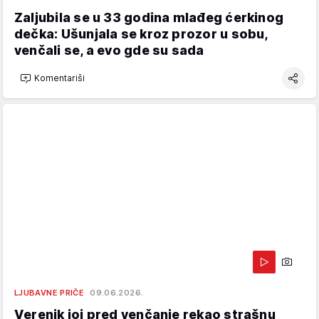
Zaljubila se u 33 godina mlađeg ćerkinog
dečka: Ušunjala se kroz prozor u sobu,
venčali se, a evo gde su sada
Komentariši
LJUBAVNE PRIČE
09.06.2026.
Verenik joj pred venčanje rekao strašnu