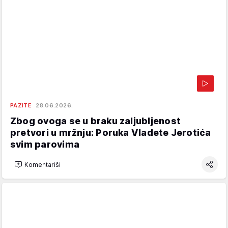
PAZITE
28.06.2026.
Zbog ovoga se u braku zaljubljenost
pretvori u mržnju: Poruka Vladete Jerotića
svim parovima
Komentariši