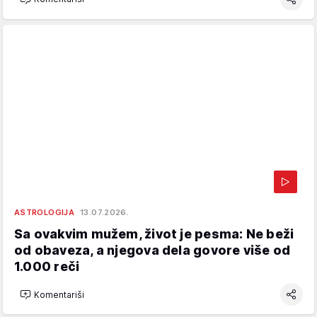
ASTROLOGIJA
13.07.2026.
Sa ovakvim mužem, život je pesma: Ne beži
od obaveza, a njegova dela govore više od
1.000 reči
Komentariši