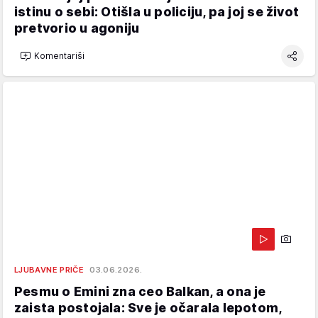
istinu o sebi: Otišla u policiju, pa joj se život
pretvorio u agoniju
Komentariši
LJUBAVNE PRIČE
03.06.2026.
Pesmu o Emini zna ceo Balkan, a ona je
zaista postojala: Sve je očarala lepotom,