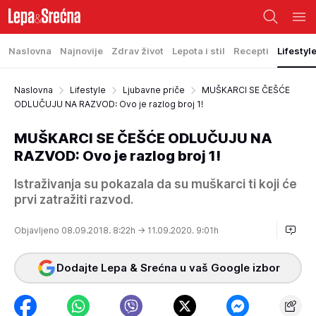
Naslovna
Najnovije
Zdrav život
Lepota i stil
Recepti
Lifestyl
Naslovna
Lifestyle
Ljubavne priče
MUŠKARCI SE ČEŠĆE
ODLUČUJU NA RAZVOD: Ovo je razlog broj 1!
MUŠKARCI SE ČEŠĆE ODLUČUJU NA
RAZVOD: Ovo je razlog broj 1!
Istraživanja su pokazala da su muškarci ti koji će
prvi zatražiti razvod.
Objavljeno 08.09.2018. 8:22h
→ 11.09.2020. 9:01h
Dodajte Lepa & Srećna u vaš Google izbor