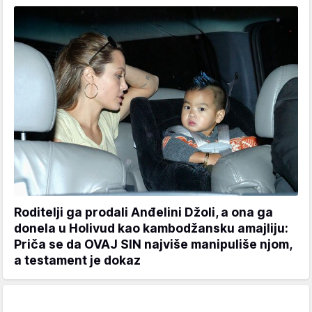
Roditelji ga prodali Anđelini Džoli, a ona ga
donela u Holivud kao kambodžansku amajliju:
Priča se da OVAJ SIN najviše manipuliše njom,
a testament je dokaz