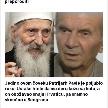
preporoditi
Jedino ovom čoveku Patrijarh Pavle je poljubio
ruku: Ustaše htele da mu deru kožu sa leđa, a
on obožavao snaju Hrvaticu, pa sramno
skončao u Beogradu