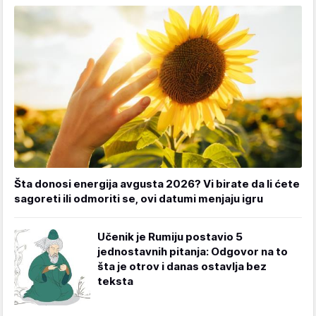
Šta donosi energija avgusta 2026? Vi birate da li ćete
sagoreti ili odmoriti se, ovi datumi menjaju igru
Učenik je Rumiju postavio 5
jednostavnih pitanja: Odgovor na to
šta je otrov i danas ostavlja bez
teksta