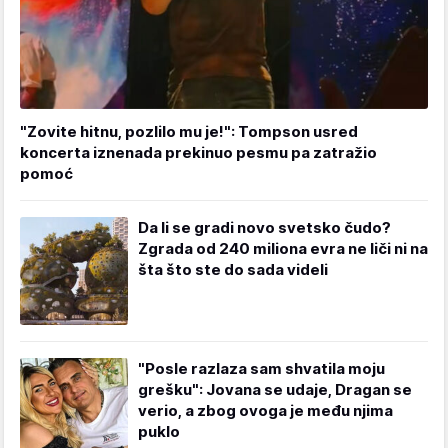
"Zovite hitnu, pozlilo mu je!": Tompson usred
koncerta iznenada prekinuo pesmu pa zatražio
pomoć
Da li se gradi novo svetsko čudo?
Zgrada od 240 miliona evra ne liči ni na
šta što ste do sada videli
"Posle razlaza sam shvatila moju
grešku": Jovana se udaje, Dragan se
verio, a zbog ovoga je među njima
puklo