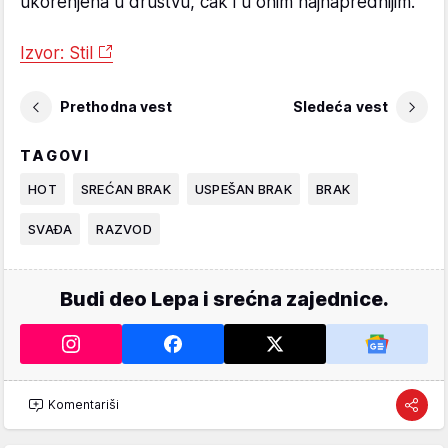
ukorenjena u društvu, čak i u onim najnaprednijim.
Izvor: Stil
Prethodna vest
Sledeća vest
TAGOVI
HOT
SREĆAN BRAK
USPEŠAN BRAK
BRAK
SVAĐA
RAZVOD
Budi deo Lepa i srećna zajednice.
Komentariši