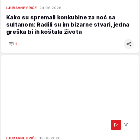
LJUBAVNE PRIČE
24.06.2026.
Kako su spremali konkubine za noć sa
sultanom: Radili su im bizarne stvari, jedna
greška bi ih koštala života
1
LJUBAVNE PRIČE
15.06.2026.