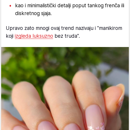
kao i minimalistički detalji poput tankog frenča ili
diskretnog sjaja.
Upravo zato mnogi ovaj trend nazivaju i "manikirom
koji
izgleda luksuzno
bez truda".