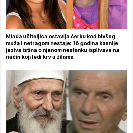
Mlada učiteljica ostavlja ćerku kod bivšeg
muža i netragom nestaje: 16 godina kasnije
jeziva istina o njenom nestanku isplivava na
način koji ledi krv u žilama