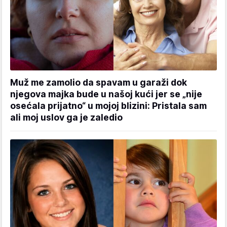
Muž me zamolio da spavam u garaži dok
njegova majka bude u našoj kući jer se „nije
osećala prijatno“ u mojoj blizini: Pristala sam
ali moj uslov ga je zaledio