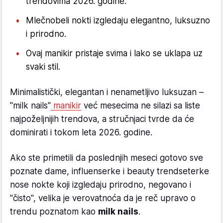
trendovima 2026. godine.
Mlečnobeli nokti izgledaju elegantno, luksuzno
i prirodno.
Ovaj manikir pristaje svima i lako se uklapa uz
svaki stil.
Minimalistički, elegantan i nenametljivo luksuzan –
"milk nails"
manikir
već mesecima ne silazi sa liste
najpoželjnijih trendova, a stručnjaci tvrde da će
dominirati i tokom leta 2026. godine.
Ako ste primetili da poslednjih meseci gotovo sve
poznate dame, influenserke i beauty trendseterke
nose nokte koji izgledaju prirodno, negovano i
"čisto", velika je verovatnoća da je reč upravo o
trendu poznatom kao
milk nails
.