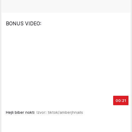
BONUS VIDEO:
00:21
Hejli biber nokti
Izvor: tiktok/amberjhnails