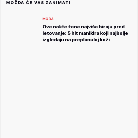
MOŽDA ĆE VAS ZANIMATI
MODA
Ove nokte žene najviše biraju pred
letovanje: 5 hit manikira koji najbolje
izgledaju na preplanuloj koži