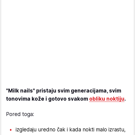
"Milk nails" pristaju svim generacijama, svim
tonovima kože i gotovo svakom
obliku noktiju
.
Pored toga:
izgledaju uredno čak i kada nokti malo izrastu,