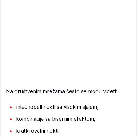
Na društvenim mrežama često se mogu videti:
mlečnobeli nokti sa visokim sjajem,
kombinacija sa bisernim efektom,
kratki ovalni nokti,