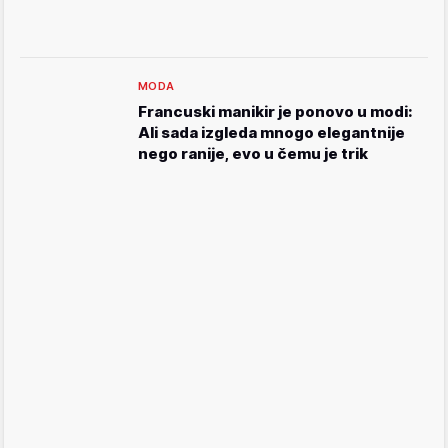
MODA
Francuski manikir je ponovo u modi:
Ali sada izgleda mnogo elegantnije
nego ranije, evo u čemu je trik