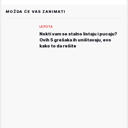
MOŽDA ĆE VAS ZANIMATI
LEPOTA
Nokti vam se stalno listaju i pucaju?
Ovih 5 grešaka ih uništavaju, evo
kako to da rešite