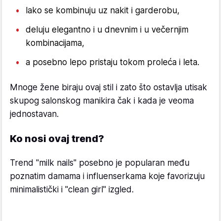
lako se kombinuju uz nakit i garderobu,
deluju elegantno i u dnevnim i u večernjim
kombinacijama,
a posebno lepo pristaju tokom proleća i leta.
Mnoge žene biraju ovaj stil i zato što ostavlja utisak
skupog salonskog manikira čak i kada je veoma
jednostavan.
Ko nosi ovaj trend?
Trend "milk nails" posebno je popularan među
poznatim damama i influenserkama koje favorizuju
minimalistički i "clean girl" izgled.