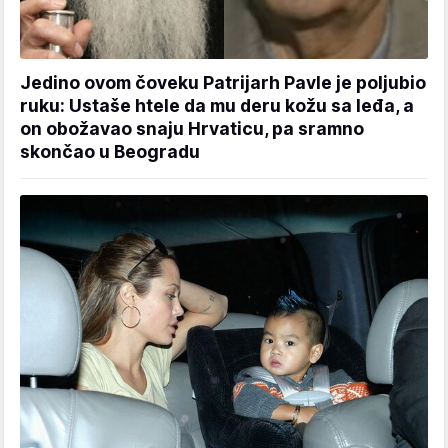
Jedino ovom čoveku Patrijarh Pavle je poljubio
ruku: Ustaše htele da mu deru kožu sa leđa, a
on obožavao snaju Hrvaticu, pa sramno
skončao u Beogradu