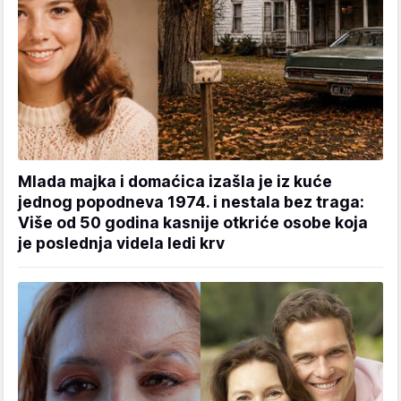
Mlada majka i domaćica izašla je iz kuće
jednog popodneva 1974. i nestala bez traga:
Više od 50 godina kasnije otkriće osobe koja
je poslednja videla ledi krv