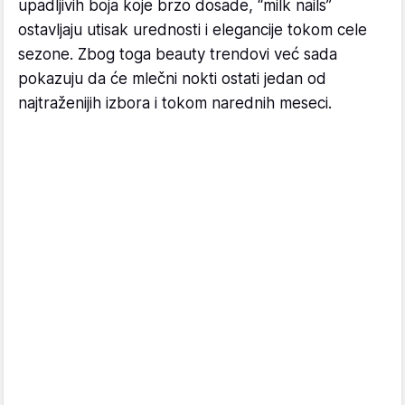
upadljivih boja koje brzo dosade, “milk nails”
ostavljaju utisak urednosti i elegancije tokom cele
sezone. Zbog toga beauty trendovi već sada
pokazuju da će mlečni nokti ostati jedan od
najtraženijih izbora i tokom narednih meseci.