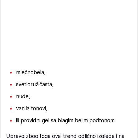
mlečnobela,
svetloružičasta,
nude,
vanila tonovi,
ili providni gel sa blagim belim podtonom.
Upravo zbog toga ovaj trend odlično izgleda i na