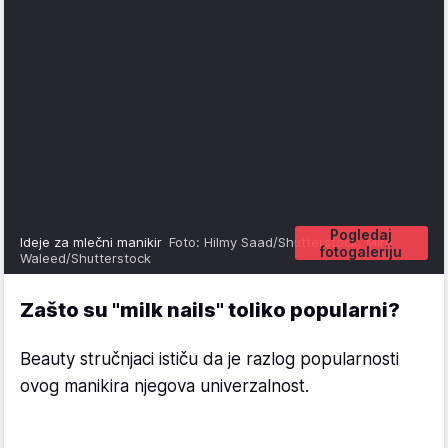
Pogledaj
Ideje za mlečni manikir
Foto: Hilmy Saad/Shutterstock, Mira
fotogaleriju
Waleed/Shutterstock
Zašto su "milk nails" toliko popularni?
Beauty stručnjaci ističu da je razlog popularnosti
ovog manikira njegova univerzalnost.