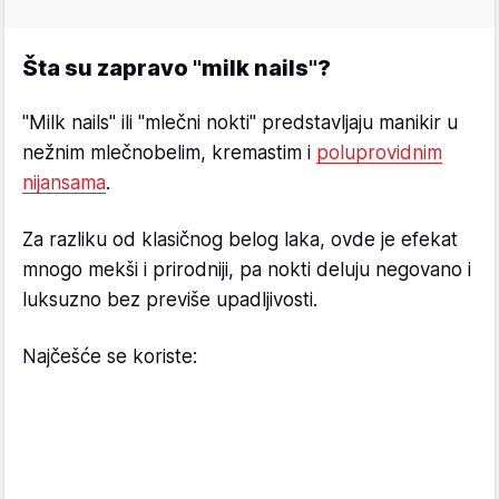
Šta su zapravo "milk nails"?
"Milk nails" ili "mlečni nokti" predstavljaju manikir u
nežnim mlečnobelim, kremastim i
poluprovidnim
nijansama
.
Za razliku od klasičnog belog laka, ovde je efekat
mnogo mekši i prirodniji, pa nokti deluju negovano i
luksuzno bez previše upadljivosti.
Najčešće se koriste: