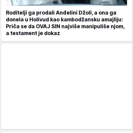
Roditelji ga prodali Anđelini Džoli, a ona ga
donela u Holivud kao kambodžansku amajliju:
Priča se da OVAJ SIN najviše manipuliše njom,
a testament je dokaz