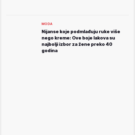
MODA
Nijanse koje podmlađuju ruke više
nego kreme: Ove boje lakova su
najbolji izbor za žene preko 40
godina