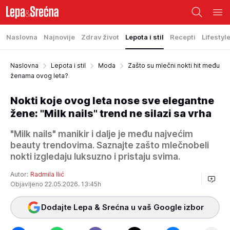
Naslovna
Najnovije
Zdrav život
Lepota i stil
Recepti
Lifestyl
Naslovna
Lepota i stil
Moda
Zašto su mlečni nokti hit među
ženama ovog leta?
Nokti koje ovog leta nose sve elegantne
žene: "Milk nails" trend ne silazi sa vrha
"Milk nails" manikir i dalje je među najvećim
beauty trendovima. Saznajte zašto mlečnobeli
nokti izgledaju luksuzno i pristaju svima.
Autor:
Radmila Ilić
Objavljeno 22.05.2026. 13:45h
Dodajte Lepa & Srećna u vaš Google izbor