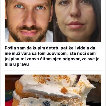
Pošla sam da kupim detetu patike i videla da
me muž vara sa tom udovicom, iste noći sam
joj pisala: Iznova čitam njen odgovor, za sve je
bila u pravu