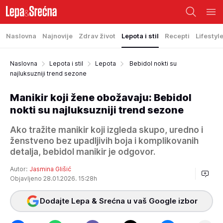
Naslovna
Najnovije
Zdrav život
Lepota i stil
Recepti
Lifestyl
Naslovna
Lepota i stil
Lepota
Bebidol nokti su
najluksuzniji trend sezone
Manikir koji žene obožavaju: Bebidol
nokti su najluksuzniji trend sezone
Ako tražite manikir koji izgleda skupo, uredno i
ženstveno bez upadljivih boja i komplikovanih
detalja, bebidol manikir je odgovor.
Autor:
Jasmina Glišić
Objavljeno 28.01.2026. 15:28h
Dodajte Lepa & Srećna u vaš Google izbor