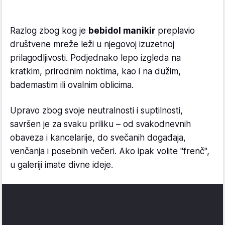
Razlog zbog kog je
bebidol manikir
preplavio
društvene mreže leži u njegovoj izuzetnoj
prilagodljivosti. Podjednako lepo izgleda na
kratkim, prirodnim noktima, kao i na dužim,
bademastim ili ovalnim oblicima.
Upravo zbog svoje neutralnosti i suptilnosti,
savršen je za svaku priliku – od svakodnevnih
obaveza i kancelarije, do svečanih događaja,
venčanja i posebnih večeri. Ako ipak volite "frenč",
u galeriji imate divne ideje.