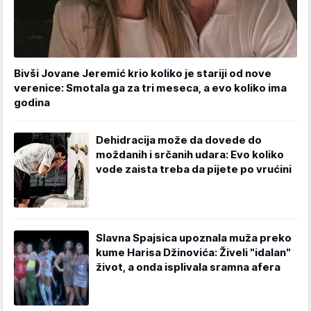
Bivši Jovane Jeremić krio koliko je stariji od nove
verenice: Smotala ga za tri meseca, a evo koliko ima
godina
Dehidracija može da dovede do
moždanih i srčanih udara: Evo koliko
vode zaista treba da pijete po vrućini
Slavna Spajsica upoznala muža preko
kume Harisa Džinovića: Živeli "idalan"
život, a onda isplivala sramna afera