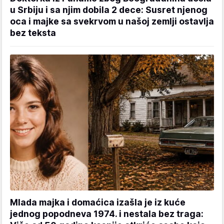
u Srbiju i sa njim dobila 2 dece: Susret njenog
oca i majke sa svekrvom u našoj zemlji ostavlja
bez teksta
Mlada majka i domaćica izašla je iz kuće
jednog popodneva 1974. i nestala bez traga: