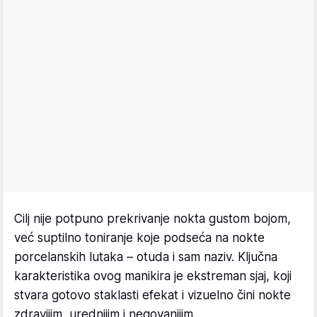
Cilj nije potpuno prekrivanje nokta gustom bojom,
već suptilno toniranje koje podseća na nokte
porcelanskih lutaka – otuda i sam naziv. Ključna
karakteristika ovog manikira je ekstreman sjaj, koji
stvara gotovo staklasti efekat i vizuelno čini nokte
zdravijim, urednijim i negovanijim.