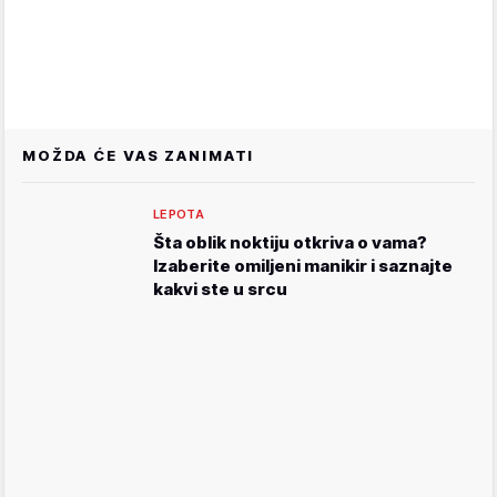
MOŽDA ĆE VAS ZANIMATI
LEPOTA
Šta oblik noktiju otkriva o vama?
Izaberite omiljeni manikir i saznajte
kakvi ste u srcu