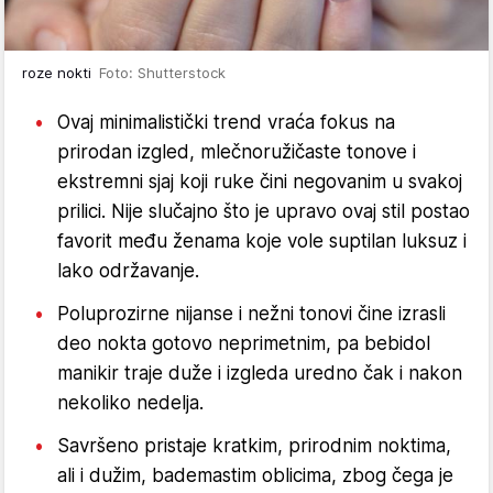
roze nokti
Foto: Shutterstock
Ovaj minimalistički trend vraća fokus na
prirodan izgled, mlečnoružičaste tonove i
ekstremni sjaj koji ruke čini negovanim u svakoj
prilici. Nije slučajno što je upravo ovaj stil postao
favorit među ženama koje vole suptilan luksuz i
lako održavanje.
Poluprozirne nijanse i nežni tonovi čine izrasli
deo nokta gotovo neprimetnim, pa bebidol
manikir traje duže i izgleda uredno čak i nakon
nekoliko nedelja.
Savršeno pristaje kratkim, prirodnim noktima,
ali i dužim, bademastim oblicima, zbog čega je