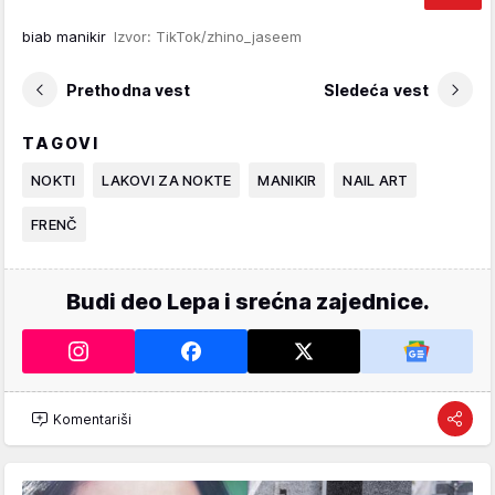
biab manikir
Izvor: TikTok/zhino_jaseem
Prethodna vest
Sledeća vest
TAGOVI
NOKTI
LAKOVI ZA NOKTE
MANIKIR
NAIL ART
FRENČ
Budi deo Lepa i srećna zajednice.
Komentariši