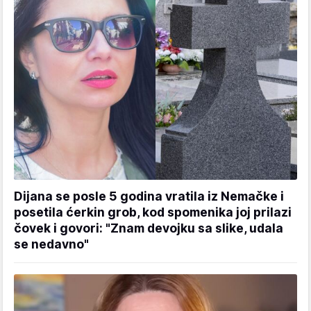
Dijana se posle 5 godina vratila iz Nemačke i
posetila ćerkin grob, kod spomenika joj prilazi
čovek i govori: "Znam devojku sa slike, udala
se nedavno"