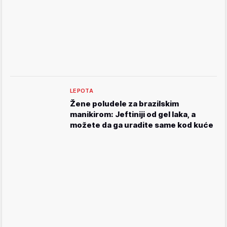
LEPOTA
Žene poludele za brazilskim
manikirom: Jeftiniji od gel laka, a
možete da ga uradite same kod kuće