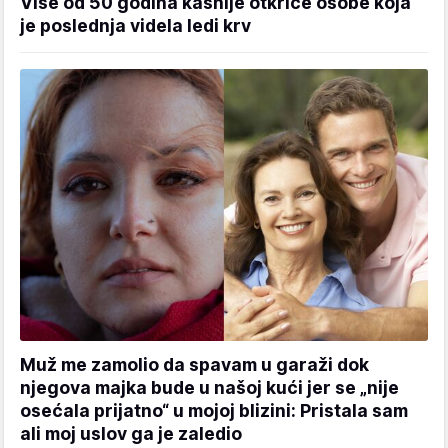
Više od 50 godina kasnije otkriće osobe koja
je poslednja videla ledi krv
Muž me zamolio da spavam u garaži dok
njegova majka bude u našoj kući jer se „nije
osećala prijatno“ u mojoj blizini: Pristala sam
ali moj uslov ga je zaledio