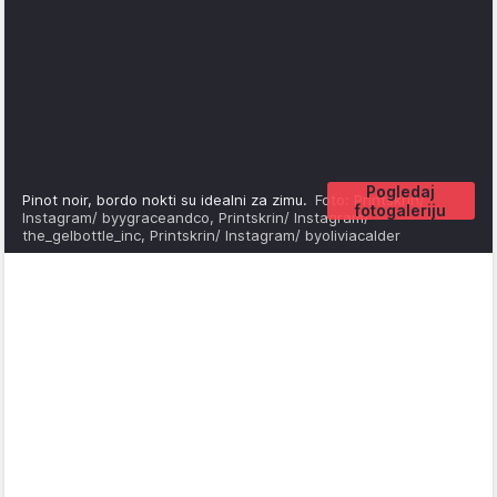
Pogledaj
Pinot noir, bordo nokti su idealni za zimu.
Foto: Printskrin/
fotogaleriju
Instagram/ byygraceandco, Printskrin/ Instagram/
the_gelbottle_inc, Printskrin/ Instagram/ byoliviacalder