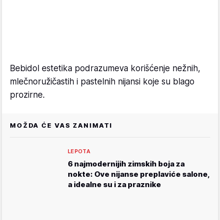
Bebidol estetika podrazumeva korišćenje nežnih,
mlečnoružičastih i pastelnih nijansi koje su blago
prozirne.
MOŽDA ĆE VAS ZANIMATI
LEPOTA
6 najmodernijih zimskih boja za
nokte: Ove nijanse preplaviće salone,
a idealne su i za praznike