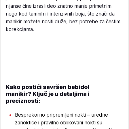
nijanse čine izrasli deo znatno manje primetnim
nego kod tamnih ili intenzivnih boja, što znači da
manikir možete nositi duže, bez potrebe za čestim
korekcijama.
Kako postići savršen bebidol
manikir? Ključ je u detaljima i
preciznosti:
Besprekorno pripremljeni nokti – uredne
zanoktice i pravilno oblikovani nokti su