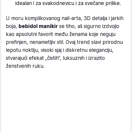
idealan i za svakodnevicu i za svečane prilike.
U moru komplikovanog nail-arta, 3D detalja i jarkih
boja,
bebidol manikir
se tiho, ali sigurno izdvojio
kao apsolutni favorit među ženama koje neguju
prefinjen, nenametljiv stil. Ovaj trend slavi prirodnu
lepotu noktiju, visoki sjaj i diskretnu eleganciju,
stvarajući efekat „čistih“, luksuznih i izrazito
ženstvenih ruku.