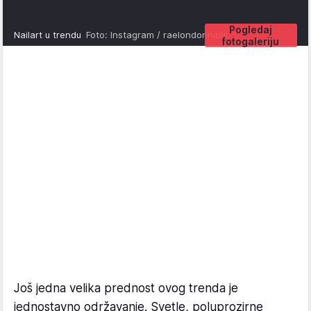
Pogledaj
Nailart u trendu
Foto: Instagram / raelondonnails
fotogaleriju
Još jedna velika prednost ovog trenda je
jednostavno održavanje. Svetle, poluprozirne