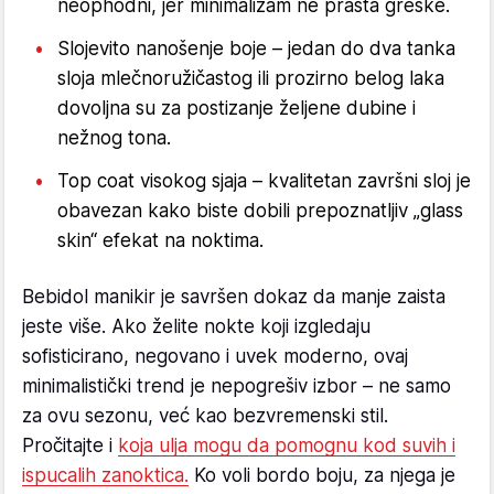
neophodni, jer minimalizam ne prašta greške.
Slojevito nanošenje boje – jedan do dva tanka
sloja mlečnoružičastog ili prozirno belog laka
dovoljna su za postizanje željene dubine i
nežnog tona.
Top coat visokog sjaja – kvalitetan završni sloj je
obavezan kako biste dobili prepoznatljiv „glass
skin“ efekat na noktima.
Bebidol manikir je savršen dokaz da manje zaista
jeste više. Ako želite nokte koji izgledaju
sofisticirano, negovano i uvek moderno, ovaj
minimalistički trend je nepogrešiv izbor – ne samo
za ovu sezonu, već kao bezvremenski stil.
Pročitajte i
koja ulja mogu da pomognu kod suvih i
ispucalih zanoktica.
Ko voli bordo boju, za njega je