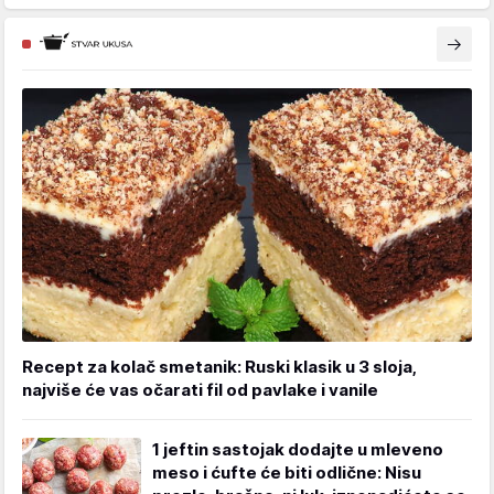
Recept za kolač smetanik: Ruski klasik u 3 sloja,
najviše će vas očarati fil od pavlake i vanile
1 jeftin sastojak dodajte u mleveno
meso i ćufte će biti odlične: Nisu