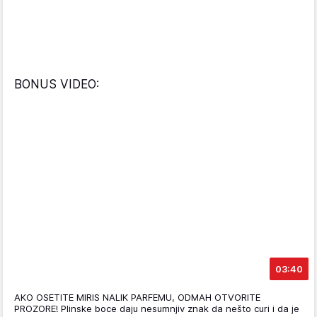
BONUS VIDEO:
03:40
AKO OSETITE MIRIS NALIK PARFEMU, ODMAH OTVORITE
PROZORE! Plinske boce daju nesumnjiv znak da nešto curi i da je