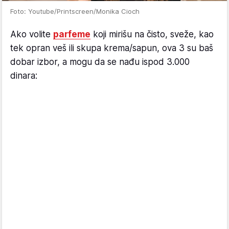
Foto: Youtube/Printscreen/Monika Cioch
Ako volite
parfeme
koji mirišu na čisto, sveže, kao
tek opran veš ili skupa krema/sapun, ova 3 su baš
dobar izbor, a mogu da se nađu ispod 3.000
dinara: