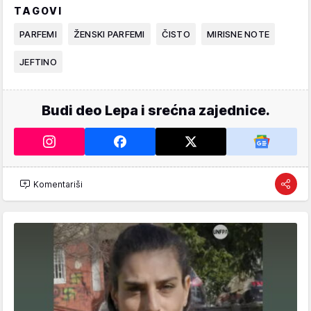
TAGOVI
PARFEMI
ŽENSKI PARFEMI
ČISTO
MIRISNE NOTE
JEFTINO
Budi deo Lepa i srećna zajednice.
Komentariši