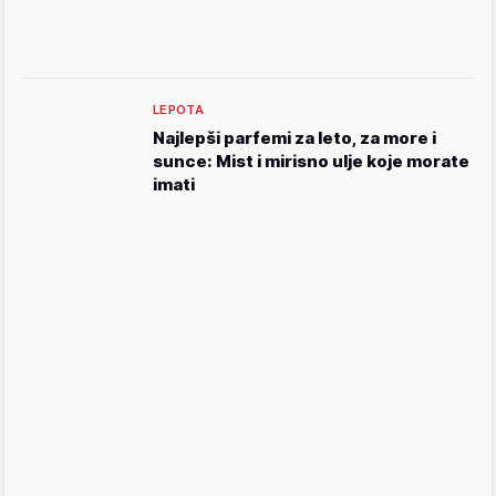
LEPOTA
Najlepši parfemi za leto, za more i
sunce: Mist i mirisno ulje koje morate
imati