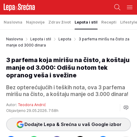
Naslovna
Najnovije
Zdrav život
Lepota i stil
Recepti
Lifestyl
Naslovna
Lepota i stil
Lepota
3 parfema mirišu na čisto za
manje od 3000 dinara
3 parfema koja mirišu na čisto, a koštaju
manje od 3.000: Odišu notom tek
opranog veša i svežine
Bez opterećujućih i teških nota, ova 3 parfema
mirišu na čisto, a koštaju manje od 3.000 dinara!
Autor:
Teodora Andrić
Objavljeno 29.05.2026. 7:58h
Dodajte Lepa & Srećna u vaš Google izbor