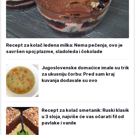
Recept za kolač ledena milka: Nema pečenja, ovo je
savršen spoj plazme, sladoleda i čokolade
Jugoslovenske domaćice imale su trik
za ukusniju čorbu: Pred sam kraj
kuvanja dodavale su ovo
Recept za kolač smetanik: Ruski klasik
u 3 sloja, najviše će vas očarati fil od
pavlake i vanile