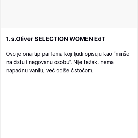
1. s.Oliver SELECTION WOMEN EdT
Ovo je onaj tip parfema koji ljudi opisuju kao “miriše
na čistu i negovanu osobu”. Nije težak, nema
napadnu vanilu, već odiše čistoćom.