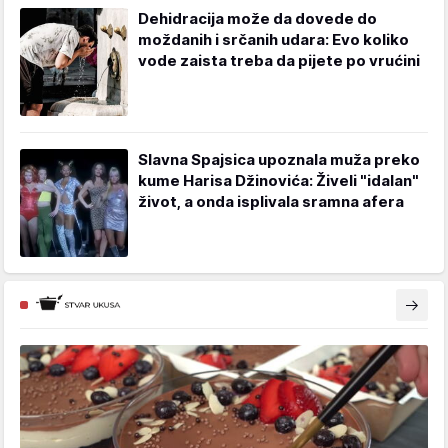
Dehidracija može da dovede do
moždanih i srčanih udara: Evo koliko
vode zaista treba da pijete po vrućini
Slavna Spajsica upoznala muža preko
kume Harisa Džinovića: Živeli "idalan"
život, a onda isplivala sramna afera