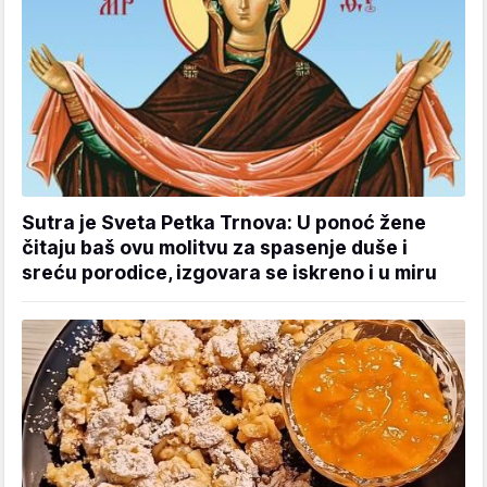
Sutra je Sveta Petka Trnova: U ponoć žene
čitaju baš ovu molitvu za spasenje duše i
sreću porodice, izgovara se iskreno i u miru