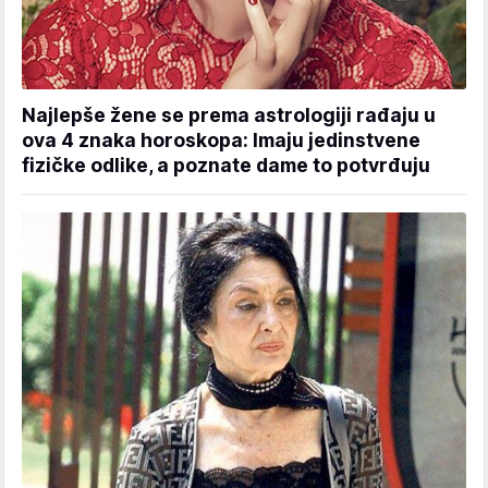
Najlepše žene se prema astrologiji rađaju u
ova 4 znaka horoskopa: Imaju jedinstvene
fizičke odlike, a poznate dame to potvrđuju