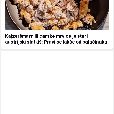
Kajzeršmarn ili carske mrvice je stari
austrijski slatkiš: Pravi se lakše od palačinaka