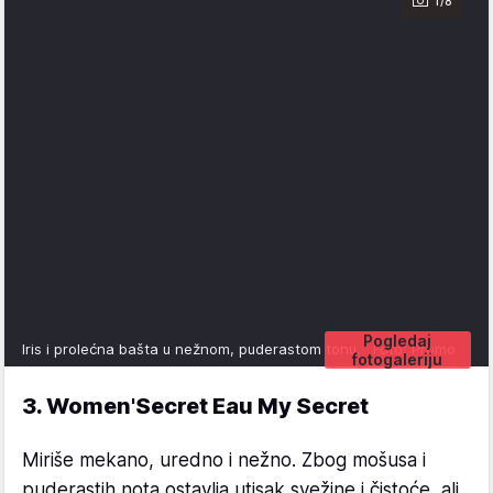
1/8
Pogledaj
Iris i prolećna bašta u nežnom, puderastom tonu.
Foto: Promo
fotogaleriju
3. Women'Secret Eau My Secret
Miriše mekano, uredno i nežno. Zbog mošusa i
puderastih nota ostavlja utisak svežine i čistoće, ali