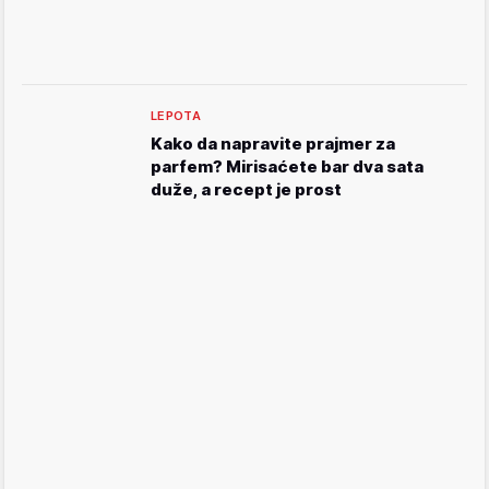
LEPOTA
Kako da napravite prajmer za
parfem? Mirisaćete bar dva sata
duže, a recept je prost