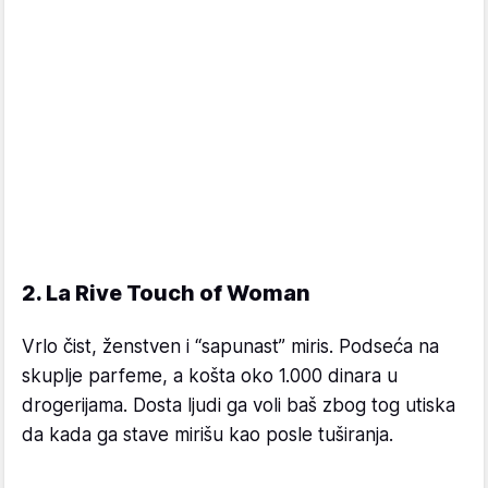
2. La Rive Touch of Woman
Vrlo čist, ženstven i “sapunast” miris. Podseća na
skuplje parfeme, a košta oko 1.000 dinara u
drogerijama. Dosta ljudi ga voli baš zbog tog utiska
da kada ga stave mirišu kao posle tuširanja.