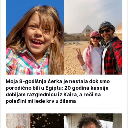
Moja 8-godišnja ćerka je nestala dok smo
porodično bili u Egiptu: 20 godina kasnije
dobijam razglednicu iz Kaira, a reči na
poleđini mi lede krv u žilama