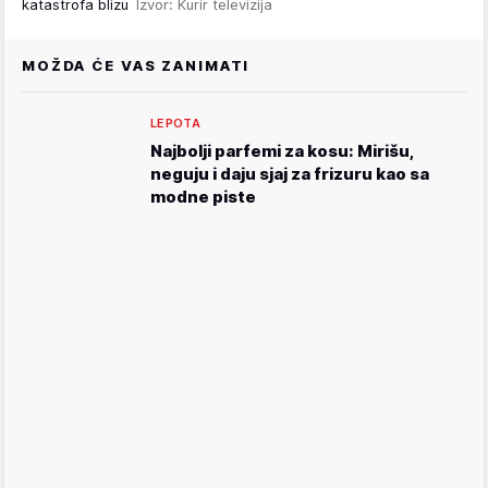
katastrofa blizu
Izvor: Kurir televizija
MOŽDA ĆE VAS ZANIMATI
LEPOTA
Najbolji parfemi za kosu: Mirišu,
neguju i daju sjaj za frizuru kao sa
modne piste