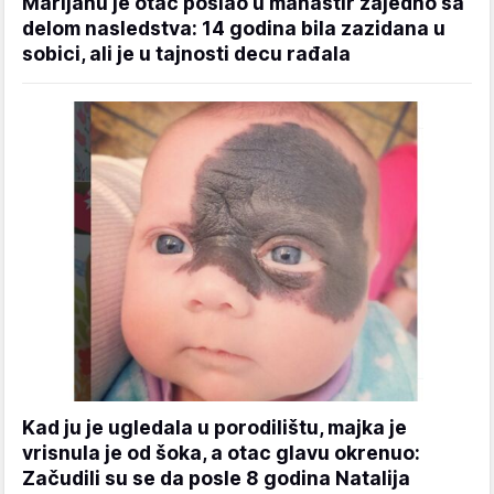
Marijanu je otac poslao u manastir zajedno sa
delom nasledstva: 14 godina bila zazidana u
sobici, ali je u tajnosti decu rađala
Kad ju je ugledala u porodilištu, majka je
vrisnula je od šoka, a otac glavu okrenuo:
Začudili su se da posle 8 godina Natalija