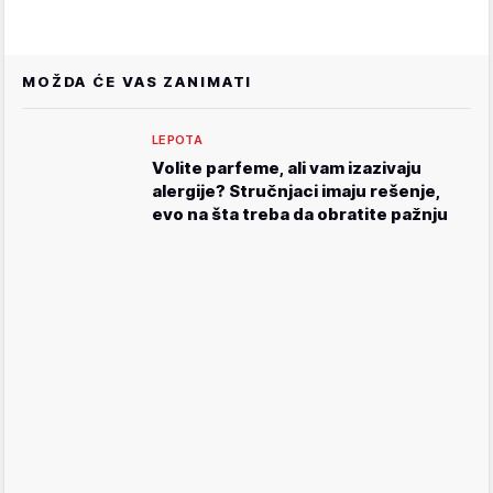
MOŽDA ĆE VAS ZANIMATI
LEPOTA
Volite parfeme, ali vam izazivaju
alergije? Stručnjaci imaju rešenje,
evo na šta treba da obratite pažnju