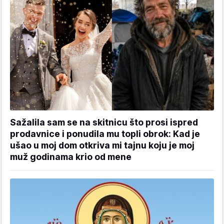
Sažalila sam se na skitnicu što prosi ispred
prodavnice i ponudila mu topli obrok: Kad je
ušao u moj dom otkriva mi tajnu koju je moj
muž godinama krio od mene