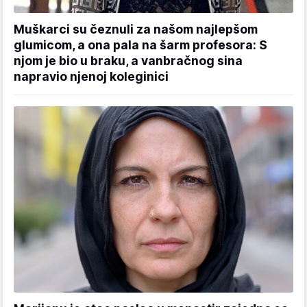
Muškarci su čeznuli za našom najlepšom
glumicom, a ona pala na šarm profesora: S
njom je bio u braku, a vanbračnog sina
napravio njenoj koleginici