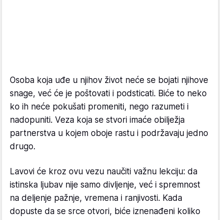
Osoba koja uđe u njihov život neće se bojati njihove
snage, već će je poštovati i podsticati. Biće to neko
ko ih neće pokušati promeniti, nego razumeti i
nadopuniti. Veza koja se stvori imaće obilježja
partnerstva u kojem oboje rastu i podržavaju jedno
drugo.
Lavovi će kroz ovu vezu naučiti važnu lekciju: da
istinska ljubav nije samo divljenje, već i spremnost
na deljenje pažnje, vremena i ranjivosti. Kada
dopuste da se srce otvori, biće iznenađeni koliko