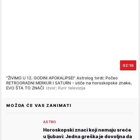
02:16
"ŽIVIMO U 12. GODINI APOKALIPSE!" Astrolog tvrdi: Počeo
RETROGRADNI MERKUR I SATURN - utiče na horoskopske znake,
EVO ŠTA TO ZNAČI
Izvor: Kurir televizija
MOŽDA ĆE VAS ZANIMATI
ASTRO
Horoskopski znaci koji nemaju sreće
u ljubavi: Jedna greška je dovoljna da