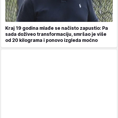
Kraj 19 godina mlađe se načisto zapustio: Pa
sada doživeo transformaciju, smršao je više
od 20 kilograma i ponovo izgleda moćno