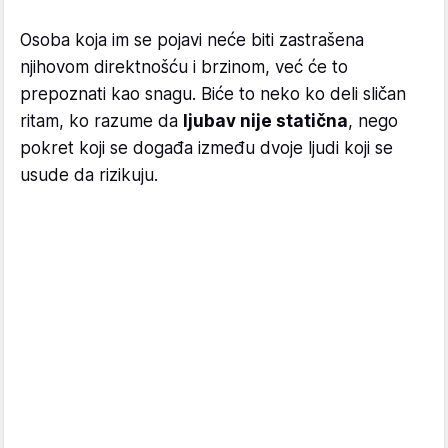
Osoba koja im se pojavi neće biti zastrašena
njihovom direktnošću i brzinom, već će to
prepoznati kao snagu. Biće to neko ko deli sličan
ritam, ko razume da
ljubav nije statična
, nego
pokret koji se događa između dvoje ljudi koji se
usude da rizikuju.