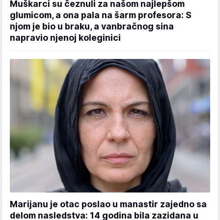
Muškarci su čeznuli za našom najlepšom
glumicom, a ona pala na šarm profesora: S
njom je bio u braku, a vanbračnog sina
napravio njenoj koleginici
Marijanu je otac poslao u manastir zajedno sa
delom nasledstva: 14 godina bila zazidana u