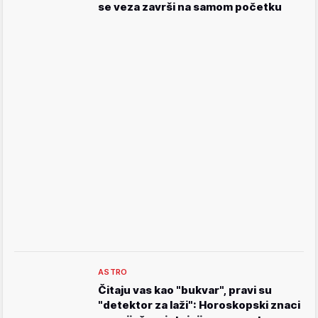
se veza završi na samom početku
ASTRO
Čitaju vas kao "bukvar", pravi su
"detektor za laži": Horoskopski znaci