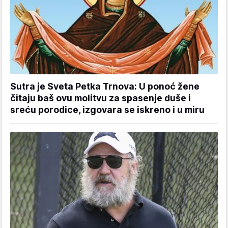
Sutra je Sveta Petka Trnova: U ponoć žene
čitaju baš ovu molitvu za spasenje duše i
sreću porodice, izgovara se iskreno i u miru