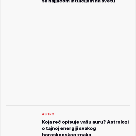
sa najjačom intuicijom na svetu
ASTRO
Koja reč opisuje vašu auru? Astrolozi
o tajnoj energiji svakog
horoskopskog znaka