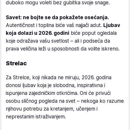
duboko mogu voleti bez gubitka svoje snage.
Savet: ne bojte se da pokažete osećanja.
Autentičnost i toplina biće vaš najjači adut.
Ljubav
koja dolazi u 2026. godini
biće poput ogledala
koje odražava vašu svetlost – ali i podseća da
prava veličina leži u sposobnosti da volite iskreno.
Strelac
Za Strelce, koji nikada ne miruju, 2026. godina
donosi ljubav koja je slobodna, inspirativna i
ispunjena zajedničkim otkrićima. Oni će privući
osobu sličnog pogleda na svet – nekoga ko razume
njihovu potrebu za kretanjem, učenjem i
neprestanim istraživanjem.