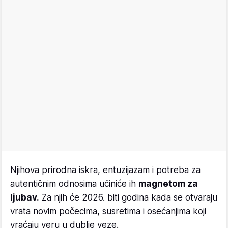
Njihova prirodna iskra, entuzijazam i potreba za
autentičnim odnosima učiniće ih
magnetom za
ljubav.
Za njih će 2026. biti godina kada se otvaraju
vrata novim počecima, susretima i osećanjima koji
vraćaju veru u dublje veze.