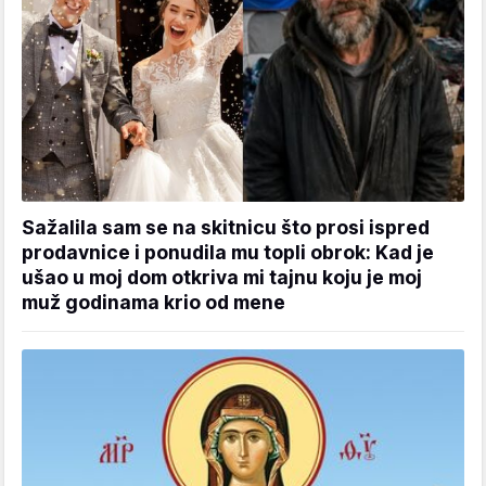
Sažalila sam se na skitnicu što prosi ispred
prodavnice i ponudila mu topli obrok: Kad je
ušao u moj dom otkriva mi tajnu koju je moj
muž godinama krio od mene