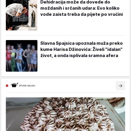
Dehidracija može da dovede do
moždanih i srčanih udara: Evo koliko
vode zaista treba da pijete po vrućini
Slavna Spajsica upoznala muža preko
kume Harisa Džinovića: Živeli "idalan"
život, a onda isplivala sramna afera