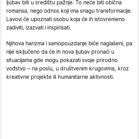
ljubav biti u središtu pažnje. To neće biti obična
romansa, nego odnos koji ima snagu transformacije.
Lavovi će upoznati osobu koja će ih istovremeno
zadiviti, izazvati i inspirisati.
Njihova harizma i samopouzdanje biće naglašeni, pa
nije isključeno da će ih nova ljubav pronaći u
situacijama gde mogu pokazati svoje prirodno
vođstvo – na poslu, u društvenim krugovima, kroz
kreativne projekte ili humanitarne aktivnosti.