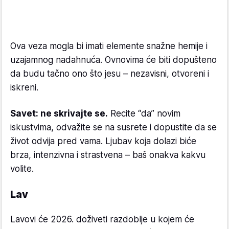
Ova veza mogla bi imati elemente snažne hemije i
uzajamnog nadahnuća. Ovnovima će biti dopušteno
da budu tačno ono što jesu – nezavisni, otvoreni i
iskreni.
Savet: ne skrivajte se.
Recite “da” novim
iskustvima, odvažite se na susrete i dopustite da se
život odvija pred vama. Ljubav koja dolazi biće
brza, intenzivna i strastvena – baš onakva kakvu
volite.
Lav
Lavovi će 2026. doživeti razdoblje u kojem će