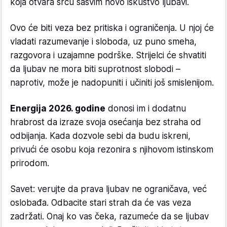
koja otvara srcu sasvim novo iskustvo ljubavi.
Ovo će biti veza bez pritiska i ograničenja. U njoj će
vladati razumevanje i sloboda, uz puno smeha,
razgovora i uzajamne podrške. Strijelci će shvatiti
da ljubav ne mora biti suprotnost slobodi –
naprotiv, može je nadopuniti i učiniti još smislenijom.
Energija 2026. godine
donosi im i dodatnu
hrabrost da izraze svoja osećanja bez straha od
odbijanja. Kada dozvole sebi da budu iskreni,
privući će osobu koja rezonira s njihovom istinskom
prirodom.
Savet: verujte da prava ljubav ne ograničava, već
oslobađa. Odbacite stari strah da će vas veza
zadržati. Onaj ko vas čeka, razumeće da se ljubav