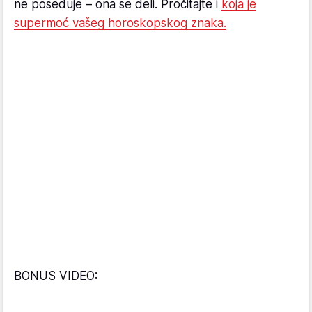
ne poseduje – ona se deli. Pročitajte i
koja je
supermoć vašeg horoskopskog znaka.
BONUS VIDEO: