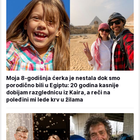
Moja 8-godišnja ćerka je nestala dok smo
porodično bili u Egiptu: 20 godina kasnije
dobijam razglednicu iz Kaira, a reči na
poleđini mi lede krv u žilama