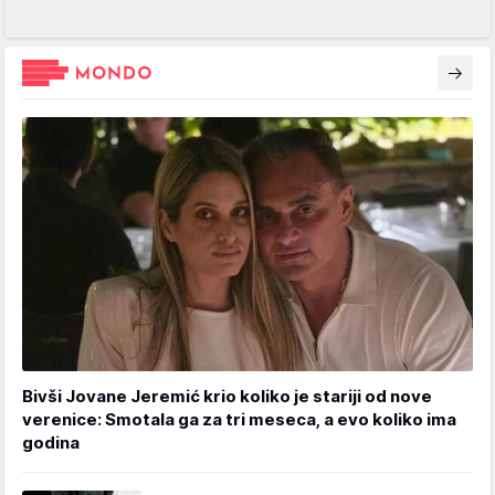
Bivši Jovane Jeremić krio koliko je stariji od nove
verenice: Smotala ga za tri meseca, a evo koliko ima
godina