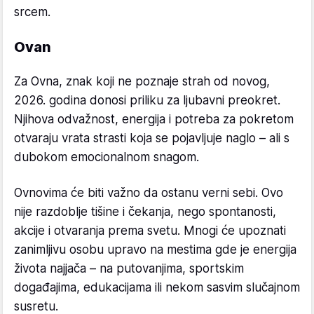
srcem.
Ovan
Za Ovna, znak koji ne poznaje strah od novog,
2026. godina donosi priliku za ljubavni preokret.
Njihova odvažnost, energija i potreba za pokretom
otvaraju vrata strasti koja se pojavljuje naglo – ali s
dubokom emocionalnom snagom.
Ovnovima će biti važno da ostanu verni sebi. Ovo
nije razdoblje tišine i čekanja, nego spontanosti,
akcije i otvaranja prema svetu. Mnogi će upoznati
zanimljivu osobu upravo na mestima gde je energija
života najjača – na putovanjima, sportskim
događajima, edukacijama ili nekom sasvim slučajnom
susretu.