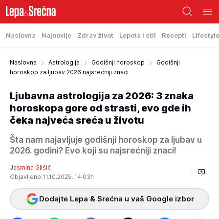
Naslovna
Najnovije
Zdrav život
Lepota i stil
Recepti
Lifestyl
Naslovna
Astrologija
Godišnji horoskop
Godišnji
horoskop za ljubav 2026 najsrećniji znaci
Ljubavna astrologija za 2026: 3 znaka
horoskopa gore od strasti, evo gde ih
čeka najveća sreća u životu
Šta nam najavljuje godišnji horoskop za ljubav u
2026. godini? Evo koji su najsrećniji znaci!
Jasmina Glišić
Objavljeno 11.10.2025. 14:03h
Dodajte Lepa & Srećna u vaš Google izbor