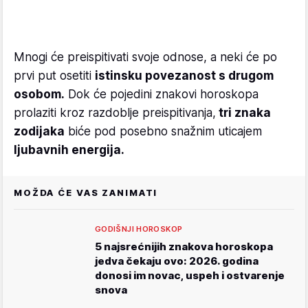
Mnogi će preispitivati svoje odnose, a neki će po
prvi put osetiti
istinsku povezanost s drugom
osobom.
Dok će pojedini znakovi horoskopa
prolaziti kroz razdoblje preispitivanja,
tri znaka
zodijaka
biće pod posebno snažnim uticajem
ljubavnih energija.
MOŽDA ĆE VAS ZANIMATI
GODIŠNJI HOROSKOP
5 najsrećnijih znakova horoskopa
jedva čekaju ovo: 2026. godina
donosi im novac, uspeh i ostvarenje
snova