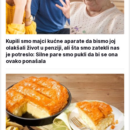
Kupili smo majci kućne aparate da bismo joj
olakšali život u penziji, ali šta smo zatekli nas
je potreslo: Silne pare smo pukli da bi se ona
ovako ponašala