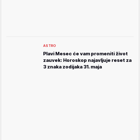
ASTRO
Plavi Mesec će vam promeniti život
zauvek: Horoskop najavljuje reset za
3 znaka zodijaka 31. maja