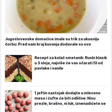
Jugoslovenske domaćice imale su trik za ukusniju
čorbu: Pred sam kraj kuvanja dodavale su ovo
Recept za kolač smetanik: Ruski klasik
u 3 sloja, najviše će vas očarati fil od
pavlake i vanile
1 jeftin sastojak dodajte u mleveno
meso i ćufte će biti odlične: Nisu
prezle, brašno, ni luk, iznenadićete se