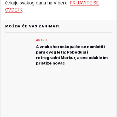
čekaju svakog dana na Viberu.
PRIJAVITE SE
OVDE
.
MOŽDA ĆE VAS ZANIMATI
ASTRO
4 znaka horoskopa će se namlatiti
para ovog leta: Pobeđuju i
retrogradni Merkur, a evo odakle im
pristiže novac