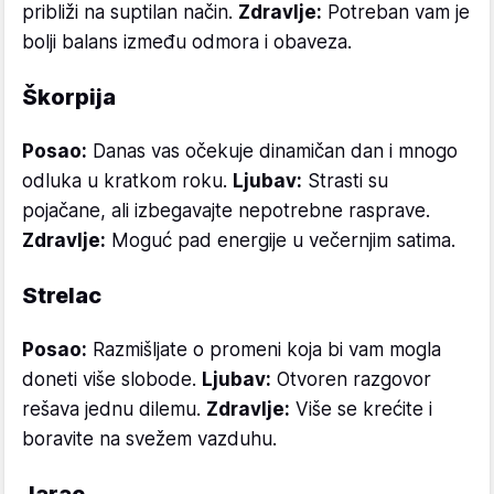
približi na suptilan način.
Zdravlje:
Potreban vam je
bolji balans između odmora i obaveza.
Škorpija
Posao:
Danas vas očekuje dinamičan dan i mnogo
odluka u kratkom roku.
Ljubav:
Strasti su
pojačane, ali izbegavajte nepotrebne rasprave.
Zdravlje:
Moguć pad energije u večernjim satima.
Strelac
Posao:
Razmišljate o promeni koja bi vam mogla
doneti više slobode.
Ljubav:
Otvoren razgovor
rešava jednu dilemu.
Zdravlje:
Više se krećite i
boravite na svežem vazduhu.
Jarac