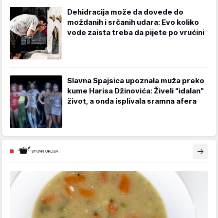
Dehidracija može da dovede do
moždanih i srčanih udara: Evo koliko
vode zaista treba da pijete po vrućini
Slavna Spajsica upoznala muža preko
kume Harisa Džinovića: Živeli "idalan"
život, a onda isplivala sramna afera