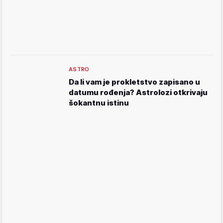
ASTRO
Da li vam je prokletstvo zapisano u
datumu rođenja? Astrolozi otkrivaju
šokantnu istinu