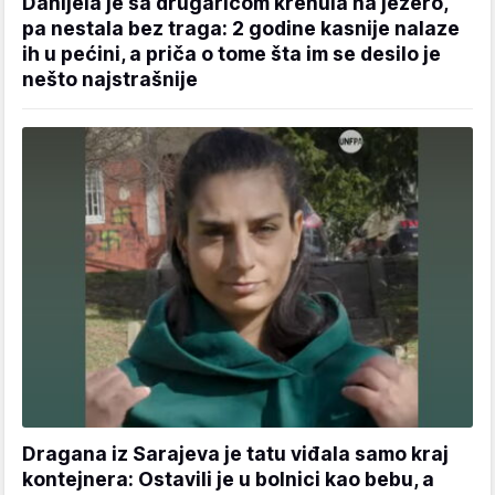
Danijela je sa drugaricom krenula na jezero,
pa nestala bez traga: 2 godine kasnije nalaze
ih u pećini, a priča o tome šta im se desilo je
nešto najstrašnije
Dragana iz Sarajeva je tatu viđala samo kraj
kontejnera: Ostavili je u bolnici kao bebu, a