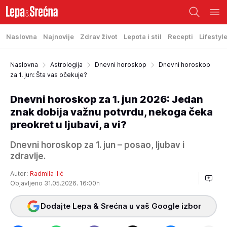
Naslovna
Najnovije
Zdrav život
Lepota i stil
Recepti
Lifestyl
Naslovna
Astrologija
Dnevni horoskop
Dnevni horoskop
za 1. jun: Šta vas očekuje?
Dnevni horoskop za 1. jun 2026: Jedan
znak dobija važnu potvrdu, nekoga čeka
preokret u ljubavi, a vi?
Dnevni horoskop za 1. jun – posao, ljubav i
zdravlje.
Autor:
Radmila Ilić
Objavljeno 31.05.2026. 16:00h
Dodajte Lepa & Srećna u vaš Google izbor