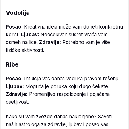
Vodolija
Posao:
Kreativna ideja može vam doneti konkretnu
korist.
Ljubav:
Neočekivan susret vraća vam
osmeh na lice.
Zdravlje:
Potrebno vam je više
fizičke aktivnosti.
Ribe
Posao:
Intuicija vas danas vodi ka pravom rešenju.
Ljubav:
Moguća je poruka koju dugo čekate.
Zdravlje:
Promenljivo raspoloženje i pojačana
osetljivost.
Kako su vam zvezde danas naklonjene? Saveti
naših astrologa za zdravlje, ljubav i posao vas