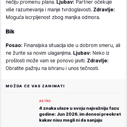
nečiju promenu plana.
Ljubav:
Partner očekuje
više razumevanja i manje tvrdoglavosti.
Zdravlje:
Moguća iscrpljenost zbog manjka odmora.
Bik
Posao:
Finansijska situacija ide u dobrom smeru, ali
ne žurite sa novim ulaganjima.
Ljubav:
Neko iz
prošlosti može vam se ponovo javiti.
Zdravlje:
Obratite pažnju na ishranu i unos tečnosti.
MOŽDA ĆE VAS ZANIMATI
ASTRO
4 znaka ulaze u svoju najvažniju fazu
godine: Jun 2026. im donosi preokret
kakav nisu mogli ni da sanjaju