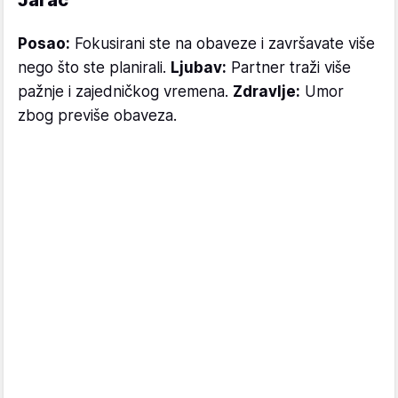
Posao:
Fokusirani ste na obaveze i završavate više
nego što ste planirali.
Ljubav:
Partner traži više
pažnje i zajedničkog vremena.
Zdravlje:
Umor
zbog previše obaveza.