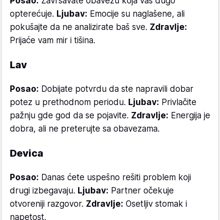
Posao:
Završavate obavezu koja vas dugo
opterećuje.
Ljubav:
Emocije su naglašene, ali
pokušajte da ne analizirate baš sve.
Zdravlje:
Prijaće vam mir i tišina.
Lav
Posao:
Dobijate potvrdu da ste napravili dobar
potez u prethodnom periodu.
Ljubav:
Privlačite
pažnju gde god da se pojavite.
Zdravlje:
Energija je
dobra, ali ne preterujte sa obavezama.
Devica
Posao:
Danas ćete uspešno rešiti problem koji
drugi izbegavaju.
Ljubav:
Partner očekuje
otvoreniji razgovor.
Zdravlje:
Osetljiv stomak i
napetost.