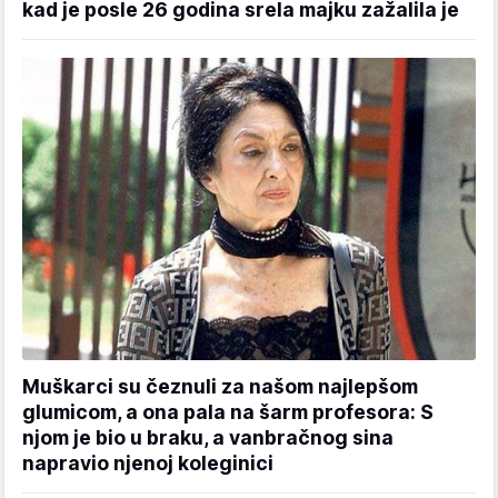
kad je posle 26 godina srela majku zažalila je
Muškarci su čeznuli za našom najlepšom
glumicom, a ona pala na šarm profesora: S
njom je bio u braku, a vanbračnog sina
napravio njenoj koleginici