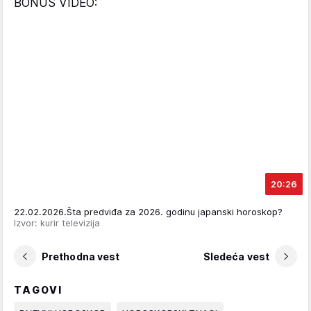
BONUS VIDEO:
20:26
22.02.2026.Šta predviđa za 2026. godinu japanski horoskop?
Izvor: kurir televizija
Prethodna vest
Sledeća vest
TAGOVI