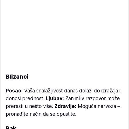
Blizanci
Posao:
Vaša snalažljivost danas dolazi do izražaja i
donosi prednost.
Ljubav:
Zanimljiv razgovor može
prerasti u nešto više.
Zdravlje:
Moguća nervoza –
pronađite način da se opustite.
Rak