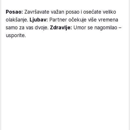
Posao:
Završavate važan posao i osećate veliko
olakšanje.
Ljubav:
Partner očekuje više vremena
samo za vas dvoje.
Zdravlje:
Umor se nagomilao –
usporite.