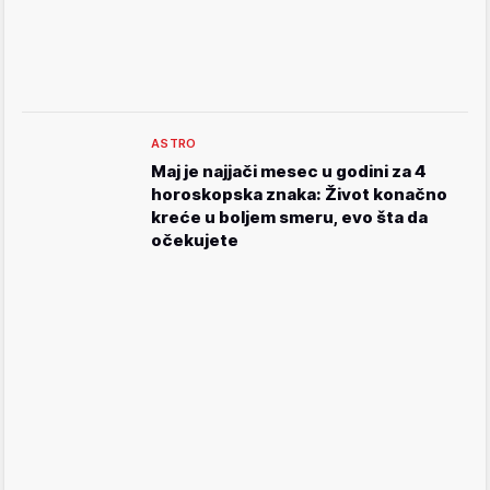
ASTRO
Maj je najjači mesec u godini za 4
horoskopska znaka: Život konačno
kreće u boljem smeru, evo šta da
očekujete