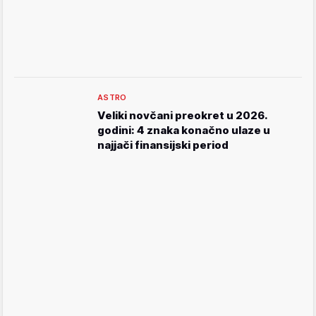
ASTRO
Veliki novčani preokret u 2026.
godini: 4 znaka konačno ulaze u
najjači finansijski period