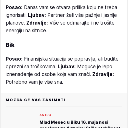
Posao:
Danas vam se otvara prilika koju ne treba
ignorisati.
Ljubav:
Partner želi više pažnje i jasnije
planove.
Zdravlje:
Više se odmarajte i ne trošite
energiju na sitnice.
Bik
Posao:
Finansijska situacija se popravlja, ali budite
oprezni sa troškovima.
Ljubav:
Moguće je lepo
iznenađenje od osobe koja vam znači.
Zdravlje:
Potrebno vam je više sna.
MOŽDA ĆE VAS ZANIMATI
ASTRO
Mlad Mesec u Biku 16. maja nosi