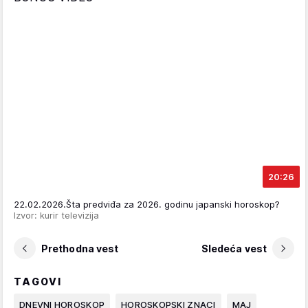
20:26
22.02.2026.Šta predviđa za 2026. godinu japanski horoskop?
Izvor: kurir televizija
Prethodna vest
Sledeća vest
TAGOVI
DNEVNI HOROSKOP
HOROSKOPSKI ZNACI
MAJ