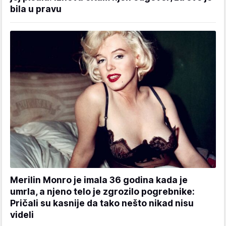
bila u pravu
Merilin Monro je imala 36 godina kada je
umrla, a njeno telo je zgrozilo pogrebnike:
Pričali su kasnije da tako nešto nikad nisu
videli