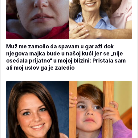
Muž me zamolio da spavam u garaži dok
njegova majka bude u našoj kući jer se „nije
osećala prijatno“ u mojoj blizini: Pristala sam
ali moj uslov ga je zaledio