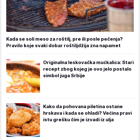
Kada se soli meso za roštilj, pre ili posle pečenja?
Pravilo koje svaki dobar roštiljdžija zna napamet
Originalna leskovačka mućkalica: Stari
recept zbog kojeg je ovo jelo postalo
simbol juga Srbije
Kako da pohovana piletina ostane
hrskava i kada se ohladi? Većina pravi
istu grešku čim je izvadi iz ulja