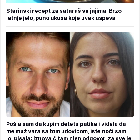
Starinski recept za sataraš sa jajima: Brzo
letnje jelo, puno ukusa koje uvek uspeva
Pošla sam da kupim detetu patike i videla da
me muž vara sa tom udovicom, iste noći sam
joj pisala: Iznova čitam njen odgovor, za sve je