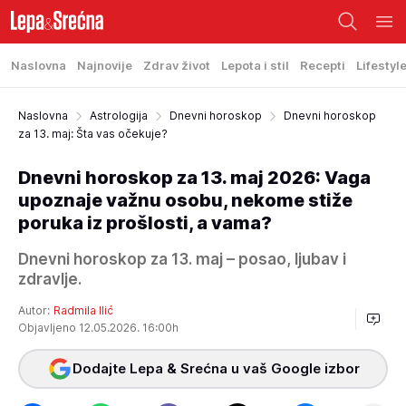
Naslovna
Najnovije
Zdrav život
Lepota i stil
Recepti
Lifestyl
Naslovna
Astrologija
Dnevni horoskop
Dnevni horoskop
za 13. maj: Šta vas očekuje?
Dnevni horoskop za 13. maj 2026: Vaga
upoznaje važnu osobu, nekome stiže
poruka iz prošlosti, a vama?
Dnevni horoskop za 13. maj – posao, ljubav i
zdravlje.
Autor:
Radmila Ilić
Objavljeno 12.05.2026. 16:00h
Dodajte Lepa & Srećna u vaš Google izbor