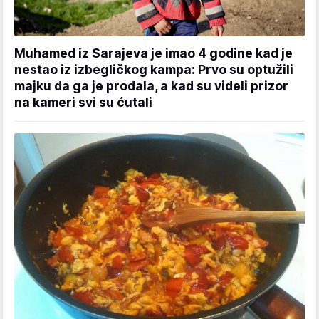
Muhamed iz Sarajeva je imao 4 godine kad je
nestao iz izbegličkog kampa: Prvo su optužili
majku da ga je prodala, a kad su videli prizor
na kameri svi su ćutali