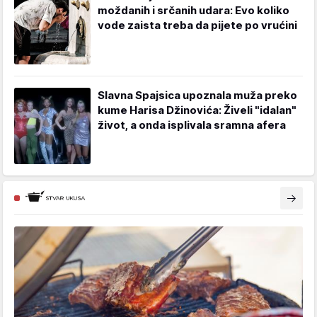
moždanih i srčanih udara: Evo koliko
vode zaista treba da pijete po vrućini
Slavna Spajsica upoznala muža preko
kume Harisa Džinovića: Živeli "idalan"
život, a onda isplivala sramna afera