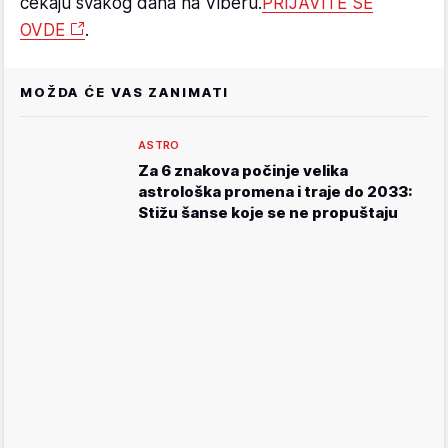
čekaju svakog dana na Viberu.
PRIJAVITE SE
OVDE
.
MOŽDA ĆE VAS ZANIMATI
ASTRO
Za 6 znakova počinje velika
astrološka promena i traje do 2033:
Stižu šanse koje se ne propuštaju