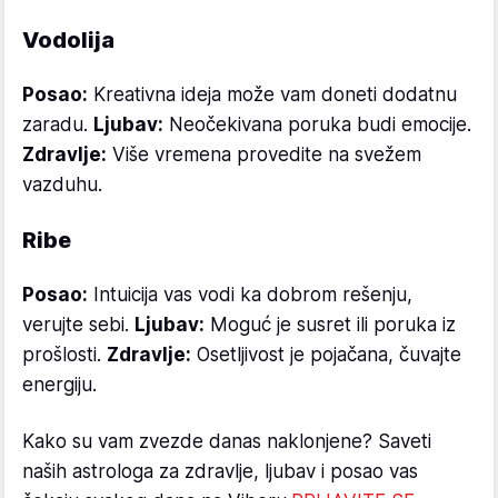
Vodolija
Posao:
Kreativna ideja može vam doneti dodatnu
zaradu.
Ljubav:
Neočekivana poruka budi emocije.
Zdravlje:
Više vremena provedite na svežem
vazduhu.
Ribe
Posao:
Intuicija vas vodi ka dobrom rešenju,
verujte sebi.
Ljubav:
Moguć je susret ili poruka iz
prošlosti.
Zdravlje:
Osetljivost je pojačana, čuvajte
energiju.
Kako su vam zvezde danas naklonjene? Saveti
naših astrologa za zdravlje, ljubav i posao vas