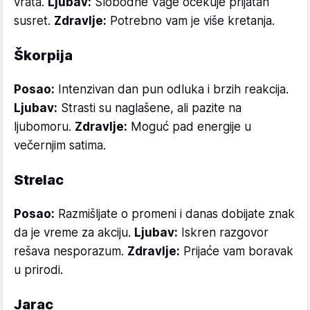
vrata.
Ljubav:
Slobodne Vage očekuje prijatan
susret.
Zdravlje:
Potrebno vam je više kretanja.
Škorpija
Posao:
Intenzivan dan pun odluka i brzih reakcija.
Ljubav:
Strasti su naglašene, ali pazite na
ljubomoru.
Zdravlje:
Moguć pad energije u
večernjim satima.
Strelac
Posao:
Razmišljate o promeni i danas dobijate znak
da je vreme za akciju.
Ljubav:
Iskren razgovor
rešava nesporazum.
Zdravlje:
Prijaće vam boravak
u prirodi.
Jarac