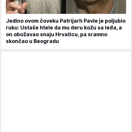
Jedino ovom čoveku Patrijarh Pavle je poljubio
ruku: Ustaše htele da mu deru kožu sa leđa, a
on obožavao snaju Hrvaticu, pa sramno
skončao u Beogradu