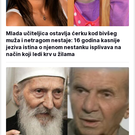
Mlada učiteljica ostavlja ćerku kod bivšeg
muža i netragom nestaje: 16 godina kasnije
jeziva istina o njenom nestanku isplivava na
način koji ledi krv u žilama