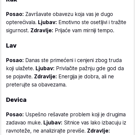
Posao:
Završavate obavezu koja vas je dugo
opterećivala.
Ljubav:
Emotivno ste osetljivi i tražite
sigurnost.
Zdravlje:
Prijaće vam mirniji tempo.
Lav
Posao:
Danas ste primećeni i cenjeni zbog truda
koji ulažete.
Ljubav:
Privlačite pažnju gde god da
se pojavite.
Zdravlje:
Energija je dobra, ali ne
preterujte sa obavezama.
Devica
Posao:
Uspešno rešavate problem koji je drugima
zadavao muke.
Ljubav:
Sitnice vas lako izbacuju iz
ravnoteže, ne analizirajte previše.
Zdravlje: