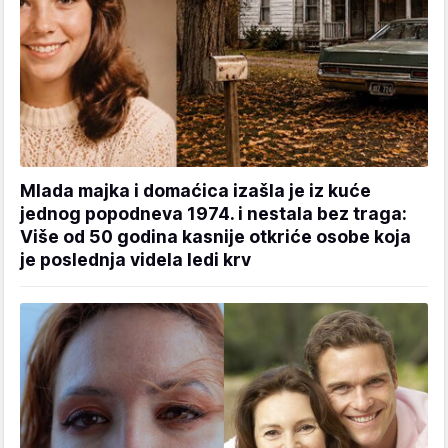
Mlada majka i domaćica izašla je iz kuće
jednog popodneva 1974. i nestala bez traga:
Više od 50 godina kasnije otkriće osobe koja
je poslednja videla ledi krv