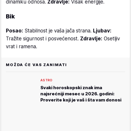
dinamiku odnosa.
Zdravlje:
Višak energije.
Bik
Posao:
Stabilnost je vaša jača strana.
Ljubav:
Tražite sigurnost i posvećenost.
Zdravlje:
Osetljiv
vrat i ramena.
MOŽDA ĆE VAS ZANIMATI
ASTRO
Svaki horoskopski znak ima
najsrećniji mesec u 2026. godini:
Proverite koji je vaš i šta vam donosi