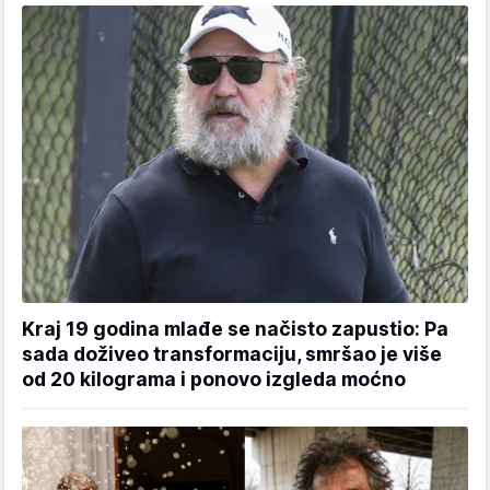
Kraj 19 godina mlađe se načisto zapustio: Pa
sada doživeo transformaciju, smršao je više
od 20 kilograma i ponovo izgleda moćno