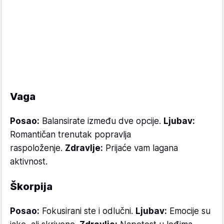
Vaga
Posao:
Balansirate između dve opcije.
Ljubav:
Romantičan trenutak popravlja
raspoloženje.
Zdravlje:
Prijaće vam lagana
aktivnost.
Škorpija
Posao:
Fokusirani ste i odlučni.
Ljubav:
Emocije su