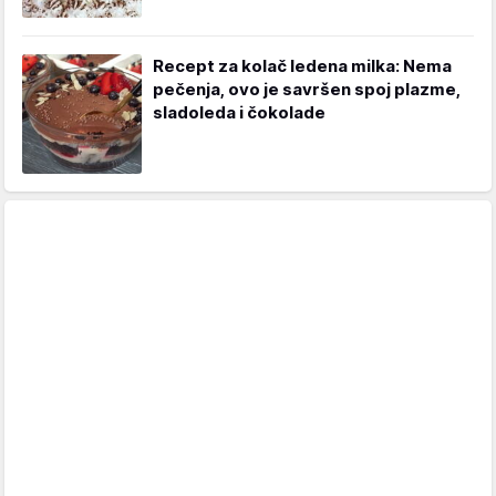
Recept za kolač ledena milka: Nema
pečenja, ovo je savršen spoj plazme,
sladoleda i čokolade