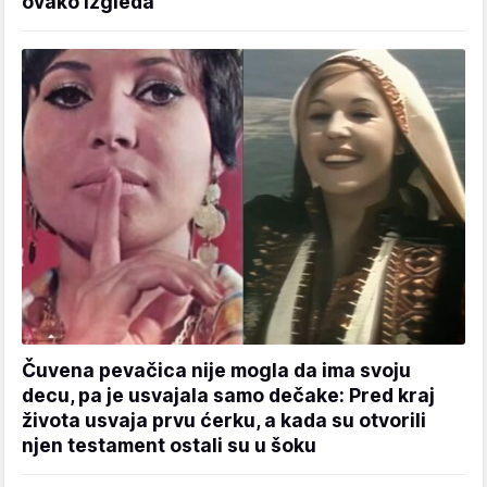
ovako izgleda
Čuvena pevačica nije mogla da ima svoju
decu, pa je usvajala samo dečake: Pred kraj
života usvaja prvu ćerku, a kada su otvorili
njen testament ostali su u šoku