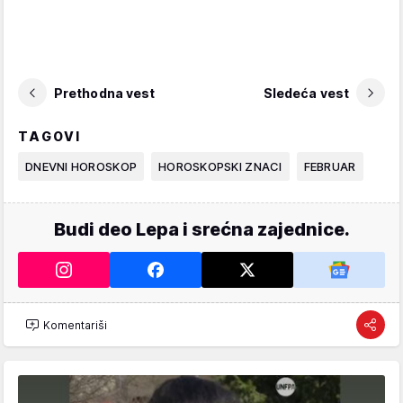
Prethodna vest
Sledeća vest
TAGOVI
DNEVNI HOROSKOP
HOROSKOPSKI ZNACI
FEBRUAR
Budi deo Lepa i srećna zajednice.
Komentariši