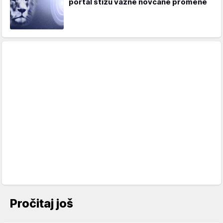
portal stižu važne novčane promene
Pročitaj još