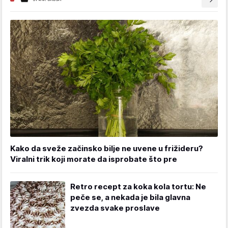
Kako da sveže začinsko bilje ne uvene u frižideru?
Viralni trik koji morate da isprobate što pre
Retro recept za koka kola tortu: Ne
peče se, a nekada je bila glavna
zvezda svake proslave