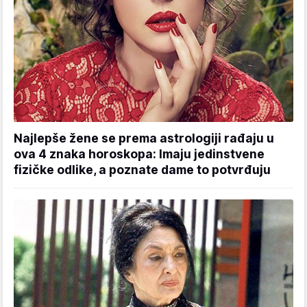
Najlepše žene se prema astrologiji rađaju u
ova 4 znaka horoskopa: Imaju jedinstvene
fizičke odlike, a poznate dame to potvrđuju