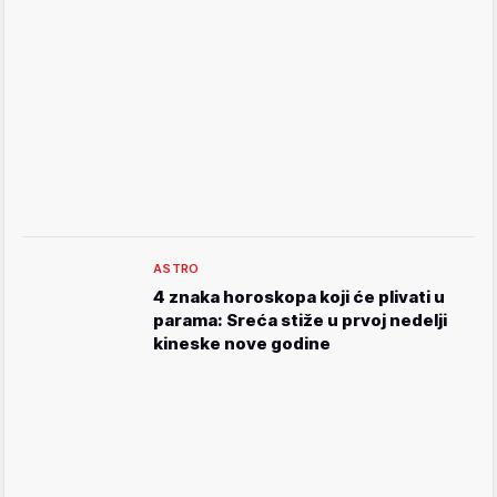
ASTRO
4 znaka horoskopa koji će plivati u
parama: Sreća stiže u prvoj nedelji
kineske nove godine