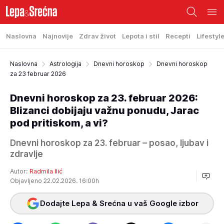
Naslovna
Najnovije
Zdrav život
Lepota i stil
Recepti
Lifestyl
Naslovna
Astrologija
Dnevni horoskop
Dnevni horoskop
za 23 februar 2026
Dnevni horoskop za 23. februar 2026:
Blizanci dobijaju važnu ponudu, Jarac
pod pritiskom, a vi?
Dnevni horoskop za 23. februar – posao, ljubav i
zdravlje
Autor:
Radmila Ilić
Objavljeno 22.02.2026. 16:00h
Dodajte Lepa & Srećna u vaš Google izbor