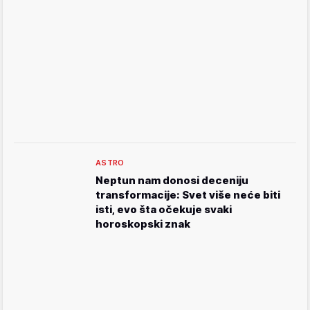
ASTRO
Neptun nam donosi deceniju
transformacije: Svet više neće biti
isti, evo šta očekuje svaki
horoskopski znak