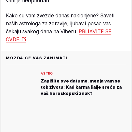
vam je neophodan.
Kako su vam zvezde danas naklonjene? Saveti
naših astrologa za zdravlje, ljubav i posao vas
čekaju svakog dana na Viberu.
PRIJAVITE SE
OVDE.
MOŽDA ĆE VAS ZANIMATI
ASTRO
Zapišite ove datume, menja vam se
tok života: Kad karma šalje sreću za
vaš horoskopski znak?