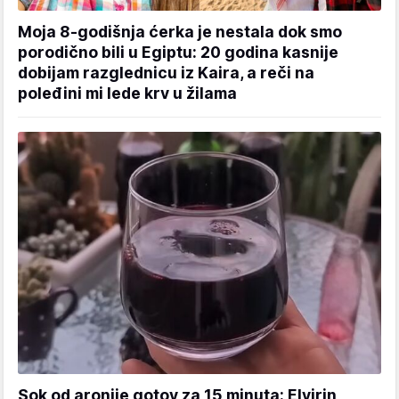
Moja 8-godišnja ćerka je nestala dok smo
porodično bili u Egiptu: 20 godina kasnije
dobijam razglednicu iz Kaira, a reči na
poleđini mi lede krv u žilama
Sok od aronije gotov za 15 minuta: Elvirin