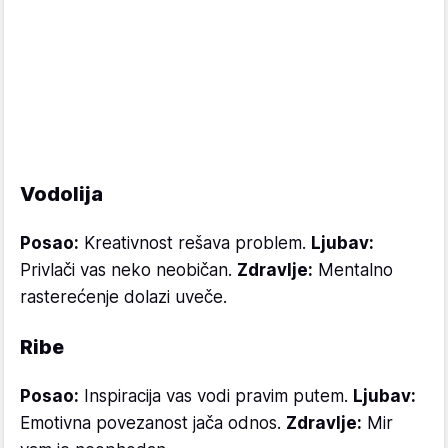
Vodolija
Posao:
Kreativnost rešava problem.
Ljubav:
Privlači vas neko neobičan.
Zdravlje:
Mentalno
rasterećenje dolazi uveče.
Ribe
Posao:
Inspiracija vas vodi pravim putem.
Ljubav:
Emotivna povezanost jača odnos.
Zdravlje:
Mir