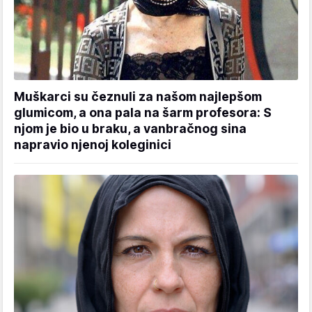
Muškarci su čeznuli za našom najlepšom
glumicom, a ona pala na šarm profesora: S
njom je bio u braku, a vanbračnog sina
napravio njenoj koleginici