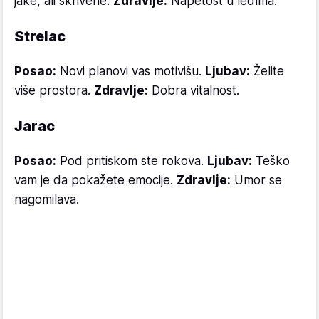
jake, ali skrivene.
Zdravlje:
Napetost u leđima.
Strelac
Posao:
Novi planovi vas motivišu.
Ljubav:
Želite
više prostora.
Zdravlje:
Dobra vitalnost.
Jarac
Posao:
Pod pritiskom ste rokova.
Ljubav:
Teško
vam je da pokažete emocije.
Zdravlje:
Umor se
nagomilava.