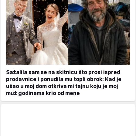
Sažalila sam se na skitnicu što prosi ispred
prodavnice i ponudila mu topli obrok: Kad je
ušao u moj dom otkriva mi tajnu koju je moj
muž godinama krio od mene