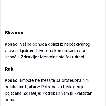
Blizanci
Posao:
Važna ponuda dolazi iz neočekivanog
pravca.
Ljubav:
Otvorena komunikacija donosi
jasnoću.
Zdravlje:
Mentalno ste fokusirani.
Rak
Posao:
Emocije ne mešajte sa profesionalnim
odlukama.
Ljubav:
Potreba za bliskošću je
pojačana.
Zdravlje:
Potreban vam je kvalitetan
odmor.