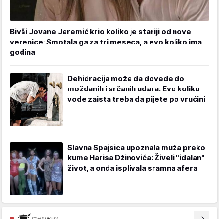
Bivši Jovane Jeremić krio koliko je stariji od nove
verenice: Smotala ga za tri meseca, a evo koliko ima
godina
Dehidracija može da dovede do
moždanih i srčanih udara: Evo koliko
vode zaista treba da pijete po vrućini
Slavna Spajsica upoznala muža preko
kume Harisa Džinovića: Živeli "idalan"
život, a onda isplivala sramna afera