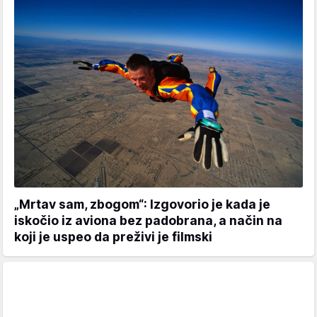
„Mrtav sam, zbogom“: Izgovorio je kada je
iskočio iz aviona bez padobrana, a način na
koji je uspeo da preživi je filmski