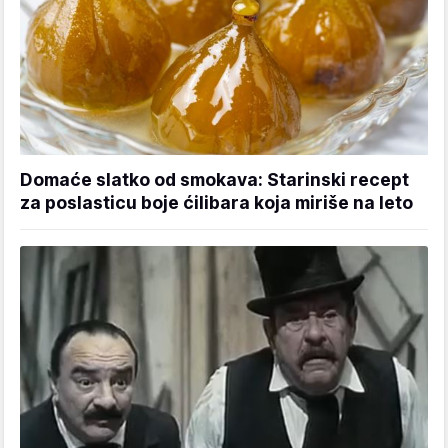
Domaće slatko od smokava: Starinski recept
za poslasticu boje ćilibara koja miriše na leto