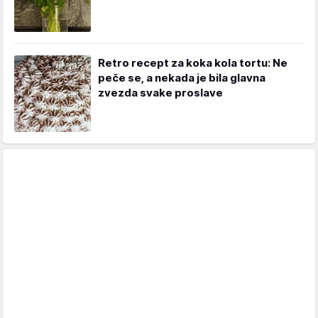
Retro recept za koka kola tortu: Ne
peče se, a nekada je bila glavna
zvezda svake proslave