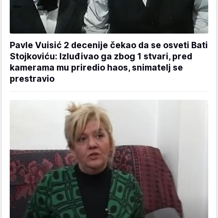
Pavle Vuisić 2 decenije čekao da se osveti Bati
Stojkoviću: Izluđivao ga zbog 1 stvari, pred
kamerama mu priredio haos, snimatelj se
prestravio