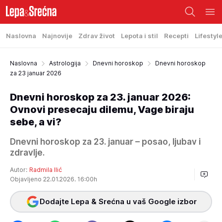
Naslovna
Najnovije
Zdrav život
Lepota i stil
Recepti
Lifestyl
Naslovna
Astrologija
Dnevni horoskop
Dnevni horoskop
za 23 januar 2026
Dnevni horoskop za 23. januar 2026:
Ovnovi presecaju dilemu, Vage biraju
sebe, a vi?
Dnevni horoskop za 23. januar – posao, ljubav i
zdravlje.
Autor:
Radmila Ilić
Objavljeno 22.01.2026. 16:00h
Dodajte Lepa & Srećna u vaš Google izbor