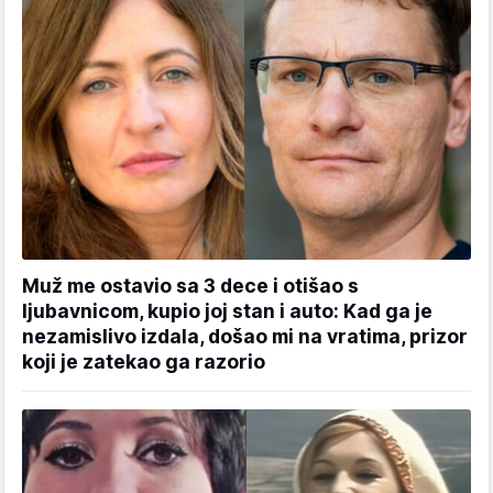
Muž me ostavio sa 3 dece i otišao s
ljubavnicom, kupio joj stan i auto: Kad ga je
nezamislivo izdala, došao mi na vratima, prizor
koji je zatekao ga razorio