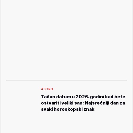
ASTRO
Tačan datum u 2026. godini kad ćete
ostvariti veliki san: Najsrećniji dan za
svaki horoskopski znak