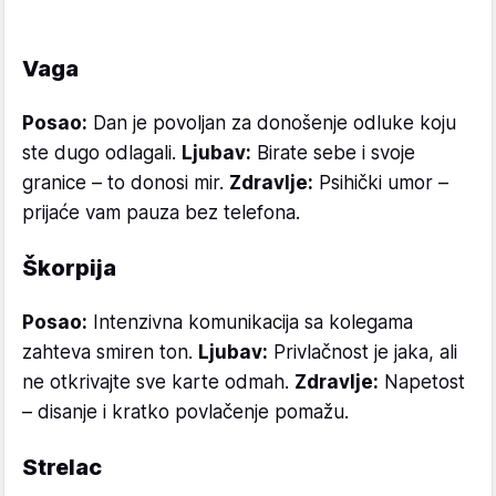
Vaga
Posao:
Dan je povoljan za donošenje odluke koju
ste dugo odlagali.
Ljubav:
Birate sebe i svoje
granice – to donosi mir.
Zdravlje:
Psihički umor –
prijaće vam pauza bez telefona.
Škorpija
Posao:
Intenzivna komunikacija sa kolegama
zahteva smiren ton.
Ljubav:
Privlačnost je jaka, ali
ne otkrivajte sve karte odmah.
Zdravlje:
Napetost
– disanje i kratko povlačenje pomažu.
Strelac