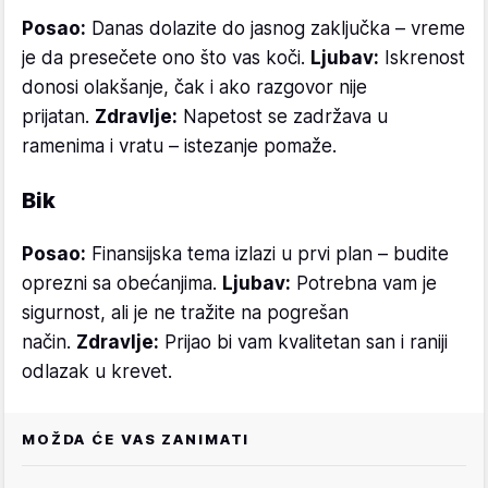
Posao:
Danas dolazite do jasnog zaključka – vreme
je da presečete ono što vas koči.
Ljubav:
Iskrenost
donosi olakšanje, čak i ako razgovor nije
prijatan.
Zdravlje:
Napetost se zadržava u
ramenima i vratu – istezanje pomaže.
Bik
Posao:
Finansijska tema izlazi u prvi plan – budite
oprezni sa obećanjima.
Ljubav:
Potrebna vam je
sigurnost, ali je ne tražite na pogrešan
način.
Zdravlje:
Prijao bi vam kvalitetan san i raniji
odlazak u krevet.
MOŽDA ĆE VAS ZANIMATI