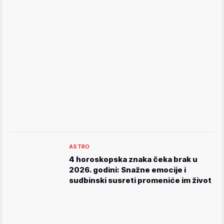
ASTRO
4 horoskopska znaka čeka brak u
2026. godini: Snažne emocije i
sudbinski susreti promeniće im život