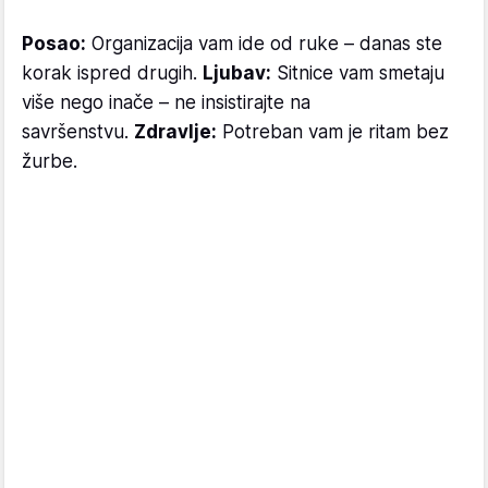
Posao:
Organizacija vam ide od ruke – danas ste
korak ispred drugih.
Ljubav:
Sitnice vam smetaju
više nego inače – ne insistirajte na
savršenstvu.
Zdravlje:
Potreban vam je ritam bez
žurbe.