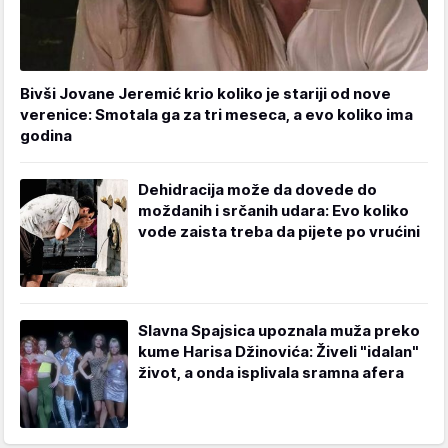
Bivši Jovane Jeremić krio koliko je stariji od nove
verenice: Smotala ga za tri meseca, a evo koliko ima
godina
Dehidracija može da dovede do
moždanih i srčanih udara: Evo koliko
vode zaista treba da pijete po vrućini
Slavna Spajsica upoznala muža preko
kume Harisa Džinovića: Živeli "idalan"
život, a onda isplivala sramna afera