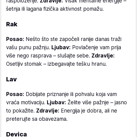
raspoloženje.
Zdravlje:
Višak mentalne energije –
šetnja ili lagana fizička aktivnost pomažu.
Rak
Posao:
Nešto što ste započeli ranije danas traži
vašu punu pažnju.
Ljubav:
Povlačenje vam prija
više nego rasprava – slušajte sebe.
Zdravlje:
Osetljiv stomak – izbegavajte tešku hranu.
Lav
Posao:
Dobijate priznanje ili pohvalu koja vam
vraća motivaciju.
Ljubav:
Želite više pažnje – jasno
to pokažite.
Zdravlje:
Energija je dobra, ali ne
preterujte sa obavezama.
Devica