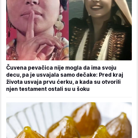
Čuvena pevačica nije mogla da ima svoju
decu, pa je usvajala samo dečake: Pred kraj
života usvaja prvu ćerku, a kada su otvorili
njen testament ostali su u šoku