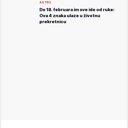
ASTRO
Do 18. februara im sve ide od ruke:
Ova 4 znaka ulaze u životnu
prekretnicu