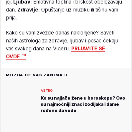
joj.
Ljubav:
Emotivna toplina i bliskost obeležavaju
dan.
Zdravlje:
Opuštanje uz muziku ili tišinu vam
prija.
Kako su vam zvezde danas naklonjene? Saveti
naših astrologa za zdravlje, ljubav i posao čekaju
vas svakog dana na Viberu.
PRIJAVITE SE
OVDE
MOŽDA ĆE VAS ZANIMATI
ASTRO
Ko su najjače žene u horoskopu? Ovo
su najmoćniji znaci zodijaka i dame
rođene da vode