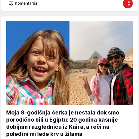
Komentariši
Moja 8-godišnja ćerka je nestala dok smo
porodično bili u Egiptu: 20 godina kasnije
dobijam razglednicu iz Kaira, a reči na
poleđini mi lede krv u žilama