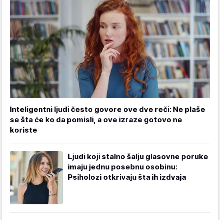
Inteligentni ljudi često govore ove dve reči: Ne plaše
se šta će ko da pomisli, a ove izraze gotovo ne
koriste
Ljudi koji stalno šalju glasovne poruke
imaju jednu posebnu osobinu:
Psiholozi otkrivaju šta ih izdvaja