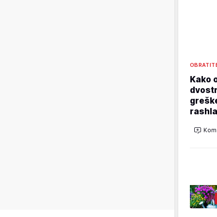
OBRATIT
Kako o
dvostr
grešk
rashla
Kome