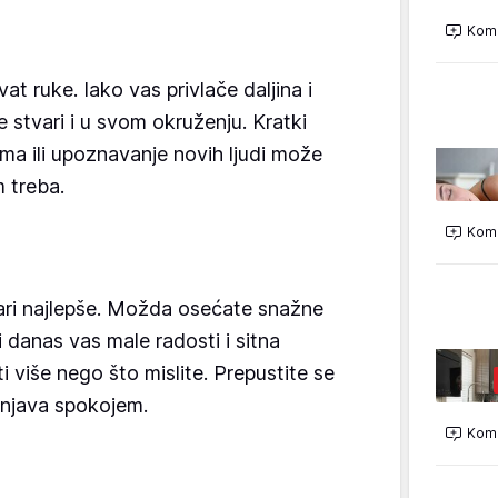
Kome
t ruke. Iako vas privlače daljina i
e stvari i u svom okruženju. Kratki
jima ili upoznavanje novih ljudi može
 treba.
Kome
ri najlepše. Možda osećate snažne
li danas vas male radosti i sitna
 više nego što mislite. Prepustite se
unjava spokojem.
Kome