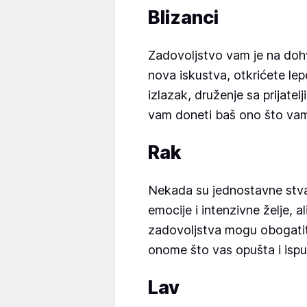
Blizanci
Zadovoljstvo vam je na dohva
nova iskustva, otkrićete lep
izlazak, druženje sa prijatel
vam doneti baš ono što vam
Rak
Nekada su jednostavne stva
emocije i intenzivne želje, a
zadovoljstva mogu obogatiti
onome što vas opušta i isp
Lav