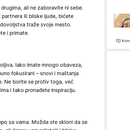
drugima, ali ne zaboravite ni sebe.
artnera ili bliske ljude, bićete
adovoljstva traže svoje mesto.
te i primate.
Kome
oljiva. Iako imate mnogo obaveza,
uno fokusirani – snovi i maštanja
. Ne borite se protiv toga, već
ima i tako pronađete inspiraciju.
lepo sa vama. Možda ste skloni da se