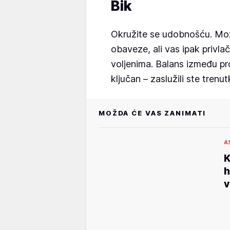
Bik
Okružite se udobnošću. Mož
obaveze, ali vas ipak privla
voljenima. Balans između pr
ključan – zaslužili ste trenut
MOŽDA ĆE VAS ZANIMATI
A
K
h
v