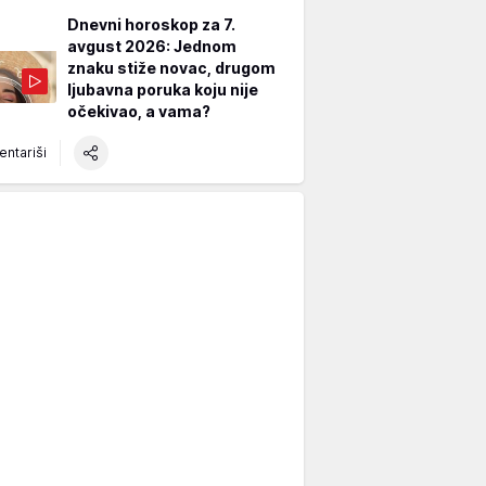
Dnevni horoskop za 7.
avgust 2026: Jednom
znaku stiže novac, drugom
ljubavna poruka koju nije
očekivao, a vama?
ntariši