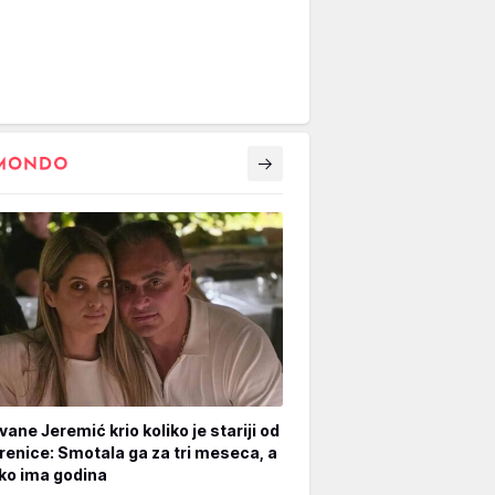
vane Jeremić krio koliko je stariji od
renice: Smotala ga za tri meseca, a
iko ima godina