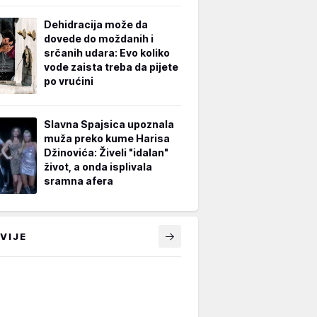
Dehidracija može da
dovede do moždanih i
srčanih udara: Evo koliko
vode zaista treba da pijete
po vrućini
Slavna Spajsica upoznala
muža preko kume Harisa
Džinovića: Živeli "idalan"
život, a onda isplivala
sramna afera
VIJE