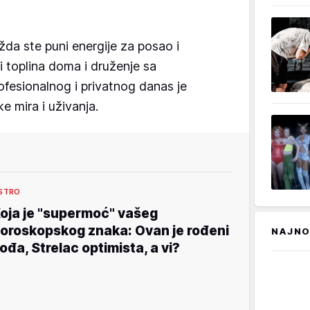
da ste puni energije za posao i
či toplina doma i druženje sa
ofesionalnog i privatnog danas je
ke mira i uživanja.
STRO
oja je "supermoć" vašeg
oroskopskog znaka: Ovan je rođeni
NAJNO
ođa, Strelac optimista, a vi?