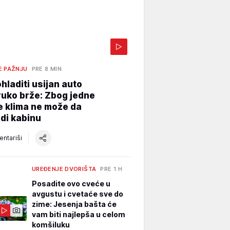
E PAŽNJU
PRE 8 MIN
hladiti usijan auto
uko brže: Zbog jedne
e klima ne može da
di kabinu
ntariši
UREĐENJE DVORIŠTA
PRE 1 H
Posadite ovo cveće u
avgustu i cvetaće sve do
zime: Jesenja bašta će
vam biti najlepša u celom
komšiluku