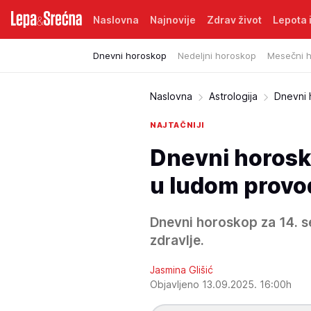
Naslovna
Najnovije
Zdrav život
Lepota i
Dnevni horoskop
Nedeljni horoskop
Mesečni 
Naslovna
Astrologija
Dnevni
NAJTAČNIJI
Dnevni horosk
u ludom provodu
Dnevni horoskop za 14. s
zdravlje.
Jasmina Glišić
Objavljeno 13.09.2025. 16:00h