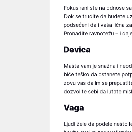
Fokusirani ste na odnose sa 
Dok se trudite da budete uz p
podsećeni da i vaša lična z
Pronađite ravnotežu – i daje
Devica
Mašta vam je snažna i neod
biće teško da ostanete potp
zovu vas da im se prepustite
dozvolite sebi da lutate misl
Vaga
Ljudi žele da podele nešto 