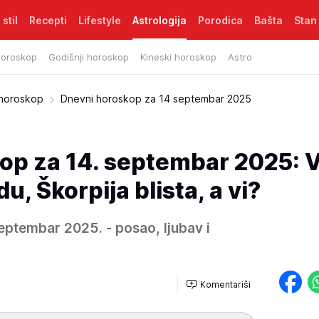
 stil
Recepti
Lifestyle
Astrologija
Porodica
Bašta
Stan
horoskop
Godišnji horoskop
Kineski horoskop
Astro
 horoskop
Dnevni horoskop za 14 septembar 2025
op za 14. septembar 2025: 
, Škorpija blista, a vi?
eptembar 2025. - posao, ljubav i
Komentariši