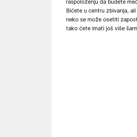
raspoloženju da budete među 
Bićete u centru zbivanja, al
neko se može osetiti zaposta
tako ćete imati još više šar