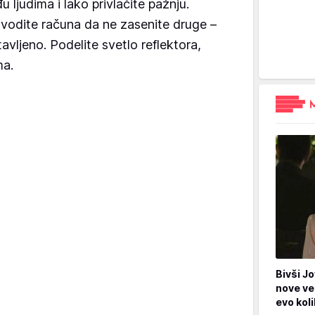
ljudima i lako privlačite pažnju.
i vodite računa da ne zasenite druge –
vljeno. Podelite svetlo reflektora,
ma.
Bivši Jo
nove ve
evo kol