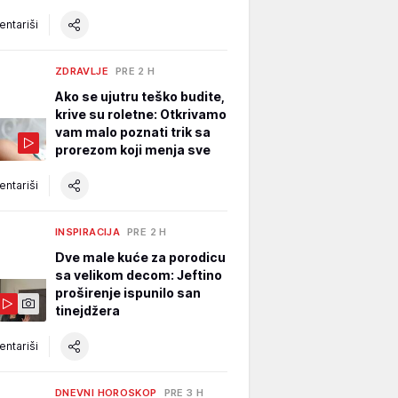
ntariši
ZDRAVLJE
PRE 2 H
Ako se ujutru teško budite,
krive su roletne: Otkrivamo
vam malo poznati trik sa
prorezom koji menja sve
ntariši
INSPIRACIJA
PRE 2 H
Dve male kuće za porodicu
sa velikom decom: Jeftino
proširenje ispunilo san
tinejdžera
ntariši
DNEVNI HOROSKOP
PRE 3 H