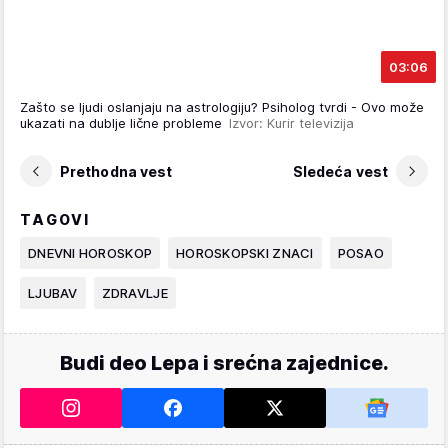
03:06
Zašto se ljudi oslanjaju na astrologiju? Psiholog tvrdi - Ovo može
ukazati na dublje lične probleme
Izvor: Kurir televizija
Prethodna vest
Sledeća vest
TAGOVI
DNEVNI HOROSKOP
HOROSKOPSKI ZNACI
POSAO
LJUBAV
ZDRAVLJE
Budi deo Lepa i srećna zajednice.