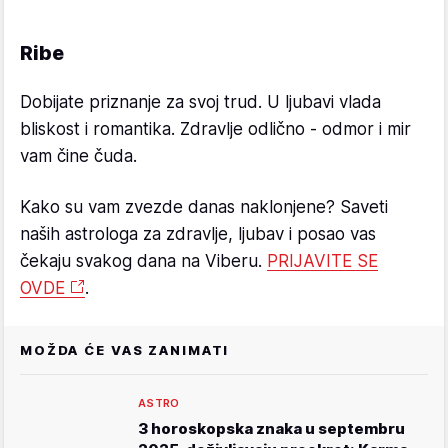
Ribe
Dobijate priznanje za svoj trud. U ljubavi vlada
bliskost i romantika. Zdravlje odlično - odmor i mir
vam čine čuda.
Kako su vam zvezde danas naklonjene? Saveti
naših astrologa za zdravlje, ljubav i posao vas
čekaju svakog dana na Viberu.
PRIJAVITE SE
OVDE
.
MOŽDA ĆE VAS ZANIMATI
ASTRO
3 horoskopska znaka u septembru