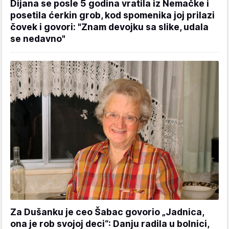
Dijana se posle 5 godina vratila iz Nemačke i
posetila ćerkin grob, kod spomenika joj prilazi
čovek i govori: "Znam devojku sa slike, udala
se nedavno"
Za Dušanku je ceo Šabac govorio „Jadnica,
ona je rob svojoj deci“: Danju radila u bolnici,