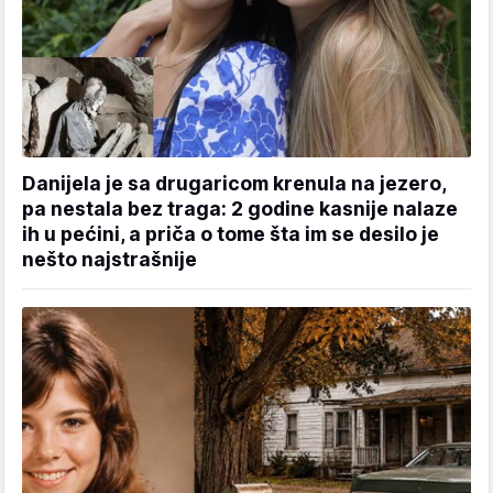
Danijela je sa drugaricom krenula na jezero,
pa nestala bez traga: 2 godine kasnije nalaze
ih u pećini, a priča o tome šta im se desilo je
nešto najstrašnije