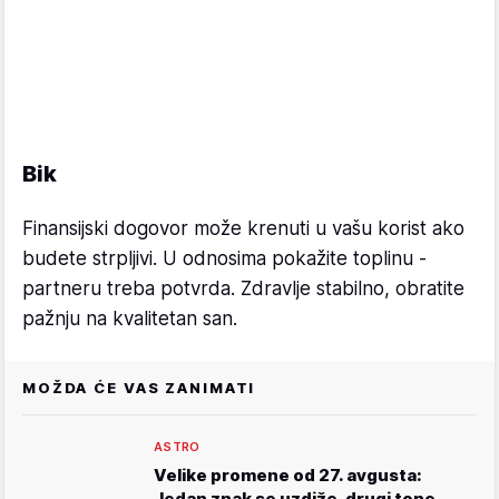
Bik
Finansijski dogovor može krenuti u vašu korist ako
budete strpljivi. U odnosima pokažite toplinu -
partneru treba potvrda. Zdravlje stabilno, obratite
pažnju na kvalitetan san.
MOŽDA ĆE VAS ZANIMATI
ASTRO
Velike promene od 27. avgusta:
Jedan znak se uzdiže, drugi tone