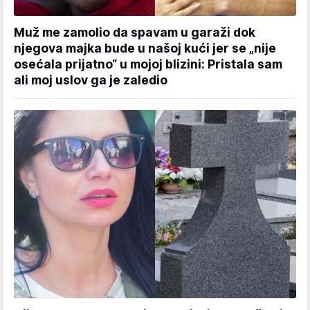
Muž me zamolio da spavam u garaži dok
njegova majka bude u našoj kući jer se „nije
osećala prijatno“ u mojoj blizini: Pristala sam
ali moj uslov ga je zaledio