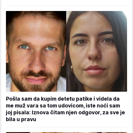
Pošla sam da kupim detetu patike i videla da
me muž vara sa tom udovicom, iste noći sam
joj pisala: Iznova čitam njen odgovor, za sve je
bila u pravu