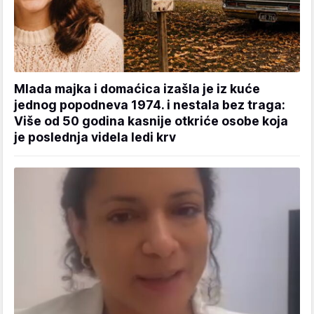
Mlada majka i domaćica izašla je iz kuće
jednog popodneva 1974. i nestala bez traga:
Više od 50 godina kasnije otkriće osobe koja
je poslednja videla ledi krv