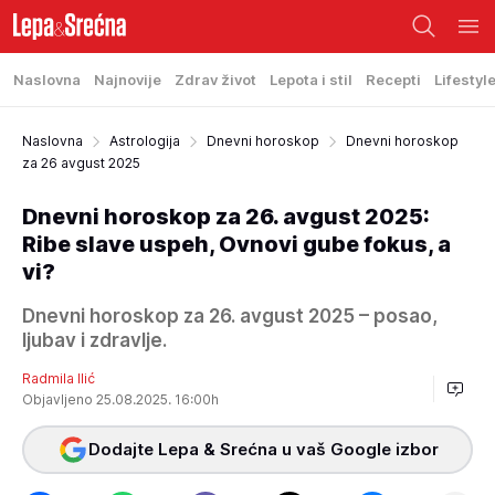
Naslovna
Najnovije
Zdrav život
Lepota i stil
Recepti
Lifestyl
Naslovna
Astrologija
Dnevni horoskop
Dnevni horoskop
za 26 avgust 2025
Dnevni horoskop za 26. avgust 2025:
Ribe slave uspeh, Ovnovi gube fokus, a
vi?
Dnevni horoskop za 26. avgust 2025 – posao,
ljubav i zdravlje.
Radmila Ilić
Objavljeno 25.08.2025. 16:00h
Dodajte Lepa & Srećna u vaš Google izbor