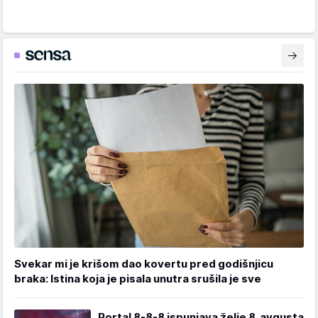
Svekar mi je krišom dao kovertu pred godišnjicu
braka: Istina koja je pisala unutra srušila je sve
Portal 8-8-8 ispunjava želje 8. avgusta