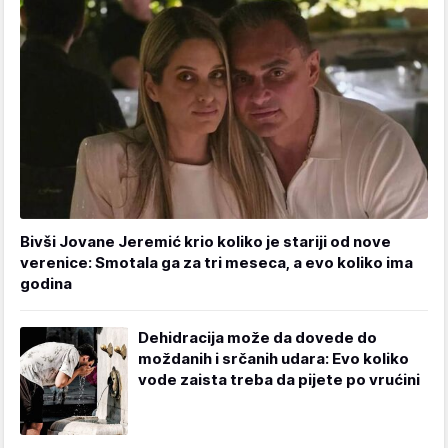
Bivši Jovane Jeremić krio koliko je stariji od nove
verenice: Smotala ga za tri meseca, a evo koliko ima
godina
Dehidracija može da dovede do
moždanih i srčanih udara: Evo koliko
vode zaista treba da pijete po vrućini