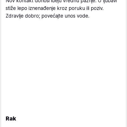
Nov kontakt donosi ideju vrednu pažnje. U ljubavi
stiže lepo iznenađenje kroz poruku ili poziv.
Zdravlje dobro; povećajte unos vode.
Rak