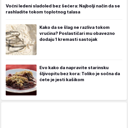
Voćni ledeni sladoled bez šećera: Najbolji način da se
rashladite tokom toplotnog talasa
Kako da se šlag ne razliva tokom
vrućina? Poslastičari mu obavezno
dodaju 1 kremasti sastojak
Evo kako da napravite starinsku
šljivopitu bez kora: Toliko je sočna da
ćete je jesti kašikom