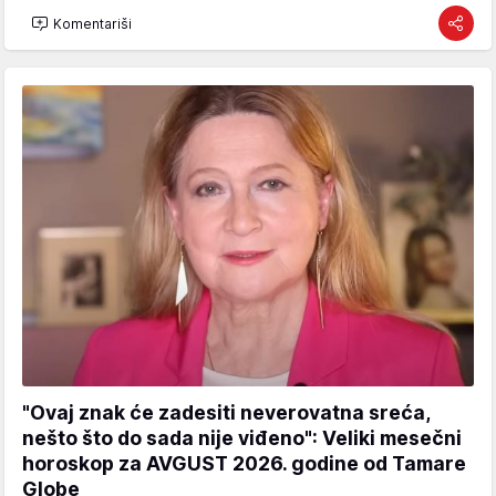
Komentariši
"Ovaj znak će zadesiti neverovatna sreća,
nešto što do sada nije viđeno": Veliki mesečni
horoskop za AVGUST 2026. godine od Tamare
Globe