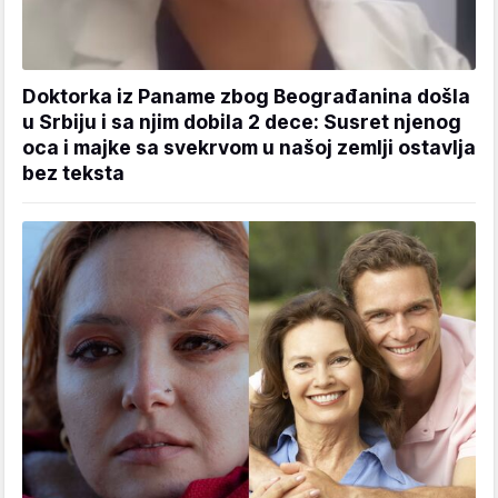
Doktorka iz Paname zbog Beograđanina došla
u Srbiju i sa njim dobila 2 dece: Susret njenog
oca i majke sa svekrvom u našoj zemlji ostavlja
bez teksta