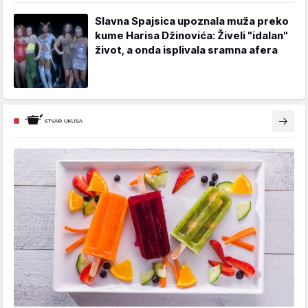
Slavna Spajsica upoznala muža preko
kume Harisa Džinovića: Živeli "idalan"
život, a onda isplivala sramna afera