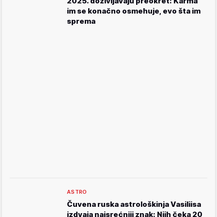
2025. doživljavaju preokret: Karma
im se konačno osmehuje, evo šta im
sprema
ASTRO
Čuvena ruska astrološkinja Vasiliisa
izdvaja najsrećniji znak: Njih čeka 20