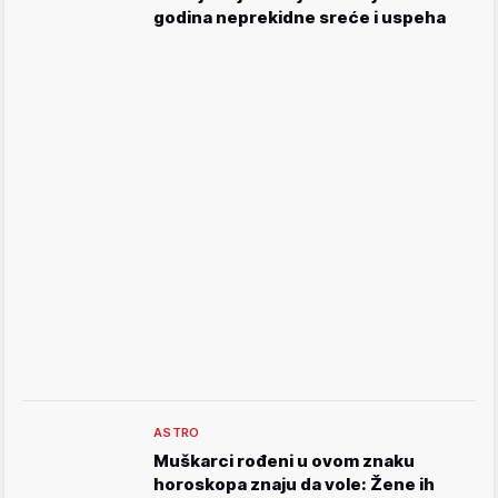
godina neprekidne sreće i uspeha
ASTRO
Muškarci rođeni u ovom znaku
horoskopa znaju da vole: Žene ih