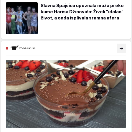
Slavna Spajsica upoznala muža preko
kume Harisa Džinovića: Živeli "idalan"
život, a onda isplivala sramna afera