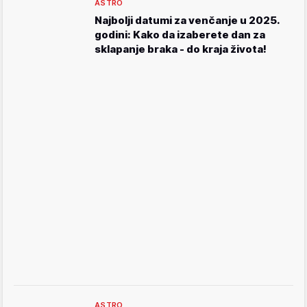
ASTRO
Najbolji datumi za venčanje u 2025.
godini: Kako da izaberete dan za
sklapanje braka - do kraja života!
ASTRO