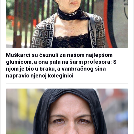
Muškarci su čeznuli za našom najlepšom
glumicom, a ona pala na šarm profesora: S
njom je bio u braku, a vanbračnog sina
napravio njenoj koleginici