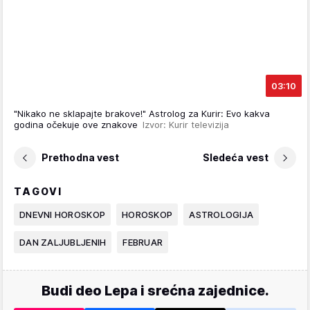
03:10
"Nikako ne sklapajte brakove!" Astrolog za Kurir: Evo kakva
godina očekuje ove znakove
Izvor: Kurir televizija
Prethodna vest
Sledeća vest
TAGOVI
DNEVNI HOROSKOP
HOROSKOP
ASTROLOGIJA
DAN ZALJUBLJENIH
FEBRUAR
Budi deo Lepa i srećna zajednice.