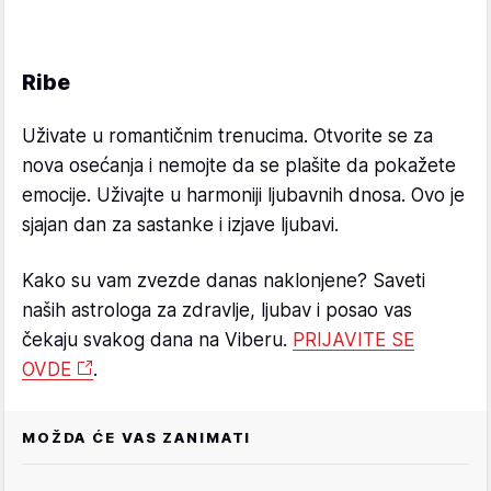
Ribe
Uživate u romantičnim trenucima. Otvorite se za
nova osećanja i nemojte da se plašite da pokažete
emocije. Uživajte u harmoniji ljubavnih dnosa. Ovo je
sjajan dan za sastanke i izjave ljubavi.
Kako su vam zvezde danas naklonjene? Saveti
naših astrologa za zdravlje, ljubav i posao vas
čekaju svakog dana na Viberu.
PRIJAVITE SE
OVDE
.
MOŽDA ĆE VAS ZANIMATI