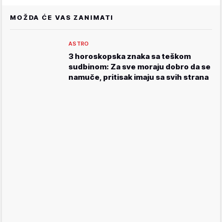
MOŽDA ĆE VAS ZANIMATI
ASTRO
3 horoskopska znaka sa teškom
sudbinom: Za sve moraju dobro da se
namuče, pritisak imaju sa svih strana