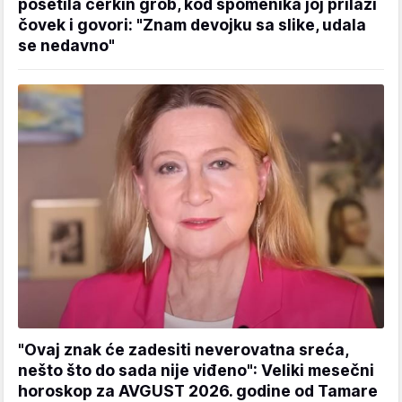
posetila ćerkin grob, kod spomenika joj prilazi
čovek i govori: "Znam devojku sa slike, udala
se nedavno"
"Ovaj znak će zadesiti neverovatna sreća,
nešto što do sada nije viđeno": Veliki mesečni
horoskop za AVGUST 2026. godine od Tamare