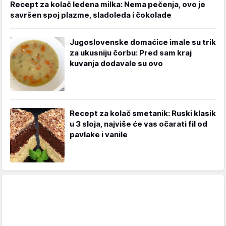
Recept za kolač ledena milka: Nema pečenja, ovo je
savršen spoj plazme, sladoleda i čokolade
Jugoslovenske domaćice imale su trik
za ukusniju čorbu: Pred sam kraj
kuvanja dodavale su ovo
Recept za kolač smetanik: Ruski klasik
u 3 sloja, najviše će vas očarati fil od
pavlake i vanile