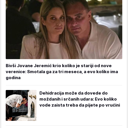
Bivši Jovane Jeremić krio koliko je stariji od nove
verenice: Smotala ga za tri meseca, a evo koliko ima
godina
Dehidracija može da dovede do
moždanih i srčanih udara: Evo koliko
vode zaista treba da pijete po vrućini