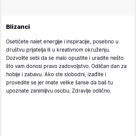
Blizanci
Osetićete nalet energije i inspiracije, posebno u
društvu prijatelja ili u kreativnom okruženju.
Dozvolite sebi da se malo opustite i uradite nešto
što vam donosi pravo zadovoljstvo. Odličan dan za
hobije i zabavu. Ako ste slobodni, izađite i
provedite se jer imate velike šanse da baš tu
upoznate zanimljivu osobu. Zdravlje odlično.