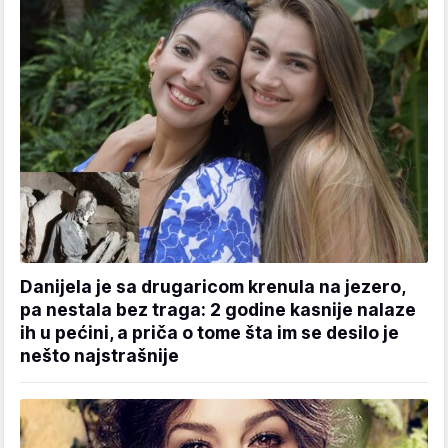
Danijela je sa drugaricom krenula na jezero,
pa nestala bez traga: 2 godine kasnije nalaze
ih u pećini, a priča o tome šta im se desilo je
nešto najstrašnije