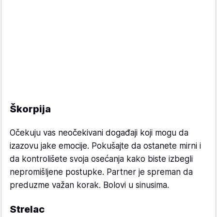
Škorpija
Očekuju vas neočekivani događaji koji mogu da
izazovu jake emocije. Pokušajte da ostanete mirni i
da kontrolišete svoja osećanja kako biste izbegli
nepromišljene postupke. Partner je spreman da
preduzme važan korak. Bolovi u sinusima.
Strelac