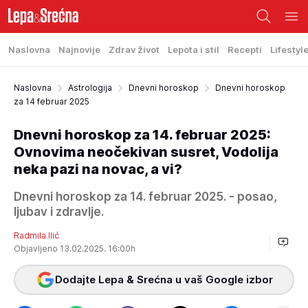
Naslovna
Najnovije
Zdrav život
Lepota i stil
Recepti
Lifestyl
Naslovna
Astrologija
Dnevni horoskop
Dnevni horoskop
za 14 februar 2025
Dnevni horoskop za 14. februar 2025:
Ovnovima neočekivan susret, Vodolija
neka pazi na novac, a vi?
Dnevni horoskop za 14. februar 2025. - posao,
ljubav i zdravlje.
Radmila Ilić
Objavljeno 13.02.2025. 16:00h
Dodajte Lepa & Srećna u vaš Google izbor