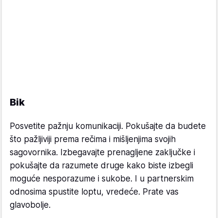
Bik
Posvetite pažnju komunikaciji. Pokušajte da budete
što pažljiviji prema rečima i mišljenjima svojih
sagovornika. Izbegavajte prenagljene zaključke i
pokušajte da razumete druge kako biste izbegli
moguće nesporazume i sukobe. I u partnerskim
odnosima spustite loptu, vredeće. Prate vas
glavobolje.