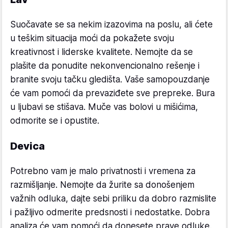
Suočavate se sa nekim izazovima na poslu, ali ćete
u teškim situacija moći da pokažete svoju
kreativnost i liderske kvalitete. Nemojte da se
plašite da ponudite nekonvencionalno rešenje i
branite svoju tačku gledišta. Vaše samopouzdanje
će vam pomoći da prevaziđete sve prepreke. Bura
u ljubavi se stišava. Muče vas bolovi u mišićima,
odmorite se i opustite.
Devica
Potrebno vam je malo privatnosti i vremena za
razmišljanje. Nemojte da žurite sa donošenjem
važnih odluka, dajte sebi priliku da dobro razmislite
i pažljivo odmerite predsnosti i nedostatke. Dobra
analiza će vam pomoći da donesete prave odluke.