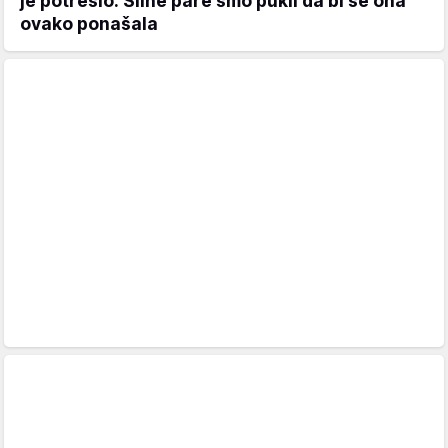
je potreslo: Silne pare smo pukli da bi se ona
ovako ponašala