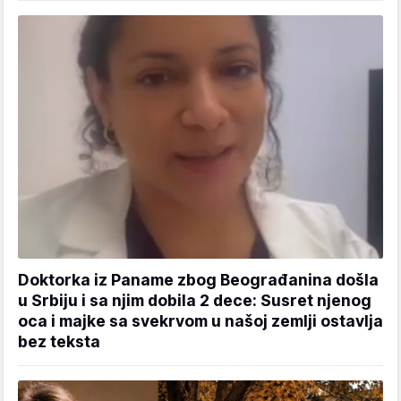
Doktorka iz Paname zbog Beograđanina došla
u Srbiju i sa njim dobila 2 dece: Susret njenog
oca i majke sa svekrvom u našoj zemlji ostavlja
bez teksta