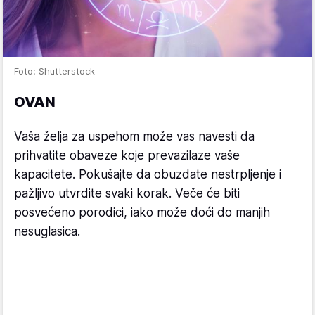
Foto: Shutterstock
OVAN
Vaša želja za uspehom može vas navesti da
prihvatite obaveze koje prevazilaze vaše
kapacitete. Pokušajte da obuzdate nestrpljenje i
pažljivo utvrdite svaki korak. Veče će biti
posvećeno porodici, iako može doći do manjih
nesuglasica.