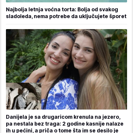
Najbolja letnja voćna torta: Bolja od svakog
sladoleda, nema potrebe da uključujete šporet
Danijela je sa drugaricom krenula na jezero,
pa nestala bez traga: 2 godine kasnije nalaze
ih u pećini, a priča o tome šta im se desilo je