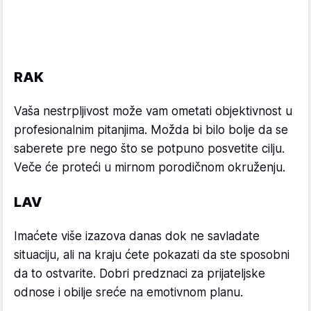
RAK
Vaša nestrpljivost može vam ometati objektivnost u
profesionalnim pitanjima. Možda bi bilo bolje da se
saberete pre nego što se potpuno posvetite cilju.
Veče će proteći u mirnom porodičnom okruženju.
LAV
Imaćete više izazova danas dok ne savladate
situaciju, ali na kraju ćete pokazati da ste sposobni
da to ostvarite. Dobri predznaci za prijateljske
odnose i obilje sreće na emotivnom planu.