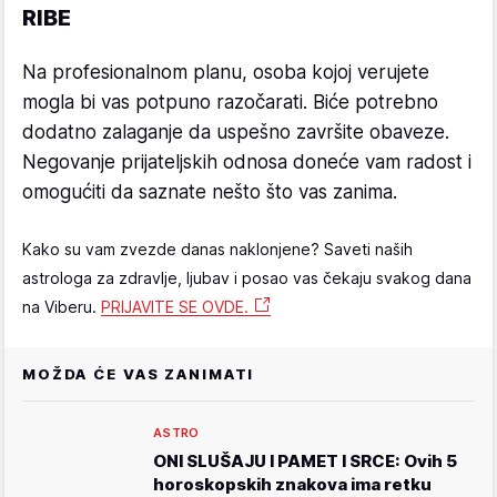
RIBE
Na profesionalnom planu, osoba kojoj verujete
mogla bi vas potpuno razočarati. Biće potrebno
dodatno zalaganje da uspešno završite obaveze.
Negovanje prijateljskih odnosa doneće vam radost i
omogućiti da saznate nešto što vas zanima.
Kako su vam zvezde danas naklonjene? Saveti naših
astrologa za zdravlje, ljubav i posao vas čekaju svakog dana
na Viberu.
PRIJAVITE SE OVDE.
MOŽDA ĆE VAS ZANIMATI
ASTRO
ONI SLUŠAJU I PAMET I SRCE: Ovih 5
horoskopskih znakova ima retku