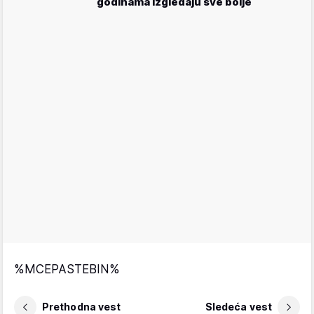
godinama izgledaju sve bolje
%MCEPASTEBIN%
Prethodna vest
Sledeća vest