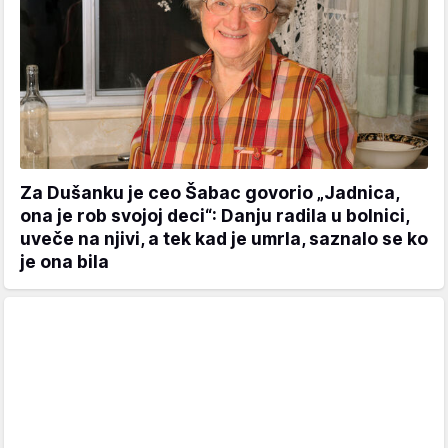
Za Dušanku je ceo Šabac govorio „Jadnica,
ona je rob svojoj deci“: Danju radila u bolnici,
uveče na njivi, a tek kad je umrla, saznalo se ko
je ona bila