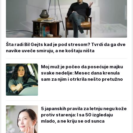
Šta radi Bil Gejts kad je pod stresom? Tvrdi da ga dve
navike uveče smiruju, a ne koštaju ništa
Moj muž je počeo da posećuje majku
svake nedelje: Mesec dana krenula
sam za njim i otrkrila nešto pretužno
5 japanskih pravila za letnju negu kože
protiv starenja: I sa 50 izgledaju
mlado, a ne kriju se od sunca