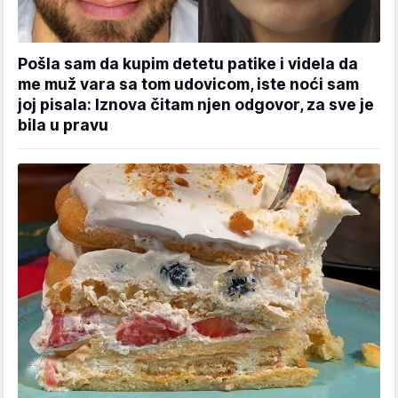
Pošla sam da kupim detetu patike i videla da
me muž vara sa tom udovicom, iste noći sam
joj pisala: Iznova čitam njen odgovor, za sve je
bila u pravu