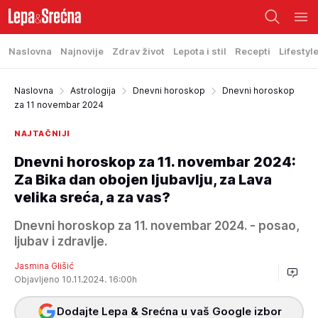
Naslovna
Najnovije
Zdrav život
Lepota i stil
Recepti
Lifestyl
Naslovna
Astrologija
Dnevni horoskop
Dnevni horoskop
za 11 novembar 2024
NAJTAČNIJI
Dnevni horoskop za 11. novembar 2024:
Za Bika dan obojen ljubavlju, za Lava
velika sreća, a za vas?
Dnevni horoskop za 11. novembar 2024. - posao,
ljubav i zdravlje.
Jasmina Glišić
Objavljeno 10.11.2024. 16:00h
Dodajte Lepa & Srećna u vaš Google izbor