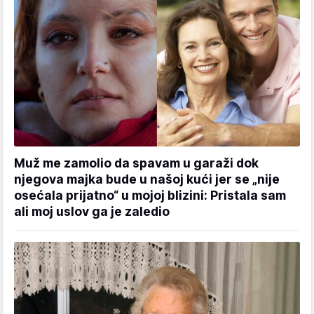
Muž me zamolio da spavam u garaži dok
njegova majka bude u našoj kući jer se „nije
osećala prijatno“ u mojoj blizini: Pristala sam
ali moj uslov ga je zaledio