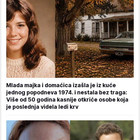
Mlada majka i domaćica izašla je iz kuće
jednog popodneva 1974. i nestala bez traga:
Više od 50 godina kasnije otkriće osobe koja
je poslednja videla ledi krv