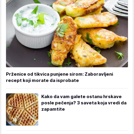
Prženice od tikvica punjene sirom: Zaboravljeni
recept koji morate da isprobate
Kako da vam galete ostanu hrskave
posle pečenja? 3 saveta koja vredi da
zapamtite