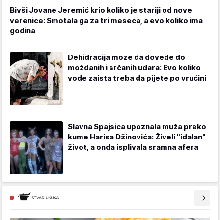
Bivši Jovane Jeremić krio koliko je stariji od nove
verenice: Smotala ga za tri meseca, a evo koliko ima
godina
Dehidracija može da dovede do
moždanih i srčanih udara: Evo koliko
vode zaista treba da pijete po vrućini
Slavna Spajsica upoznala muža preko
kume Harisa Džinovića: Živeli "idalan"
život, a onda isplivala sramna afera