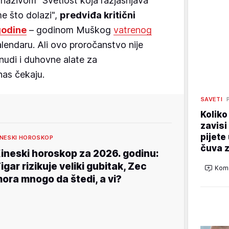
nazivom "Svetlost koja razjašnjava
e što dolazi",
predviđa kritični
godine
– godinom Muškog
vatrenog
endaru. Ali ovo proročanstvo nije
nudi i duhovne alate za
nas čekaju.
SAVETI
Koliko
zavisi
pijete
INESKI HOROSKOP
čuva z
ineski horoskop za 2026. godinu:
igar rizikuje veliki gubitak, Zec
Kome
ora mnogo da štedi, a vi?