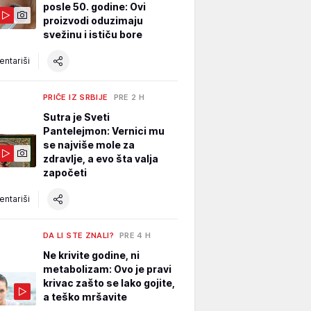
posle 50. godine: Ovi
proizvodi oduzimaju
svežinu i ističu bore
ntariši
PRIČE IZ SRBIJE
PRE 2 H
Sutra je Sveti
Pantelejmon: Vernici mu
se najviše mole za
zdravlje, a evo šta valja
započeti
ntariši
DA LI STE ZNALI?
PRE 4 H
Ne krivite godine, ni
metabolizam: Ovo je pravi
krivac zašto se lako gojite,
a teško mršavite