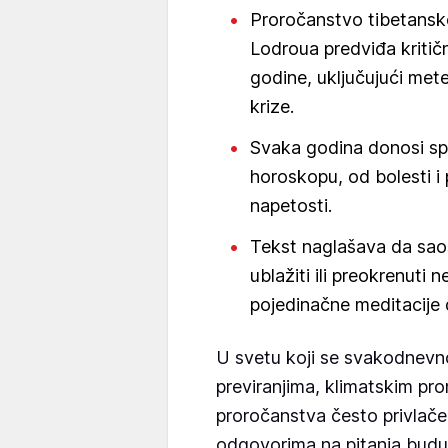
Proročanstvo tibetansk
Lodroua predviđa kriti
godine, uključujući mete
krize.
Svaka godina donosi sp
horoskopu, od bolesti i 
napetosti.
Tekst naglašava da sao
ublažiti ili preokrenuti 
pojedinačne meditacije 
U svetu koji se svakodnevn
previranjima, klimatskim p
proročanstva često privlače 
odgovorima na pitanja buduć