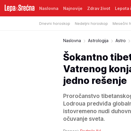
Naslovna
Najnovije
Zdrav život
Lepota i
Dnevni horoskop
Nedeljni horoskop
Mesečni 
Naslovna
Astrologija
Astro
Šokantno tibe
Vatrenog konja
jedno rešenje
Proročanstvo tibetanskog
Lodroua predviđa globaln
istovremeno nudi duhovne
očuvanje sveta.