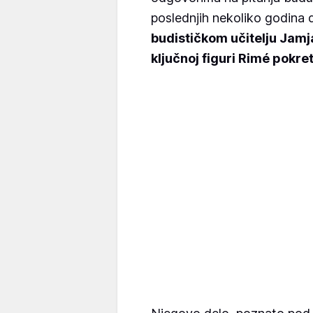
poslednjih nekoliko godina do
budističkom učitelju Jamj
ključnoj figuri Rimé pokr