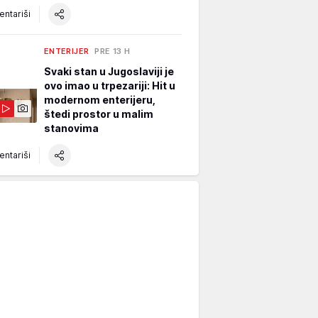
ntariši
ENTERIJER
PRE 13 H
Svaki stan u Jugoslaviji je
ovo imao u trpezariji: Hit u
modernom enterijeru,
štedi prostor u malim
stanovima
ntariši