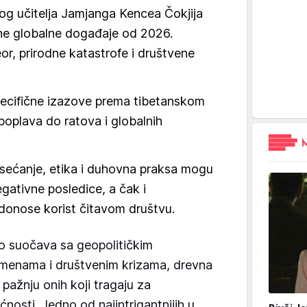
og učitelja Jamjanga Kencea Čokjija
čne globalne događaje od 2026.
or, prirodne katastrofe i društvene
ecifične izazove prema tibetanskom
poplava do ratova i globalnih
sećanje, etika i duhovna praksa mogu
negativne posledice, a čak i
donose korist čitavom društvu.
o suočava sa geopolitičkim
romenama i društvenim krizama, drevna
pažnju onih koji tragaju za
nosti. Jedno od najintrigantnijih u