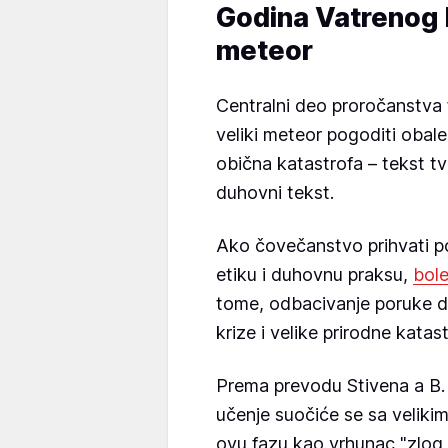
Godina Vatrenog k
meteor
Centralni deo proročanstva 
veliki meteor pogoditi obale
obična katastrofa – tekst tv
duhovni tekst.
Ako čovečanstvo prihvati p
etiku i duhovnu praksu,
bole
tome, odbacivanje poruke d
krize i velike prirodne katast
Prema prevodu Stivena a B. O
učenje suočiće se sa veliki
ovu fazu kao vrhunac "zlog 