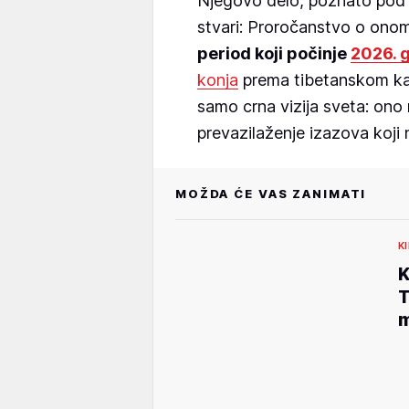
Njegovo delo, poznato pod 
stvari: Proročanstvo o onom
period koji počinje
2026. 
konja
prema tibetanskom kal
samo crna vizija sveta: ono 
prevazilaženje izazova koji 
MOŽDA ĆE VAS ZANIMATI
K
K
T
m