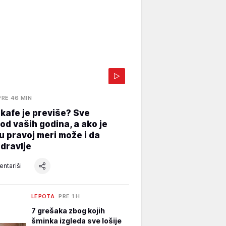
PRE 46 MIN
 kafe je previše? Sve
 od vaših godina, a ako je
 u pravoj meri može i da
dravlje
ntariši
LEPOTA
PRE 1 H
7 grešaka zbog kojih
šminka izgleda sve lošije