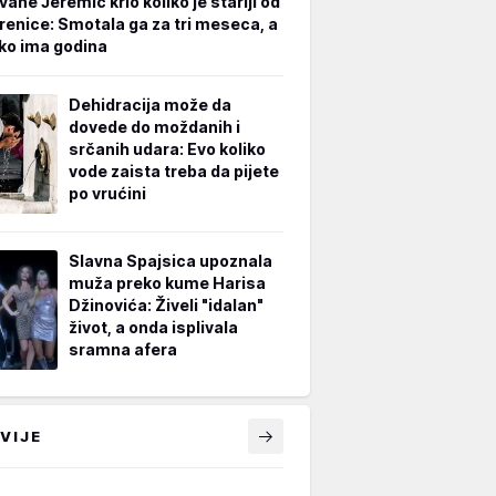
vane Jeremić krio koliko je stariji od
renice: Smotala ga za tri meseca, a
iko ima godina
Dehidracija može da
dovede do moždanih i
srčanih udara: Evo koliko
vode zaista treba da pijete
po vrućini
Slavna Spajsica upoznala
muža preko kume Harisa
Džinovića: Živeli "idalan"
život, a onda isplivala
sramna afera
VIJE