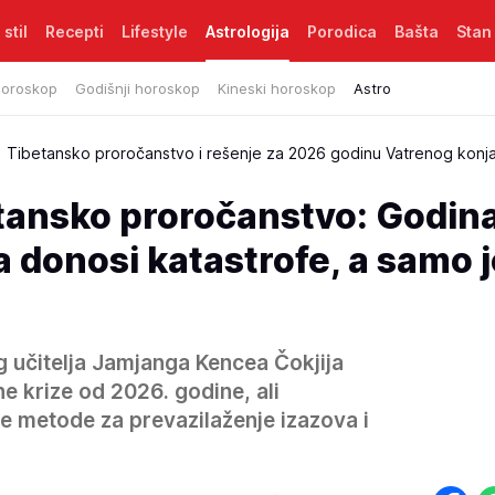
 stil
Recepti
Lifestyle
Astrologija
Porodica
Bašta
Stan
horoskop
Godišnji horoskop
Kineski horoskop
Astro
Tibetansko proročanstvo i rešenje za 2026 godinu Vatrenog konj
tansko proročanstvo: Godin
 donosi katastrofe, a samo j
 učitelja Jamjanga Kencea Čokjija
e krize od 2026. godine, ali
 metode za prevazilaženje izazova i