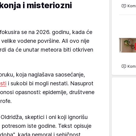
onja i misteriozni
Kome
fokusira se na 2026. godinu, kada će
 velike vodene površine. Ali ovo nije
rdi da će unutar meteora biti otkriven
Kome
oruku, koja naglašava saosećanje,
sti
i sukobi bi mogli nestati. Nasuprot
onosi opasnosti: epidemije, društvene
rofe.
ldridža, skeptici i oni koji ignorišu
m potresom iste godine. Tekst opisuje
doba", kada nemoral i sebičnost