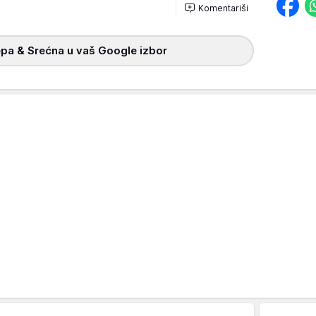
Komentariši
pa & Srećna u vaš Google izbor