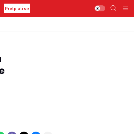
Pretplati se
a
a
e