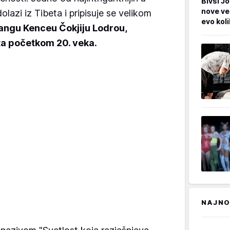
Bivši Jo
nove ve
lazi iz Tibeta i pripisuje se velikom
evo kol
angu Kenceu Čokjiju Lodrou,
eta početkom 20. veka.
NAJNO