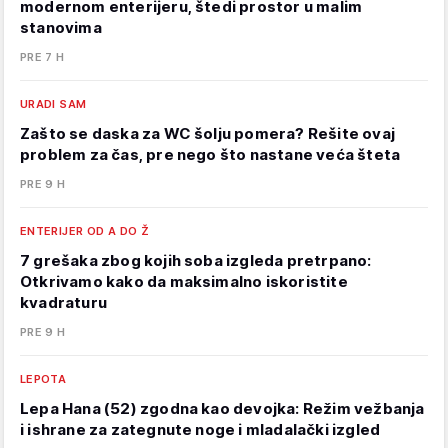
modernom enterijeru, štedi prostor u malim
stanovima
PRE 7 H
URADI SAM
Zašto se daska za WC šolju pomera? Rešite ovaj
problem za čas, pre nego što nastane veća šteta
PRE 9 H
ENTERIJER OD A DO Ž
7 grešaka zbog kojih soba izgleda pretrpano:
Otkrivamo kako da maksimalno iskoristite
kvadraturu
PRE 9 H
LEPOTA
Lepa Hana (52) zgodna kao devojka: Režim vežbanja
i ishrane za zategnute noge i mladalački izgled