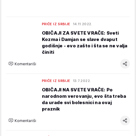
PRIČE IZ SRBIJE
14.11.2022.
OBIČAJI ZA SVETE VRAČE: Sveti
Kozma i Damjan se slave dvaput
godišnje - evo zašto i šta se ne valja
činiti
Komentariši
PRIČE IZ SRBIJE
13.7.2022.
OBIČAJI NA SVETE VRAČE: Po
narodnom verovanju, evo šta treba
da urade svi bolesnici na ovaj
praznik
Komentariši