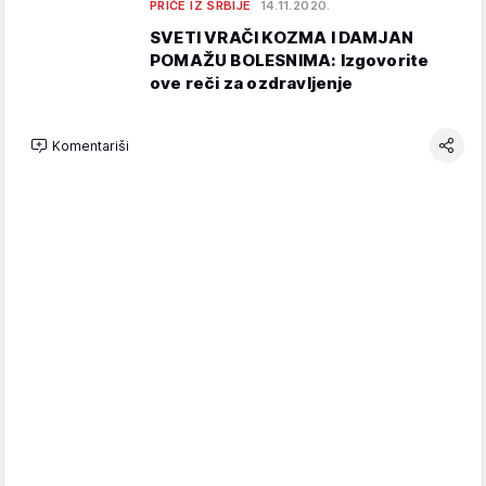
PRIČE IZ SRBIJE
14.11.2020.
SVETI VRAČI KOZMA I DAMJAN
POMAŽU BOLESNIMA: Izgovorite
ove reči za ozdravljenje
Komentariši