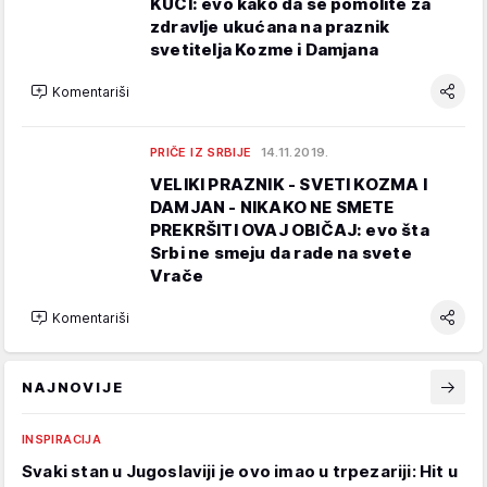
KUĆI: evo kako da se pomolite za
zdravlje ukućana na praznik
svetitelja Kozme i Damjana
Komentariši
PRIČE IZ SRBIJE
14.11.2019.
VELIKI PRAZNIK - SVETI KOZMA I
DAMJAN - NIKAKO NE SMETE
PREKRŠITI OVAJ OBIČAJ: evo šta
Srbi ne smeju da rade na svete
Vrače
Komentariši
NAJNOVIJE
INSPIRACIJA
Svaki stan u Jugoslaviji je ovo imao u trpezariji: Hit u