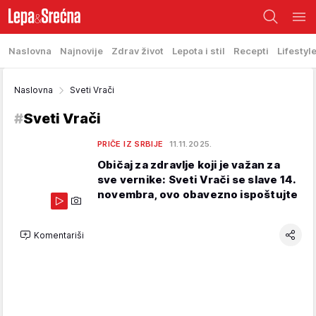
Naslovna
Najnovije
Zdrav život
Lepota i stil
Recepti
Lifestyl
Naslovna
Sveti Vrači
#
Sveti Vrači
PRIČE IZ SRBIJE
11.11.2025.
Običaj za zdravlje koji je važan za
sve vernike: Sveti Vrači se slave 14.
novembra, ovo obavezno ispoštujte
Komentariši