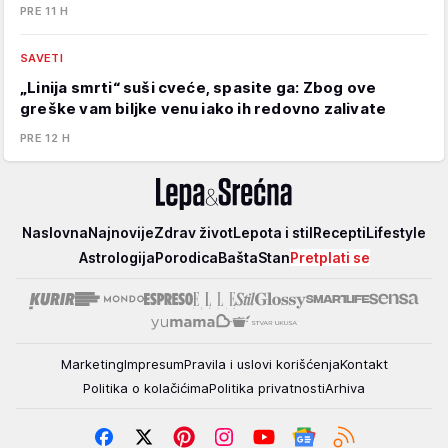
PRE 11 H
SAVETI
„Linija smrti“ suši cveće, spasite ga: Zbog ove
greške vam biljke venu iako ih redovno zalivate
PRE 12 H
Lepa
Naslovna
Najnovije
Zdrav život
Lepota i stil
Recepti
Lifestyle
i
Astrologija
Porodica
Bašta
Stan
Pretplati se
srećna
Marketing
Impresum
Pravila i uslovi korišćenja
Kontakt
Politika o kolačićima
Politika privatnosti
Arhiva