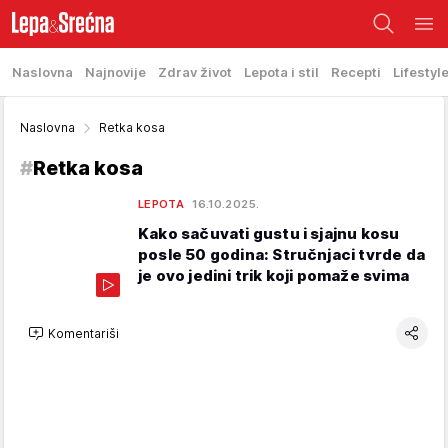
Naslovna
Najnovije
Zdrav život
Lepota i stil
Recepti
Lifestyl
Naslovna
Retka kosa
#
Retka kosa
LEPOTA
16.10.2025.
Kako sačuvati gustu i sjajnu kosu
posle 50 godina: Stručnjaci tvrde da
je ovo jedini trik koji pomaže svima
Komentariši