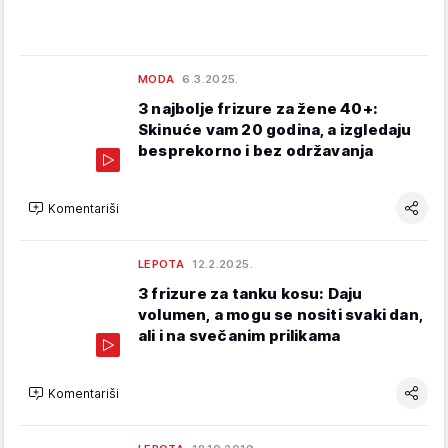
MODA
6.3.2025.
3 najbolje frizure za žene 40+:
Skinuće vam 20 godina, a izgledaju
besprekorno i bez održavanja
Komentariši
LEPOTA
12.2.2025.
3 frizure za tanku kosu: Daju
volumen, a mogu se nositi svaki dan,
ali i na svečanim prilikama
Komentariši