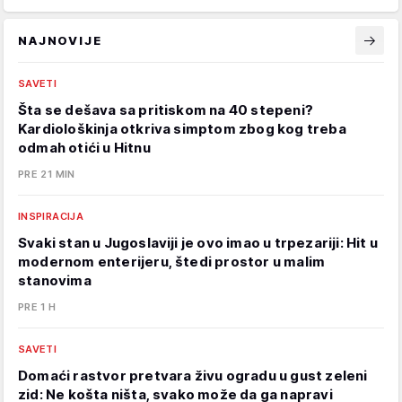
NAJNOVIJE
SAVETI
Šta se dešava sa pritiskom na 40 stepeni?
Kardiološkinja otkriva simptom zbog kog treba
odmah otići u Hitnu
PRE 21 MIN
INSPIRACIJA
Svaki stan u Jugoslaviji je ovo imao u trpezariji: Hit u
modernom enterijeru, štedi prostor u malim
stanovima
PRE 1 H
SAVETI
Domaći rastvor pretvara živu ogradu u gust zeleni
zid: Ne košta ništa, svako može da ga napravi