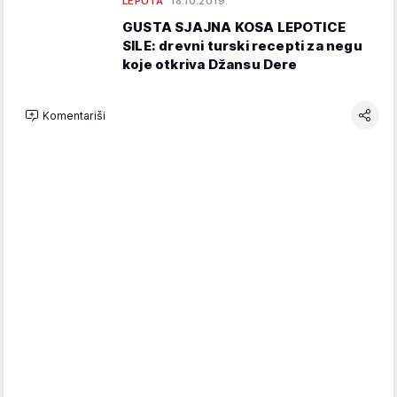
LEPOTA
18.10.2019.
GUSTA SJAJNA KOSA LEPOTICE
SILE: drevni turski recepti za negu
koje otkriva Džansu Dere
Komentariši