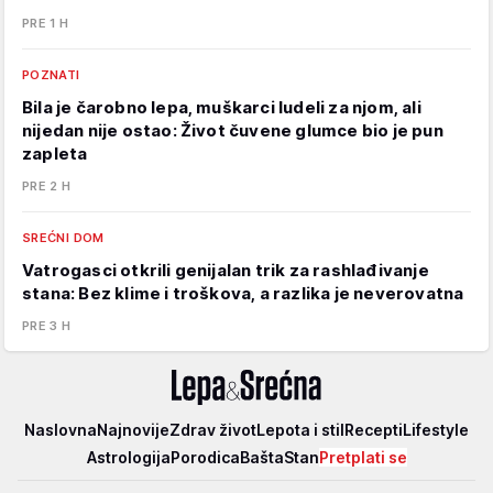
PRE 1 H
POZNATI
Bila je čarobno lepa, muškarci ludeli za njom, ali
nijedan nije ostao: Život čuvene glumce bio je pun
zapleta
PRE 2 H
SREĆNI DOM
Vatrogasci otkrili genijalan trik za rashlađivanje
stana: Bez klime i troškova, a razlika je neverovatna
PRE 3 H
Lepa
Naslovna
Najnovije
Zdrav život
Lepota i stil
Recepti
Lifestyle
i
Astrologija
Porodica
Bašta
Stan
Pretplati se
srećna