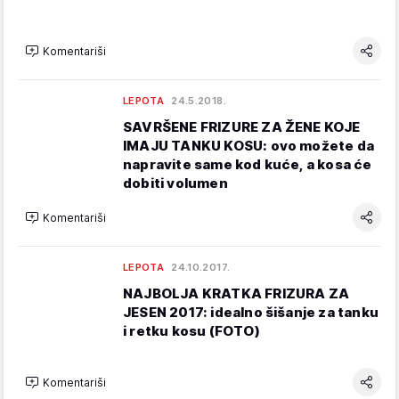
Komentariši
LEPOTA
24.5.2018.
SAVRŠENE FRIZURE ZA ŽENE KOJE
IMAJU TANKU KOSU: ovo možete da
napravite same kod kuće, a kosa će
dobiti volumen
Komentariši
LEPOTA
24.10.2017.
NAJBOLJA KRATKA FRIZURA ZA
JESEN 2017: idealno šišanje za tanku
i retku kosu (FOTO)
Komentariši