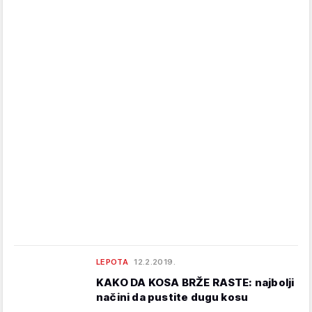
LEPOTA
12.2.2019.
KAKO DA KOSA BRŽE RASTE: najbolji
načini da pustite dugu kosu