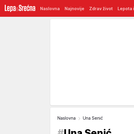
Naslovna
Najnovije
Zdrav život
Lepota i
Naslovna
Una Senić
#
Una Senić