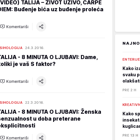
(VIDEO) TALIJA – ŽIVOT UŽIVO, CARPE
DIEM: Buđenje bića uz buđenje proleća
Komentariši
NAJNO
SIHOLOGIJA
24.3.2016.
TALIJA - 8 MINUTA O LJUBAVI: Dame,
ENTERIJE
koliki je vaš S faktor?
Kako iza
svaku p
olakšat
Komentariši
PRE 2 H
SIHOLOGIJA
22.3.2016.
KREATIVN
TALIJA - 8 MINUTA O LJUBAVI: Ženska
Kako spa
senzualnost u doba preterane
insekata
eksplicitnosti
kuglica
PRE 13 H
Komentariši