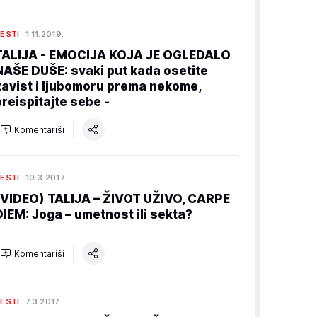
ESTI
1.11.2019.
TALIJA - EMOCIJA KOJA JE OGLEDALO
NAŠE DUŠE: svaki put kada osetite
zavist i ljubomoru prema nekome,
preispitajte sebe -
Komentariši
ESTI
10.3.2017.
(VIDEO) TALIJA – ŽIVOT UŽIVO, CARPE
DIEM: Joga – umetnost ili sekta?
Komentariši
ESTI
7.3.2017.