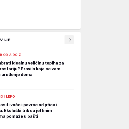
VIJE
R OD A DO Ž
brati idealnu veličinu tepiha za
rostoriju? Pravila koja će vam
i uređenje doma
O I LEPO
siti voće i povrće od ptica i
: Ekološki trik sa jeftinim
ma pomaže u bašti