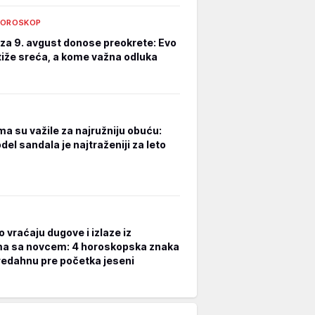
HOROSKOP
za 9. avgust donose preokrete: Evo
iže sreća, a kome važna odluka
a su važile za najružniju obuću:
el sandala je najtraženiji za leto
 vraćaju dugove i izlaze iz
a sa novcem: 4 horoskopska znaka
redahnu pre početka jeseni