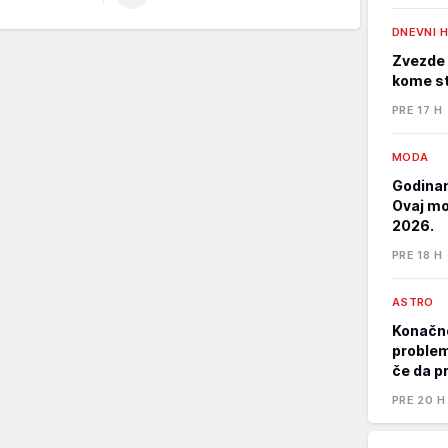
DNEVNI 
Zvezde 
kome st
PRE 17 H
MODA
Godinam
Ovaj mod
2026.
PRE 18 H
ASTRO
Konačno
problem
če da p
PRE 20 H