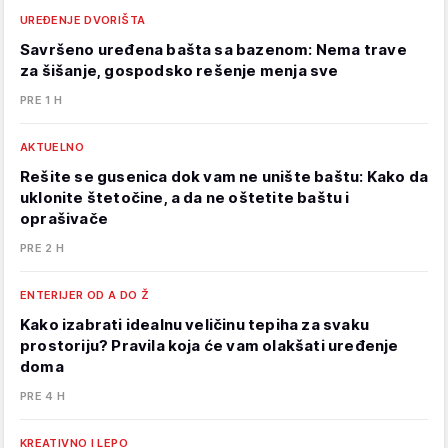
UREĐENJE DVORIŠTA
Savršeno uređena bašta sa bazenom: Nema trave
za šišanje, gospodsko rešenje menja sve
PRE 1 H
AKTUELNO
Rešite se gusenica dok vam ne unište baštu: Kako da
uklonite štetočine, a da ne oštetite baštu i
oprašivače
PRE 2 H
ENTERIJER OD A DO Ž
Kako izabrati idealnu veličinu tepiha za svaku
prostoriju? Pravila koja će vam olakšati uređenje
doma
PRE 4 H
KREATIVNO I LEPO