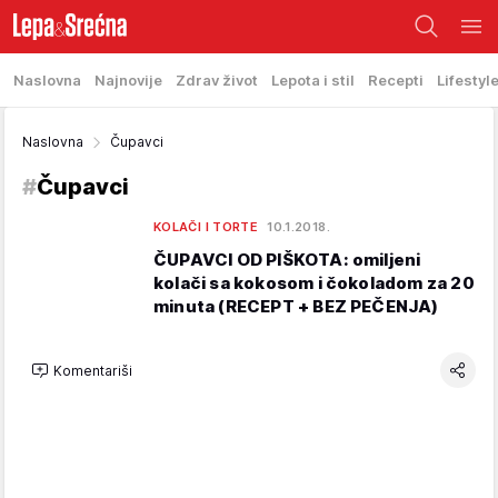
Naslovna
Najnovije
Zdrav život
Lepota i stil
Recepti
Lifestyl
Naslovna
Čupavci
#
Čupavci
KOLAČI I TORTE
10.1.2018.
ČUPAVCI OD PIŠKOTA: omiljeni
kolači sa kokosom i čokoladom za 20
minuta (RECEPT + BEZ PEČENJA)
Komentariši