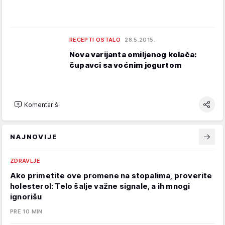
RECEPTI OSTALO
28.5.2015.
Nova varijanta omiljenog kolača:
čupavci sa voćnim jogurtom
Komentariši
NAJNOVIJE
ZDRAVLJE
Ako primetite ove promene na stopalima, proverite
holesterol: Telo šalje važne signale, a ih mnogi
ignorišu
PRE 10 MIN