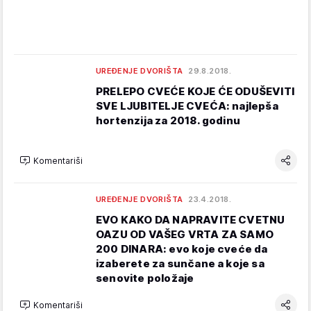
UREĐENJE DVORIŠTA
29.8.2018.
PRELEPO CVEĆE KOJE ĆE ODUŠEVITI
SVE LJUBITELJE CVEĆA: najlepša
hortenzija za 2018. godinu
Komentariši
UREĐENJE DVORIŠTA
23.4.2018.
EVO KAKO DA NAPRAVITE CVETNU
OAZU OD VAŠEG VRTA ZA SAMO
200 DINARA: evo koje cveće da
izaberete za sunčane a koje sa
senovite položaje
Komentariši