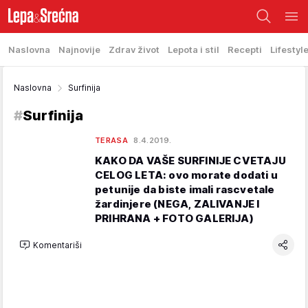
Naslovna
Najnovije
Zdrav život
Lepota i stil
Recepti
Lifestyl
Naslovna
Surfinija
#
Surfinija
TERASA
8.4.2019.
KAKO DA VAŠE SURFINIJE CVETAJU
CELOG LETA: ovo morate dodati u
petunije da biste imali rascvetale
žardinjere (NEGA, ZALIVANJE I
PRIHRANA + FOTO GALERIJA)
Komentariši