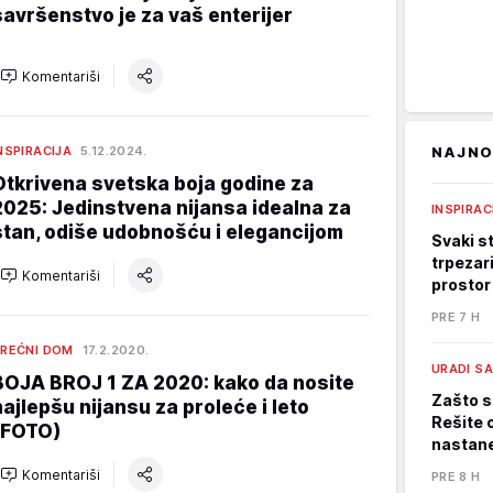
savršenstvo je za vaš enterijer
Komentariši
NSPIRACIJA
5.12.2024.
NAJNO
Otkrivena svetska boja godine za
2025: Jedinstvena nijansa idealna za
INSPIRAC
stan, odiše udobnošću i elegancijom
Svaki st
trpezari
Komentariši
prostor
PRE 7 H
REĆNI DOM
17.2.2020.
URADI S
BOJA BROJ 1 ZA 2020: kako da nosite
Zašto s
najlepšu nijansu za proleće i leto
Rešite 
(FOTO)
nastane
Komentariši
PRE 8 H