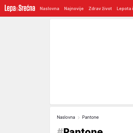
Naslovna
Najnovije
Zdrav život
Lepota i
Naslovna
Pantone
#
Pantone