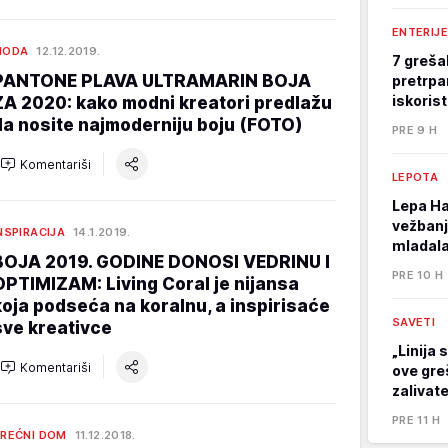
ENTERIJE
MODA
12.12.2019.
7 greša
PANTONE PLAVA ULTRAMARIN BOJA
pretrpa
iskoris
ZA 2020: kako modni kreatori predlažu
da nosite najmoderniju boju (FOTO)
PRE 9 H
Komentariši
LEPOTA
Lepa Ha
vežbanj
NSPIRACIJA
14.1.2019.
mladala
BOJA 2019. GODINE DONOSI VEDRINU I
PRE 10 H
OPTIMIZAM: Living Coral je nijansa
koja podseća na koralnu, a inspirisaće
SAVETI
sve kreativce
„Linija 
Komentariši
ove gre
zalivat
PRE 11 H
REĆNI DOM
11.12.2018.