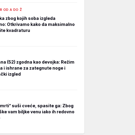
R OD A DO Ž
ka zbog kojih soba izgleda
no: Otkrivamo kako da maksimalno
tite kvadraturu
na (52) zgodna kao devojka: Režim
a i ishrane za zategnute noge i
čki izgled
smrti“ suši cveće, spasite ga: Zbog
ške vam biljke venu iako ih redovno
e