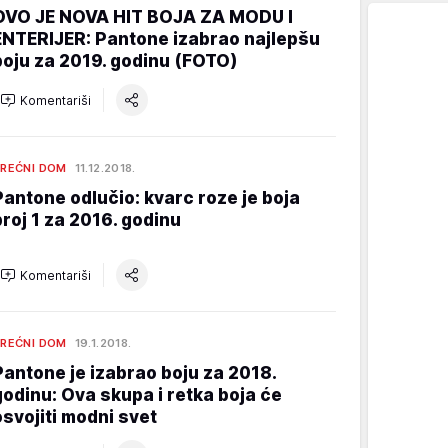
OVO JE NOVA HIT BOJA ZA MODU I
ENTERIJER: Pantone izabrao najlepšu
boju za 2019. godinu (FOTO)
Komentariši
REĆNI DOM
11.12.2018.
Pantone odlučio: kvarc roze je boja
broj 1 za 2016. godinu
Komentariši
REĆNI DOM
19.1.2018.
Pantone je izabrao boju za 2018.
godinu: Ova skupa i retka boja će
osvojiti modni svet