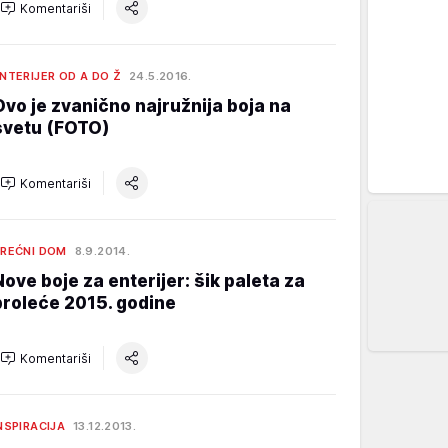
Komentariši
NTERIJER OD A DO Ž
24.5.2016.
Ovo je zvanično najružnija boja na
svetu (FOTO)
Komentariši
REĆNI DOM
8.9.2014.
Nove boje za enterijer: šik paleta za
proleće 2015. godine
Komentariši
NSPIRACIJA
13.12.2013.