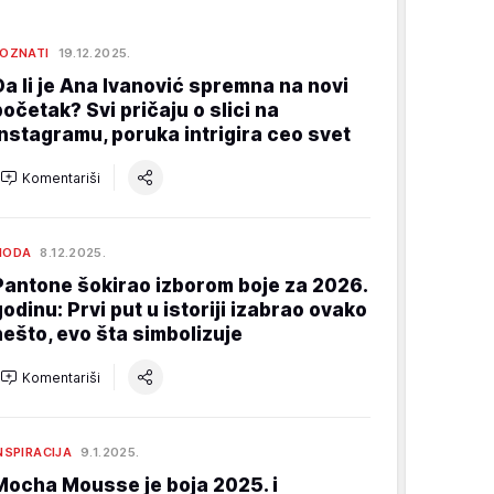
OZNATI
19.12.2025.
Da li je Ana Ivanović spremna na novi
početak? Svi pričaju o slici na
Instagramu, poruka intrigira ceo svet
Komentariši
MODA
8.12.2025.
Pantone šokirao izborom boje za 2026.
godinu: Prvi put u istoriji izabrao ovako
nešto, evo šta simbolizuje
Komentariši
NSPIRACIJA
9.1.2025.
Mocha Mousse je boja 2025. i