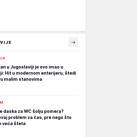
VIJE
IJA
an u Jugoslaviji je ovo imao u
ji: Hit u modernom enterijeru, štedi
 u malim stanovima
AM
e daska za WC šolju pomera?
ovaj problem za čas, pre nego što
 veća šteta