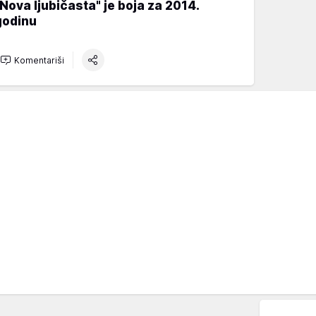
"Nova ljubičasta" je boja za 2014.
godinu
Komentariši