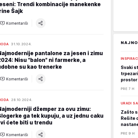
jeseni: Trendi kombinacije manekenke
Irine Šajk
Komentariši
NAJNO
MODA
31.10.2024.
Najmodernije pantalone za jesen i zimu
INSPIRAC
2024: Nisu "balon" ni farmerke, a
udobne su kao trenerke
Svaki st
trpezari
Komentariši
prostor
PRE 7 H
MODA
28.10.2024.
URADI S
Najmoderniji džemper za ovu zimu:
Zašto s
Blogerke ga tek kupuju, a uz jednu caku
Rešite 
 vi ćete biti u trendu
nastane
PRE 9 H
Komentariši