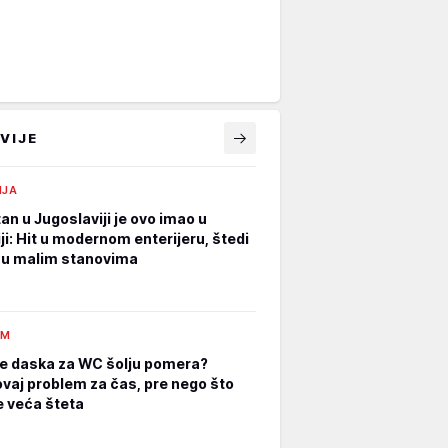
VIJE
IJA
an u Jugoslaviji je ovo imao u
ji: Hit u modernom enterijeru, štedi
 u malim stanovima
AM
e daska za WC šolju pomera?
ovaj problem za čas, pre nego što
 veća šteta