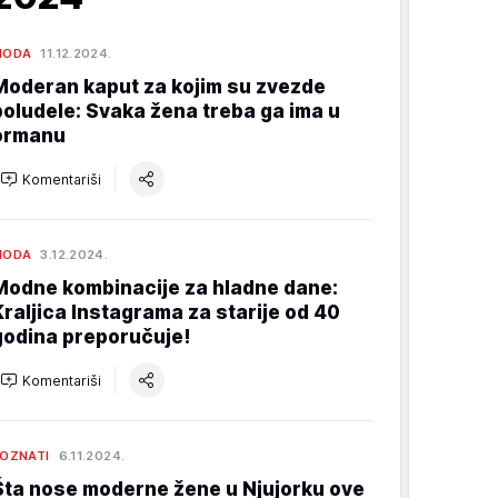
MODA
11.12.2024.
Moderan kaput za kojim su zvezde
poludele: Svaka žena treba ga ima u
ormanu
Komentariši
MODA
3.12.2024.
Modne kombinacije za hladne dane:
Kraljica Instagrama za starije od 40
godina preporučuje!
Komentariši
OZNATI
6.11.2024.
Šta nose moderne žene u Njujorku ove