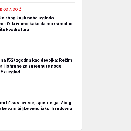
R OD A DO Ž
ka zbog kojih soba izgleda
no: Otkrivamo kako da maksimalno
tite kvadraturu
na (52) zgodna kao devojka: Režim
a i ishrane za zategnute noge i
čki izgled
smrti“ suši cveće, spasite ga: Zbog
ške vam biljke venu iako ih redovno
e