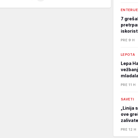
ENTERIJE
7 greša
pretrpa
iskoris
PRE 9 H
LEPOTA
Lepa Ha
vežbanj
mladala
PRE 11 H
SAVETI
„Linija 
ove gre
zalivat
PRE 12 H