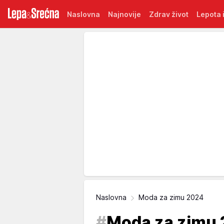
Naslovna
Najnovije
Zdrav život
Lepota i
Naslovna
Moda za zimu 2024
#
Moda za zimu