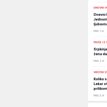
DNEVNI 
Dnevni 
Jednom 
ljubavn
PRE 1 H
PRIČE IZ
Srpkinj
žena da
PRE 2 H
SREĆNI 
Koliko s
Lekar o
priliko
PRE 3 H