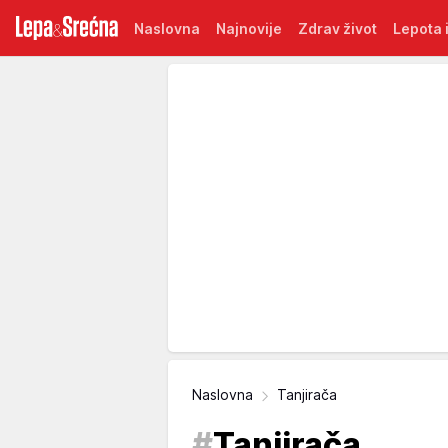
Naslovna
Najnovije
Zdrav život
Lepota i
Naslovna
Tanjirača
#
Tanjirača