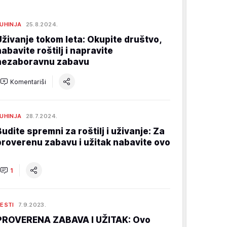
UHINJA
25.8.2024.
Uživanje tokom leta: Okupite društvo,
nabavite roštilj i napravite
nezaboravnu zabavu
Komentariši
UHINJA
28.7.2024.
Budite spremni za roštilj i uživanje: Za
proverenu zabavu i užitak nabavite ovo
1
ESTI
7.9.2023.
PROVERENA ZABAVA I UŽITAK: Ovo