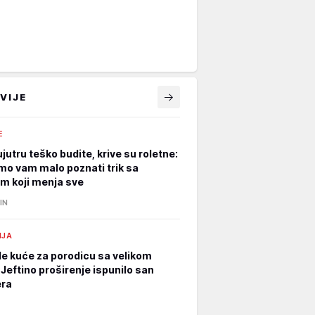
VIJE
E
jutru teško budite, krive su roletne:
mo vam malo poznati trik sa
m koji menja sve
IN
IJA
e kuće za porodicu sa velikom
Jeftino proširenje ispunilo san
era