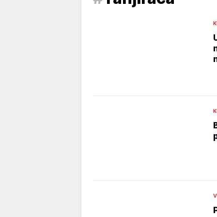
K
K
V