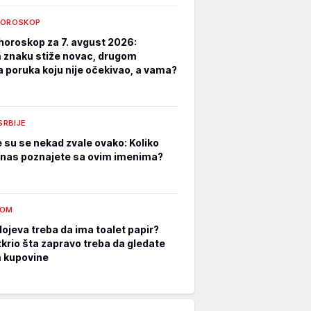
HOROSKOP
horoskop za 7. avgust 2026:
znaku stiže novac, drugom
a poruka koju nije očekivao, a vama?
 SRBIJE
e su se nekad zvale ovako: Koliko
nas poznajete sa ovim imenima?
DOM
lojeva treba da ima toalet papir?
tkrio šta zapravo treba da gledate
m kupovine