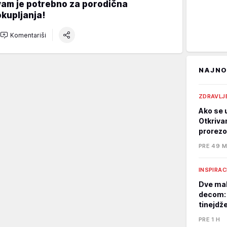
vam je potrebno za porodična
okupljanja!
Komentariši
NAJNO
ZDRAVLJ
Ako se u
Otkriva
prorezo
PRE 49 M
INSPIRAC
Dve mal
decom: 
tinejdž
PRE 1 H