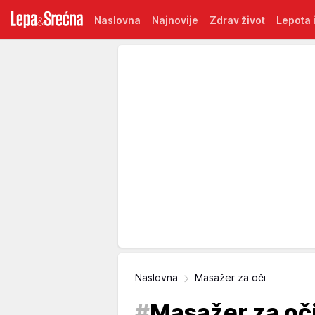
Naslovna
Najnovije
Zdrav život
Lepota i
Naslovna
Masažer za oči
#
Masažer za oč