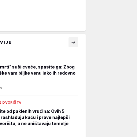
VIJE
smrti“ suši cveće, spasite ga: Zbog
ške vam biljke venu iako ih redovno
e
IN
E DVORIŠTA
te od paklenih vrućina: Ovih 5
 rashlađuju kuću i prave najlepši
vorištu, a ne uništavaju temelje