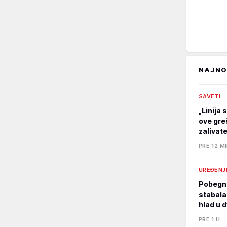
NAJNO
SAVETI
„Linija 
ove gre
zalivat
PRE 12 M
UREĐENJ
Pobegni
stabala
hlad u d
PRE 1 H