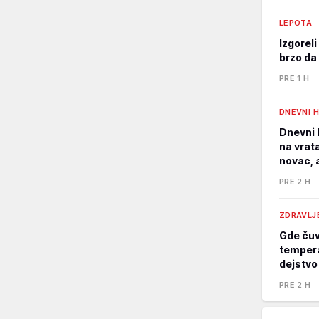
LEPOTA
Izgorel
brzo da 
PRE 1 H
DNEVNI 
Dnevni 
na vrat
novac, 
PRE 2 H
ZDRAVLJ
Gde čuv
tempera
dejstvo
PRE 2 H