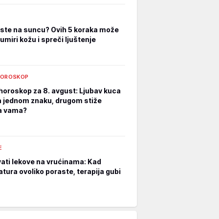
i ste na suncu? Ovih 5 koraka može
umiri kožu i spreči ljuštenje
HOROSKOP
horoskop za 8. avgust: Ljubav kuca
a jednom znaku, drugom stiže
a vama?
E
ati lekove na vrućinama: Kad
tura ovoliko poraste, terapija gubi