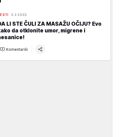
ESTI
3.2.2023.
DA LI STE ČULI ZA MASAŽU OČIJU? Evo
kako da otklonite umor, migrene i
nesanice!
Komentariši