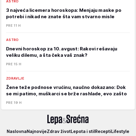
ASTRO
3 najveća licemera horoskopa: Menjaju maske po
potrebi i nikad ne znate šta vam stvarno misle
PRE 11 H
ASTRO
Dnevni horoskop za 10. avgust: Rakovi rešavaju
veliku dilemu, a šta čeka vaš znak?
PRE 15 H
ZDRAVLJE
Žene teže podnose vrućinu, naučno dokazano: Dok
se mi patimo, muškarci se brže rashlade, evo zašto
PRE 19 H
Lepa
Naslovna
Najnovije
Zdrav život
Lepota i stil
Recepti
Lifestyle