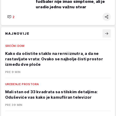
fudbaler nije imao simptome, ali je
uradio jednu važnu stvar
2
NAJNOVIJE
SREĆNI DOM
Kako da očistite staklo na rerni iznutra, a da ne
rastavljate vrata: Ovako se najbolje čisti prostor
između dve ploče
PRE 9 MIN
UREĐENJE PROSTORA
Mali stan od 33 kvadrata sa stilskim detaljima:
Oduševiće vas kako je kamufliran televizor
PRE 39 MIN