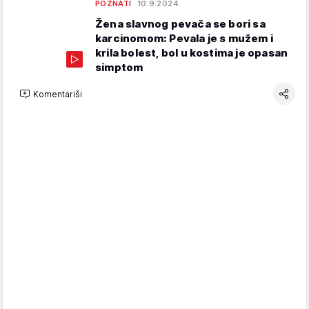
POZNATI
10.9.2024.
Žena slavnog pevača se bori sa
karcinomom: Pevala je s mužem i
krila bolest, bol u kostima je opasan
simptom
Komentariši