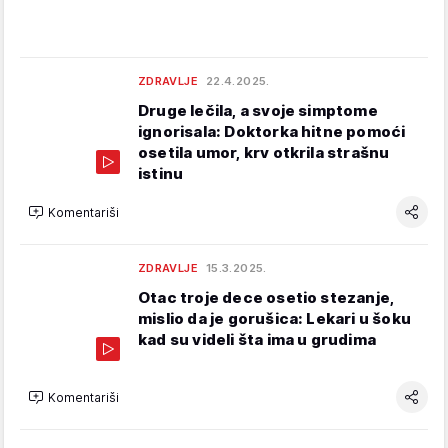
ZDRAVLJE
22.4.2025.
Druge lečila, a svoje simptome
ignorisala: Doktorka hitne pomoći
osetila umor, krv otkrila strašnu
istinu
Komentariši
ZDRAVLJE
15.3.2025.
Otac troje dece osetio stezanje,
mislio da je gorušica: Lekari u šoku
kad su videli šta ima u grudima
Komentariši