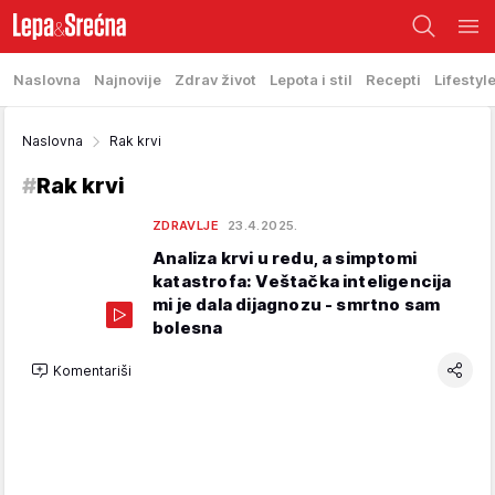
Naslovna
Najnovije
Zdrav život
Lepota i stil
Recepti
Lifestyl
Naslovna
Rak krvi
#
Rak krvi
ZDRAVLJE
23.4.2025.
Analiza krvi u redu, a simptomi
katastrofa: Veštačka inteligencija
mi je dala dijagnozu - smrtno sam
bolesna
Komentariši