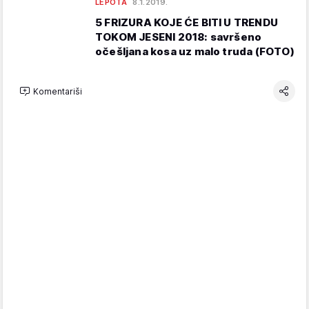
LEPOTA
8.1.2019.
5 FRIZURA KOJE ĆE BITI U TRENDU
TOKOM JESENI 2018: savršeno
očešljana kosa uz malo truda (FOTO)
Komentariši