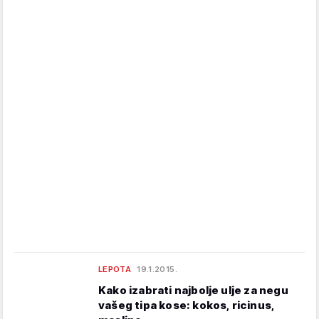
LEPOTA
19.1.2015.
Kako izabrati najbolje ulje za negu
vašeg tipa kose: kokos, ricinus,