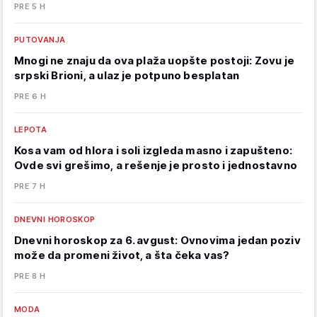
PRE 5 H
PUTOVANJA
Mnogi ne znaju da ova plaža uopšte postoji: Zovu je
srpski Brioni, a ulaz je potpuno besplatan
PRE 6 H
LEPOTA
Kosa vam od hlora i soli izgleda masno i zapušteno:
Ovde svi grešimo, a rešenje je prosto i jednostavno
PRE 7 H
DNEVNI HOROSKOP
Dnevni horoskop za 6. avgust: Ovnovima jedan poziv
može da promeni život, a šta čeka vas?
PRE 8 H
MODA