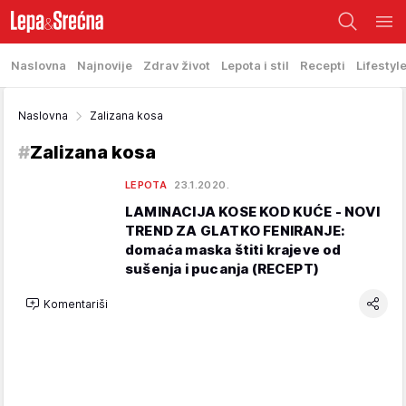
Naslovna
Najnovije
Zdrav život
Lepota i stil
Recepti
Lifestyl
Naslovna
Zalizana kosa
#
Zalizana kosa
LEPOTA
23.1.2020.
LAMINACIJA KOSE KOD KUĆE - NOVI
TREND ZA GLATKO FENIRANJE:
domaća maska štiti krajeve od
sušenja i pucanja (RECEPT)
Komentariši