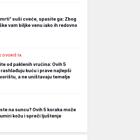
smrti“ suši cveće, spasite ga: Zbog
ške vam biljke venu iako ih redovno
e
E DVORIŠTA
te od paklenih vrućina: Ovih 5
 rashlađuju kuću i prave najlepši
vorištu, a ne uništavaju temelje
i ste na suncu? Ovih 5 koraka može
umiri kožu i spreči ljuštenje