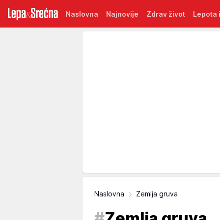
Naslovna
Najnovije
Zdrav život
Lepota i
Naslovna
Zemlja gruva
#
Zemlja gruva