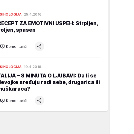
SIHOLOGIJA
25.4.2016.
RECEPT ZA EMOTIVNI USPEH: Strpljen,
voljen, spasen
Komentariši
SIHOLOGIJA
19.4.2016.
TALIJA – 8 MINUTA O LJUBAVI: Da li se
devojke sređuju radi sebe, drugarica ili
muškaraca?
Komentariši