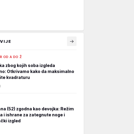
VIJE
R OD A DO Ž
ka zbog kojih soba izgleda
no: Otkrivamo kako da maksimalno
tite kvadraturu
N
na (52) zgodna kao devojka: Režim
a i ishrane za zategnute noge i
čki izgled