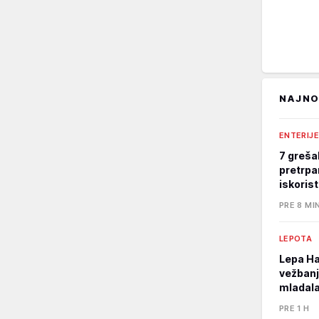
NAJNO
ENTERIJE
7 greša
pretrpa
iskoris
PRE 8 MI
LEPOTA
Lepa Ha
vežbanj
mladala
PRE 1 H