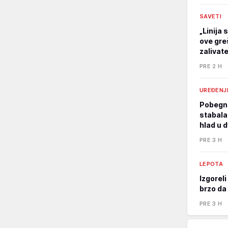
SAVETI
„Linija 
ove gre
zalivat
PRE 2 H
UREĐENJ
Pobegni
stabala
hlad u d
PRE 3 H
LEPOTA
Izgorel
brzo da 
PRE 3 H