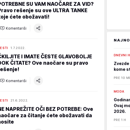
POTREBNE SU VAM NAOČARE ZA VID?
Pravo rešenje su ove ULTRA TANKE
koje ćete obožavati!
Komentariši
NAJNO
ESTI
1.7.2022.
DNEVNI 
ČKILJITE I IMATE ČESTE GLAVOBOLJE
DOK ČITATE? Ove naočare su pravo
Zvezde 
rešenje!
kome st
PRE 10 M
Komentariši
MODA
Godinam
ESTI
21.6.2022.
Ovaj mod
NE NAPREŽITE OČI BEZ POTREBE: Ove
2026.
naočare za čitanje ćete obožavati da
PRE 1 H
nosite