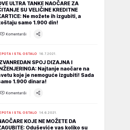
OVE ULTRA TANKE NAOČARE ZA
ČITANJE SU VELIČINE KREDITNE
KARTICE: Ne možete ih izgubiti, a
koštaju samo 1.900 din!
Komentariši
EPOTA I STIL OSTALO
16.7.2021.
IZVANREDAN SPOJ DIZAJNA I
INŽENJERINGA: Najtanje naočare na
svetu koje je nemoguće izgubiti! Sada
samo 1.900 dinara!
Komentariši
EPOTA I STIL OSTALO
14.6.2021.
NAOČARE KOJE NE MOŽETE DA
ZAGUBITE: Oduševiće vas koliko su