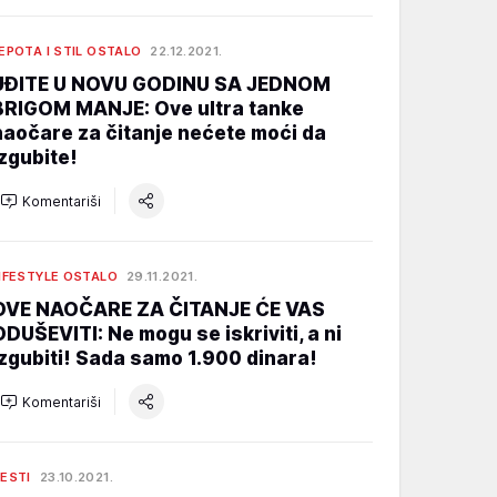
EPOTA I STIL OSTALO
22.12.2021.
UĐITE U NOVU GODINU SA JEDNOM
BRIGOM MANJE: Ove ultra tanke
naočare za čitanje nećete moći da
izgubite!
Komentariši
IFESTYLE OSTALO
29.11.2021.
OVE NAOČARE ZA ČITANJE ĆE VAS
ODUŠEVITI: Ne mogu se iskriviti, a ni
izgubiti! Sada samo 1.900 dinara!
Komentariši
ESTI
23.10.2021.