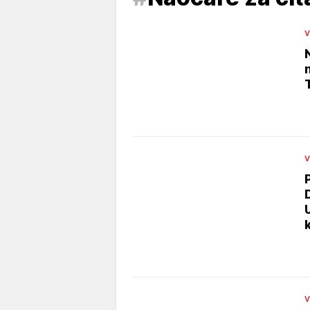
V
V
V