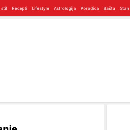
 stil
Recepti
Lifestyle
Astrologija
Porodica
Bašta
Stan
anje