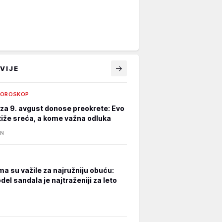
VIJE
HOROSKOP
za 9. avgust donose preokrete: Evo
iže sreća, a kome važna odluka
IN
a su važile za najružniju obuću:
el sandala je najtraženiji za leto