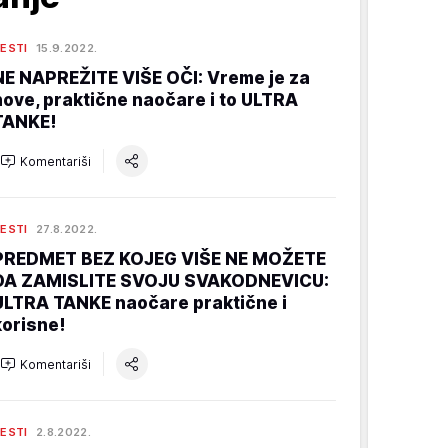
ESTI
15.9.2022.
NE NAPREŽITE VIŠE OČI: Vreme je za
nove, praktične naočare i to ULTRA
TANKE!
Komentariši
ESTI
27.8.2022.
PREDMET BEZ KOJEG VIŠE NE MOŽETE
DA ZAMISLITE SVOJU SVAKODNEVICU:
ULTRA TANKE naočare praktične i
korisne!
Komentariši
ESTI
2.8.2022.