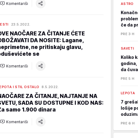
Komentariši
ASTRO
Konačno
problem
ESTI
23.5.2022.
če da p
OVE NAOČARE ZA ČITANJE ĆETE
PRE 3 H
OBOŽAVATI DA NOSITE: Lagane,
neprimetne, ne pritiskaju glavu,
SAVETI
oduševićete se
Koliko k
godina, 
Komentariši
da čuva
PRE 5 H
EPOTA I STIL OSTALO
8.5.2022.
LEPOTA
NAOČARE ZA ČITANJE, NAJTANJE NA
7 greša
SVETU, SADA SU DOSTUPNE I KOD NAS:
lošije p
Za samo 1.900 dinara
oduzima
Komentariši
PRE 6 H