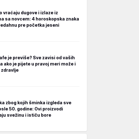
 vraćaju dugove i izlaze iz
a sa novcem: 4 horoskopska znaka
redahnu pre početka jeseni
afe je previše? Sve zavisi od vaših
a ako je pijete u pravoj meri može i
 zdravlje
ka zbog kojih šminka izgleda sve
osle 50. godine: Ovi proizvodi
ju svežinu i ističu bore