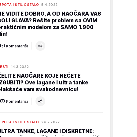
EPOTA I STIL OSTALO
5.4.2022.
NE VIDITE DOBRO, A OD NAOČARA VAS
BOLI GLAVA? Rešite problem sa OVIM
praktičnim modelom za SAMO 1.900
din!
Komentariši
ESTI
14.3.2022.
ŽELITE NAOČARE KOJE NEĆETE
IZGUBITI? Ove lagane i ultra tanke
olakšaće vam svakodnevnicu!
Komentariši
EPOTA I STIL OSTALO
26.2.2022.
ULTRA TANKE, LAGANE I DISKRETNE: