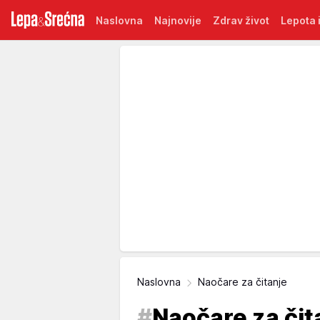
Naslovna
Najnovije
Zdrav život
Lepota i
Naslovna
Naočare za čitanje
#
Naočare za čit