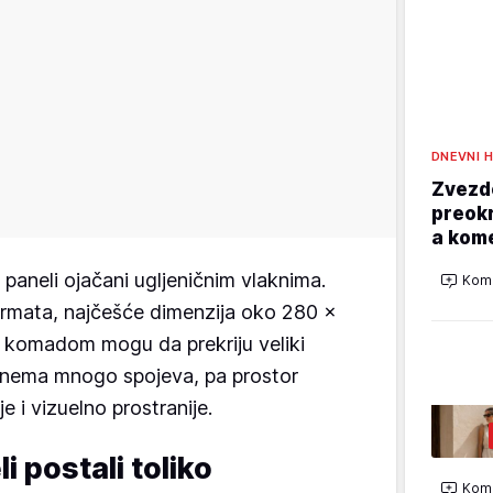
DNEVNI 
Zvezd
preokr
a kom
paneli ojačani ugljeničnim vlaknima.
Kome
ormata, najčešće dimenzija oko 280 ×
m komadom mogu da prekriju veliki
e nema mnogo spojeva, pa prostor
e i vizuelno prostranije.
i postali toliko
Kome