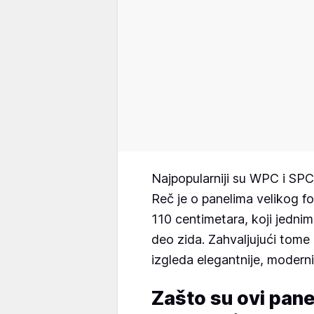
Najpopularniji su WPC i SPC 
Reč je o panelima velikog f
110 centimetara, koji jedni
deo zida. Zahvaljujući tom
izgleda elegantnije, modernij
Zašto su ovi panel