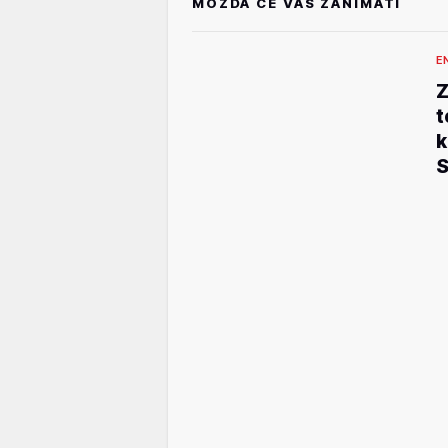
MOŽDA ĆE VAS ZANIMATI
E
Z
t
k
S