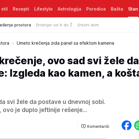
 stil
Recepti
Lifestyle
Astrologija
Porodica
Bašta
Stan
eđenje prostora
Enterijer od A do Ž
Srećni dom
stora
Umeto krečenja zida panel sa efektom kamena
krečenje, ovo sad svi žele da
e: Izgleda kao kamen, a košt
a svi žele da postave u dnevnoj sobi.
ovo je duplo jeftinije rešenje...
Komentariši