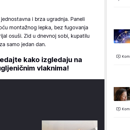
 jednostavna i brza ugradnja. Paneli
moću montažnog lepka, bez fugovanja
jal osuši. Zid u dnevnoj sobi, kupatilu
i za samo jedan dan.
Kome
ledajte kako izgledaju na
ugljeničnim vlaknima!
Kome