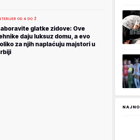
NTERIJER OD A DO Ž
aboravite glatke zidove: Ove
ehnike daju luksuz domu, a evo
oliko za njih naplaćuju majstori u
rbiji
NAJNO