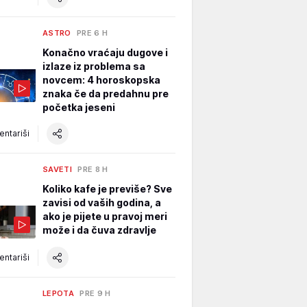
ASTRO
PRE 6 H
Konačno vraćaju dugove i
izlaze iz problema sa
novcem: 4 horoskopska
znaka če da predahnu pre
početka jeseni
ntariši
SAVETI
PRE 8 H
Koliko kafe je previše? Sve
zavisi od vaših godina, a
ako je pijete u pravoj meri
može i da čuva zdravlje
ntariši
LEPOTA
PRE 9 H