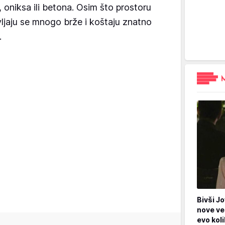
 oniksa ili betona. Osim što prostoru
vljaju se mnogo brže i koštaju znatno
.
Bivši Jo
nove ve
evo kol