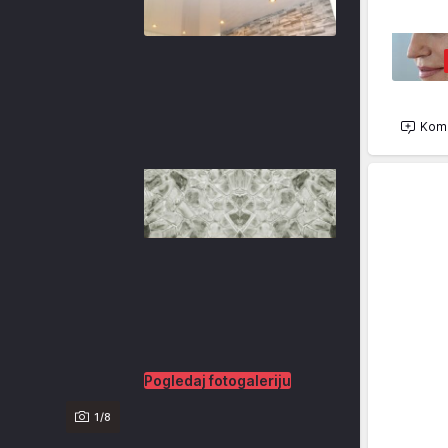
Kome
Pogledaj fotogaleriju
1/8