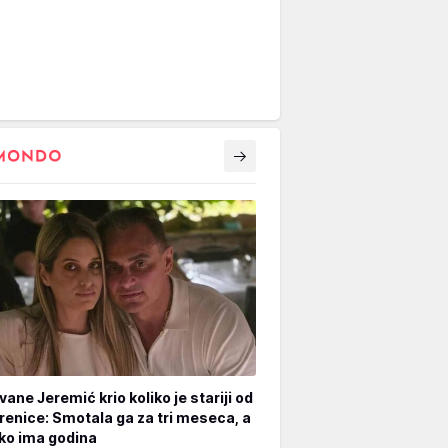
vane Jeremić krio koliko je stariji od
renice: Smotala ga za tri meseca, a
iko ima godina