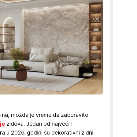
doma, možda je vreme da zaboravite
je
zidova. Jedan od najvećih
ra u 2026. godini su dekorativni zidni