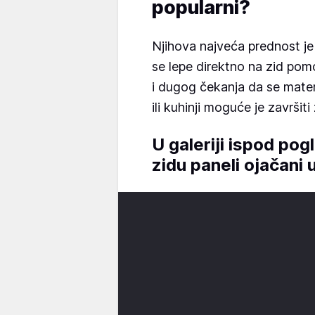
popularni?
Njihova najveća prednost je
se lepe direktno na zid po
i dugog čekanja da se materi
ili kuhinji moguće je završit
U galeriji ispod pog
zidu paneli ojačani 