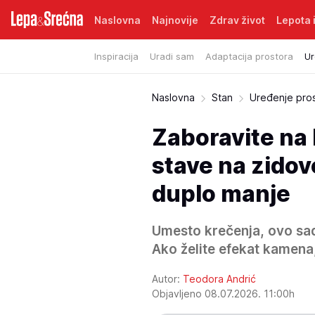
Naslovna
Najnovije
Zdrav život
Lepota i
Inspiracija
Uradi sam
Adaptacija prostora
Ur
Naslovna
Stan
Uređenje pro
Zaboravite na 
stave na zidov
duplo manje
Umesto krečenja, ovo sad
Ako želite efekat kamena, 
Autor:
Teodora Andrić
Objavljeno 08.07.2026. 11:00h