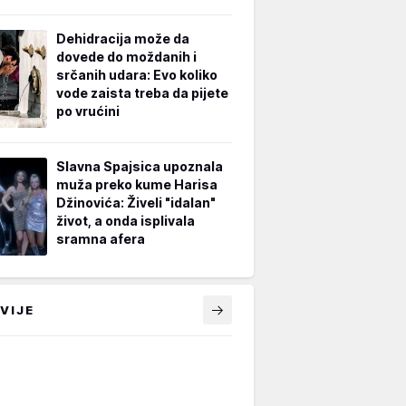
Dehidracija može da
dovede do moždanih i
srčanih udara: Evo koliko
vode zaista treba da pijete
po vrućini
Slavna Spajsica upoznala
muža preko kume Harisa
Džinovića: Živeli "idalan"
život, a onda isplivala
sramna afera
VIJE