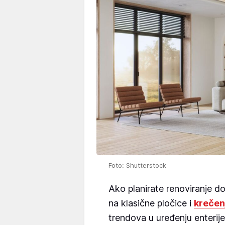
Foto: Shutterstock
Ako planirate renoviranje 
na klasične pločice i
krečen
trendova u uređenju enterije