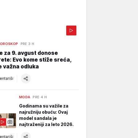
HOROSKOP
PRE 3 H
e za 9. avgust donose
ete: Evo kome stiže sreća,
e važna odluka
ntariši
MODA
PRE 4 H
Godinama su važile za
najružniju obuću: Ovaj
model sandala je
najtraženiji za leto 2026.
ntariši