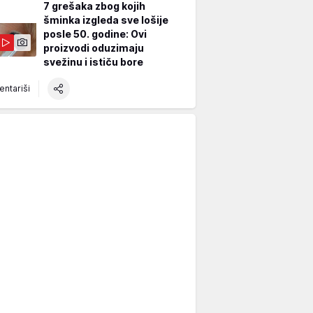
7 grešaka zbog kojih
šminka izgleda sve lošije
posle 50. godine: Ovi
proizvodi oduzimaju
svežinu i ističu bore
ntariši