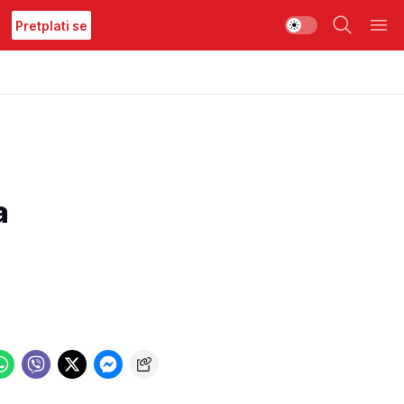
Pretplati se
a