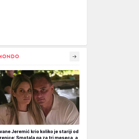
vane Jeremić krio koliko je stariji od
renice: Smotala ga za tri meseca, a