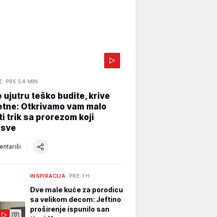
E
PRE 54 MIN
 ujutru teško budite, krive
etne: Otkrivamo vam malo
i trik sa prorezom koji
 sve
ntariši
INSPIRACIJA
PRE 1 H
Dve male kuće za porodicu
sa velikom decom: Jeftino
proširenje ispunilo san