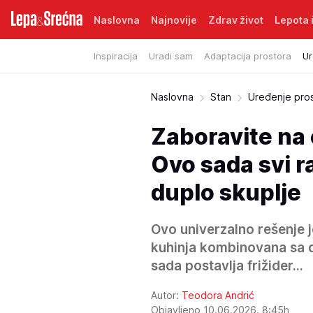
Naslovna
Najnovije
Zdrav život
Lepota i
Inspiracija
Uradi sam
Adaptacija prostora
Ur
Naslovna
Stan
Uređenje pro
Zaboravite na 
Ovo sada svi ra
duplo skuplje
Ovo univerzalno rešenje 
kuhinja kombinovana sa 
sada postavlja frižider...
Autor:
Teodora Andrić
Objavljeno 10.06.2026. 8:45h