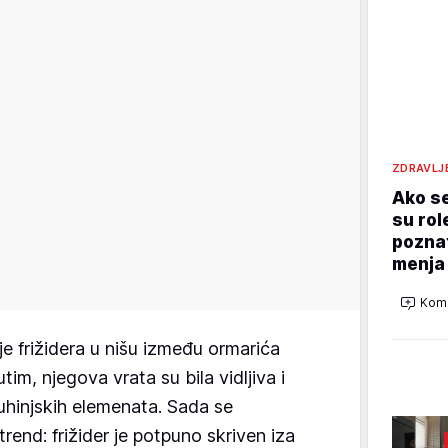
ZDRAVLJ
Ako se
su rol
poznat
menja
Kome
e frižidera u nišu između ormarića
im, njegova vrata su bila vidljiva i
uhinjskih elemenata. Sada se
trend: frižider je potpuno skriven iza