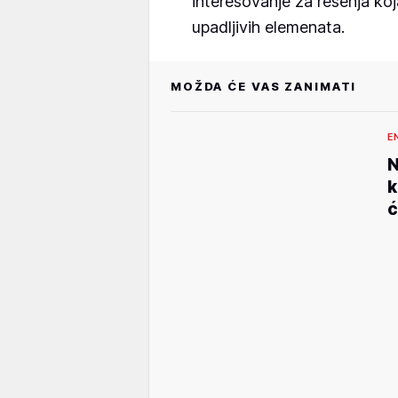
interesovanje za rešenja koja
upadljivih elemenata.
MOŽDA ĆE VAS ZANIMATI
E
N
k
ć