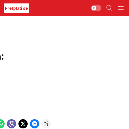
Pretplati se
: