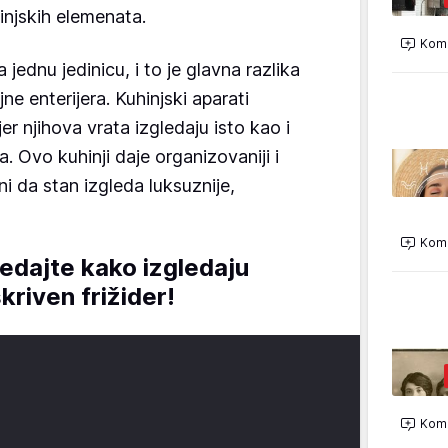
injskih elemenata.
Kome
ednu jedinicu, i to je glavna razlika
e enterijera. Kuhinjski aparati
jer njihova vrata izgledaju isto kao i
. Ovo kuhinji daje organizovaniji i
ini da stan izgleda luksuznije,
Kome
ledajte kako izgledaju
kriven frižider!
Kome