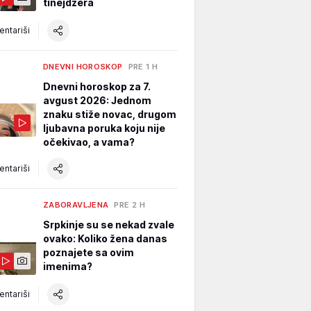
tinejdžera
ntariši
DNEVNI HOROSKOP
PRE 1 H
Dnevni horoskop za 7.
avgust 2026: Jednom
znaku stiže novac, drugom
ljubavna poruka koju nije
očekivao, a vama?
ntariši
ZABORAVLJENA
PRE 2 H
Srpkinje su se nekad zvale
ovako: Koliko žena danas
poznajete sa ovim
imenima?
ntariši