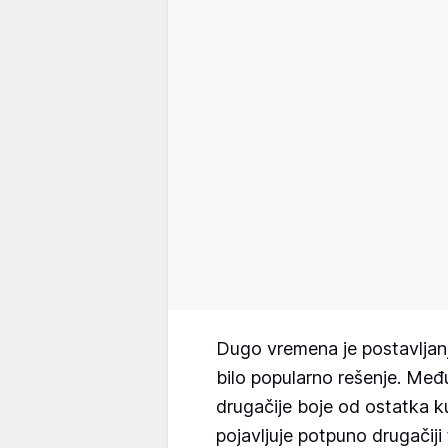
Dugo vremena je postavljanj
bilo popularno rešenje. Međut
drugačije boje od ostatka k
pojavljuje potpuno drugačiji 