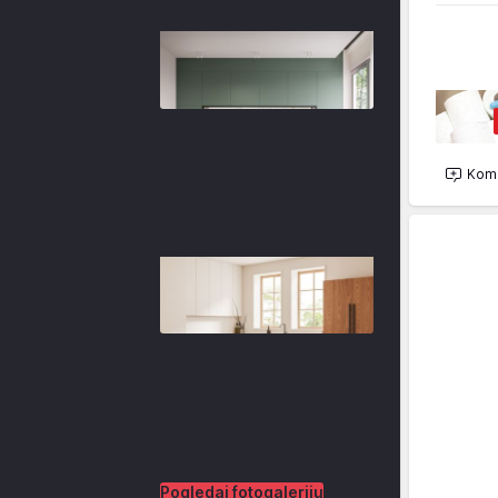
Kome
Pogledaj fotogaleriju