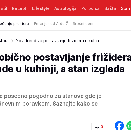
 stil
Recepti
Lifestyle
Astrologija
Porodica
Bašta
Stan
eđenje prostora
Enterijer od A do Ž
Srećni dom
stora
Novi trend za postavljanje frižidera u kuhinji
obično postavljanje frižidera
de u kuhinji, a stan izgleda
je posebno pogodno za stanove gde je
dnevnim boravkom. Saznajte kako se
3