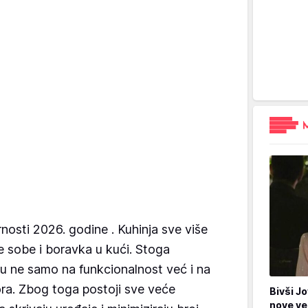
nosti 2026. godine . Kuhinja sve više
 sobe i boravka u kući. Stoga
ju ne samo na funkcionalnost već i na
ra. Zbog toga postoji sve veće
Bivši Jo
nove ve