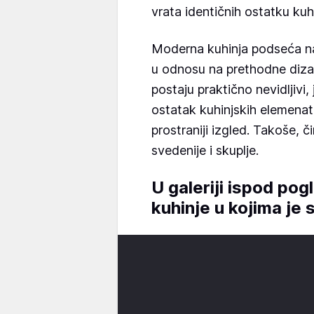
vrata identičnih ostatku kuh
Moderna kuhinja podseća na j
u odnosu na prethodne dizajn
postaju praktično nevidljivi, 
ostatak kuhinjskih elemenata
prostraniji izgled. Takoše, č
svedenije i skuplje.
U galeriji ispod pog
kuhinje u kojima je s