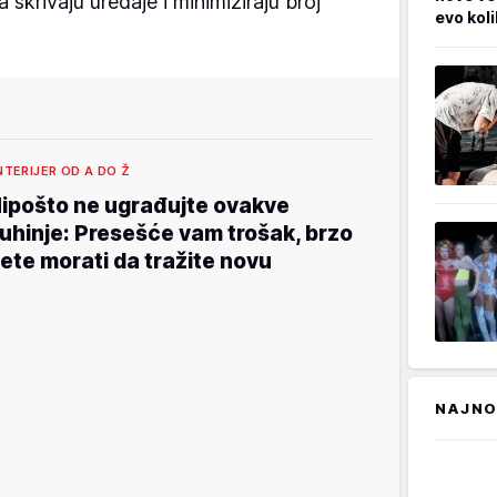
 skrivaju uređaje i minimiziraju broj
evo kol
NTERIJER OD A DO Ž
ipošto ne ugrađujte ovakve
uhinje: Presešće vam trošak, brzo
ete morati da tražite novu
NAJNO