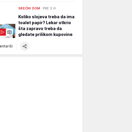
SREĆNI DOM
PRE 3 H
Koliko slojeva treba da ima
toalet papir? Lekar otkrio
šta zapravo treba da
gledate prilikom kupovine
ntariši