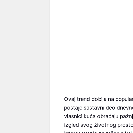
Ovaj trend dobija na popular
postaje sastavni deo dnevne
vlasnici kuća obraćaju pažn
izgled svog životnog prosto