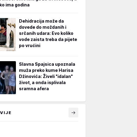
iko ima godina
Dehidracija može da
dovede do moždanih i
srčanih udara: Evo koliko
vode zaista treba da pijete
po vrućini
Slavna Spajsica upoznala
muža preko kume Harisa
Džinovića: Živeli "idalan"
život, a onda isplivala
sramna afera
VIJE