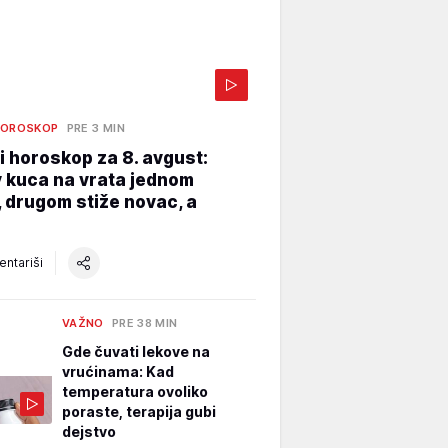
HOROSKOP
PRE 3 MIN
 horoskop za 8. avgust:
 kuca na vrata jednom
 drugom stiže novac, a
?
ntariši
VAŽNO
PRE 38 MIN
Gde čuvati lekove na
vrućinama: Kad
temperatura ovoliko
poraste, terapija gubi
dejstvo