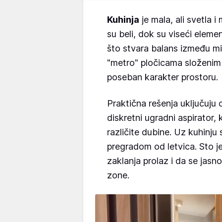
Kuhinja
je mala, ali svetla 
su beli, dok su viseći elemen
što stvara balans između min
"metro" pločicama složenim u
poseban karakter prostoru.
Praktična rešenja uključuj
diskretni ugradni aspirator
različite dubine. Uz kuhinju 
pregradom od letvica. Sto je
zaklanja prolaz i da se jasn
zone.