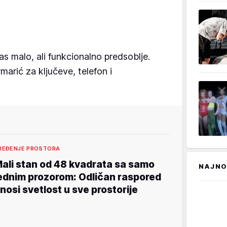
 malo, ali funkcionalno predsoblje.
marić za ključeve, telefon i
REĐENJE PROSTORA
ali stan od 48 kvadrata sa samo
NAJNO
ednim prozorom: Odličan raspored
nosi svetlost u sve prostorije