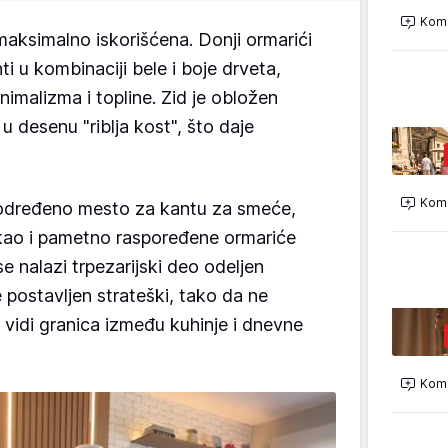
Kome
i maksimalno iskorišćena. Donji ormarići
ti u kombinaciji bele i boje drveta,
imalizma i topline. Zid je obložen
 desenu "riblja kost", što daje
Kome
u određeno mesto za kantu za smeće,
, kao i pametno raspoređene ormariće
se nalazi trpezarijski deo odeljen
 postavljen strateški, tako da ne
o vidi granica između kuhinje i dnevne
Kome