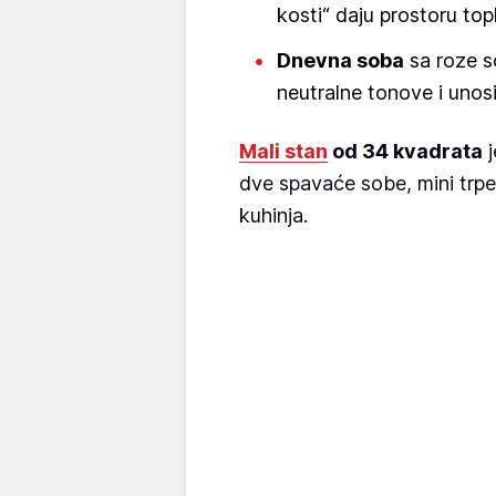
kosti“ daju prostoru topl
Dnevna soba
sa roze s
neutralne tonove i unosi
Mali stan
od 34 kvadrata
j
dve spavaće sobe, mini trpe
kuhinja.