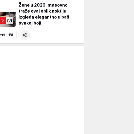
Žene u 2026. masovno
traže ovaj oblik noktiju:
Izgleda elegantno u baš
svakoj boji
ntariši