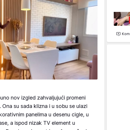
Kome
puno nov izgled zahvaljujući promeni
 Ona su sada klizna i u sobu se ulazi
ekorativnim panelima u desenu cigle, u
krase, a ispod nizak TV element u