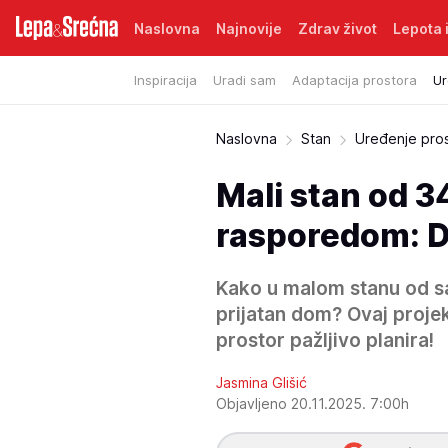
Naslovna
Najnovije
Zdrav život
Lepota i
Inspiracija
Uradi sam
Adaptacija prostora
Ur
Naslovna
Stan
Uređenje pro
Mali stan od 3
rasporedom: Dv
Kako u malom stanu od sa
prijatan dom? Ovaj proje
prostor pažljivo planira!
Jasmina Glišić
Objavljeno 20.11.2025. 7:00h