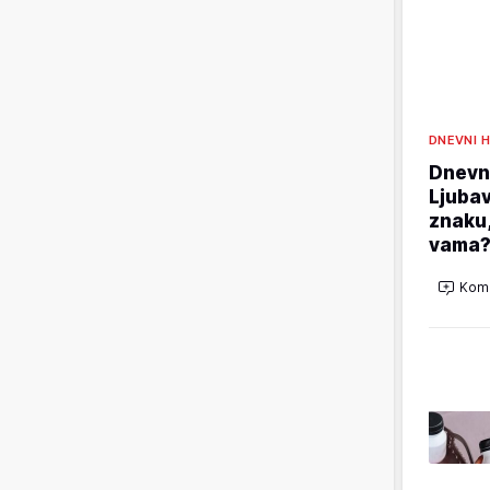
DNEVNI 
Dnevni
Ljubav
znaku,
vama
Kome