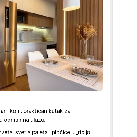
larnikom: praktičan kutak za
ca odmah na ulazu.
veta: svetla paleta i pločice u „ribljoj