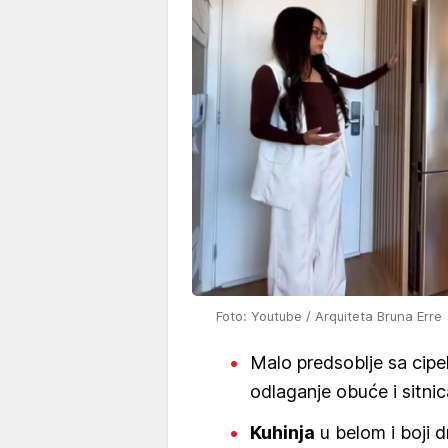
Foto: Youtube / Arquiteta Bruna Erre
Malo predsoblje sa cipe
odlaganje obuće i sitni
Kuhinja
u belom i boji dr