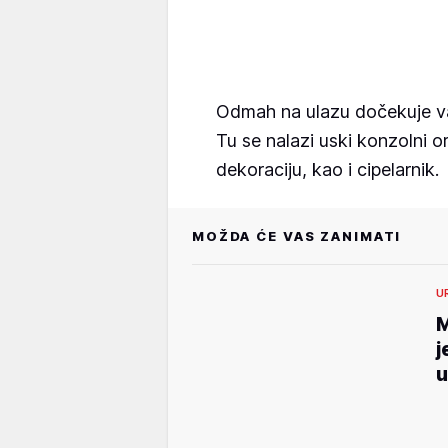
Odmah na ulazu dočekuje vas
Tu se nalazi uski konzolni or
dekoraciju, kao i cipelarnik.
MOŽDA ĆE VAS ZANIMATI
U
M
j
u