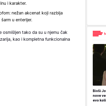
inu i karakter.
ofom: nežan akcenat koji razbija
 šarm u enterijer.
e osmišljen tako da su u njemu čak
zarija, kao i kompletna funkcionalna
Bivši Jo
nove ve
evo kol