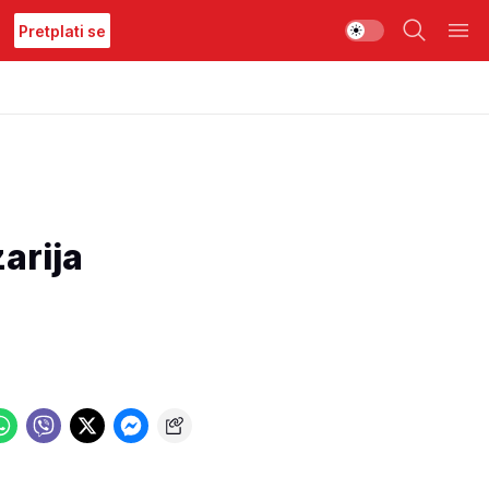
Pretplati se
arija