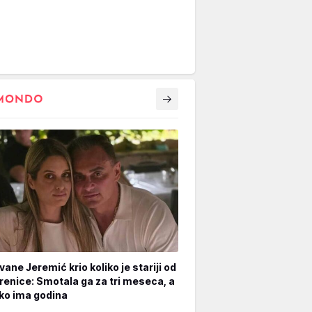
vane Jeremić krio koliko je stariji od
renice: Smotala ga za tri meseca, a
iko ima godina