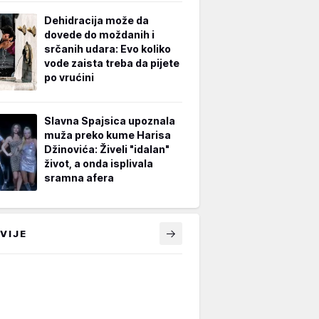
Dehidracija može da
dovede do moždanih i
srčanih udara: Evo koliko
vode zaista treba da pijete
po vrućini
Slavna Spajsica upoznala
muža preko kume Harisa
Džinovića: Živeli "idalan"
život, a onda isplivala
sramna afera
VIJE