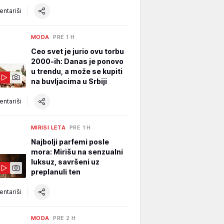
ntariši
MODA
PRE 1 H
Ceo svet je jurio ovu torbu
2000-ih: Danas je ponovo
u trendu, a može se kupiti
na buvljacima u Srbiji
ntariši
MIRISI LETA
PRE 1 H
Najbolji parfemi posle
mora: Mirišu na senzualni
luksuz, savršeni uz
preplanuli ten
ntariši
MODA
PRE 2 H