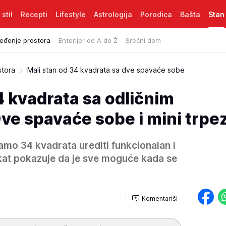
 stil
Recepti
Lifestyle
Astrologija
Porodica
Bašta
Stan
eđenje prostora
Enterijer od A do Ž
Srećni dom
stora
Mali stan od 34 kvadrata sa dve spavaće sobe
4 kvadrata sa odličnim
e spavaće sobe i mini trpez
mo 34 kvadrata urediti funkcionalan i
kat pokazuje da je sve moguće kada se
Komentariši