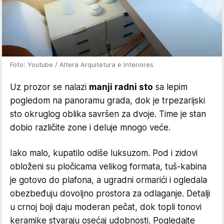
Foto: Youtube / Altera Arquitetura e Interiores
Uz prozor se nalazi
manji radni sto
sa lepim
pogledom na panoramu grada, dok je trpezarijski
sto okruglog oblika savršen za dvoje. Time je stan
dobio različite zone i deluje mnogo veće.
Iako malo, kupatilo odiše luksuzom. Pod i zidovi
obloženi su pločicama velikog formata, tuš-kabina
je gotovo do plafona, a ugradni ormarići i ogledala
obezbeđuju dovoljno prostora za odlaganje. Detalji
u crnoj boji daju moderan pečat, dok topli tonovi
keramike stvaraju osećaj udobnosti. Pogledajte