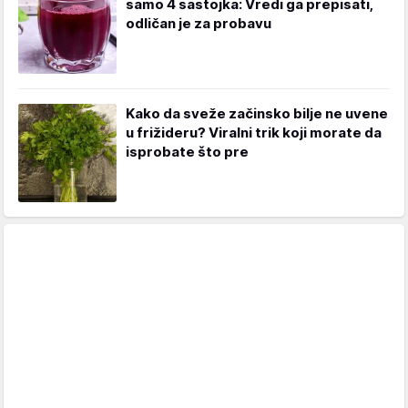
samo 4 sastojka: Vredi ga prepisati,
odličan je za probavu
Kako da sveže začinsko bilje ne uvene
u frižideru? Viralni trik koji morate da
isprobate što pre