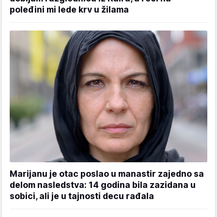
poleđini mi lede krv u žilama
Marijanu je otac poslao u manastir zajedno sa
delom nasledstva: 14 godina bila zazidana u
sobici, ali je u tajnosti decu rađala