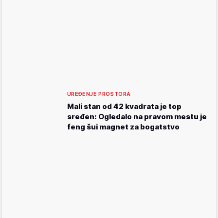
UREĐENJE PROSTORA
Mali stan od 42 kvadrata je top
sređen: Ogledalo na pravom mestu je
feng šui magnet za bogatstvo