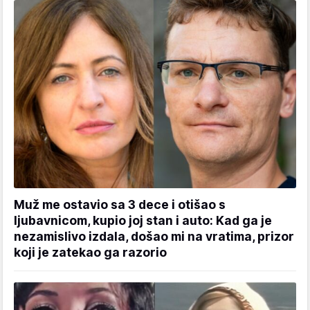
Muž me ostavio sa 3 dece i otišao s
ljubavnicom, kupio joj stan i auto: Kad ga je
nezamislivo izdala, došao mi na vratima, prizor
koji je zatekao ga razorio