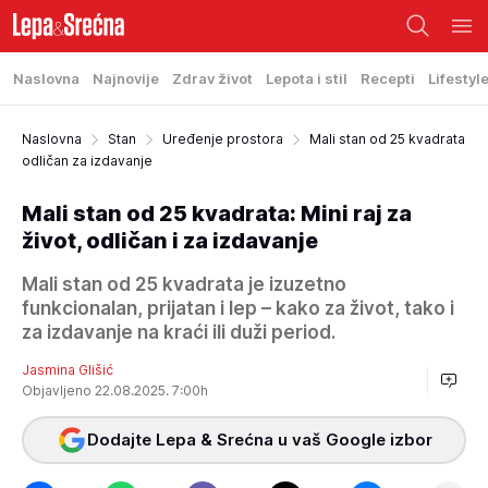
Naslovna
Najnovije
Zdrav život
Lepota i stil
Recepti
Lifestyl
Naslovna
Stan
Uređenje prostora
Mali stan od 25 kvadrata
odličan za izdavanje
Mali stan od 25 kvadrata: Mini raj za
život, odličan i za izdavanje
Mali stan od 25 kvadrata je izuzetno
funkcionalan, prijatan i lep – kako za život, tako i
za izdavanje na kraći ili duži period.
Jasmina Glišić
Objavljeno 22.08.2025. 7:00h
Dodajte Lepa & Srećna u vaš Google izbor