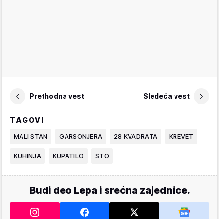
Prethodna vest
Sledeća vest
TAGOVI
MALI STAN
GARSONJERA
28 KVADRATA
KREVET
KUHINJA
KUPATILO
STO
Budi deo Lepa i srećna zajednice.