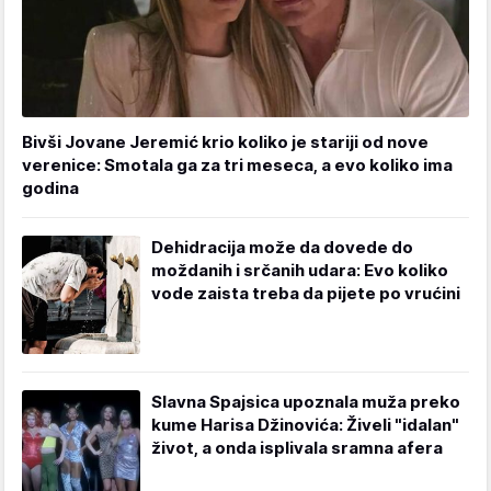
Bivši Jovane Jeremić krio koliko je stariji od nove
verenice: Smotala ga za tri meseca, a evo koliko ima
godina
Dehidracija može da dovede do
moždanih i srčanih udara: Evo koliko
vode zaista treba da pijete po vrućini
Slavna Spajsica upoznala muža preko
kume Harisa Džinovića: Živeli "idalan"
život, a onda isplivala sramna afera