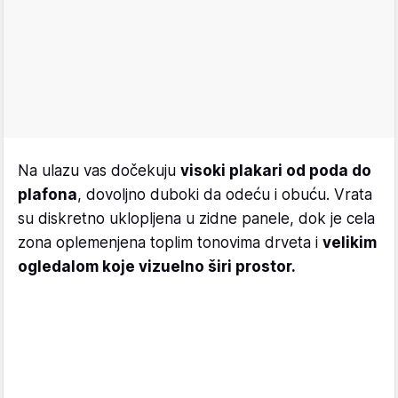
Na ulazu vas dočekuju
visoki plakari od poda do
plafona
, dovoljno duboki da odeću i obuću. Vrata
su diskretno uklopljena u zidne panele, dok je cela
zona oplemenjena toplim tonovima drveta i
velikim
ogledalom koje vizuelno širi prostor.