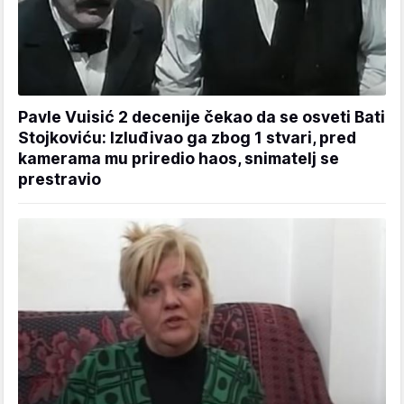
Pavle Vuisić 2 decenije čekao da se osveti Bati
Stojkoviću: Izluđivao ga zbog 1 stvari, pred
kamerama mu priredio haos, snimatelj se
prestravio