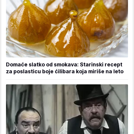
Domaće slatko od smokava: Starinski recept
za poslasticu boje ćilibara koja miriše na leto