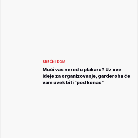
SREĆNI DOM
Muči vas nered u plakaru? Uz ove
ideje za organizovanje, garderoba će
vam uvek biti "pod konac"