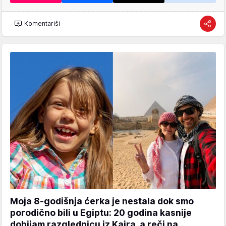
Komentariši
Moja 8-godišnja ćerka je nestala dok smo
porodično bili u Egiptu: 20 godina kasnije
dobijam razglednicu iz Kaira, a reči na