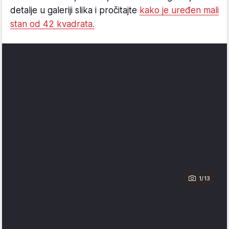
detalje u galeriji slika i pročitajte
kako je uređen mali
stan od 42 kvadrata.
1/13