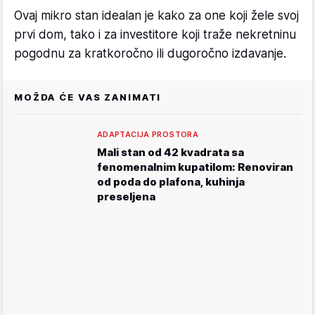
Ovaj mikro stan idealan je kako za one koji žele svoj
prvi dom, tako i za investitore koji traže nekretninu
pogodnu za kratkoročno ili dugoročno izdavanje.
MOŽDA ĆE VAS ZANIMATI
ADAPTACIJA PROSTORA
Mali stan od 42 kvadrata sa
fenomenalnim kupatilom: Renoviran
od poda do plafona, kuhinja
preseljena