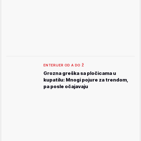
ENTERIJER OD A DO Ž
Grozna greška sa pločicama u
kupatilu: Mnogi pojure za trendom,
pa posle očajavaju