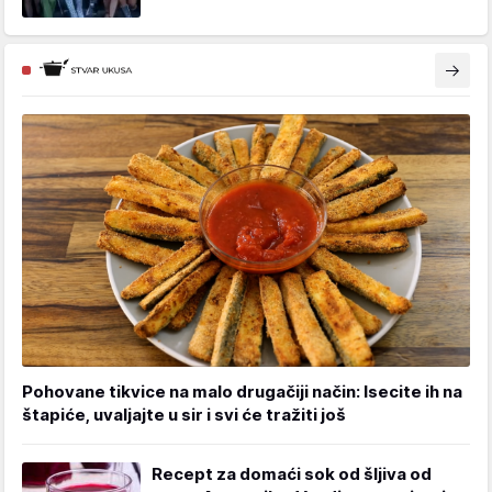
Pohovane tikvice na malo drugačiji način: Isecite ih na
štapiće, uvaljajte u sir i svi će tražiti još
Recept za domaći sok od šljiva od