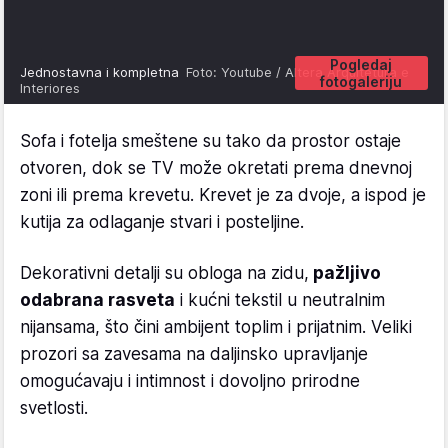
Pogledaj
Jednostavna i kompletna
Foto: Youtube / Altera Arquitetura e
fotogaleriju
Interiores
Sofa i fotelja smeštene su tako da prostor ostaje
otvoren, dok se TV može okretati prema dnevnoj
zoni ili prema krevetu. Krevet je za dvoje, a ispod je
kutija za odlaganje stvari i posteljine.
Dekorativni detalji su obloga na zidu,
pažljivo
odabrana rasveta
i kućni tekstil u neutralnim
nijansama, što čini ambijent toplim i prijatnim. Veliki
prozori sa zavesama na daljinsko upravljanje
omogućavaju i intimnost i dovoljno prirodne
svetlosti.