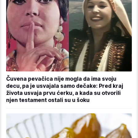
Čuvena pevačica nije mogla da ima svoju
decu, pa je usvajala samo dečake: Pred kraj
života usvaja prvu ćerku, a kada su otvorili
njen testament ostali su u šoku