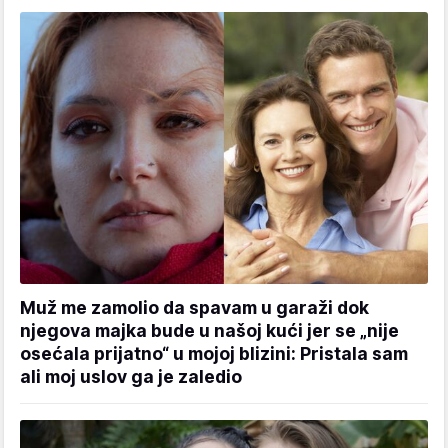
Muž me zamolio da spavam u garaži dok
njegova majka bude u našoj kući jer se „nije
osećala prijatno“ u mojoj blizini: Pristala sam
ali moj uslov ga je zaledio