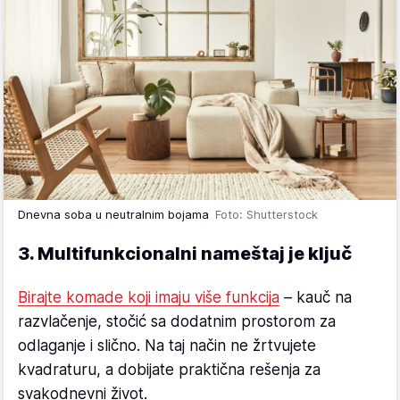
Dnevna soba u neutralnim bojama
Foto: Shutterstock
3. Multifunkcionalni nameštaj je ključ
Birajte komade koji imaju više funkcija
– kauč na
razvlačenje, stočić sa dodatnim prostorom za
odlaganje i slično. Na taj način ne žrtvujete
kvadraturu, a dobijate praktična rešenja za
svakodnevni život.