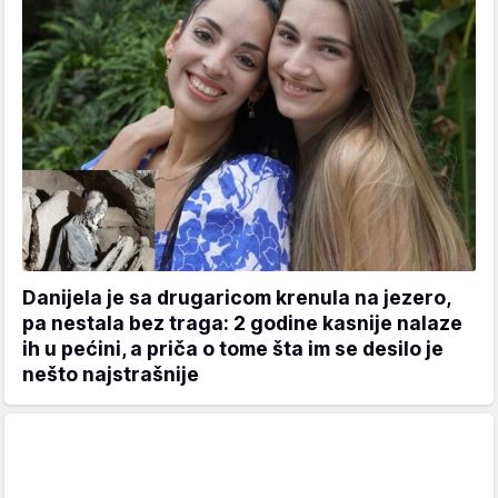
Danijela je sa drugaricom krenula na jezero,
pa nestala bez traga: 2 godine kasnije nalaze
ih u pećini, a priča o tome šta im se desilo je
nešto najstrašnije