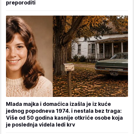
preporoditi
Mlada majka i domaćica izašla je iz kuće
jednog popodneva 1974. i nestala bez traga:
Više od 50 godina kasnije otkriće osobe koja
je poslednja videla ledi krv