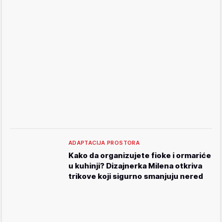
ADAPTACIJA PROSTORA
Kako da organizujete fioke i ormariće
u kuhinji? Dizajnerka Milena otkriva
trikove koji sigurno smanjuju nered