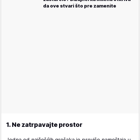
da ove stvari što pre zamenite
1. Ne zatrpavajte prostor
Jedna od najčešćih grešaka je previše nameštaja u