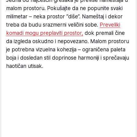
malom prostoru. Pokušajte da ne popunite svaki
milimetar – neka prostor “diše”. Nameštaj i dekor
treba da budu srazmerni veličini sobe.
Preveliki
komadi mogu preplaviti prostor,
dok premali čine
da izgleda oskudno i nepovezano. Malom prostoru
je potrebna vizuelna kohezija – ograničena paleta
boja i dosledan stil doprinose harmoniji i sprečavaju
haotičan utisak.