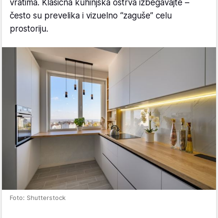
vratima. Klasična kuhinjska ostrva izbegavajte –
često su prevelika i vizuelno “zaguše” celu
prostoriju.
Foto: Shutterstock