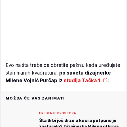
Evo na šta treba da obratite pažnju kada uređujete
stan manjih kvadratura,
po savetu dizajnerke
Milene Vojnić Purčap iz
studija Tačka 1.
:
MOŽDA ĆE VAS ZANIMATI
UREĐENJE PROSTORA
Šta Srbi još drže u kući a potpuno je
zastarelo? Dizajnerka Milena otkriva