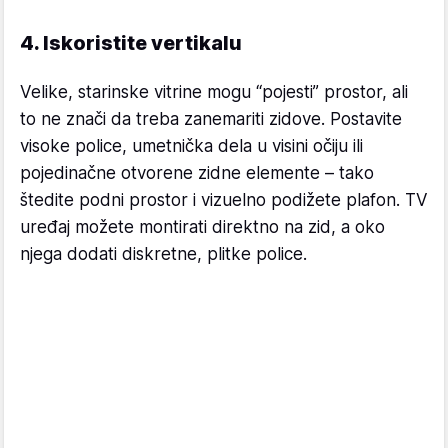
4. Iskoristite vertikalu
Velike, starinske vitrine mogu “pojesti” prostor, ali
to ne znači da treba zanemariti zidove. Postavite
visoke police, umetnička dela u visini očiju ili
pojedinačne otvorene zidne elemente – tako
štedite podni prostor i vizuelno podižete plafon. TV
uređaj možete montirati direktno na zid, a oko
njega dodati diskretne, plitke police.