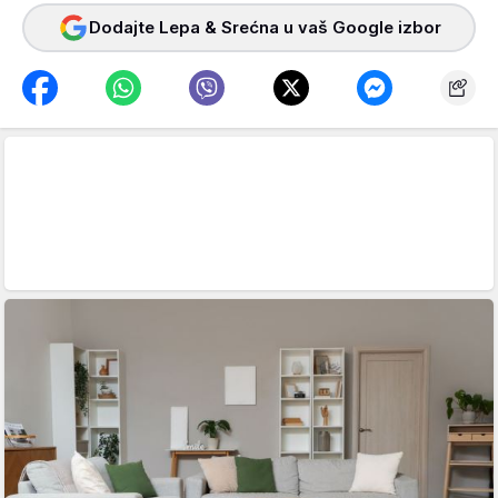
Dodajte Lepa & Srećna u vaš Google izbor