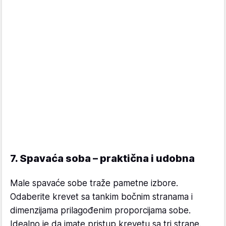
7. Spavaća soba – praktična i udobna
Male spavaće sobe traže pametne izbore.
Odaberite krevet sa tankim bočnim stranama i
dimenzijama prilagođenim proporcijama sobe.
Idealno je da imate pristup krevetu sa tri strane.