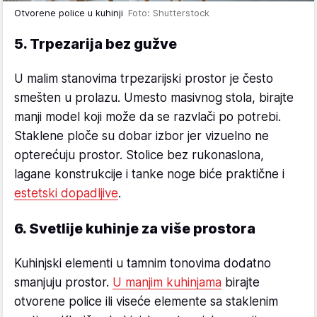
Otvorene police u kuhinji
Foto: Shutterstock
5. Trpezarija bez gužve
U malim stanovima trpezarijski prostor je često
smešten u prolazu. Umesto masivnog stola, birajte
manji model koji može da se razvlači po potrebi.
Staklene ploče su dobar izbor jer vizuelno ne
opterećuju prostor. Stolice bez rukonaslona,
lagane konstrukcije i tanke noge biće praktične i
estetski dopadljive
.
6. Svetlije kuhinje za više prostora
Kuhinjski elementi u tamnim tonovima dodatno
smanjuju prostor.
U manjim kuhinjama
birajte
otvorene police ili viseće elemente sa staklenim