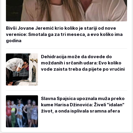
Bivši Jovane Jeremić krio koliko je stariji od nove
verenice: Smotala ga za tri meseca, a evo koliko ima
godina
Dehidracija može da dovede do
moždanih i srčanih udara: Evo koliko
vode zaista treba da pijete po vrućini
Slavna Spajsica upoznala muža preko
kume Harisa Džinovića: Živeli "idalan"
život, a onda isplivala sramna afera