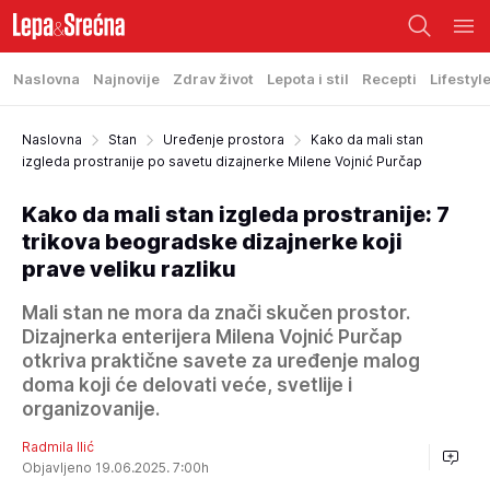
Naslovna
Najnovije
Zdrav život
Lepota i stil
Recepti
Lifestyl
Naslovna
Stan
Uređenje prostora
Kako da mali stan
izgleda prostranije po savetu dizajnerke Milene Vojnić Purčap
Kako da mali stan izgleda prostranije: 7
trikova beogradske dizajnerke koji
prave veliku razliku
Mali stan ne mora da znači skučen prostor.
Dizajnerka enterijera Milena Vojnić Purčap
otkriva praktične savete za uređenje malog
doma koji će delovati veće, svetlije i
organizovanije.
Radmila Ilić
Objavljeno 19.06.2025. 7:00h