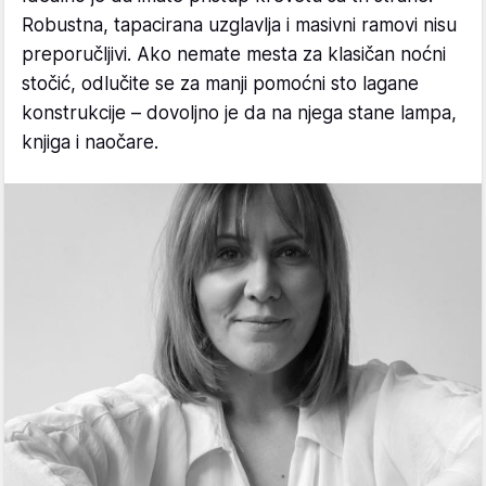
Robustna, tapacirana uzglavlja i masivni ramovi nisu
preporučljivi. Ako nemate mesta za klasičan noćni
stočić, odlučite se za manji pomoćni sto lagane
konstrukcije – dovoljno je da na njega stane lampa,
knjiga i naočare.