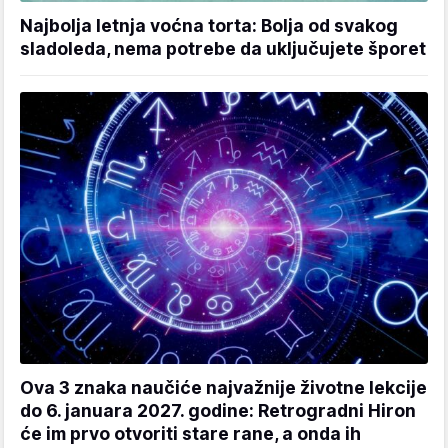
Najbolja letnja voćna torta: Bolja od svakog
sladoleda, nema potrebe da uključujete šporet
Ova 3 znaka naučiće najvažnije životne lekcije
do 6. januara 2027. godine: Retrogradni Hiron
će im prvo otvoriti stare rane, a onda ih