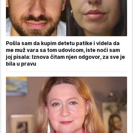
Pošla sam da kupim detetu patike i videla da
me muž vara sa tom udovicom, iste noći sam
joj pisala: Iznova čitam njen odgovor, za sve je
bila u pravu