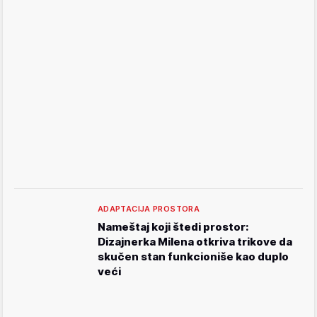
ADAPTACIJA PROSTORA
Nameštaj koji štedi prostor:
Dizajnerka Milena otkriva trikove da
skučen stan funkcioniše kao duplo
veći