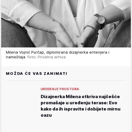
Milena Vojnić Purčap, diplomirana dizajnerka enterijera i
nameštaja
Foto: Privatna arhiva
MOŽDA ĆE VAS ZANIMATI
UREĐENJE PROSTORA
Dizajnerka Milena otkriva najčešće
promašaje u uređenju terase: Evo
kako da ih ispravite i dobijete mirnu
oazu