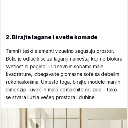
2. Birajte lagane i svetle komade
Tamni i teški elementi vizuelno zagušuju prostor.
Bolje je odlučiti se za laganiji nameštaj koji ne blokira
svetlost ni pogled. U dnevnim sobama male
kvadrature, izbegavajte glomazne sofe sa debelim
rukonaslonima. Umesto toga, birajte modele manjih
dimenzija i uvek ih malo odmaknite od zida – tako
se stvara iluzija većeg prostora i dubine.