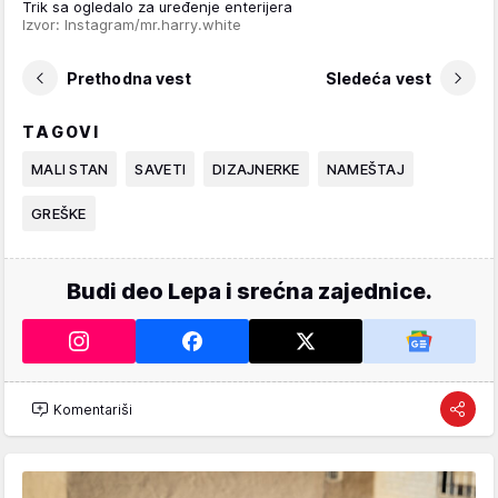
Trik sa ogledalo za uređenje enterijera
Izvor: Instagram/mr.harry.white
Prethodna vest
Sledeća vest
TAGOVI
MALI STAN
SAVETI
DIZAJNERKE
NAMEŠTAJ
GREŠKE
Budi deo Lepa i srećna zajednice.
Komentariši