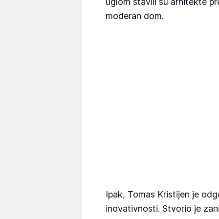
uglom stavili su arhitekte 
moderan dom.
Ipak, Tomas Kristijen je od
inovativnosti. Stvorio je za