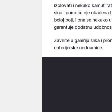
izolovati i nekako kamuflirati
šina i pomoću nje okačena b
beloj boji, i ona se nekako uk
garantuje dodatnu udobnos
Zavirite u galeriju slika i pr
enterijerske nedoumice.