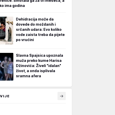
renice: Smotala ga za tri meseca, a
iko ima godina
Dehidracija može da
dovede do moždanih i
srčanih udara: Evo koliko
vode zaista treba da pijete
po vrućini
Slavna Spajsica upoznala
muža preko kume Harisa
Džinovića: Živeli "idalan"
život, a onda isplivala
sramna afera
VIJE