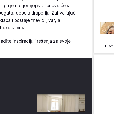
, pa je na gornjoj ivici pričvršćena
ogata, debela draperija. Zahvaljujući
lapa i postaje "nevidiljiva", a
t ukućanima.
onađite inspiraciju i rešenja za svoje
Kome