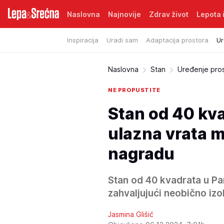
Naslovna
Najnovije
Zdrav život
Lepota i
Inspiracija
Uradi sam
Adaptacija prostora
Ur
Naslovna
Stan
Uređenje pro
NE PROPUSTITE
Stan od 40 kv
ulazna vrata 
nagradu
Stan od 40 kvadrata u Par
zahvaljujući neobično iz
Jasmina Glišić