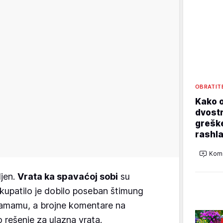
OBRATIT
Kako o
dvostr
grešk
rashla
Kome
ljen.
Vrata ka spavaćoj sobi
su
 kupatilo je dobilo poseban štimung
amamu, a brojne komentare na
 rešenje za ulazna vrata.