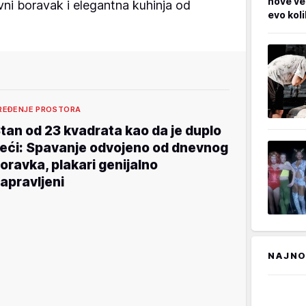
nove ve
ni boravak i elegantna kuhinja od
evo kol
REĐENJE PROSTORA
tan od 23 kvadrata kao da je duplo
eći: Spavanje odvojeno od dnevnog
oravka, plakari genijalno
apravljeni
NAJNO