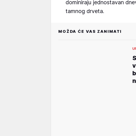
dominiraju jednostavan dnev
tamnog drveta.
MOŽDA ĆE VAS ZANIMATI
U
S
v
b
n