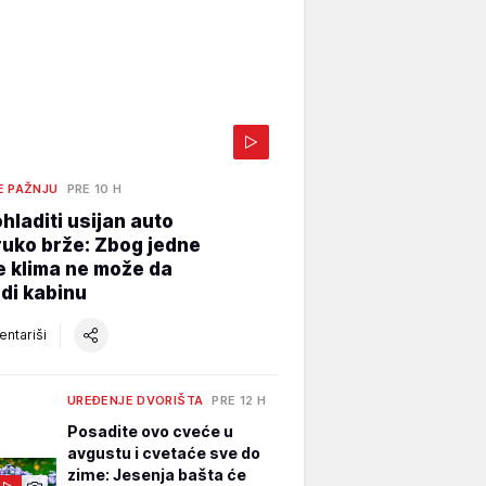
E PAŽNJU
PRE 10 H
hladiti usijan auto
uko brže: Zbog jedne
e klima ne može da
di kabinu
ntariši
UREĐENJE DVORIŠTA
PRE 12 H
Posadite ovo cveće u
avgustu i cvetaće sve do
zime: Jesenja bašta će