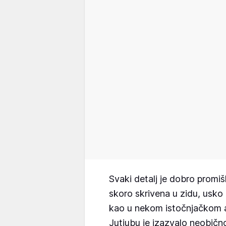
Svaki detalj je dobro promiš
skoro skrivena u zidu, usko
kao u nekom istočnjačkom 
Jutjubu je izazvalo neobično