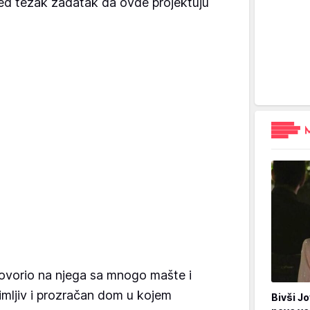
pred težak zadatak da ovde projektuju
govorio na njega sa mnogo mašte i
nimljiv i prozračan dom u kojem
Bivši Jo