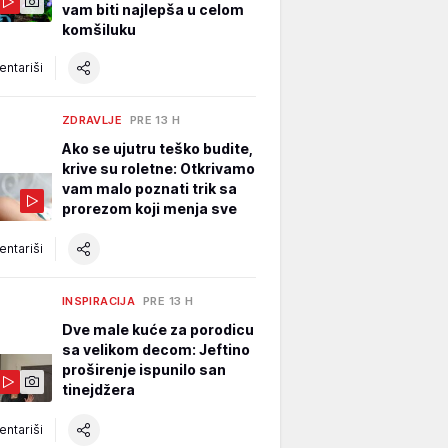
vam biti najlepša u celom
komšiluku
ntariši
ZDRAVLJE
PRE 13 H
Ako se ujutru teško budite,
krive su roletne: Otkrivamo
vam malo poznati trik sa
prorezom koji menja sve
ntariši
INSPIRACIJA
PRE 13 H
Dve male kuće za porodicu
sa velikom decom: Jeftino
proširenje ispunilo san
tinejdžera
ntariši