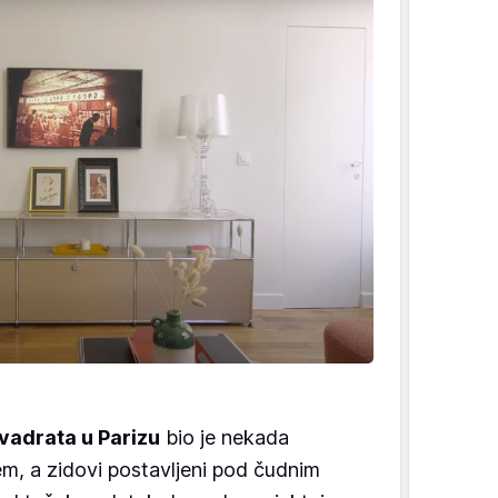
vadrata u Parizu
bio je nekada
m, a zidovi postavljeni pod čudnim