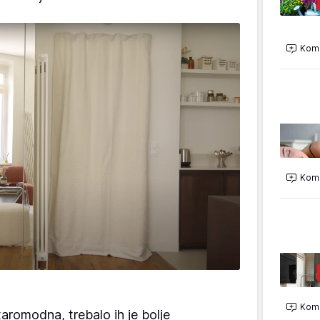
Kome
Kome
Kome
aromodna, trebalo ih je bolje