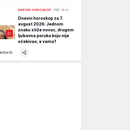
DNEVNI HOROSKOP
PRE 14 H
Dnevni horoskop za 7.
avgust 2026: Jednom
znaku stiže novac, drugom
ljubavna poruka koju nije
očekivao, a vama?
ntariši