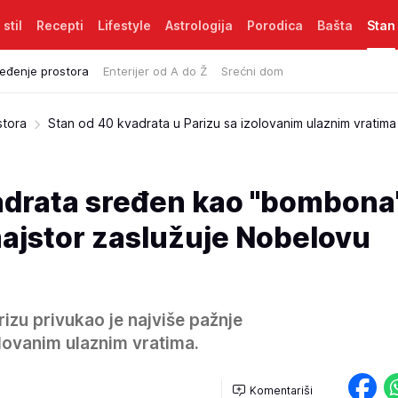
 stil
Recepti
Lifestyle
Astrologija
Porodica
Bašta
Stan
eđenje prostora
Enterijer od A do Ž
Srećni dom
stora
Stan od 40 kvadrata u Parizu sa izolovanim ulaznim vratima
adrata sređen kao "bombona"
majstor zaslužuje Nobelovu
izu privukao je najviše pažnje
olovanim ulaznim vratima.
Komentariši