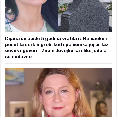
Dijana se posle 5 godina vratila iz Nemačke i
posetila ćerkin grob, kod spomenika joj prilazi
čovek i govori: "Znam devojku sa slike, udala
se nedavno"