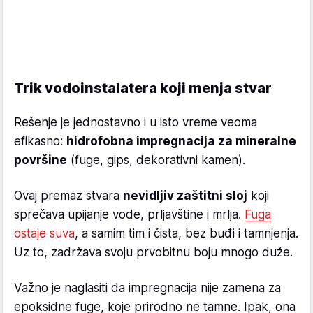
Trik vodoinstalatera koji menja stvar
Rešenje je jednostavno i u isto vreme veoma
efikasno:
hidrofobna impregnacija za mineralne
površine
(fuge, gips, dekorativni kamen).
Ovaj premaz stvara
nevidljiv zaštitni sloj
koji
sprečava upijanje vode, prljavštine i mrlja.
Fuga
ostaje suva
, a samim tim i čista, bez buđi i tamnjenja.
Uz to, zadržava svoju prvobitnu boju mnogo duže.
Važno je naglasiti da impregnacija nije zamena za
epoksidne fuge, koje prirodno ne tamne. Ipak, ona