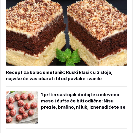
Recept za kolač smetanik: Ruski klasik u 3 sloja,
najviše će vas očarati fil od pavlake i vanile
1 jeftin sastojak dodajte u mleveno
meso i ćufte će biti odlične: Nisu
prezle, brašno, ni luk, iznenadićete se