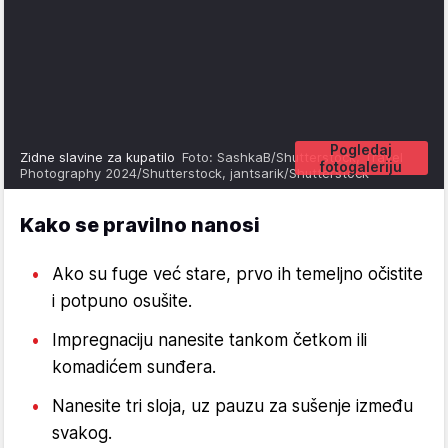
Pogledaj
Zidne slavine za kupatilo
Foto: SashkaB/Shutterstock, Travel
fotogaleriju
Photography 2024/Shutterstock, jantsarik/Shutterstock
Kako se pravilno nanosi
Ako su fuge već stare, prvo ih temeljno očistite
i potpuno osušite.
Impregnaciju nanesite tankom četkom ili
komadićem sunđera.
Nanesite tri sloja, uz pauzu za sušenje između
svakog.