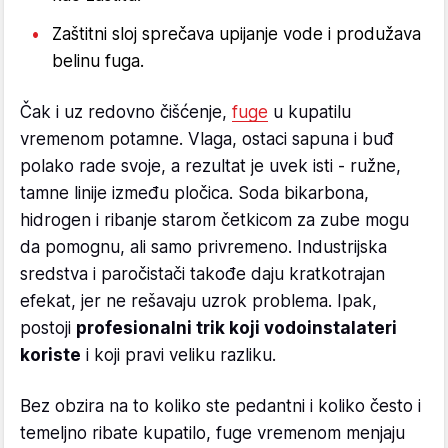
Zaštitni sloj sprečava upijanje vode i produžava
belinu fuga.
Čak i uz redovno čišćenje,
fuge
u kupatilu
vremenom potamne. Vlaga, ostaci sapuna i buđ
polako rade svoje, a rezultat je uvek isti - ružne,
tamne linije između pločica. Soda bikarbona,
hidrogen i ribanje starom četkicom za zube mogu
da pomognu, ali samo privremeno. Industrijska
sredstva i paročistači takođe daju kratkotrajan
efekat, jer ne rešavaju uzrok problema. Ipak,
postoji
profesionalni trik koji vodoinstalateri
koriste
i koji pravi veliku razliku.
Bez obzira na to koliko ste pedantni i koliko često i
temeljno ribate kupatilo, fuge vremenom menjaju