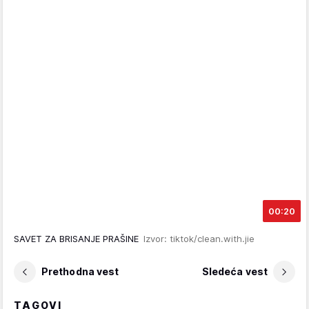
00:20
SAVET ZA BRISANJE PRAŠINE
Izvor: tiktok/clean.with.jie
Prethodna vest
Sledeća vest
TAGOVI