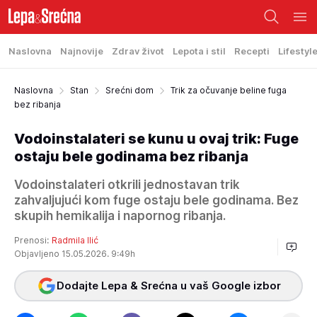
Naslovna
Najnovije
Zdrav život
Lepota i stil
Recepti
Lifestyl
Naslovna
Stan
Srećni dom
Trik za očuvanje beline fuga
bez ribanja
Vodoinstalateri se kunu u ovaj trik: Fuge
ostaju bele godinama bez ribanja
Vodoinstalateri otkrili jednostavan trik
zahvaljujući kom fuge ostaju bele godinama. Bez
skupih hemikalija i napornog ribanja.
Prenosi:
Radmila Ilić
Objavljeno 15.05.2026. 9:49h
Dodajte Lepa & Srećna u vaš Google izbor