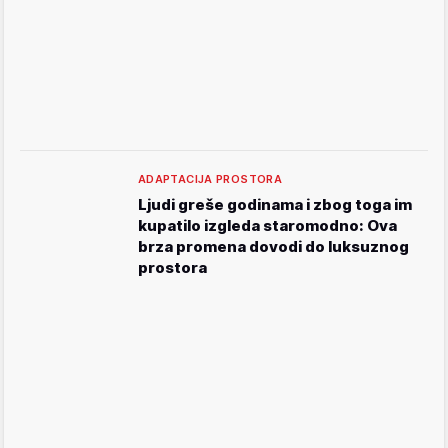
ADAPTACIJA PROSTORA
Ljudi greše godinama i zbog toga im
kupatilo izgleda staromodno: Ova
brza promena dovodi do luksuznog
prostora