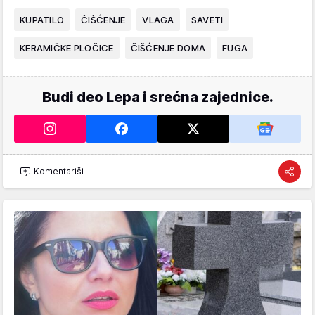
KUPATILO
ČIŠĆENJE
VLAGA
SAVETI
KERAMIČKE PLOČICE
ČIŠĆENJE DOMA
FUGA
Budi deo Lepa i srećna zajednice.
Komentariši