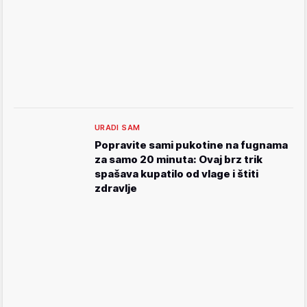
URADI SAM
Popravite sami pukotine na fugnama
za samo 20 minuta: Ovaj brz trik
spašava kupatilo od vlage i štiti
zdravlje