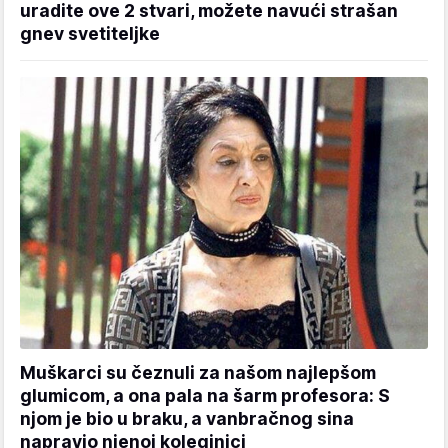
uradite ove 2 stvari, možete navući strašan
gnev svetiteljke
Muškarci su čeznuli za našom najlepšom
glumicom, a ona pala na šarm profesora: S
njom je bio u braku, a vanbračnog sina
napravio njenoj koleginici