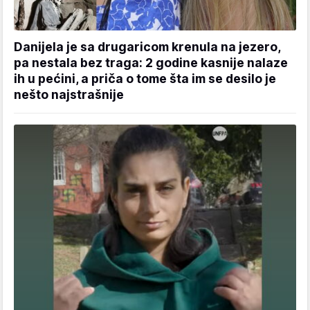
Danijela je sa drugaricom krenula na jezero,
pa nestala bez traga: 2 godine kasnije nalaze
ih u pećini, a priča o tome šta im se desilo je
nešto najstrašnije