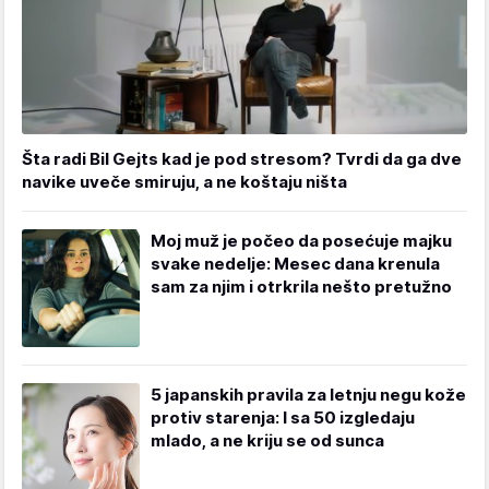
Šta radi Bil Gejts kad je pod stresom? Tvrdi da ga dve
navike uveče smiruju, a ne koštaju ništa
Moj muž je počeo da posećuje majku
svake nedelje: Mesec dana krenula
sam za njim i otrkrila nešto pretužno
5 japanskih pravila za letnju negu kože
protiv starenja: I sa 50 izgledaju
mlado, a ne kriju se od sunca