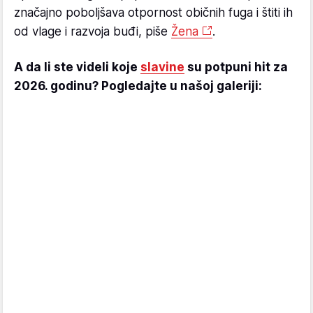
značajno poboljšava otpornost običnih fuga i štiti ih
od vlage i razvoja buđi, piše
Žena
.
A da li ste videli koje
slavine
su potpuni hit za
2026. godinu? Pogledajte u našoj galeriji: