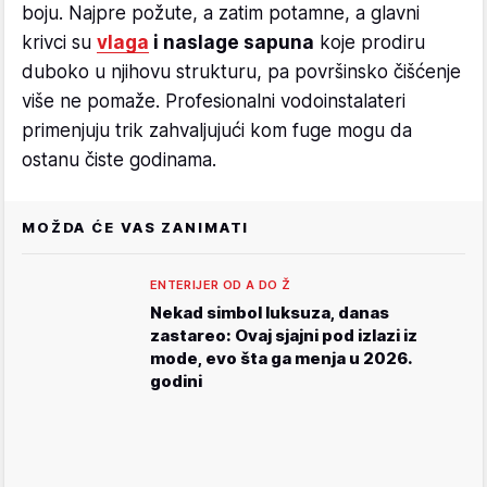
boju. Najpre požute, a zatim potamne, a glavni
krivci su
vlaga
i naslage sapuna
koje prodiru
duboko u njihovu strukturu, pa površinsko čišćenje
više ne pomaže. Profesionalni vodoinstalateri
primenjuju trik zahvaljujući kom fuge mogu da
ostanu čiste godinama.
MOŽDA ĆE VAS ZANIMATI
ENTERIJER OD A DO Ž
Nekad simbol luksuza, danas
zastareo: Ovaj sjajni pod izlazi iz
mode, evo šta ga menja u 2026.
godini