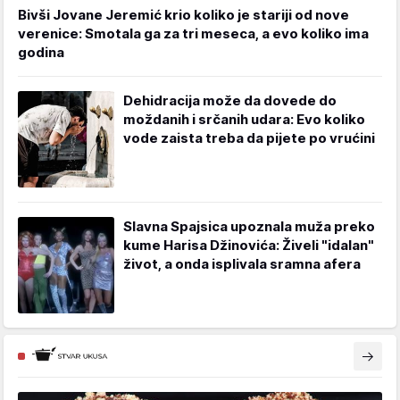
Bivši Jovane Jeremić krio koliko je stariji od nove
verenice: Smotala ga za tri meseca, a evo koliko ima
godina
Dehidracija može da dovede do
moždanih i srčanih udara: Evo koliko
vode zaista treba da pijete po vrućini
Slavna Spajsica upoznala muža preko
kume Harisa Džinovića: Živeli "idalan"
život, a onda isplivala sramna afera