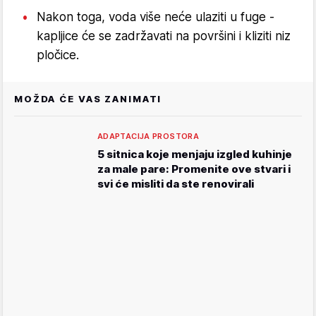
Nakon toga, voda više neće ulaziti u fuge -
kapljice će se zadržavati na površini i kliziti niz
pločice.
MOŽDA ĆE VAS ZANIMATI
ADAPTACIJA PROSTORA
5 sitnica koje menjaju izgled kuhinje
za male pare: Promenite ove stvari i
svi će misliti da ste renovirali