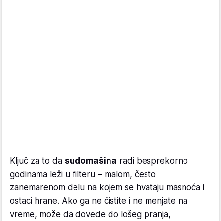
Ključ za to da
sudomašina
radi besprekorno
godinama leži u filteru – malom, često
zanemarenom delu na kojem se hvataju masnoća i
ostaci hrane. Ako ga ne čistite i ne menjate na
vreme, može da dovede do lošeg pranja,