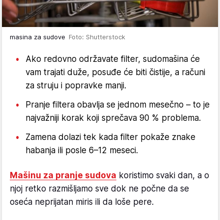
masina za sudove
Foto: Shutterstock
Ako redovno održavate filter, sudomašina će
vam trajati duže, posuđe će biti čistije, a računi
za struju i popravke manji.
Pranje filtera obavlja se jednom mesečno – to je
najvažniji korak koji sprečava 90 % problema.
Zamena dolazi tek kada filter pokaže znake
habanja ili posle 6–12 meseci.
Mašinu za pranje sudova
koristimo svaki dan, a o
njoj retko razmišljamo sve dok ne počne da se
oseća neprijatan miris ili da loše pere.