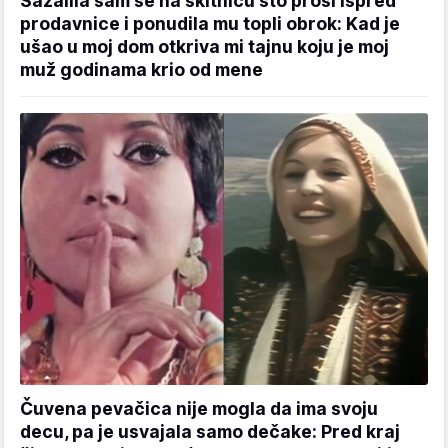
Sažalila sam se na skitnicu što prosi ispred
prodavnice i ponudila mu topli obrok: Kad je
ušao u moj dom otkriva mi tajnu koju je moj
muž godinama krio od mene
Čuvena pevačica nije mogla da ima svoju
decu, pa je usvajala samo dečake: Pred kraj