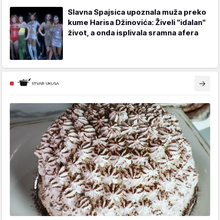
Slavna Spajsica upoznala muža preko
kume Harisa Džinovića: Živeli "idalan"
život, a onda isplivala sramna afera