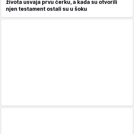
života usvaja prvu ćerku, a kada su otvorili
njen testament ostali su u šoku