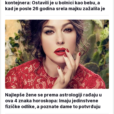
kontejnera: Ostavili je u bolnici kao bebu, a
kad je posle 26 godina srela majku zažalila je
Najlepše žene se prema astrologiji rađaju u
ova 4 znaka horoskopa: Imaju jedinstvene
fizičke odlike, a poznate dame to potvrđuju