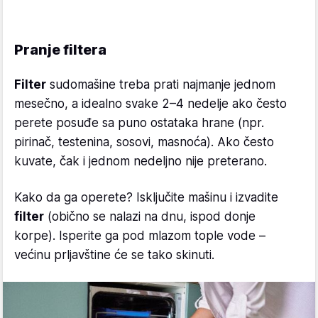
Pranje filtera
Filter
sudomašine treba prati najmanje jednom
mesečno, a idealno svake 2–4 nedelje ako često
perete posuđe sa puno ostataka hrane (npr.
pirinač, testenina, sosovi, masnoća). Ako često
kuvate, čak i jednom nedeljno nije preterano.
Kako da ga operete? Isključite mašinu i izvadite
filter
(obično se nalazi na dnu, ispod donje
korpe). Isperite ga pod mlazom tople vode –
većinu prljavštine će se tako skinuti.