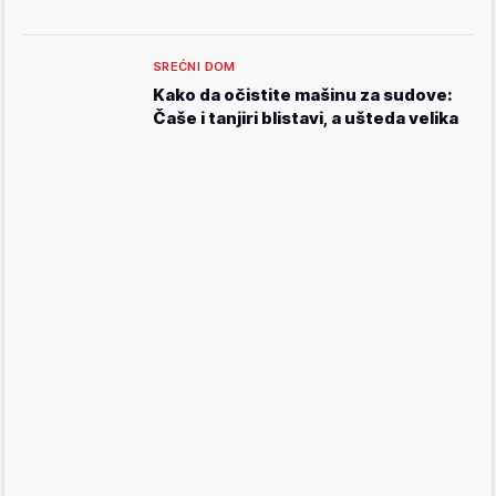
SREĆNI DOM
Kako da očistite mašinu za sudove:
Čaše i tanjiri blistavi, a ušteda velika