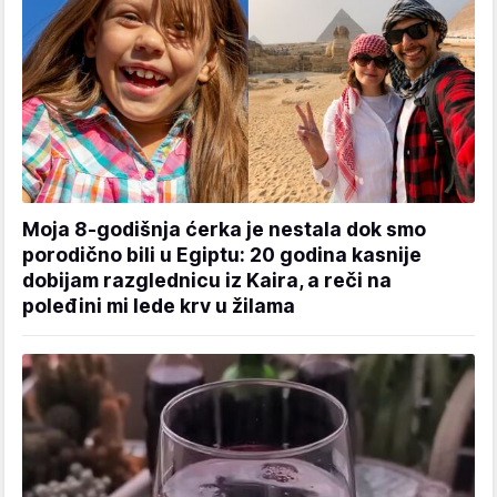
Moja 8-godišnja ćerka je nestala dok smo
porodično bili u Egiptu: 20 godina kasnije
dobijam razglednicu iz Kaira, a reči na
poleđini mi lede krv u žilama