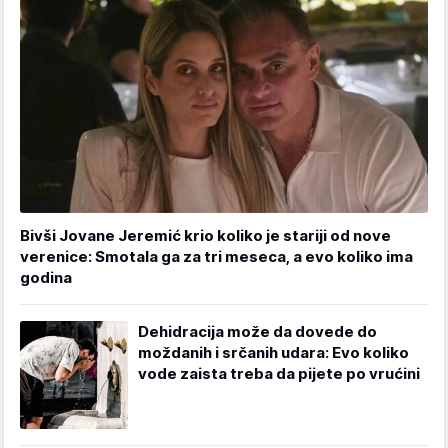
Bivši Jovane Jeremić krio koliko je stariji od nove
verenice: Smotala ga za tri meseca, a evo koliko ima
godina
Dehidracija može da dovede do
moždanih i srčanih udara: Evo koliko
vode zaista treba da pijete po vrućini