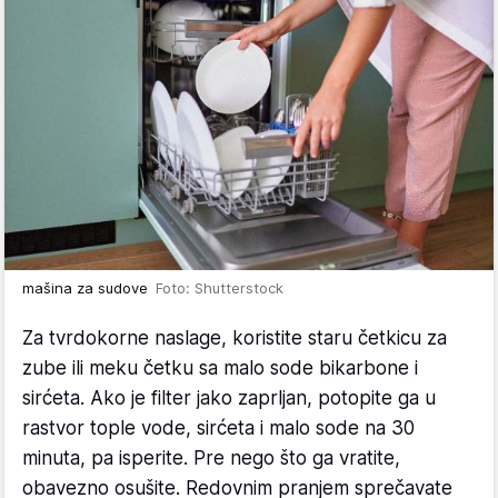
mašina za sudove
Foto: Shutterstock
Za tvrdokorne naslage, koristite staru četkicu za
zube ili meku četku sa malo sode bikarbone i
sirćeta. Ako je filter jako zaprljan, potopite ga u
rastvor tople vode, sirćeta i malo sode na 30
minuta, pa isperite. Pre nego što ga vratite,
obavezno osušite. Redovnim pranjem sprečavate