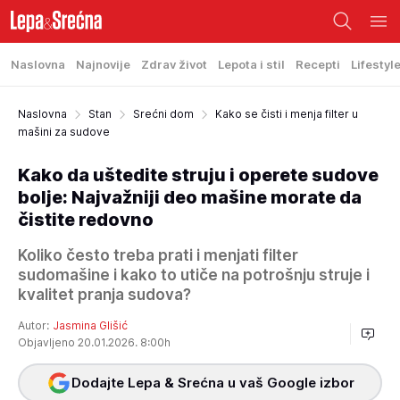
Naslovna
Najnovije
Zdrav život
Lepota i stil
Recepti
Lifestyl
Naslovna
Stan
Srećni dom
Kako se čisti i menja filter u
mašini za sudove
Kako da uštedite struju i operete sudove
bolje: Najvažniji deo mašine morate da
čistite redovno
Koliko često treba prati i menjati filter
sudomašine i kako to utiče na potrošnju struje i
kvalitet pranja sudova?
Autor:
Jasmina Glišić
Objavljeno 20.01.2026. 8:00h
Dodajte Lepa & Srećna u vaš Google izbor