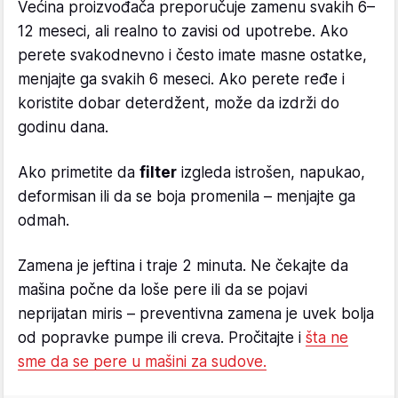
Većina proizvođača preporučuje zamenu svakih 6–
12 meseci, ali realno to zavisi od upotrebe. Ako
perete svakodnevno i često imate masne ostatke,
menjajte ga svakih 6 meseci. Ako perete ređe i
koristite dobar deterdžent, može da izdrži do
godinu dana.
Ako primetite da
filter
izgleda istrošen, napukao,
deformisan ili da se boja promenila – menjajte ga
odmah.
Zamena je jeftina i traje 2 minuta. Ne čekajte da
mašina počne da loše pere ili da se pojavi
neprijatan miris – preventivna zamena je uvek bolja
od popravke pumpe ili creva. Pročitajte i
šta ne
sme da se pere u mašini za sudove.