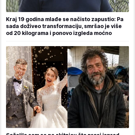
Kraj 19 godina mlađe se načisto zapustio: Pa
sada doživeo transformaciju, smršao je više
od 20 kilograma i ponovo izgleda moćno