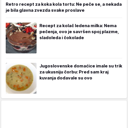
Retro recept za koka kola tortu: Ne peče se, a nekada
je bila glavna zvezda svake proslave
Recept za kolač ledena milka: Nema
pečenja, ovo je savršen spoj plazme,
sladoleda i čokolade
Jugoslovenske domaćice imale su trik
za ukusniju čorbu: Pred sam kraj
kuvanja dodavale su ovo