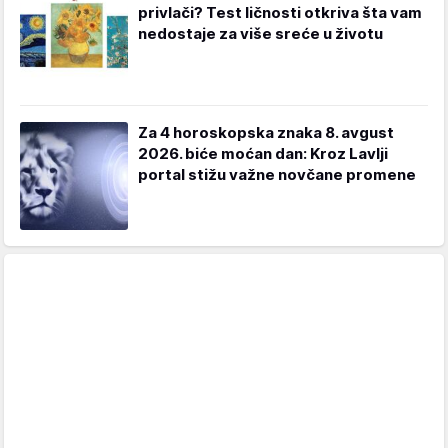
privlači? Test ličnosti otkriva šta vam
nedostaje za više sreće u životu
Za 4 horoskopska znaka 8. avgust
2026. biće moćan dan: Kroz Lavlji
portal stižu važne novčane promene