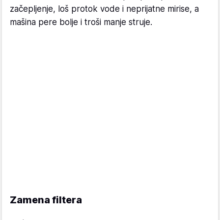
začepljenje, loš protok vode i neprijatne mirise, a
mašina pere bolje i troši manje struje.
Zamena filtera