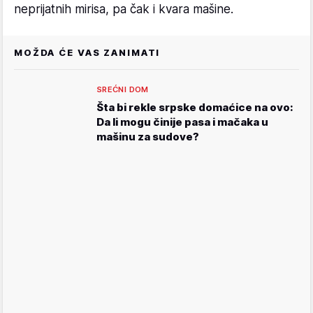
neprijatnih mirisa, pa čak i kvara mašine.
MOŽDA ĆE VAS ZANIMATI
SREĆNI DOM
Šta bi rekle srpske domaćice na ovo:
Da li mogu činije pasa i mačaka u
mašinu za sudove?