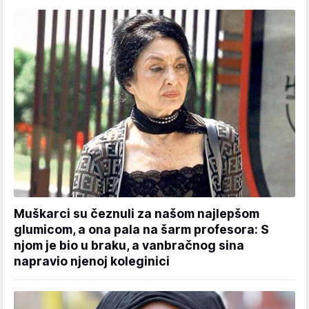
Muškarci su čeznuli za našom najlepšom
glumicom, a ona pala na šarm profesora: S
njom je bio u braku, a vanbračnog sina
napravio njenoj koleginici