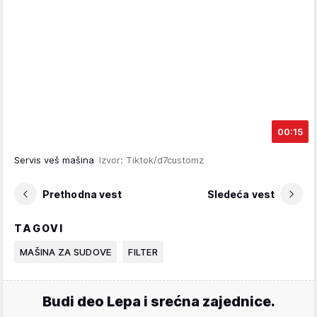
00:15
Servis veš mašina
Izvor: Tiktok/d7customz
Prethodna vest
Sledeća vest
TAGOVI
MAŠINA ZA SUDOVE
FILTER
Budi deo Lepa i srećna zajednice.