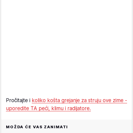
Pročitajte i
koliko košta grejanje za struju ove zime -
uporedite TA peći, klimu i radijatore.
MOŽDA ĆE VAS ZANIMATI