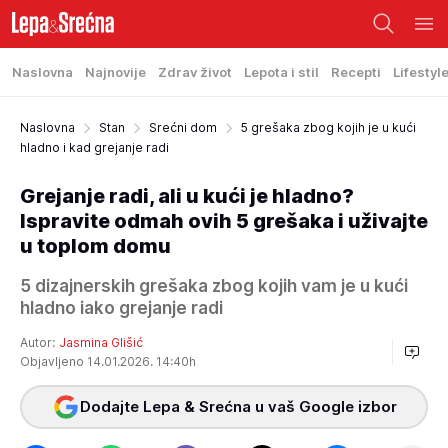
Naslovna
Najnovije
Zdrav život
Lepota i stil
Recepti
Lifestyl
Naslovna
Stan
Srećni dom
5 grešaka zbog kojih je u kući
hladno i kad grejanje radi
Grejanje radi, ali u kući je hladno?
Ispravite odmah ovih 5 grešaka i uživajte
u toplom domu
5 dizajnerskih grešaka zbog kojih vam je u kući
hladno iako grejanje radi
Autor:
Jasmina Glišić
Objavljeno 14.01.2026. 14:40h
Dodajte Lepa & Srećna u vaš Google izbor