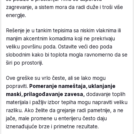
zagrevanje, a sistem mora da radi duže i troši više
energije.
Rešenje je u tankim tepisima sa niskim vlaknima ili
manjim akcentnim komadima koji ne prekrivaju
veliku površinu poda. Ostavite veći deo poda
slobodnim kako bi toplota mogla ravnomerno da se
širi po prostoriji.
Ove greške su vrlo česte, ali se lako mogu
popraviti.
Pomeranje nameštaja, uklanjanje
maski, prilagođavanje zavesa,
dodavanje toplih
materijala i pažljiv izbor tepiha mogu napraviti veliku
razliku. Ako želite da grejanje radi pametnije, a ne
jače, male promene u enterijeru često daju
iznenađujuće brze i primetne rezultate.