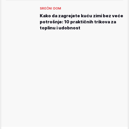
SREĆNI DOM
Kako da zagrejete kuću zimi bez veće
potrošnje: 10 praktičnih trikova za
toplinu i udobnost