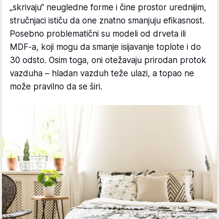
„skrivaju“ neugledne forme i čine prostor urednijim,
stručnjaci ističu da one znatno smanjuju efikasnost.
Posebno problematični su modeli od drveta ili
MDF-a, koji mogu da smanje isijavanje toplote i do
30 odsto. Osim toga, oni otežavaju prirodan protok
vazduha – hladan vazduh teže ulazi, a topao ne
može pravilno da se širi.