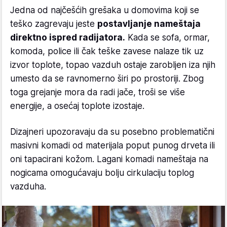
Jedna od najčešćih grešaka u domovima koji se
teško zagrevaju jeste
postavljanje nameštaja
direktno ispred radijatora.
Kada se sofa, ormar,
komoda, police ili čak teške zavese nalaze tik uz
izvor toplote, topao vazduh ostaje zarobljen iza njih
umesto da se ravnomerno širi po prostoriji. Zbog
toga grejanje mora da radi jače, troši se više
energije, a osećaj toplote izostaje.
Dizajneri upozoravaju da su posebno problematični
masivni komadi od materijala poput punog drveta ili
oni tapacirani kožom. Lagani komadi nameštaja na
nogicama omogućavaju bolju cirkulaciju toplog
vazduha.