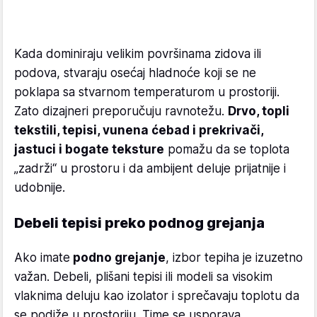
Kada dominiraju velikim površinama zidova ili
podova, stvaraju osećaj hladnoće koji se ne
poklapa sa stvarnom temperaturom u prostoriji.
Zato dizajneri preporučuju ravnotežu.
Drvo, topli
tekstili, tepisi, vunena ćebad i prekrivači,
jastuci i bogate teksture
pomažu da se toplota
„zadrži“ u prostoru i da ambijent deluje prijatnije i
udobnije.
Debeli tepisi preko podnog grejanja
Ako imate
podno grejanje
, izbor tepiha je izuzetno
važan. Debeli, plišani tepisi ili modeli sa visokim
vlaknima deluju kao izolator i sprečavaju toplotu da
se podiže u prostoriju. Time se usporava