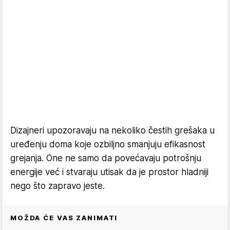
Dizajneri upozoravaju na nekoliko čestih grešaka u
uređenju doma koje ozbiljno smanjuju efikasnost
grejanja. One ne samo da povećavaju potrošnju
energije već i stvaraju utisak da je prostor hladniji
nego što zapravo jeste.
MOŽDA ĆE VAS ZANIMATI