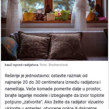
kauč ispred radijatora
Foto: Shutterstock
Rešenje je jednostavno: ostavite razmak od
najmanje 20 do 30 centimetara između radijatora i
nameštaja. Veće komade pomerite dalje u prostor,
birajte laganije modele i izbegavajte da izvor toplote
potpuno „zatvorite“. Ako želite da radijator vizuelno
uklopite u enterijer, otvorene police ili diskretne,