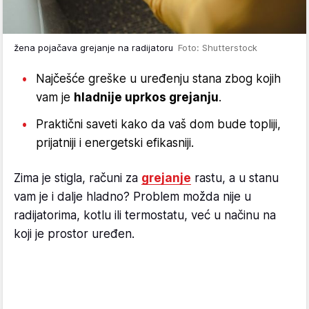
žena pojačava grejanje na radijatoru
Foto: Shutterstock
Najčešće greške u uređenju stana zbog kojih
vam je
hladnije uprkos grejanju
.
Praktični saveti kako da vaš dom bude topliji,
prijatniji i energetski efikasniji.
Zima je stigla, računi za
grejanje
rastu, a u stanu
vam je i dalje hladno? Problem možda nije u
radijatorima, kotlu ili termostatu, već u načinu na
koji je prostor uređen.