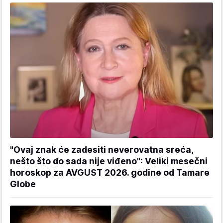
"Ovaj znak će zadesiti neverovatna sreća,
nešto što do sada nije viđeno": Veliki mesečni
horoskop za AVGUST 2026. godine od Tamare
Globe