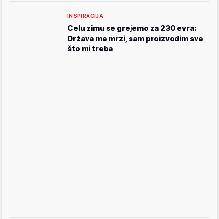
INSPIRACIJA
Celu zimu se grejemo za 230 evra:
Država me mrzi, sam proizvodim sve
što mi treba