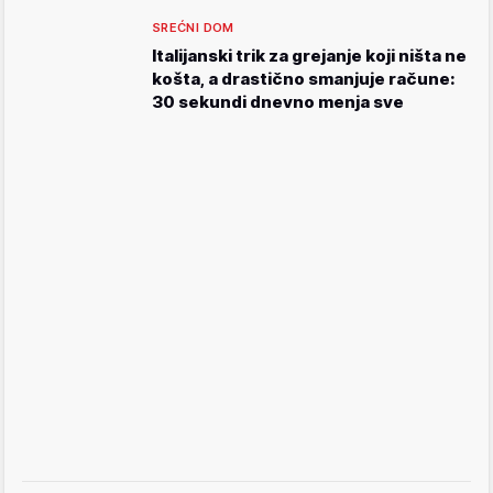
SREĆNI DOM
Italijanski trik za grejanje koji ništa ne
košta, a drastično smanjuje račune:
30 sekundi dnevno menja sve