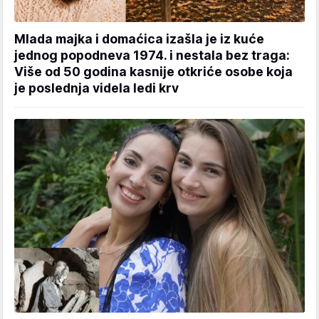
Mlada majka i domaćica izašla je iz kuće
jednog popodneva 1974. i nestala bez traga:
Više od 50 godina kasnije otkriće osobe koja
je poslednja videla ledi krv