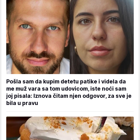
Pošla sam da kupim detetu patike i videla da
me muž vara sa tom udovicom, iste noći sam
joj pisala: Iznova čitam njen odgovor, za sve je
bila u pravu