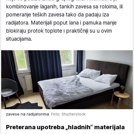
kombinovanje laganih, tankih zavesa sa roloima, ili
pomeranje teških zavesa tako da padaju iza
radijatora. Materijali poput lana i pamuka manje
blokiraju protok toplote i praktičniji su u ovim
situacijama.
zavese na radijatorima
Foto: Shutterstock
Preterana upotreba „hladnih“ materijala