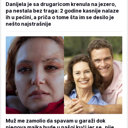
Danijela je sa drugaricom krenula na jezero,
pa nestala bez traga: 2 godine kasnije nalaze
ih u pećini, a priča o tome šta im se desilo je
nešto najstrašnije
Muž me zamolio da spavam u garaži dok
njegova majka bude u našoj kući jer se „nije