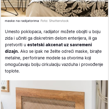
maske na radijatorima
Foto: Shutterstock
Umesto poklopaca, radijator možete obojiti u boju
zida i učiniti ga diskretnim delom enterijera, ili ga
pretvoriti u
estetski akcenat uz savremeni
dizajn.
Ako se ipak ne želite odreći maske, birajte
metalne, perforirane modele sa otvorima koji
omogućavaju bolju cirkulaciju vazduha i provođenje
toplote.