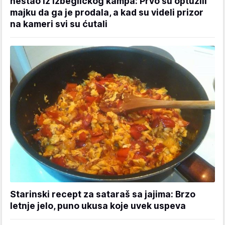
nestao iz izbegličkog kampa: Prvo su optužili
majku da ga je prodala, a kad su videli prizor
na kameri svi su ćutali
Starinski recept za sataraš sa jajima: Brzo
letnje jelo, puno ukusa koje uvek uspeva