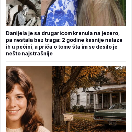
Danijela je sa drugaricom krenula na jezero,
pa nestala bez traga: 2 godine kasnije nalaze
ih u pećini, a priča o tome šta im se desilo je
nešto najstrašnije