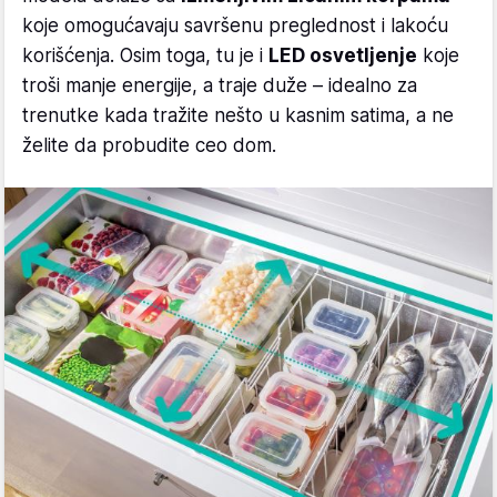
koje omogućavaju savršenu preglednost i lakoću
korišćenja. Osim toga, tu je i
LED osvetljenje
koje
troši manje energije, a traje duže – idealno za
trenutke kada tražite nešto u kasnim satima, a ne
želite da probudite ceo dom.