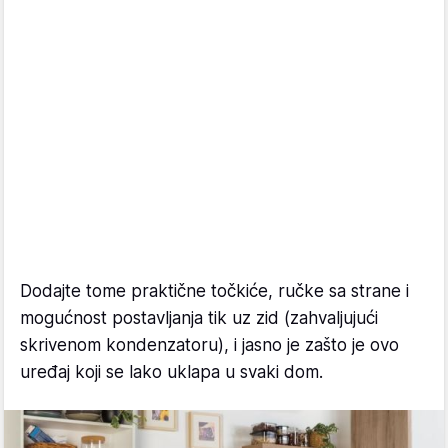
Dodajte tome praktične točkiće, ručke sa strane i
mogućnost postavljanja tik uz zid (zahvaljujući
skrivenom kondenzatoru), i jasno je zašto je ovo
uređaj koji se lako uklapa u svaki dom.