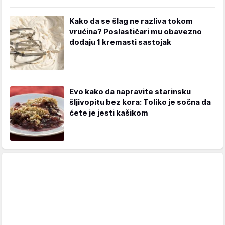
Kako da se šlag ne razliva tokom
vrućina? Poslastičari mu obavezno
dodaju 1 kremasti sastojak
Evo kako da napravite starinsku
šljivopitu bez kora: Toliko je sočna da
ćete je jesti kašikom