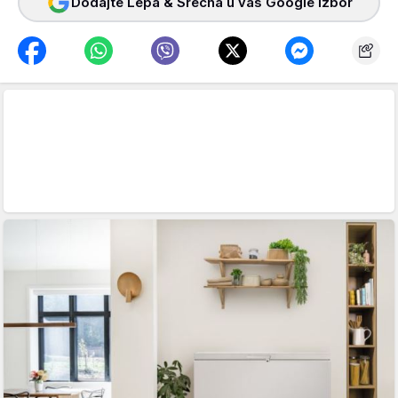
Dodajte Lepa & Srećna u vaš Google izbor