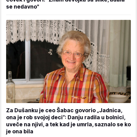
se nedavno"
Za Dušanku je ceo Šabac govorio „Jadnica,
ona je rob svojoj deci“: Danju radila u bolnici,
uveče na njivi, a tek kad je umrla, saznalo se ko
je ona bila