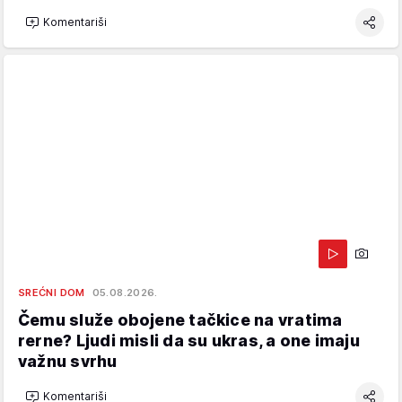
Komentariši
SREĆNI DOM
05.08.2026.
Čemu služe obojene tačkice na vratima
rerne? Ljudi misli da su ukras, a one imaju
važnu svrhu
Komentariši