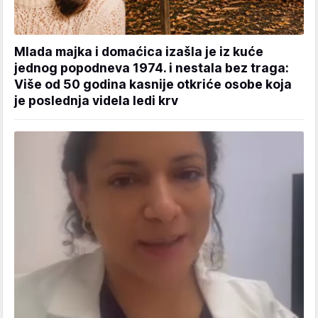
Mlada majka i domaćica izašla je iz kuće
jednog popodneva 1974. i nestala bez traga:
Više od 50 godina kasnije otkriće osobe koja
je poslednja videla ledi krv