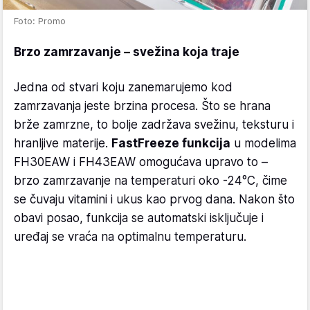
Foto: Promo
Brzo zamrzavanje – svežina koja traje
Jedna od stvari koju zanemarujemo kod
zamrzavanja jeste brzina procesa. Što se hrana
brže zamrzne, to bolje zadržava svežinu, teksturu i
hranljive materije.
FastFreeze funkcija
u modelima
FH30EAW i FH43EAW omogućava upravo to –
brzo zamrzavanje na temperaturi oko -24°C, čime
se čuvaju vitamini i ukus kao prvog dana. Nakon što
obavi posao, funkcija se automatski isključuje i
uređaj se vraća na optimalnu temperaturu.