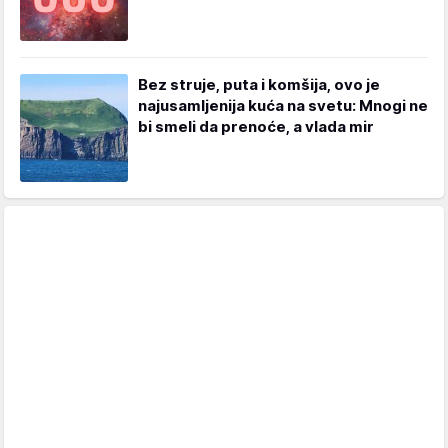
Bez struje, puta i komšija, ovo je
najusamljenija kuća na svetu: Mnogi ne
bi smeli da prenoće, a vlada mir