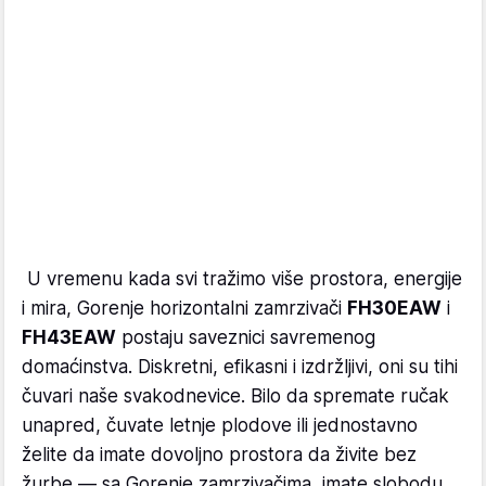
U vremenu kada svi tražimo više prostora, energije
i mira, Gorenje horizontalni zamrzivači
FH30EAW
i
FH43EAW
postaju saveznici savremenog
domaćinstva. Diskretni, efikasni i izdržljivi, oni su tihi
čuvari naše svakodnevice. Bilo da spremate ručak
unapred, čuvate letnje plodove ili jednostavno
želite da imate dovoljno prostora da živite bez
žurbe — sa Gorenje zamrzivačima, imate slobodu