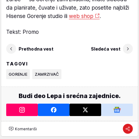
da planirate, čuvate i uživate, zato posetite najbliži
Hisense Gorenje studio ili
web shop
.
Tekst: Promo
Prethodna vest
Sledeća vest
TAGOVI
GORENJE
ZAMRZIVAČ
Budi deo Lepa i srećna zajednice.
Komentariši