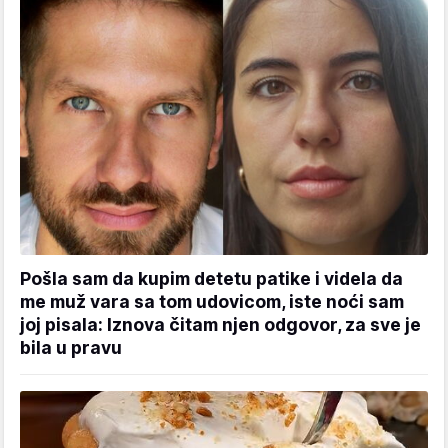
Pošla sam da kupim detetu patike i videla da
me muž vara sa tom udovicom, iste noći sam
joj pisala: Iznova čitam njen odgovor, za sve je
bila u pravu