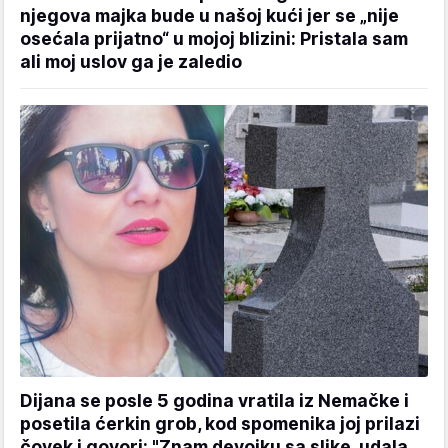
njegova majka bude u našoj kući jer se „nije
osećala prijatno“ u mojoj blizini: Pristala sam
ali moj uslov ga je zaledio
Dijana se posle 5 godina vratila iz Nemačke i
posetila ćerkin grob, kod spomenika joj prilazi
čovek i govori: "Znam devojku sa slike, udala