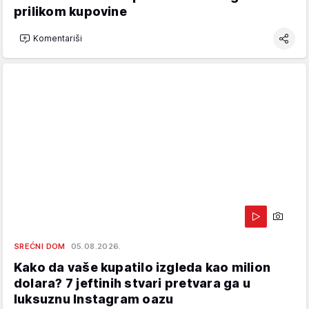
prilikom kupovine
Komentariši
SREĆNI DOM
05.08.2026.
Kako da vaše kupatilo izgleda kao milion
dolara? 7 jeftinih stvari pretvara ga u
luksuznu Instagram oazu