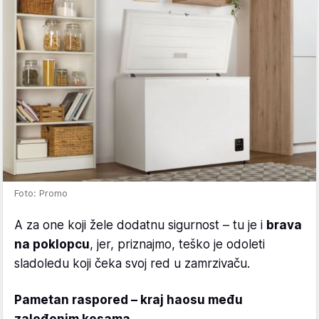
Foto: Promo
A za one koji žele dodatnu sigurnost – tu je i
brava
na poklopcu
, jer, priznajmo, teško je odoleti
sladoledu koji čeka svoj red u zamrzivaču.
Pametan raspored – kraj haosu među
zaleđenim kesama