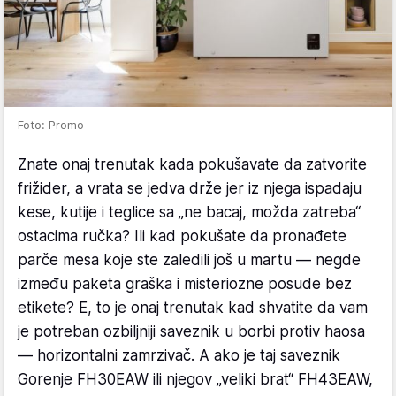
Foto: Promo
Znate onaj trenutak kada pokušavate da zatvorite
frižider, a vrata se jedva drže jer iz njega ispadaju
kese, kutije i teglice sa „ne bacaj, možda zatreba“
ostacima ručka? Ili kad pokušate da pronađete
parče mesa koje ste zaledili još u martu — negde
između paketa graška i misteriozne posude bez
etikete? E, to je onaj trenutak kad shvatite da vam
je potreban ozbiljniji saveznik u borbi protiv haosa
— horizontalni zamrzivač. A ako je taj saveznik
Gorenje FH30EAW ili njegov „veliki brat“ FH43EAW,