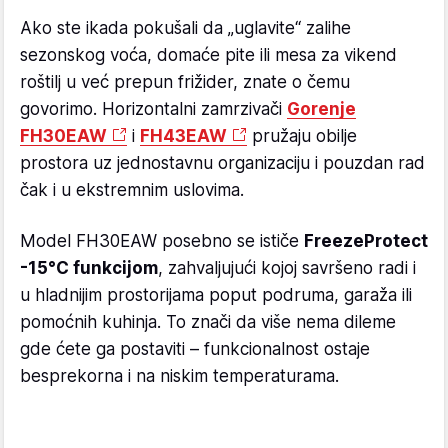
Ako ste ikada pokušali da „uglavite“ zalihe
sezonskog voća, domaće pite ili mesa za vikend
roštilj u već prepun frižider, znate o čemu
govorimo. Horizontalni zamrzivači
Gorenje
FH30EAW
i
FH43EAW
pružaju obilje
prostora uz jednostavnu organizaciju i pouzdan rad
čak i u ekstremnim uslovima.
Model FH30EAW posebno se ističe
FreezeProtect
-15°C funkcijom
, zahvaljujući kojoj savršeno radi i
u hladnijim prostorijama poput podruma, garaža ili
pomoćnih kuhinja. To znači da više nema dileme
gde ćete ga postaviti – funkcionalnost ostaje
besprekorna i na niskim temperaturama.