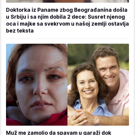
Doktorka iz Paname zbog Beograđanina došla
u Srbiju i sa njim dobila 2 dece: Susret njenog
oca i majke sa svekrvom u našoj zemlji ostavlja
bez teksta
Muž me zamolio da spavam u garaži dok