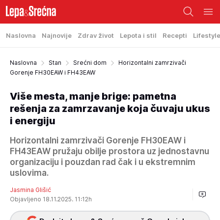
Naslovna
Najnovije
Zdrav život
Lepota i stil
Recepti
Lifestyl
Naslovna
Stan
Srećni dom
Horizontalni zamrzivači
Gorenje FH30EAW i FH43EAW
Više mesta, manje brige: pametna
rešenja za zamrzavanje koja čuvaju ukus
i energiju
Horizontalni zamrzivači Gorenje FH30EAW i
FH43EAW pružaju obilje prostora uz jednostavnu
organizaciju i pouzdan rad čak i u ekstremnim
uslovima.
Jasmina Glišić
Objavljeno 18.11.2025. 11:12h