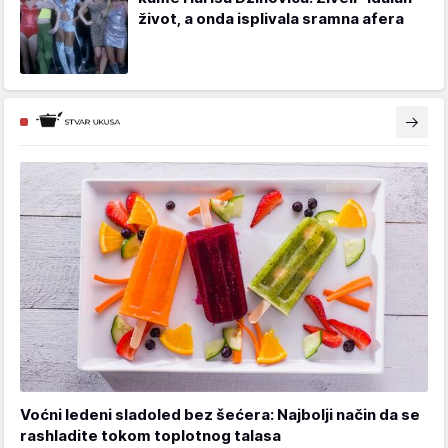
život, a onda isplivala sramna afera
Voćni ledeni sladoled bez šećera: Najbolji način da se
rashladite tokom toplotnog talasa