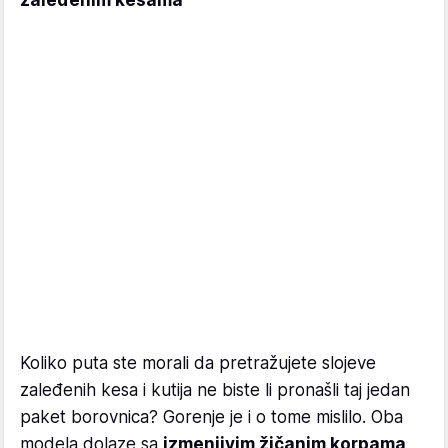
Koliko puta ste morali da pretražujete slojeve
zaleđenih kesa i kutija ne biste li pronašli taj jedan
paket borovnica? Gorenje je i o tome mislilo. Oba
modela dolaze sa
izmenjivim žičanim korpama