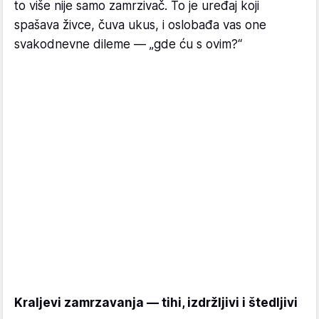
to više nije samo zamrzivač. To je uređaj koji
spašava živce, čuva ukus, i oslobađa vas one
svakodnevne dileme — „gde ću s ovim?“
Kraljevi zamrzavanja — tihi, izdržljivi i štedljivi