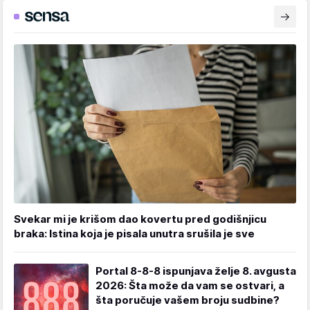
Svekar mi je krišom dao kovertu pred godišnjicu
braka: Istina koja je pisala unutra srušila je sve
Portal 8-8-8 ispunjava želje 8. avgusta
2026: Šta može da vam se ostvari, a
šta poručuje vašem broju sudbine?