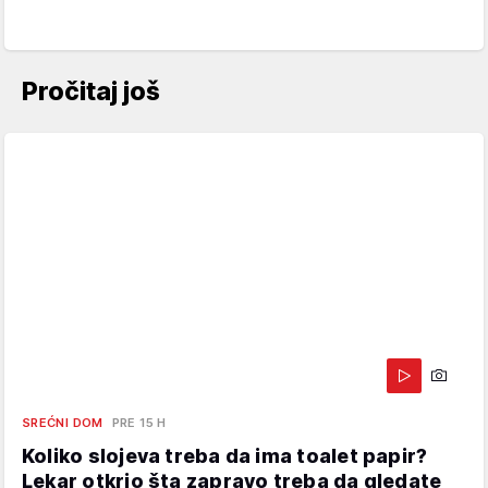
Pročitaj još
SREĆNI DOM
PRE 15 H
Koliko slojeva treba da ima toalet papir?
Lekar otkrio šta zapravo treba da gledate