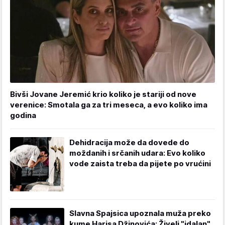
Bivši Jovane Jeremić krio koliko je stariji od nove
verenice: Smotala ga za tri meseca, a evo koliko ima
godina
Dehidracija može da dovede do
moždanih i srčanih udara: Evo koliko
vode zaista treba da pijete po vrućini
Slavna Spajsica upoznala muža preko
kume Harisa Džinovića: Živeli "idalan"