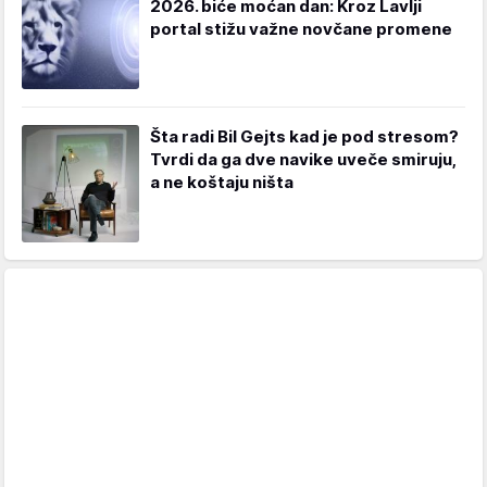
2026. biće moćan dan: Kroz Lavlji
portal stižu važne novčane promene
Šta radi Bil Gejts kad je pod stresom?
Tvrdi da ga dve navike uveče smiruju,
a ne koštaju ništa