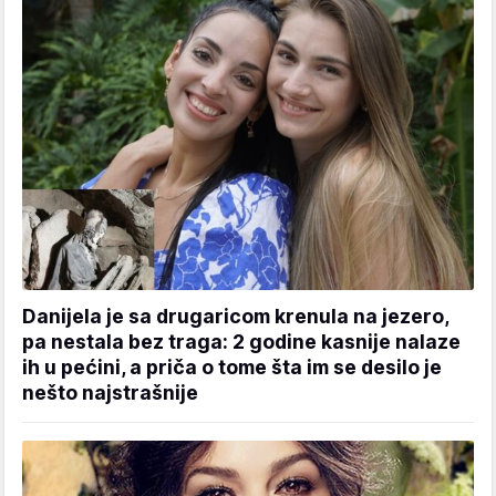
Danijela je sa drugaricom krenula na jezero,
pa nestala bez traga: 2 godine kasnije nalaze
ih u pećini, a priča o tome šta im se desilo je
nešto najstrašnije