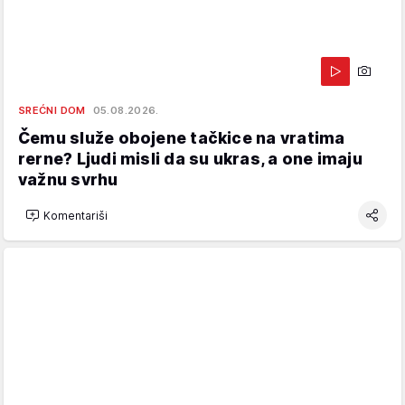
SREĆNI DOM
05.08.2026.
Čemu služe obojene tačkice na vratima
rerne? Ljudi misli da su ukras, a one imaju
važnu svrhu
Komentariši