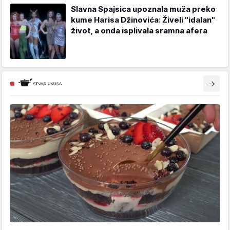
Slavna Spajsica upoznala muža preko
kume Harisa Džinovića: Živeli "idalan"
život, a onda isplivala sramna afera