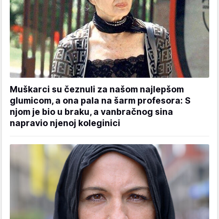
Muškarci su čeznuli za našom najlepšom
glumicom, a ona pala na šarm profesora: S
njom je bio u braku, a vanbračnog sina
napravio njenoj koleginici