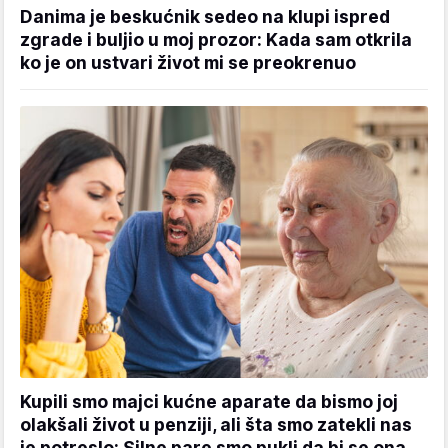
Danima je beskućnik sedeo na klupi ispred
zgrade i buljio u moj prozor: Kada sam otkrila
ko je on ustvari život mi se preokrenuo
Kupili smo majci kućne aparate da bismo joj
olakšali život u penziji, ali šta smo zatekli nas
je potreslo: Silne pare smo pukli da bi se ona