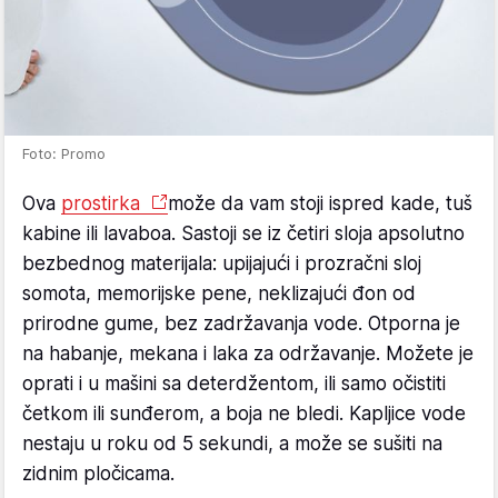
Foto: Promo
Ova
prostirka
može da vam stoji ispred kade, tuš
kabine ili lavaboa. Sastoji se iz četiri sloja apsolutno
bezbednog materijala: upijajući i prozračni sloj
somota, memorijske pene, neklizajući đon od
prirodne gume, bez zadržavanja vode. Otporna je
na habanje, mekana i laka za održavanje. Možete je
oprati i u mašini sa deterdžentom, ili samo očistiti
četkom ili sunđerom, a boja ne bledi. Kapljice vode
nestaju u roku od 5 sekundi, a može se sušiti na
zidnim pločicama.