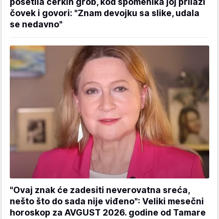
posetila ćerkin grob, kod spomenika joj prilazi
čovek i govori: "Znam devojku sa slike, udala
se nedavno"
"Ovaj znak će zadesiti neverovatna sreća,
nešto što do sada nije viđeno": Veliki mesečni
horoskop za AVGUST 2026. godine od Tamare