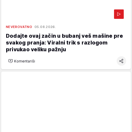
NEVEROVATNO
05.08.2026.
Dodajte ovaj začin u bubanj veš mašine pre
svakog pranja: Viralni trik s razlogom
privukao veliku pažnju
Komentariši