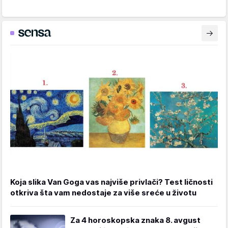
Koja slika Van Goga vas najviše privlači? Test ličnosti
otkriva šta vam nedostaje za više sreće u životu
Za 4 horoskopska znaka 8. avgust