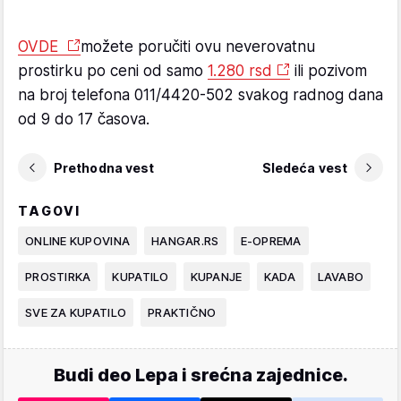
OVDE
možete poručiti ovu neverovatnu
prostirku po ceni od samo
1.280 rsd
ili pozivom
na broj telefona 011/4420-502 svakog radnog dana
od 9 do 17 časova.
Prethodna vest
Sledeća vest
TAGOVI
ONLINE KUPOVINA
HANGAR.RS
E-OPREMA
PROSTIRKA
KUPATILO
KUPANJE
KADA
LAVABO
SVE ZA KUPATILO
PRAKTIČNO
Budi deo Lepa i srećna zajednice.