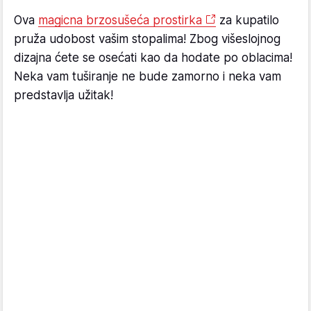
Ova
magicna brzosušeća prostirka
za kupatilo
pruža udobost vašim stopalima! Zbog višeslojnog
dizajna ćete se osećati kao da hodate po oblacima!
Neka vam tuširanje ne bude zamorno i neka vam
predstavlja užitak!