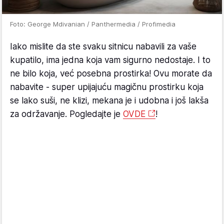
Foto: George Mdivanian / Panthermedia / Profimedia
Iako mislite da ste svaku sitnicu nabavili za vaše
kupatilo, ima jedna koja vam sigurno nedostaje. I to
ne bilo koja, već posebna prostirka! Ovu morate da
nabavite - super upijajuću magičnu prostirku koja
se lako suši, ne klizi, mekana je i udobna i još lakša
za održavanje. Pogledajte je
OVDE
!