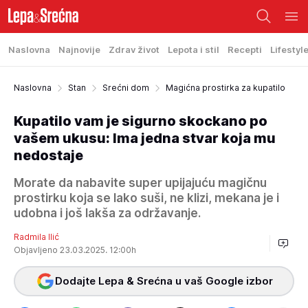
Naslovna
Najnovije
Zdrav život
Lepota i stil
Recepti
Lifestyl
Naslovna
Stan
Srećni dom
Magićna prostirka za kupatilo
Kupatilo vam je sigurno skockano po
vašem ukusu: Ima jedna stvar koja mu
nedostaje
Morate da nabavite super upijajuću magičnu
prostirku koja se lako suši, ne klizi, mekana je i
udobna i još lakša za održavanje.
Radmila Ilić
Objavljeno 23.03.2025. 12:00h
Dodajte Lepa & Srećna u vaš Google izbor