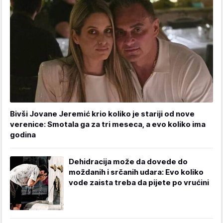
Bivši Jovane Jeremić krio koliko je stariji od nove
verenice: Smotala ga za tri meseca, a evo koliko ima
godina
Dehidracija može da dovede do
moždanih i srčanih udara: Evo koliko
vode zaista treba da pijete po vrućini