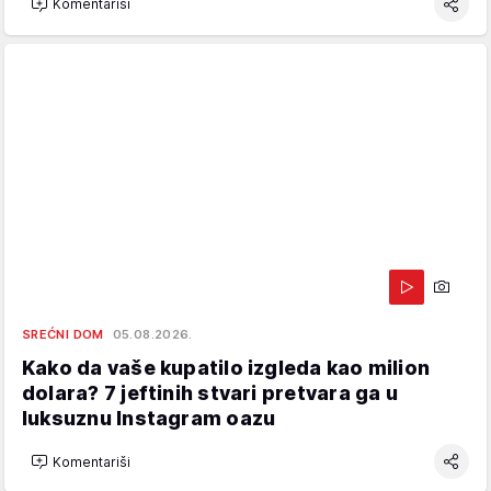
Komentariši
SREĆNI DOM
05.08.2026.
Kako da vaše kupatilo izgleda kao milion
dolara? 7 jeftinih stvari pretvara ga u
luksuznu Instagram oazu
Komentariši