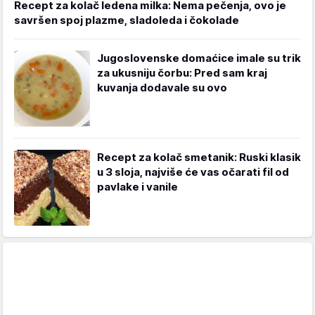
Recept za kolač ledena milka: Nema pečenja, ovo je
savršen spoj plazme, sladoleda i čokolade
Jugoslovenske domaćice imale su trik
za ukusniju čorbu: Pred sam kraj
kuvanja dodavale su ovo
Recept za kolač smetanik: Ruski klasik
u 3 sloja, najviše će vas očarati fil od
pavlake i vanile