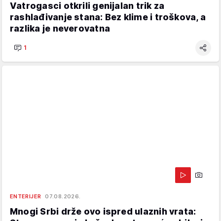
Vatrogasci otkrili genijalan trik za
rashlađivanje stana: Bez klime i troškova, a
razlika je neverovatna
1
ENTERIJER
07.08.2026.
Mnogi Srbi drže ovo ispred ulaznih vrata: