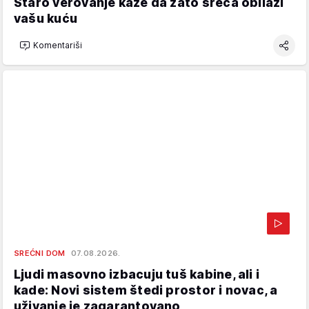
Staro verovanje kaže da zato sreća obilazi
vašu kuću
Komentariši
SREĆNI DOM
07.08.2026.
Ljudi masovno izbacuju tuš kabine, ali i
kade: Novi sistem štedi prostor i novac, a
uživanje je zagarantovano