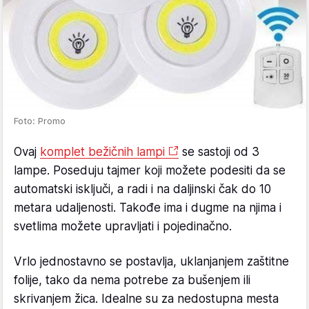
Foto: Promo
Ovaj
komplet bežičnih lampi
se sastoji od 3
lampe. Poseduju tajmer koji možete podesiti da se
automatski isključi, a radi i na daljinski čak do 10
metara udaljenosti. Takođe ima i dugme na njima i
svetlima možete upravljati i pojedinačno.
Vrlo jednostavno se postavlja, uklanjanjem zaštitne
folije, tako da nema potrebe za bušenjem ili
skrivanjem žica. Idealne su za nedostupna mesta