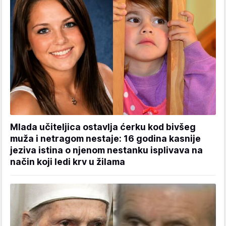
Mlada učiteljica ostavlja ćerku kod bivšeg
muža i netragom nestaje: 16 godina kasnije
jeziva istina o njenom nestanku isplivava na
način koji ledi krv u žilama