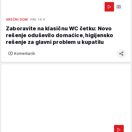
SREĆNI DOM
PRE 14 H
Zaboravite na klasičnu WC četku: Novo
rešenje oduševilo domaćice, higijensko
rešenje za glavni problem u kupatilu
Komentariši