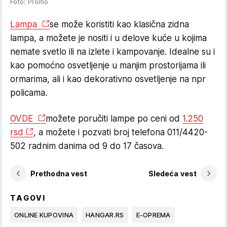
Foto: Promo
Lampa
se može koristiti kao klasična zidna
lampa, a možete je nositi i u delove kuće u kojima
nemate svetlo ili na izlete i kampovanje. Idealne su i
kao pomoćno osvetljenje u manjim prostorijama ili
ormarima, ali i kao dekorativno osvetljenje na npr
policama.
OVDE
možete poručiti lampe po ceni od
1.250
rsd
, a možete i pozvati broj telefona 011/4420-
502 radnim danima od 9 do 17 časova.
Prethodna vest
Sledeća vest
TAGOVI
ONLINE KUPOVINA
HANGAR.RS
E-OPREMA