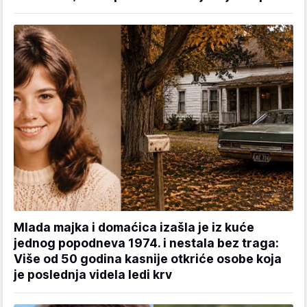
Mlada majka i domaćica izašla je iz kuće
jednog popodneva 1974. i nestala bez traga:
Više od 50 godina kasnije otkriće osobe koja
je poslednja videla ledi krv