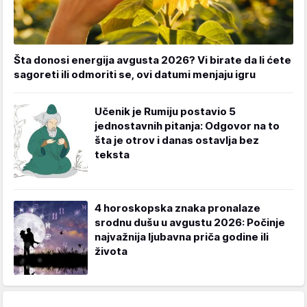
Šta donosi energija avgusta 2026? Vi birate da li ćete
sagoreti ili odmoriti se, ovi datumi menjaju igru
Učenik je Rumiju postavio 5
jednostavnih pitanja: Odgovor na to
šta je otrov i danas ostavlja bez
teksta
4 horoskopska znaka pronalaze
srodnu dušu u avgustu 2026: Počinje
najvažnija ljubavna priča godine ili
života