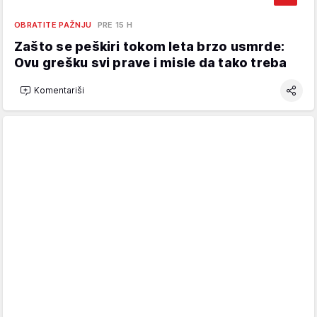
OBRATITE PAŽNJU
PRE 15 H
Zašto se peškiri tokom leta brzo usmrde:
Ovu grešku svi prave i misle da tako treba
Komentariši