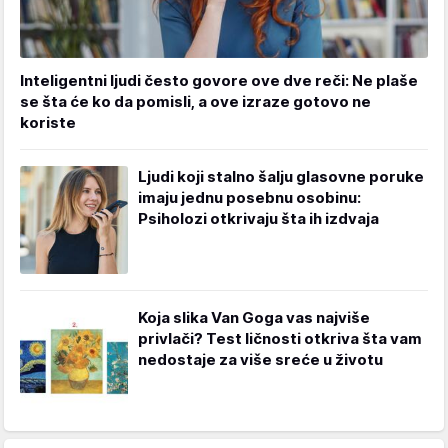
Inteligentni ljudi često govore ove dve reči: Ne plaše
se šta će ko da pomisli, a ove izraze gotovo ne
koriste
Ljudi koji stalno šalju glasovne poruke
imaju jednu posebnu osobinu:
Psiholozi otkrivaju šta ih izdvaja
Koja slika Van Goga vas najviše
privlači? Test ličnosti otkriva šta vam
nedostaje za više sreće u životu