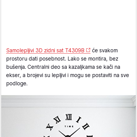
Samolepljivi 3D zidni sat T4309B
će svakom
prostoru dati posebnost. Lako se montira, bez
bušenja. Centralni deo sa kazaljkama se kači na
ekser, a brojevi su lepljivi i mogu se postaviti na sve
podloge.