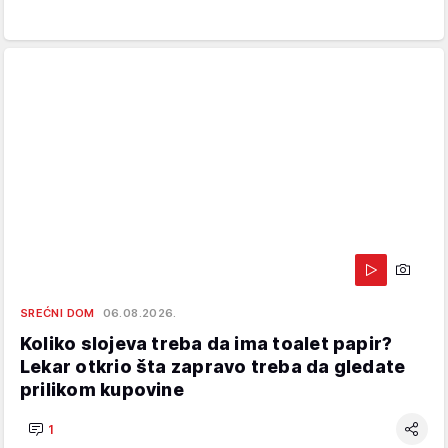
SREĆNI DOM
06.08.2026.
Koliko slojeva treba da ima toalet papir?
Lekar otkrio šta zapravo treba da gledate
prilikom kupovine
1