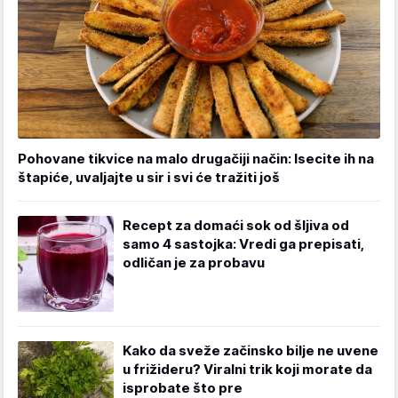
Pohovane tikvice na malo drugačiji način: Isecite ih na
štapiće, uvaljajte u sir i svi će tražiti još
Recept za domaći sok od šljiva od
samo 4 sastojka: Vredi ga prepisati,
odličan je za probavu
Kako da sveže začinsko bilje ne uvene
u frižideru? Viralni trik koji morate da
isprobate što pre