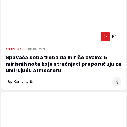
ENTERIJER
PRE 50 MIN
Spavaća soba treba da miriše ovako: 5
mirisnih nota koje stručnjaci preporučuju za
umirujuću atmosferu
Komentariši