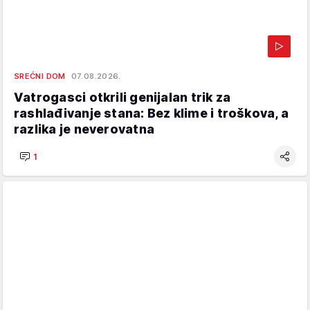
SREĆNI DOM
07.08.2026.
Vatrogasci otkrili genijalan trik za
rashlađivanje stana: Bez klime i troškova, a
razlika je neverovatna
1