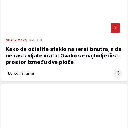
SUPER CAKA
PRE 2 H
Kako da očistite staklo na rerni iznutra, a da
ne rastavljate vrata: Ovako se najbolje čisti
prostor između dve ploče
Komentariši