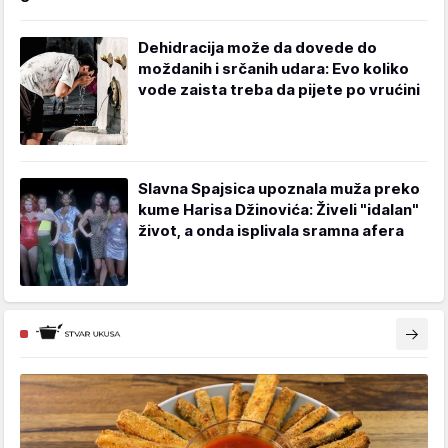
Dehidracija može da dovede do
moždanih i srčanih udara: Evo koliko
vode zaista treba da pijete po vrućini
Slavna Spajsica upoznala muža preko
kume Harisa Džinovića: Živeli "idalan"
život, a onda isplivala sramna afera