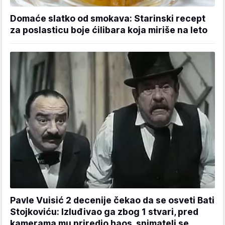
Domaće slatko od smokava: Starinski recept
za poslasticu boje ćilibara koja miriše na leto
Pavle Vuisić 2 decenije čekao da se osveti Bati
Stojkoviću: Izluđivao ga zbog 1 stvari, pred
kamerama mu priredio haos, snimatelj se