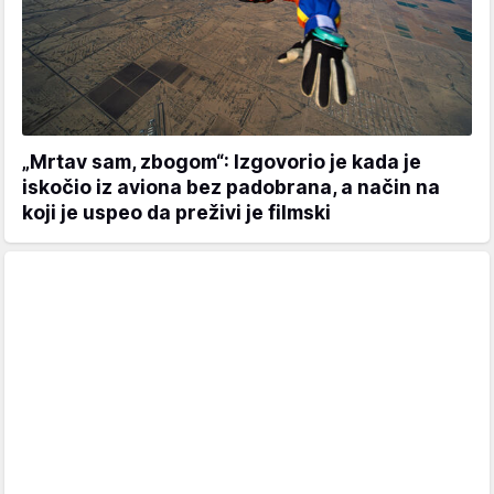
„Mrtav sam, zbogom“: Izgovorio je kada je
iskočio iz aviona bez padobrana, a način na
koji je uspeo da preživi je filmski