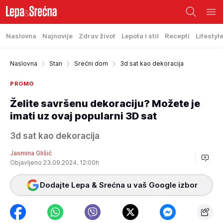
Naslovna
Najnovije
Zdrav život
Lepota i stil
Recepti
Lifestyl
Naslovna
Stan
Srećni dom
3d sat kao dekoracija
PROMO
Želite savršenu dekoraciju? Možete je
imati uz ovaj popularni 3D sat
3d sat kao dekoracija
Jasmina Glišić
Objavljeno 23.09.2024. 12:00h
Dodajte Lepa & Srećna u vaš Google izbor