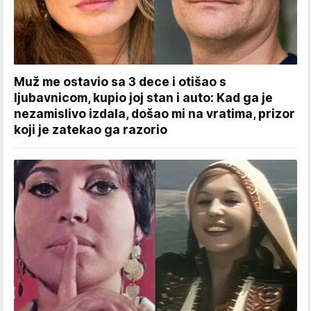
Muž me ostavio sa 3 dece i otišao s
ljubavnicom, kupio joj stan i auto: Kad ga je
nezamislivo izdala, došao mi na vratima, prizor
koji je zatekao ga razorio