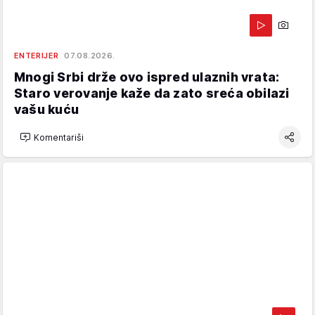
ENTERIJER
07.08.2026.
Mnogi Srbi drže ovo ispred ulaznih vrata:
Staro verovanje kaže da zato sreća obilazi
vašu kuću
Komentariši