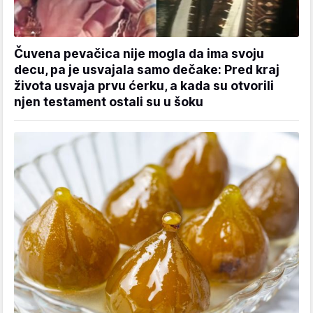
Čuvena pevačica nije mogla da ima svoju
decu, pa je usvajala samo dečake: Pred kraj
života usvaja prvu ćerku, a kada su otvorili
njen testament ostali su u šoku