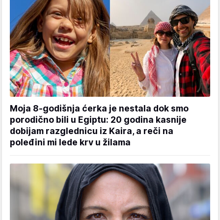
Moja 8-godišnja ćerka je nestala dok smo
porodično bili u Egiptu: 20 godina kasnije
dobijam razglednicu iz Kaira, a reči na
poleđini mi lede krv u žilama