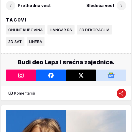
Prethodna vest
Sledeća vest
TAGOVI
ONLINE KUPOVINA
HANGAR.RS
3D DEKORACIJA
3D SAT
LINERA
Budi deo Lepa i srećna zajednice.
Komentariši