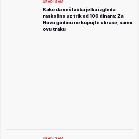
URADI SAM
Kako da veštačka jelka izgleda
raskošno uz trik od 100 dinara: Za
Novu godinu ne kupujte ukrase, samo
ovu traku
URADI SAM