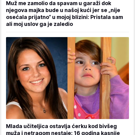
Muž me zamolio da spavam u garaži dok
njegova majka bude u našoj kući jer se „nije
osećala prijatno“ u mojoj blizini: Pristala sam
ali moj uslov ga je zaledio
Mlada učiteljica ostavlja ćerku kod bivšeg
muža i netragom nestaje: 16 godina kasnije