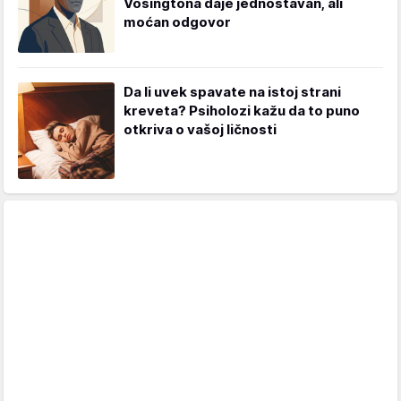
Vošingtona daje jednostavan, ali
moćan odgovor
Da li uvek spavate na istoj strani
kreveta? Psiholozi kažu da to puno
otkriva o vašoj ličnosti