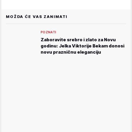
MOŽDA ĆE VAS ZANIMATI
POZNATI
Zaboravite srebro i zlato za Novu
godinu: Jelka Viktorije Bekam donosi
novu prazničnu eleganciju