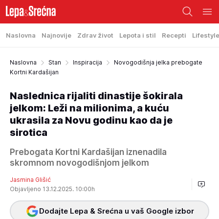
Naslovna
Najnovije
Zdrav život
Lepota i stil
Recepti
Lifestyl
Naslovna
Stan
Inspiracija
Novogodišnja jelka prebogate
Kortni Kardašijan
Naslednica rijaliti dinastije šokirala
jelkom: Leži na milionima, a kuću
ukrasila za Novu godinu kao da je
sirotica
Prebogata Kortni Kardašijan iznenadila
skromnom novogodišnjom jelkom
Jasmina Glišić
Objavljeno 13.12.2025. 10:00h
Dodajte Lepa & Srećna u vaš Google izbor