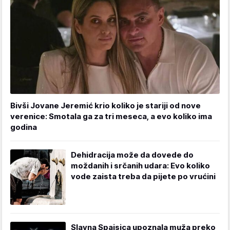
Bivši Jovane Jeremić krio koliko je stariji od nove
verenice: Smotala ga za tri meseca, a evo koliko ima
godina
Dehidracija može da dovede do
moždanih i srčanih udara: Evo koliko
vode zaista treba da pijete po vrućini
Slavna Spajsica upoznala muža preko