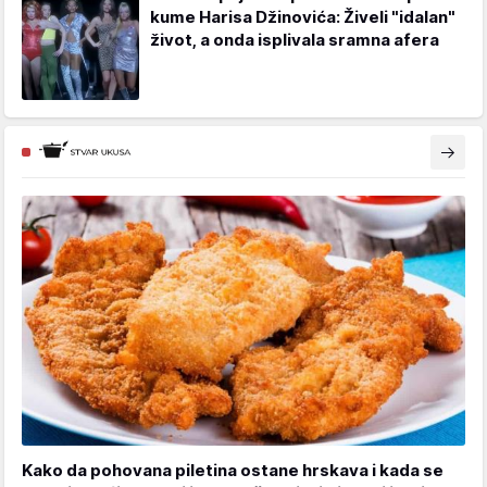
kume Harisa Džinovića: Živeli "idalan"
život, a onda isplivala sramna afera
Kako da pohovana piletina ostane hrskava i kada se