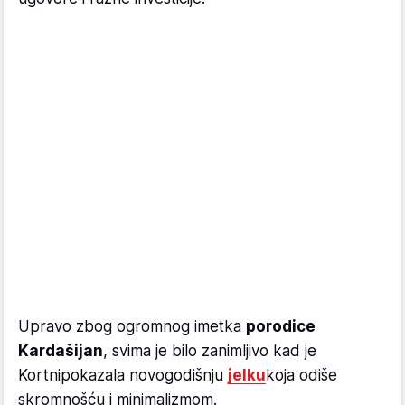
Upravo zbog ogromnog imetka
porodice
Kardašijan
, svima je bilo zanimljivo kad je
Kortnipokazala novogodišnju
jelku
koja odiše
skromnošću i minimalizmom.