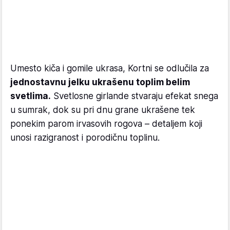
Umesto kiča i gomile ukrasa, Kortni se odlučila za
jednostavnu jelku ukrašenu toplim belim
svetlima.
Svetlosne girlande stvaraju efekat snega
u sumrak, dok su pri dnu grane ukrašene tek
ponekim parom irvasovih rogova – detaljem koji
unosi razigranost i porodičnu toplinu.