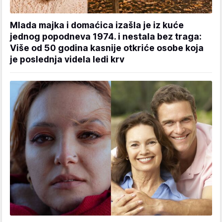
Mlada majka i domaćica izašla je iz kuće
jednog popodneva 1974. i nestala bez traga:
Više od 50 godina kasnije otkriće osobe koja
je poslednja videla ledi krv