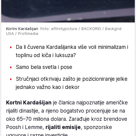
Kortni Kardašijan
Foto: affinitypicture / BACKGRID / Backgrid
USA / Profimedia
Da li čuvena Kardašijanka više voli minimalizam i
toplinu od kiča i luksuza?
Samo bela svetla i pose
Stručnjaci otkrivaju zašto je pozicioniranje jelke
jednako važno kao i dekor
Kortni Kardašijan
je članica najpoznatije američke
rijaliti dinastije, a njeno bogatstvo procenjuje se na
oko 65–70 miliona dolara. Zarađuje kroz brendove
Poosh i Lemme,
rijaliti emisije
, sponzorske
ugovore i razne investicije.