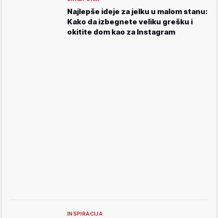
Najlepše ideje za jelku u malom stanu:
Kako da izbegnete veliku grešku i
okitite dom kao za Instagram
INSPIRACIJA