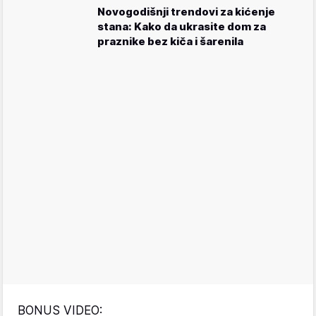
Novogodišnji trendovi za kićenje
stana: Kako da ukrasite dom za
praznike bez kiča i šarenila
BONUS VIDEO: