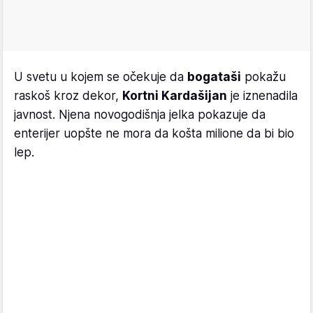
U svetu u kojem se očekuje da
bogataši
pokažu
raskoš kroz dekor,
Kortni Kardašijan
je iznenadila
javnost. Njena novogodišnja jelka pokazuje da
enterijer uopšte ne mora da košta milione da bi bio
lep.