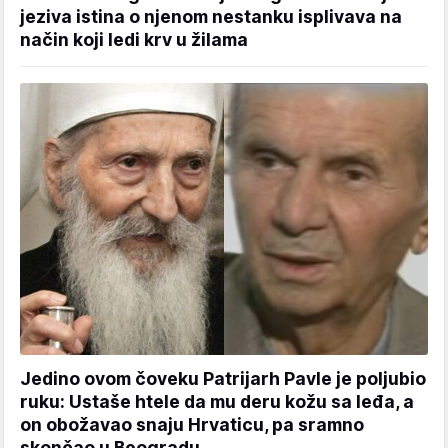
jeziva istina o njenom nestanku isplivava na
način koji ledi krv u žilama
Jedino ovom čoveku Patrijarh Pavle je poljubio
ruku: Ustaše htele da mu deru kožu sa leđa, a
on obožavao snaju Hrvaticu, pa sramno
skončao u Beogradu