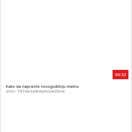
00:22
Kako da napravite novogodišnju mašnu
Izvor: TikTok/sydneynicoleslone