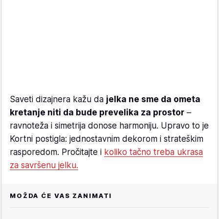
Saveti dizajnera kažu da
jelka ne sme da ometa
kretanje niti da bude prevelika za prostor
–
ravnoteža i simetrija donose harmoniju. Upravo to je
Kortni postigla: jednostavnim dekorom i strateškim
rasporedom. Pročitajte i
koliko tačno treba ukrasa
za savršenu jelku.
MOŽDA ĆE VAS ZANIMATI