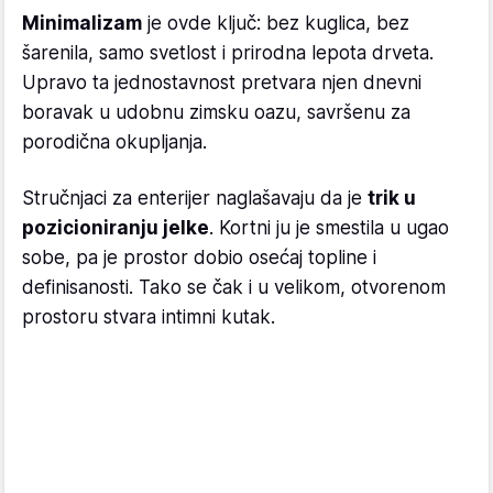
Minimalizam
je ovde ključ: bez kuglica, bez
šarenila, samo svetlost i prirodna lepota drveta.
Upravo ta jednostavnost pretvara njen dnevni
boravak u udobnu zimsku oazu, savršenu za
porodična okupljanja.
Stručnjaci za enterijer naglašavaju da je
trik u
pozicioniranju jelke
. Kortni ju je smestila u ugao
sobe, pa je prostor dobio osećaj topline i
definisanosti. Tako se čak i u velikom, otvorenom
prostoru stvara intimni kutak.