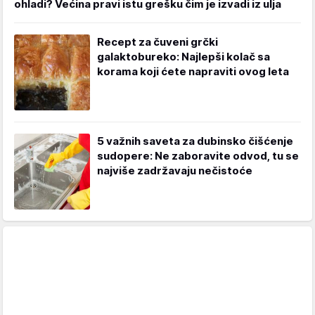
ohladi? Većina pravi istu grešku čim je izvadi iz ulja
Recept za čuveni grčki
galaktobureko: Najlepši kolač sa
korama koji ćete napraviti ovog leta
5 važnih saveta za dubinsko čišćenje
sudopere: Ne zaboravite odvod, tu se
najviše zadržavaju nečistoće