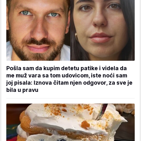
Pošla sam da kupim detetu patike i videla da
me muž vara sa tom udovicom, iste noći sam
joj pisala: Iznova čitam njen odgovor, za sve je
bila u pravu